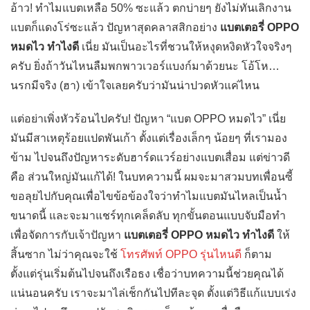
อ้าว! ทำไมแบตเหลือ 50% ซะแล้ว ตกบ่ายๆ ยังไม่ทันเลิกงาน
แบตก็แดงโร่ซะแล้ว ปัญหาสุดคลาสสิกอย่าง
แบตเตอรี่ OPPO
หมดไว ทำไงดี
เนี่ย มันเป็นอะไรที่ชวนให้หงุดหงิดหัวใจจริงๆ
ครับ ยิ่งถ้าวันไหนลืมพกพาวเวอร์แบงก์มาด้วยนะ โอ้โห…
นรกมีจริง (ฮา) เข้าใจเลยครับว่ามันน่าปวดหัวแค่ไหน
แต่อย่าเพิ่งหัวร้อนไปครับ! ปัญหา “แบต OPPO หมดไว” เนี่ย
มันมีสาเหตุร้อยแปดพันเก้า ตั้งแต่เรื่องเล็กๆ น้อยๆ ที่เรามอง
ข้าม ไปจนถึงปัญหาระดับฮาร์ดแวร์อย่างแบตเสื่อม แต่ข่าวดี
คือ ส่วนใหญ่มันแก้ได้! ในบทความนี้ ผมจะมาสวมบทเพื่อนซี้
ขอลุยไปกับคุณเพื่อไขข้อข้องใจว่าทำไมแบตมันไหลเป็นน้ำ
ขนาดนี้ และจะมาแชร์ทุกเคล็ดลับ ทุกขั้นตอนแบบจับมือทำ
เพื่อจัดการกับเจ้าปัญหา
แบตเตอรี่ OPPO หมดไว ทำไงดี
ให้
สิ้นซาก ไม่ว่าคุณจะใช้
โทรศัพท์ OPPO รุ่นไหนดี
ก็ตาม
ตั้งแต่รุ่นเริ่มต้นไปจนถึงเรือธง เชื่อว่าบทความนี้ช่วยคุณได้
แน่นอนครับ เราจะมาไล่เช็กกันไปทีละจุด ตั้งแต่วิธีแก้แบบเร่ง