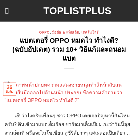
ข้าม
TOPLISTPLUS
ไป
ยัง
เนื้อหา
OPPO
,
มือถือ & แท็บเล็ต
,
เทคโนโลยี
แบตเตอรี่ OPPO หมดไว ทำไงดี?
(ฉบับอัปเดต) รวม 10+ วิธีแก้และถนอม
แบต
26
ต.ค.
เฮ้! ว่าไงครับเพื่อนๆ ชาว OPPO เคยเจอปัญหานี้กันไหม
ครับ? ตื่นเช้ามาแบตเต็มร้อย ชาร์จมาเต็มเปี่ยม กะว่าวันนี้ลุย
งานเต็มที่ หรือจะไถโซเชียล ดูซีรีส์ยาวๆ แต่เผลอแป๊บเดียว…