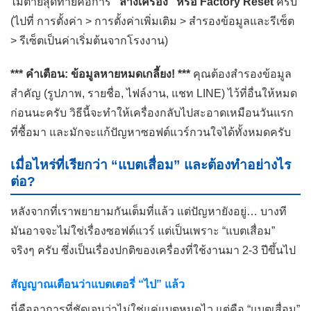
ไม้ตายสุดท้ายคือการ
“ล้างเครื่อง” หรือ Factory Reset
ครับ
(ไปที่ การตั้งค่า > การตั้งค่าเพิ่มเติม > สำรองข้อมูลและรีเซ็ต
> รีเซ็ตเป็นค่าเริ่มต้นจากโรงงาน)
*** คำเตือน: ข้อมูลหายหมดเกลี้ยง! ***
คุณต้องสำรองข้อมูล
สำคัญ (รูปภาพ, รายชื่อ, ไฟล์งาน, แชท LINE) ไว้ที่อื่นให้หมด
ก่อนนะครับ วิธีนี้จะทำให้เครื่องกลับไปสะอาดเหมือนวันแรก
ที่ซื้อมา และมักจะแก้ปัญหาซอฟต์แวร์กวนใจได้ทั้งหมดครับ
เมื่อไหร่ที่เรียกว่า “แบตเสื่อม” และต้องทำอย่างไร
ต่อ?
หลังจากที่เราพยายามกันเต็มที่แล้ว แต่ปัญหายังอยู่… บางที
มันอาจจะไม่ใช่เรื่องซอฟต์แวร์ แต่เป็นเพราะ “แบตเสื่อม”
จริงๆ ครับ ซึ่งเป็นเรื่องปกติของเครื่องที่ใช้งานมา 2-3 ปีขึ้นไป
สัญญาณเตือนว่าแบตเตอรี่ “ไป” แล้ว
นี่คืออาการที่ชัดเจนว่าไม่ใช่แค่แบตหมดไว แต่คือ “แบตเสื่อม”