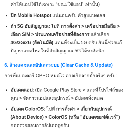
ค่าให้แอปใช้ได้เฉพาะ “ขณะใช้แอป” เท่านั้น)
ปิด Mobile Hotspot
แน่นอนครับ ตัวสูบแบตเลย
ถ้า 5G อับสัญญาณ:
ไปที่
การตั้งค่า > เครือข่ายมือถือ >
เลือก SIM > ประเภทเครือข่ายที่ต้องการ
แล้วเลือก
4G/3G/2G (อัตโนมัติ)
แทนที่จะเป็น 5G ครับ อันนี้ช่วยแก้
ปัญหาแบตไหลในที่อับสัญญาณ 5G ได้ชะงัดนัก
6. ล้างแคชและอัปเดตระบบ (Clear Cache & Update)
การที่แบตเตอรี่ OPPO หมดไว อาจเกิดจากบั๊กจริงๆ ครับ:
อัปเดตแอป:
เปิด Google Play Store > แตะที่โปรไฟล์ของ
คุณ > จัดการแอปและอุปกรณ์ > อัปเดตทั้งหมด
อัปเดต ColorOS:
ไปที่
การตั้งค่า > เกี่ยวกับอุปกรณ์
(About Device) > ColorOS (หรือ “อัปเดตซอฟต์แวร์”)
กดตรวจสอบการอัปเดตดูครับ