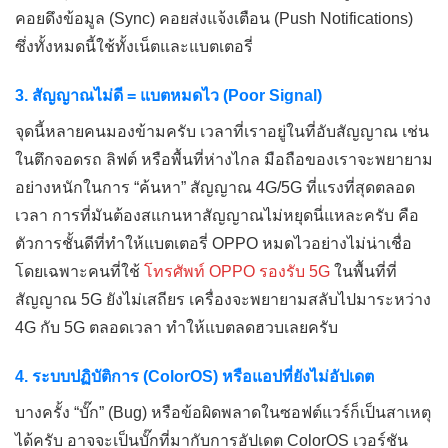
คอยดึงข้อมูล (Sync) คอยส่งแจ้งเตือน (Push Notifications)
ซึ่งทั้งหมดนี้ใช้ทั้งเน็ตและแบตเตอรี่
3. สัญญาณไม่ดี = แบตหมดไว (Poor Signal)
จุดนี้หลายคนมองข้ามครับ เวลาที่เราอยู่ในที่อับสัญญาณ เช่น
ในตึกจอดรถ ลิฟต์ หรือพื้นที่ห่างไกล มือถือของเราจะพยายาม
อย่างหนักในการ “ค้นหา” สัญญาณ 4G/5G ที่แรงที่สุดตลอด
เวลา การที่มันต้องสแกนหาสัญญาณไม่หยุดนี่แหละครับ คือ
ตัวการชั้นดีที่ทำให้แบตเตอรี่ OPPO หมดไวอย่างไม่น่าเชื่อ
โดยเฉพาะคนที่ใช้
โทรศัพท์ OPPO รองรับ 5G
ในพื้นที่ที่
สัญญาณ 5G ยังไม่เสถียร เครื่องจะพยายามสลับไปมาระหว่าง
4G กับ 5G ตลอดเวลา ทำให้แบตลดฮวบเลยครับ
4. ระบบปฏิบัติการ (ColorOS) หรือแอปที่ยังไม่อัปเดต
บางครั้ง “บั๊ก” (Bug) หรือข้อผิดพลาดในซอฟต์แวร์ก็เป็นสาเหตุ
ได้ครับ อาจจะเป็นบั๊กที่มากับการอัปเดต ColorOS เวอร์ชัน