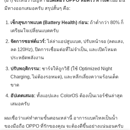
(ฮา) จะเห็นว่าปัญหา
แบตเตอรี่ OPPO หมดไว ทำไงดี
เนี่ย มัน
มีทางออกเสมอครับ สรุปสั้นๆ คือ:
เช็กสุขภาพแบต (Battery Health) ก่อน:
ถ้าต่ำกว่า 80% ก็
เตรียมใจเปลี่ยนแบตครับ
จัดการซอฟต์แวร์:
ไล่ล่าแอปสูบแบต, ปรับหน้าจอ (ลดแสง,
ลด 120Hz), ปิดการเชื่อมต่อที่ไม่จำเป็น, และเปิดโหมด
ประหยัดพลังงาน
ปรับพฤติกรรม:
ชาร์จให้ถูกวิธี (ใช้ Optimized Night
Charging, ไม่ต้องรอหมด), และหลีกเลี่ยงความร้อนเด็ด
ขาด
อัปเดตเสมอ:
ทั้งแอปและ ColorOS ต้องเป็นเวอร์ชันล่าสุด
เสมอครับ
ผมเชื่อว่าแค่ทำตามขั้นตอนเหล่านี้ อาการแบตไหลเป็นน้ำ
ของมือถือ OPPO ที่รักของคุณ จะต้องดีขึ้นอย่างแน่นอนครับ