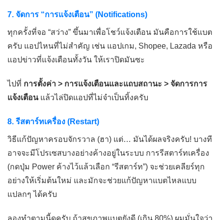
7. จัดการ “การแจ้งเตือน” (Notifications)
ทุกครั้งที่จอ “สว่าง” ขึ้นมาเพื่อโชว์แจ้งเตือน มันคือการใช้แบต
ครับ แอปไหนที่ไม่สำคัญ เช่น แอปเกม, Shopee, Lazada หรือ
แอปข่าวที่แจ้งเตือนทั้งวัน ให้เราปิดมันซะ
ไปที่
การตั้งค่า > การแจ้งเตือนและแถบสถานะ > จัดการการ
แจ้งเตือน
แล้วไล่ปิดแอปที่ไม่จำเป็นทิ้งครับ
8. รีสตาร์ทเครื่อง (Restart)
วิธีแก้ปัญหาครอบจักรวาล (ฮา) แต่… มันได้ผลจริงครับ! บางที
อาจจะมีโปรเซสบางอย่างค้างอยู่ในระบบ การรีสตาร์ทเครื่อง
(กดปุ่ม Power ค้างไว้แล้วเลือก “รีสตาร์ท”) จะช่วยเคลียร์ทุก
อย่างให้เริ่มต้นใหม่ และมักจะช่วยแก้ปัญหาแบตไหลแบบ
แปลกๆ ได้ครับ
ลองทำตามนี้ดูครับ ถ้าสุขภาพแบตยังดี (เกิน 80%) ผมมั่นใจว่า