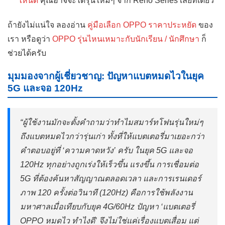
ไหนดี
คุณอาจจะได้รุ่นใหม่ๆ จาก Reno Series เลยทีเดียว
ถ้ายังไม่แน่ใจ ลองอ่าน
คู่มือเลือก OPPO ราคาประหยัด
ของ
เรา หรือดูว่า
OPPO รุ่นไหนเหมาะกับนักเรียน / นักศึกษา
ก็
ช่วยได้ครับ
มุมมองจากผู้เชี่ยวชาญ: ปัญหาแบตหมดไวในยุค
5G และจอ 120Hz
“ผู้ใช้งานมักจะตั้งคำถามว่าทำไมสมาร์ทโฟนรุ่นใหม่ๆ
ถึงแบตหมดไวกว่ารุ่นเก่า ทั้งที่ให้แบตเตอรี่มาเยอะกว่า
คำตอบอยู่ที่ ‘ความคาดหวัง’ ครับ ในยุค 5G และจอ
120Hz ทุกอย่างถูกเร่งให้เร็วขึ้น แรงขึ้น การเชื่อมต่อ
5G ที่ต้องค้นหาสัญญาณตลอดเวลา และการเรนเดอร์
ภาพ 120 ครั้งต่อวินาที (120Hz) คือการใช้พลังงาน
มหาศาลเมื่อเทียบกับยุค 4G/60Hz ปัญหา ‘แบตเตอรี่
OPPO หมดไว ทำไงดี’ จึงไม่ใช่แค่เรื่องแบตเสื่อม แต่