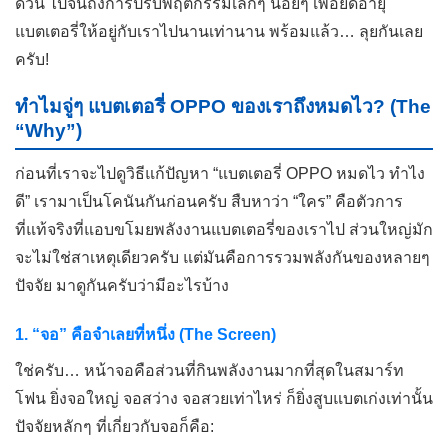
ด่วน ไปจนถึงการปรับพฤติกรรมเล็กๆ น้อยๆ เพื่อยืดอายุ
แบตเตอรี่ให้อยู่กับเราไปนานเท่านาน พร้อมแล้ว… ลุยกันเลย
ครับ!
ทำไมจู่ๆ แบตเตอรี่ OPPO ของเราถึงหมดไว? (The
“Why”)
ก่อนที่เราจะไปดูวิธีแก้ปัญหา “แบตเตอรี่ OPPO หมดไว ทำไง
ดี” เรามาเป็นโคนันกันก่อนครับ สืบหาว่า “ใคร” คือตัวการ
ที่แท้จริงที่แอบขโมยพลังงานแบตเตอรี่ของเราไป ส่วนใหญ่มัก
จะไม่ใช่สาเหตุเดียวครับ แต่มันคือการรวมพลังกันของหลายๆ
ปัจจัย มาดูกันครับว่ามีอะไรบ้าง
1. “จอ” คือจำเลยที่หนึ่ง (The Screen)
ใช่ครับ… หน้าจอคือส่วนที่กินพลังงานมากที่สุดในสมาร์ท
โฟน ยิ่งจอใหญ่ จอสว่าง จอสวยเท่าไหร่ ก็ยิ่งสูบแบตเก่งเท่านั้น
ปัจจัยหลักๆ ที่เกี่ยวกับจอก็คือ: