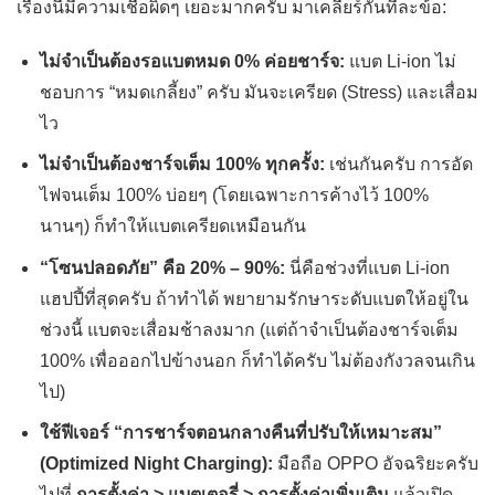
เรื่องนี้มีความเชื่อผิดๆ เยอะมากครับ มาเคลียร์กันทีละข้อ:
ไม่จำเป็นต้องรอแบตหมด 0% ค่อยชาร์จ:
แบต Li-ion ไม่
ชอบการ “หมดเกลี้ยง” ครับ มันจะเครียด (Stress) และเสื่อม
ไว
ไม่จำเป็นต้องชาร์จเต็ม 100% ทุกครั้ง:
เช่นกันครับ การอัด
ไฟจนเต็ม 100% บ่อยๆ (โดยเฉพาะการค้างไว้ 100%
นานๆ) ก็ทำให้แบตเครียดเหมือนกัน
“โซนปลอดภัย” คือ 20% – 90%:
นี่คือช่วงที่แบต Li-ion
แฮปปี้ที่สุดครับ ถ้าทำได้ พยายามรักษาระดับแบตให้อยู่ใน
ช่วงนี้ แบตจะเสื่อมช้าลงมาก (แต่ถ้าจำเป็นต้องชาร์จเต็ม
100% เพื่อออกไปข้างนอก ก็ทำได้ครับ ไม่ต้องกังวลจนเกิน
ไป)
ใช้ฟีเจอร์ “การชาร์จตอนกลางคืนที่ปรับให้เหมาะสม”
(Optimized Night Charging):
มือถือ OPPO อัจฉริยะครับ
ไปที่
การตั้งค่า > แบตเตอรี่ > การตั้งค่าเพิ่มเติม
แล้วเปิด