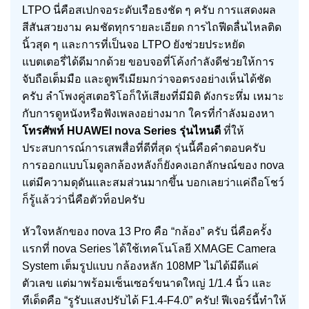
LTPO นี่คือสเปกจอระดับเรือธงชัด ๆ ครับ การแสดงผล
สีสันสวยงาม คมชัดทุกรายละเอียด การไถฟีดลื่นไหลติด
นิ้วสุด ๆ และการที่เป็นจอ LTPO ยังช่วยประหยัด
แบตเตอรี่ได้ดีมากด้วย ขอบจอที่โค้งกำลังดีช่วยให้การ
จับถือเต็มมือ และดูพรีเมียมกว่าจอตรงอย่างเห็นได้ชัด
ครับ ลำโพงคู่สเตอริโอก็ให้เสียงที่มีมิติ ดังกระหึ่ม เหมาะ
กับการดูหนังหรือฟังเพลงอย่างมาก ใครที่กำลังมองหา
โทรศัพท์ HUAWEI nova Series รุ่นไหนดี
ที่ให้
ประสบการณ์การเสพสื่อที่ดีที่สุด รุ่นนี้คือคำตอบครับ
การออกแบบโมดูลกล้องหลังก็ยังคงเอกลักษณ์ของ nova
แต่มีความดุดันและสมส่วนมากขึ้น บอกเลยว่าแค่ถือโชว์
ก็รู้แล้วว่านี่คือตัวท็อปครับ
หัวใจหลักของ nova 13 Pro คือ “กล้อง” ครับ นี่คือครั้ง
แรกที่ nova Series ได้ใช้เทคโนโลยี XMAGE Camera
System เต็มรูปแบบ กล้องหลัก 108MP ไม่ได้มีดีแค่
ตัวเลข แต่มาพร้อมเซ็นเซอร์ขนาดใหญ่ 1/1.4 นิ้ว และ
ทีเด็ดคือ “รูรับแสงปรับได้ F1.4-F4.0” ครับ! ฟีเจอร์นี้ทำให้