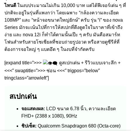
ไหนดี
ในงบประมาณไม่เกิน 10,000 บาท แต่ได้ฟีเจอร์เด่น ๆ ที่
ปกติจะอยู่ในรุ่นที่แพงกว่า โดยเฉพาะ “กล้องความละเอียด
108MP” และ “หน้าจอขนาดใหญ่ยักษ์” ครับ รุ่น “i” ของ nova
Series มักจะเน้นไปที่การให้สเปกที่ดึงดูดใจในราคาที่เข้าถึง
ง่าย และ nova 12i ก็ทำได้ตามนั้นเป๊ะ ๆ ครับ มันคือสมาร์ท
โฟนสำหรับสายโซเชียลที่ชอบถ่ายรูปอวด หรือสายดูซีรีส์ที่
ต้องการจอใหญ่ ๆ แบตอึด ๆ ในงบที่จำกัดครับ
[expand title=”>>>
ดูสเปกเด่น + รีวิวแบบเจาะลึก +
<<<” swaptitle=”>>> ซ่อน <<<” trigpos=”below”
tringclass=”arrowleft”]
สเปกเด่น
จอแสดงผล:
LCD ขนาด 6.78 นิ้ว, ความละเอียด
FHD+ (2388 x 1080), 90Hz
ชิปเซ็ต:
Qualcomm Snapdragon 680 (Octa-core)