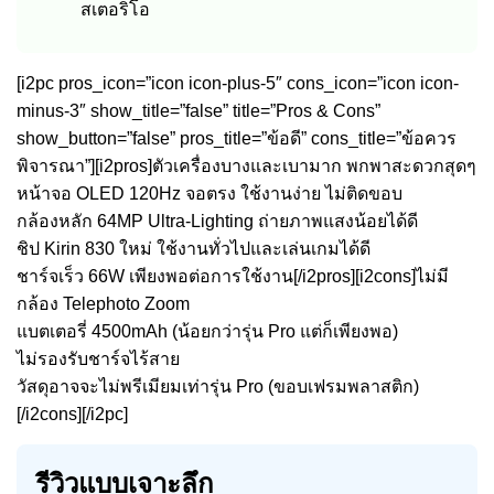
สเตอริโอ
[i2pc pros_icon=”icon icon-plus-5″ cons_icon=”icon icon-
minus-3″ show_title=”false” title=”Pros & Cons”
show_button=”false” pros_title=”ข้อดี” cons_title=”ข้อควร
พิจารณา”][i2pros]ตัวเครื่องบางและเบามาก พกพาสะดวกสุดๆ
หน้าจอ OLED 120Hz จอตรง ใช้งานง่าย ไม่ติดขอบ
กล้องหลัก 64MP Ultra-Lighting ถ่ายภาพแสงน้อยได้ดี
ชิป Kirin 830 ใหม่ ใช้งานทั่วไปและเล่นเกมได้ดี
ชาร์จเร็ว 66W เพียงพอต่อการใช้งาน[/i2pros][i2cons]ไม่มี
กล้อง Telephoto Zoom
แบตเตอรี่ 4500mAh (น้อยกว่ารุ่น Pro แต่ก็เพียงพอ)
ไม่รองรับชาร์จไร้สาย
วัสดุอาจจะไม่พรีเมียมเท่ารุ่น Pro (ขอบเฟรมพลาสติก)
[/i2cons][/i2pc]
รีวิวแบบเจาะลึก