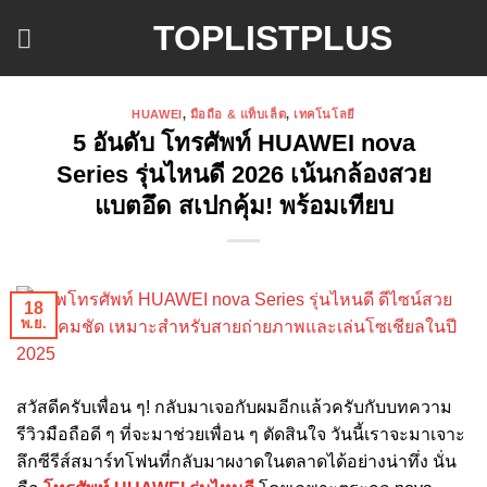
ข้าม
TOPLISTPLUS
ไป
ยัง
เนื้อหา
HUAWEI
,
มือถือ & แท็บเล็ต
,
เทคโนโลยี
5 อันดับ โทรศัพท์ HUAWEI nova
Series รุ่นไหนดี 2026 เน้นกล้องสวย
แบตอึด สเปกคุ้ม! พร้อมเทียบ
18
พ.ย.
สวัสดีครับเพื่อน ๆ! กลับมาเจอกับผมอีกแล้วครับกับบทความ
รีวิวมือถือดี ๆ ที่จะมาช่วยเพื่อน ๆ ตัดสินใจ วันนี้เราจะมาเจาะ
ลึกซีรีส์สมาร์ทโฟนที่กลับมาผงาดในตลาดได้อย่างน่าทึ่ง นั่น