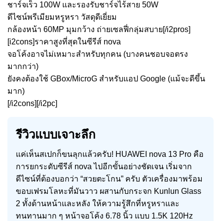
ชาร์จเร็ว 100W และรองรับชาร์จไร้สาย 50W
ดีไซน์พรีเมียมหรูหรา วัสดุดีเยี่ยม
กล้องหน้า 60MP มุมกว้าง ถ่ายเซลฟี่กลุ่มสบาย[/i2pros]
[i2cons]ราคาสูงที่สุดในซีรีส์ nova
จอโค้งอาจไม่เหมาะสำหรับทุกคน (บางคนชอบจอตรง
มากกว่า)
ยังคงต้องใช้ GBox/MicroG สำหรับแอป Google (แม้จะดีขึ้น
มาก)
[/i2cons][/i2pc]
รีวิวแบบเจาะลึก
แค่เห็นสเปกก็ขนลุกแล้วครับ! HUAWEI nova 13 Pro คือ
การยกระดับซีรีส์ nova ไปอีกขั้นอย่างชัดเจน เริ่มจาก
ดีไซน์ที่ต้องบอกว่า “สวยตะโกน” ครับ ตัวเครื่องมาพร้อม
ขอบเฟรมโลหะที่มันวาว ผสานกับกระจก Kunlun Glass
2 ทั้งด้านหน้าและหลัง ให้ความรู้สึกที่หรูหราและ
ทนทานมาก ๆ หน้าจอโค้ง 6.78 นิ้ว แบบ 1.5K 120Hz