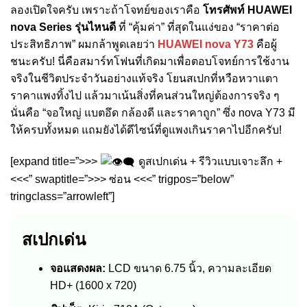
ลองเปิดใจครับ เพราะถ้าโจทย์ของเราคือ
โทรศัพท์ HUAWEI
nova Series รุ่นไหนดี
ที่ “คุ้มค่า” ที่สุดในแง่ของ “ราคาต่อ
ประสิทธิภาพ” ผมกล้าพูดเลยว่า
HUAWEI nova Y73
คือผู้
ชนะครับ! นี่คือสมาร์ทโฟนที่เกิดมาเพื่อตอบโจทย์การใช้งาน
จริงในชีวิตประจำวันอย่างแท้จริง โยนสเปกที่หวือหวาแตา
ราคาแพงทิ้งไป แล้วมาเน้นสิ่งที่คนส่วนใหญ่ต้องการจริง ๆ
นั่นคือ “จอใหญ่ แบตอึด กล้องดี และราคาถูก” ซึ่ง nova Y73 มี
ให้ครบทั้งหมด แถมยังได้ดีไซน์ที่ดูแพงเกินราคาไปอีกครับ!
[expand title=”>>>
ดูสเปกเด่น + รีวิวแบบเจาะลึก +
<<<” swaptitle=”>>> ซ่อน <<<” trigpos=”below”
tringclass=”arrowleft”]
สเปกเด่น
จอแสดงผล:
LCD ขนาด 6.75 นิ้ว, ความละเอียด
HD+ (1600 x 720)