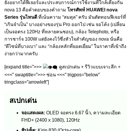
ยังอยากได้ฟีเจอร์และประสบการณ์การใช้งานที่ใกล้เคียงกัน
nova 13 คือคำตอบของคำถาม
โทรศัพท์ HUAWEI nova
Series รุ่นไหนดี
ที่เน้นความ “สมดุล” ครับ มันตัดทอนฟีเจอร์ที่
“เกินจำเป็น” บางอย่างของรุ่น Pro ออกไป เช่น จอโค้ง (เปลี่ยน
เป็นจอตรง 120Hz ที่หลายคนชอบ), กล้อง Telephoto, หรือ
การชาร์จ 100W แต่ยังคงไว้ซึ่งหัวใจสำคัญของ nova นั่นคือ
“ดีไซน์ที่บางเบา” และ “กล้องหลักที่ยอดเยี่ยม” ในราคาที่เข้าถึง
ง่ายกว่ามากครับ
[expand title=”>>>
ดูสเปกเด่น + รีวิวแบบเจาะลึก +
<<<” swaptitle=”>>> ซ่อน <<<” trigpos=”below”
tringclass=”arrowleft”]
สเปกเด่น
จอแสดงผล:
OLED จอตรง 6.67 นิ้ว, ความละเอียด
FHD+ (2400 x 1080), 120Hz
ชิปเซ็ต:
Kirin 830 (Octa-core)