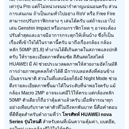
เท่ารุ่น Pro แต่ก็ไม่หน่วงจนน่ารำคาญแน่นอนครับ ส่วน
การเล่นเกม ถ้าเป็นเกมทั่วไปอย่าง RoV หรือ Free Fire
สามารถปรับกราฟิกกลาง ๆ เล่นได้ครับ แต่ถ้าจะเอาไป
เล่น Genshin Impact หรือเกมกราฟิกโหด ๆ อาจจะต้อง
ปรับต่ำสุดและอาจมีอาการกระตุกให้เห็นบ้าง ซึ่งก็เป็น
เรื่องที่เข้าใจได้ในราคานี้ครับ มาถึงเรื่องกล้อง กล้อง
หลัก 50MP (f/1.8) ทำงานได้ดีเกินคาดในสภาพแสงปกติ
ครับ ให้รายละเอียดภาพที่คมชัด สีสันสดใสสไตล์
HUAWEI มี AI ช่วยประมวลผลภาพให้สวยงามอัตโนมัติ
การถ่ายภาพบุคคลก็ทำได้ดี มีการเบลอหลังที่ค่อนข้าง
เป็นธรรมชาติ ส่วนในที่แสงน้อยก็ยังมี Night Mode ช่วย
ดึงรายละเอียดภาพขึ้นมาได้ในระดับที่น่าพอใจครับ แม้
กล้อง Macro 2MP อาจจะแค่มีไว้ให้ครบ แต่กล้องหลัก
50MP ตัวเดียวก็ถือว่าคุ้มค่าแล้วครับ เมื่อพิจารณาทุก
อย่างเทียบกับราคาค่าตัวที่ไม่ถึงหกพันบาท นี่คือคำตอบ
ที่ดีที่สุดสำหรับคำถามที่ว่า
โทรศัพท์ HUAWEI nova
Series รุ่นไหนดี
สำหรับคนที่เน้นความคุ้มค่า, แบตอึด,
จอใหญ่ และกล้องดีไว้ใจได้ครับ