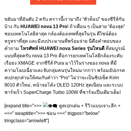
ขยับมาที่อันดับ 2 ครับ คราวนี้เรามาถึง “ตัวท็อป” ของซีรีส์กัน
บ้าง กับ
HUAWEI nova 13 Pro
! ถ้าเพื่อน ๆ เป็นสาย “ต้องสุด”
ชอบเทคโนโลยีล่าสุด กล้องต้องเทพที่สุดในรุ่น ดีไซน์ต้อง
หรูหราที่สุด และมีงบประมาณที่พร้อมจ่าย นี่คือคำตอบของ
คำถาม
โทรศัพท์ HUAWEI nova Series รุ่นไหนดี
ที่สมบูรณ์
แบบที่สุดครับ nova 13 Pro คือการยกเทคโนโลยีกล้องระดับ
เรือธง XMAGE จากซีรีส์ Pura มาไว้ในร่างของ nova ที่มี
ความโฉบเฉี่ยวและจับกลุ่มคนรุ่นใหม่มากกว่า พร้อมอัปเกรด
สเปกทุกส่วนให้สมกับคำว่า “Pro” ไม่ว่าจะเป็นชิปเซ็ต Kirin
9010 ตัวใหม่, หน้าจอโค้ง OLED 120Hz สุดเนียน และระบบ
ชาร์จเร็ว SuperCharge Turbo 100W ที่ชาร์จแป๊บเดียวเต็ม!
[expand title=”>>>
ดูสเปกเด่น + รีวิวแบบเจาะลึก +
<<<” swaptitle=”>>> ซ่อน <<<” trigpos=”below”
tringclass=”arrowleft”]