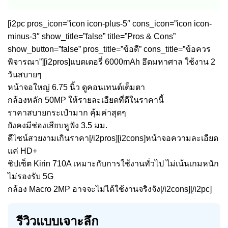
[i2pc pros_icon=”icon icon-plus-5″ cons_icon=”icon icon-
minus-3″ show_title=”false” title=”Pros & Cons”
show_button=”false” pros_title=”ข้อดี” cons_title=”ข้อควร
พิจารณา”][i2pros]แบตเตอรี่ 6000mAh อึดมหาศาล ใช้งาน 2
วันสบายๆ
หน้าจอใหญ่ 6.75 นิ้ว ดูคอนเทนต์เต็มตา
กล้องหลัก 50MP ให้รายละเอียดที่ดีในราคานี้
ราคาสบายกระเป๋ามาก คุ้มค่าสุดๆ
ยังคงมีช่องเสียบหูฟัง 3.5 มม.
ดีไซน์สวยงามเกินราคา[/i2pros][i2cons]หน้าจอความละเอียด
แค่ HD+
ชิปเซ็ต Kirin 710A เหมาะกับการใช้งานทั่วไป ไม่เน้นเกมหนัก
ไม่รองรับ 5G
กล้อง Macro 2MP อาจจะไม่ได้ใช้งานจริงจัง[/i2cons][/i2pc]
รีวิวแบบเจาะลึก