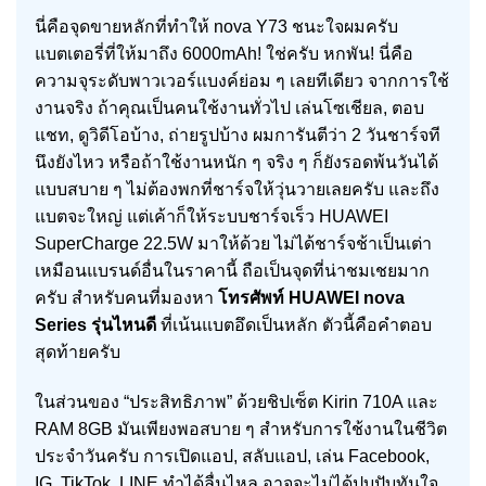
นี่คือจุดขายหลักที่ทำให้ nova Y73 ชนะใจผมครับ
แบตเตอรี่ที่ให้มาถึง 6000mAh! ใช่ครับ หกพัน! นี่คือ
ความจุระดับพาวเวอร์แบงค์ย่อม ๆ เลยทีเดียว จากการใช้
งานจริง ถ้าคุณเป็นคนใช้งานทั่วไป เล่นโซเชียล, ตอบ
แชท, ดูวิดีโอบ้าง, ถ่ายรูปบ้าง ผมการันตีว่า 2 วันชาร์จที
นึงยังไหว หรือถ้าใช้งานหนัก ๆ จริง ๆ ก็ยังรอดพ้นวันได้
แบบสบาย ๆ ไม่ต้องพกที่ชาร์จให้วุ่นวายเลยครับ และถึง
แบตจะใหญ่ แต่เค้าก็ให้ระบบชาร์จเร็ว HUAWEI
SuperCharge 22.5W มาให้ด้วย ไม่ได้ชาร์จช้าเป็นเต่า
เหมือนแบรนด์อื่นในราคานี้ ถือเป็นจุดที่น่าชมเชยมาก
ครับ สำหรับคนที่มองหา
โทรศัพท์ HUAWEI nova
Series รุ่นไหนดี
ที่เน้นแบตอึดเป็นหลัก ตัวนี้คือคำตอบ
สุดท้ายครับ
ในส่วนของ “ประสิทธิภาพ” ด้วยชิปเซ็ต Kirin 710A และ
RAM 8GB มันเพียงพอสบาย ๆ สำหรับการใช้งานในชีวิต
ประจำวันครับ การเปิดแอป, สลับแอป, เล่น Facebook,
IG, TikTok, LINE ทำได้ลื่นไหล อาจจะไม่ได้ปุบปับทันใจ