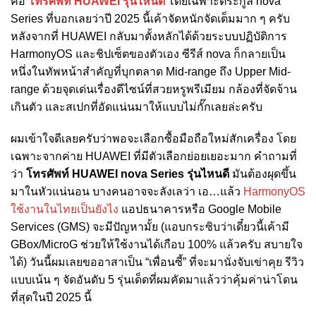
คือ
โทรศัพท์ HUAWEI รุ่นไหนดี
โดยเฉพาะตระกูล nova
Series ที่บอกเลยว่าปี 2025 นี้เค้าจัดหนักจัดเต็มมาก ๆ ครับ
หลังจากที่ HUAWEI กลับมาตั้งหลักได้ด้วยระบบปฏิบัติการ
HarmonyOS และชิปเซ็ตของตัวเอง ซีรีส์ nova ก็กลายเป็น
หนึ่งในทัพหน้าสำคัญที่บุกตลาด Mid-range ถึง Upper Mid-
range ด้วยจุดเด่นเรื่องดีไซน์ที่สวยหรูพรีเมียม กล้องที่จัดจ้าน
เกินตัว และสเปกที่อัดแน่นมาให้แบบไม่กั๊กเลยล่ะครับ
ผมเข้าใจดีเลยครับว่าพอจะเลือกซื้อมือถือใหม่สักเครื่อง โดย
เฉพาะจากค่าย HUAWEI ที่มีตัวเลือกย่อยเยอะมาก คำถามที่
ว่า
โทรศัพท์ HUAWEI nova Series รุ่นไหนดี
มันต้องผุดขึ้น
มาในหัวแน่นอน บางคนอาจจะลังเลว่า เอ…แล้ว
HarmonyOS
ใช้งานในไทยเป็นยังไง
แอปธนาคารหรือ Google Mobile
Services (GMS) จะมีปัญหามั้ย (แอบกระซิบว่าเดี๋ยวนี้เค้ามี
GBox/MicroG ช่วยให้ใช้งานได้เกือบ 100% แล้วครับ สบายใจ
ได้) วันนี้ผมเลยขออาสาเป็น “เพื่อนซี้” ที่จะมานั่งจับเข่าคุย รีวิว
แบบเน้น ๆ จัดอันดับ 5 รุ่นเด็ดที่ผมคัดมาแล้วว่าคุ้มค่าน่าโดน
ที่สุดในปี 2025 นี้