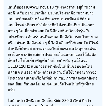
เสน่ห์ของ HUAWEI nova 13 รุ่นมาตรฐาน อยู่ที่ “ความ
พอดี” ครับ อย่างแรกที่ผมประทับใจมากคือ “ความบาง
และเบา” ของตัวเครื่อง ด้วยความหนาเพียง 6.88 มม.
และน้ำหนักที่เบา ทำให้การถือใช้งานมือเดียวเป็นเวลา
นาน ๆ ไม่เมื่อยล้าเลยครับ นี่คือจุดที่เหนือกว่ารุ่น Pro
อย่างชัดเจน สำหรับคนที่ชอบพกมือถือใส่กระเป๋ากางเกง
หรือไม่ชอบมือถือหนัก ๆ นี่คือตัวเลือกที่ใช่เลยครับ ดีไซน์
ฝาหลังก็ยังคงสวยงามตามสไตล์ nova แม้วัสดุขอบเฟรม
จะเป็นพลาสติก แต่การประกอบก็แน่นหนาและให้สัมผัส
ที่ดีครับ ไฮไลท์สำคัญคือ “หน้าจอ” ครับ รุ่นนี้ให้จอ
OLED 120Hz แบบ “จอตรง” ซึ่งเป็นที่ชื่นชอบของใคร
หลาย ๆ คน (รวมถึงผมด้วย) เพราะมันใช้งานง่ายกว่าจอ
โค้งเวลาเล่นเกมหรือติดฟิล์มกันรอย การแสดงผลก็ยังคง
ยอดเยี่ยม สีสันสดอิ่ม คมชัด และลื่นไหลไม่แพ้รุ่นพี่เลย
ครับ
ในด้านประสิทธิภาพ ชิปเซ็ต Kirin 830 ตัวใหม่ ถือว่า