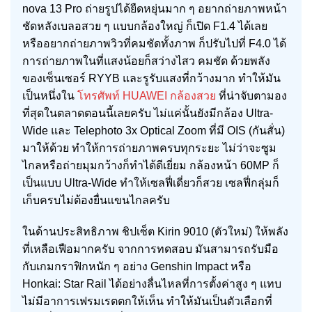
nova 13 Pro ถ่ายรูปได้ยืดหยุ่นมาก ๆ อยากถ่ายภาพหน้า
ชัดหลังเบลอสวย ๆ แบบกล้องใหญ่ ก็เปิด F1.4 ได้เลย
หรืออยากถ่ายภาพวิวที่คมชัดทั้งภาพ ก็ปรับไปที่ F4.0 ได้
การถ่ายภาพในที่แสงน้อยก็สว่างไสว คมชัด ด้วยพลัง
ของเซ็นเซอร์ RYYB และรูรับแสงที่กว้างมาก ทำให้มัน
เป็นหนึ่งใน
โทรศัพท์ HUAWEI กล้องสวย
ที่น่าจับตามอง
ที่สุดในตลาดตอนนี้เลยครับ ไม่แค่นั้นยังมีกล้อง Ultra-
Wide และ Telephoto 3x Optical Zoom ที่มี OIS (กันสั่น)
มาให้ด้วย ทำให้การถ่ายภาพครบทุกระยะ ไม่ว่าจะซูม
ไกลหรือถ่ายมุมกว้างก็ทำได้ดีเยี่ยม กล้องหน้า 60MP ก็
เป็นแบบ Ultra-Wide ทำให้เซลฟี่เดี่ยวก็สวย เซลฟี่กลุ่มก็
เก็บครบไม่ต้องยื่นแขนไกลครับ
ในด้านประสิทธิภาพ ชิปเซ็ต Kirin 9010 (ตัวใหม่) ให้พลัง
ที่เหลือเฟือมากครับ จากการทดสอบ มันสามารถรับมือ
กับเกมกราฟิกหนัก ๆ อย่าง Genshin Impact หรือ
Honkai: Star Rail ได้อย่างลื่นไหลที่การตั้งค่าสูง ๆ แทบ
ไม่มีอาการเฟรมเรตตกให้เห็น ทำให้มันเป็นตัวเลือกที่