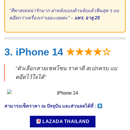
“สีพาสเทลน่ารักมาก ฝาหลังแบบด้านจับแล้วฟินสุด ๆ แบ
ตอึดกว่าเครื่องเก่าเยอะเลยค่ะ” –
แพร, อายุ 28
3. iPhone 14
★★★★☆
“ตัวเลือกสายเซฟโซน ราคาดี สเปกครบ แบ
ตอึดไว้ใจได้”
สามารถเช็คราคา ณ ปัจจุบัน และส่วนลดได้ที่ :
LAZADA THAILAND