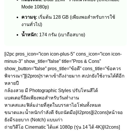
Mode 1080p)
ความจุ:
เริ่มต้น 128 GB (เพียงพอสำหรับการใช้
งานทั่วไป)
น้ำหนัก:
174 กรัม (เบาถือสบาย)
[i2pc pros_icon=”icon icon-plus-5″ cons_icon=”icon icon-
minus-3″ show_title=”false” title=”Pros & Cons”
show_button=”false” pros_title=”ข้อดี” cons_title=”ข้อควร
พิจารณา”][i2pros]ราคาเข้าถึงง่ายมาก สเปกยังใช้งานได้ดีอีก
หลายปี
กล้องสวย มี Photographic Styles ปรับโทนสีได้
แบตเตอรี่อึดเพียงพอสำหรับวันทำงาน
หาเคสและฟิล์มง่ายที่สุดในบรรดาไอโฟนทั้งหมด
ขนาดและน้ำหนักกำลังดี จับถนัดมือ[/i2pros][i2cons]หน้าจอ
ยังมีรอยบาก (Notch) แบบเก่า
ถ่ายวิดีโอ Cinematic ได้แค่ 1080p (รุ่น 14 ได้ 4K)[/i2cons]