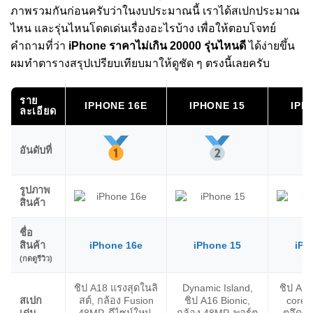
ภาพรวมกันก่อนครับว่าในงบประมาณนี้ เราได้สเปกประมาณ
ไหน และรุ่นไหนโดดเด่นเรื่องอะไรบ้าง เพื่อให้ตอบโจทย์
คำถามที่ว่า
iPhone ราคาไม่เกิน 20000 รุ่นไหนดี
ได้ง่ายขึ้น
ผมทำตารางสรุปเปรียบเทียบมาให้ดูชัด ๆ ตรงนี้เลยครับ
ราย
IPHONE 16E
IPHONE 15
IPH
ละเอียด
อันดับที่
รูปภาพ
สินค้า
ชื่อ
สินค้า
iPhone 16e
iPhone 15
iPh
(กดดูรีวิว)
ชิป A18 แรงสุดในลิ
Dynamic Island,
ชิป A15
สเปก
สต์, กล้อง Fusion
ชิป A16 Bionic,
core 
เด่น
48MP, ดีไซน์ใหม่,
กล้อง 48MP, พอร์ต
ตอึด, 