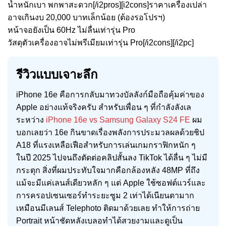
น้ำหนักเบา พกพาสะดวก[/i2pros][i2cons]ราคาเครื่องเปล่า
อาจเกินงบ 20,000 บาทเล็กน้อย (ต้องรอโปรฯ)
หน้าจอยังเป็น 60Hz ไม่ลื่นเท่ารุ่น Pro
วัสดุตัวเครื่องอาจไม่พรีเมียมเท่ารุ่น Pro[/i2cons][/i2pc]
รีวิวแบบเจาะลึก
iPhone 16e คือการกลับมาทวงบัลลังก์มือถือคุ้มค่าของ
Apple อย่างแท้จริงครับ สำหรับเพื่อน ๆ ที่กำลังลังเล
ระหว่าง
iPhone 16e vs Samsung Galaxy S24 FE
ผม
บอกเลยว่า 16e กินขาดเรื่องพลังการประมวลผลด้วยชิป
A18 ที่แรงเหลือเฟือสำหรับการเล่นเกมกราฟิกหนัก ๆ
ในปี 2025 ไปจนถึงตัดต่อคลิปสั้นลง TikTok ได้ลื่น ๆ ไม่มี
กระตุก สิ่งที่ผมประทับใจมากคือกล้องหลัง 48MP ที่ถึง
แม้จะมีแค่เลนส์เดียวหลัก ๆ แต่ Apple ใช้ซอฟต์แวร์และ
การครอปเซนเซอร์ทำระยะซูม 2 เท่าได้เนียนตามาก
เหมือนมีเลนส์ Telephoto ติดมาด้วยเลย ทำให้การถ่าย
Portrait หน้าชัดหลังเบลอทำได้สวยงามและดูเป็น