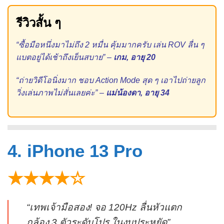
รีวิวสั้น ๆ
“ซื้อมือหนึ่งมาไม่ถึง 2 หมื่น คุ้มมากครับ เล่น ROV ลื่น ๆ
แบตอยู่ได้เช้าถึงเย็นสบาย” –
เกม, อายุ 20
“ถ่ายวิดีโอนิ่งมาก ชอบ Action Mode สุด ๆ เอาไปถ่ายลูก
วิ่งเล่นภาพไม่สั่นเลยค่ะ” –
แม่น้องดา, อายุ 34
4. iPhone 13 Pro
★★★★☆
“เทพเจ้ามือสอง! จอ 120Hz ลื่นหัวแตก
กล้อง 3 ตัวระดับโปร ในงบประหยัด”