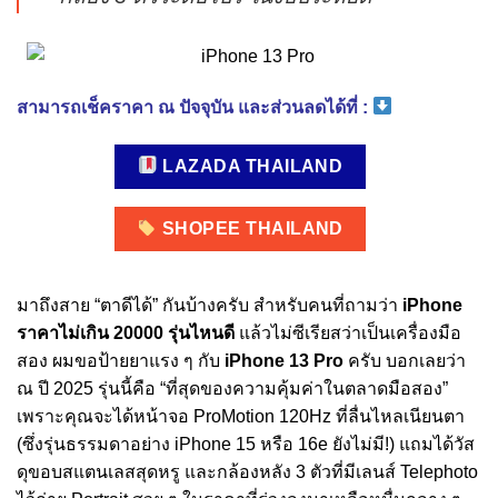
สามารถเช็คราคา ณ ปัจจุบัน และส่วนลดได้ที่ :
LAZADA THAILAND
SHOPEE THAILAND
มาถึงสาย “ตาดีได้” กันบ้างครับ สำหรับคนที่ถามว่า
iPhone
ราคาไม่เกิน 20000 รุ่นไหนดี
แล้วไม่ซีเรียสว่าเป็นเครื่องมือ
สอง ผมขอป้ายยาแรง ๆ กับ
iPhone 13 Pro
ครับ บอกเลยว่า
ณ ปี 2025 รุ่นนี้คือ “ที่สุดของความคุ้มค่าในตลาดมือสอง”
เพราะคุณจะได้หน้าจอ ProMotion 120Hz ที่ลื่นไหลเนียนตา
(ซึ่งรุ่นธรรมดาอย่าง iPhone 15 หรือ 16e ยังไม่มี!) แถมได้วัส
ดุขอบสแตนเลสสุดหรู และกล้องหลัง 3 ตัวที่มีเลนส์ Telephoto