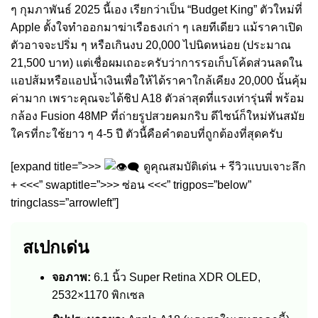
ๆ กุมภาพันธ์ 2025 นี้เอง เรียกว่าเป็น “Budget King” ตัวใหม่ที่
Apple ตั้งใจทำออกมาฆ่าเรือธงเก่า ๆ เลยทีเดียว แม้ราคาเปิด
ตัวอาจจะปริ่ม ๆ หรือเกินงบ 20,000 ไปนิดหน่อย (ประมาณ
21,500 บาท) แต่เชื่อผมเถอะครับว่าการรอเก็บโค้ดส่วนลดใน
แอปส้มหรือแอปน้ำเงินเพื่อให้ได้ราคาใกล้เคียง 20,000 นั้นคุ้ม
ค่ามาก เพราะคุณจะได้ชิป A18 ตัวล่าสุดที่แรงเท่ารุ่นพี่ พร้อม
กล้อง Fusion 48MP ที่ถ่ายรูปสวยคมกริบ ดีไซน์ก็ใหม่ทันสมัย
ใครที่กะใช้ยาว ๆ 4-5 ปี ตัวนี้คือคำตอบที่ถูกต้องที่สุดครับ
[expand title=”>>>
ดูคุณสมบัติเด่น + รีวิวแบบเจาะลึก
+ <<<” swaptitle=”>>> ซ่อน <<<” trigpos=”below”
tringclass=”arrowleft”]
สเปกเด่น
จอภาพ:
6.1 นิ้ว Super Retina XDR OLED,
2532×1170 พิกเซล