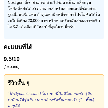
Next-gen ที่เราสามารถถ่ายไปก่อน แล้วมาเลือกจุด
โฟกัสทีหลังได้ สะดวกมากสำหรับสายสแนปที่ชอบถ่าย
รูปเพื่อนหรือแฟน ถ้าคุณหามือหนึ่งราคาโปรโมชั่นได้ใน
งบใกล้เคียง 20,000 บาท หรือหาเครื่องมือสองสภาพกริบ
ได้ นี่คือตัวเลือกที่ “หล่อ” ที่สุดในงบนี้ครับ
คะแนนที่ได้
9.5/10
[/expand]
รีวิวสั้น ๆ
“ได้ Dynamic Island ในราคานี้คือดีใจมากครับ รู้สึก
เหมือนใช้รุ่น Pro เลย กล้องชัดขึ้นเยอะจริง ๆ” –
ท็อป,
อายุ 24