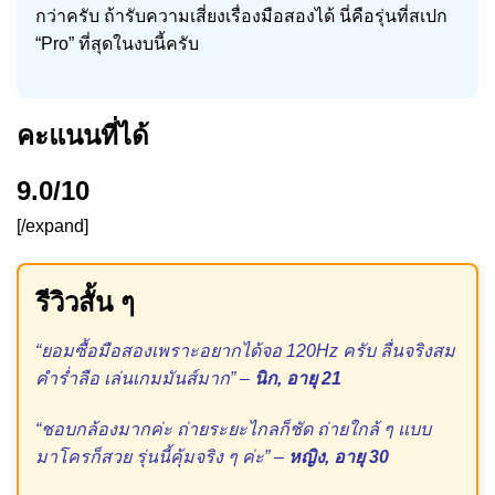
กว่าครับ ถ้ารับความเสี่ยงเรื่องมือสองได้ นี่คือรุ่นที่สเปก
“Pro” ที่สุดในงบนี้ครับ
คะแนนที่ได้
9.0/10
[/expand]
รีวิวสั้น ๆ
“ยอมซื้อมือสองเพราะอยากได้จอ 120Hz ครับ ลื่นจริงสม
คำร่ำลือ เล่นเกมมันส์มาก” –
นิก, อายุ 21
“ชอบกล้องมากค่ะ ถ่ายระยะไกลก็ชัด ถ่ายใกล้ ๆ แบบ
มาโครก็สวย รุ่นนี้คุ้มจริง ๆ ค่ะ” –
หญิง, อายุ 30