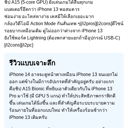
ชิป A15 (5-core GPU) ยังเล่นเกมได้ลื่นทุกเกม
แบตเตอรี่อึดกว่า iPhone 13 พอสมควร
ซ่อมง่าย อะไหล่หาง่าย เคสมีให้เลือกเยอะมาก
กล้องวิดีโอมี Action Mode กันสั่นเทพ ๆ[/i2pros][i2cons]ดีไซน์
รอยบากเหมือนเดิม ดูไม่ออกว่าต่างจาก iPhone 13
ยังใช้พอร์ต Lightning (ต้องพกสายแยกถ้ามีอุปกรณ์ USB-C)
[/i2cons][/i2pc]
รีวิวแบบเจาะลึก
iPhone 14 อาจจะดูหน้าตาเหมือน iPhone 13 จนแยกไม่
ออก แต่ข้างในมีการอัปเกรดที่สำคัญอยู่ครับ อย่างแรก
คือชิป A15 Bionic ที่หยิบเอาตัวเดียวกับใน iPhone 13
Pro มาใช้ (มี GPU 5 แกน) ทำให้ประสิทธิภาพกราฟิกดี
ขึ้น เล่นเกมได้นิ่งขึ้น และที่สำคัญคือระบบระบายความ
ร้อนภายในที่ออกแบบใหม่ ทำให้เครื่องร้อนช้ากว่า
iPhone 13 เดิมครับ