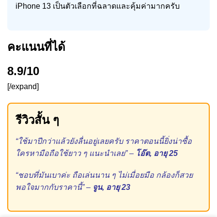
iPhone 13 เป็นตัวเลือกที่ฉลาดและคุ้มค่ามากครับ
คะแนนที่ได้
8.9/10
[/expand]
รีวิวสั้น ๆ
“ใช้มาปีกว่าแล้วยังลื่นอยู่เลยครับ ราคาตอนนี้ยิ่งน่าซื้อ
ใครหามือถือใช้ยาว ๆ แนะนำเลย” –
โอ๊ต, อายุ 25
“ชอบที่มันเบาค่ะ ถือเล่นนาน ๆ ไม่เมื่อยมือ กล้องก็สวย
พอใจมากกับราคานี้” –
จูน, อายุ 23