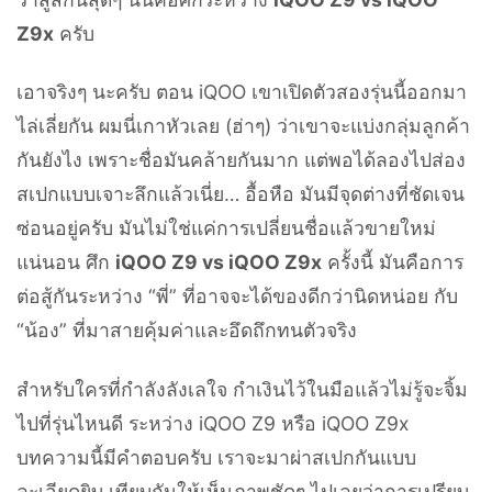
Z9x
ครับ
เอาจริงๆ นะครับ ตอน iQOO เขาเปิดตัวสองรุ่นนี้ออกมา
ไล่เลี่ยกัน ผมนี่เกาหัวเลย (ฮ่าๆ) ว่าเขาจะแบ่งกลุ่มลูกค้า
กันยังไง เพราะชื่อมันคล้ายกันมาก แต่พอได้ลองไปส่อง
สเปกแบบเจาะลึกแล้วเนี่ย… อื้อหือ มันมีจุดต่างที่ชัดเจน
ซ่อนอยู่ครับ มันไม่ใช่แค่การเปลี่ยนชื่อแล้วขายใหม่
แน่นอน ศึก
iQOO Z9 vs iQOO Z9x
ครั้งนี้ มันคือการ
ต่อสู้กันระหว่าง “พี่” ที่อาจจะได้ของดีกว่านิดหน่อย กับ
“น้อง” ที่มาสายคุ้มค่าและอึดถึกทนตัวจริง
สำหรับใครที่กำลังลังเลใจ กำเงินไว้ในมือแล้วไม่รู้จะจิ้ม
ไปที่รุ่นไหนดี ระหว่าง iQOO Z9 หรือ iQOO Z9x
บทความนี้มีคำตอบครับ เราจะมาผ่าสเปกกันแบบ
ละเอียดยิบ เทียบกันให้เห็นภาพชัดๆ ไปเลยว่าการเปรียบ