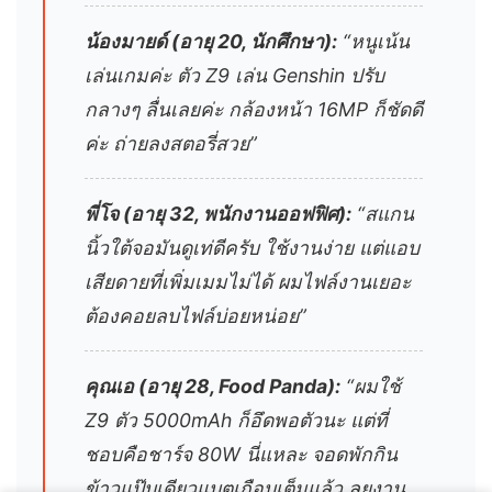
น้องมายด์ (อายุ 20, นักศึกษา):
“หนูเน้น
เล่นเกมค่ะ ตัว Z9 เล่น Genshin ปรับ
กลางๆ ลื่นเลยค่ะ กล้องหน้า 16MP ก็ชัดดี
ค่ะ ถ่ายลงสตอรี่สวย”
พี่โจ (อายุ 32, พนักงานออฟฟิศ):
“สแกน
นิ้วใต้จอมันดูเท่ดีครับ ใช้งานง่าย แต่แอบ
เสียดายที่เพิ่มเมมไม่ได้ ผมไฟล์งานเยอะ
ต้องคอยลบไฟล์บ่อยหน่อย”
คุณเอ (อายุ 28, Food Panda):
“ผมใช้
Z9 ตัว 5000mAh ก็อึดพอตัวนะ แต่ที่
ชอบคือชาร์จ 80W นี่แหละ จอดพักกิน
ข้าวแป๊บเดียวแบตเกือบเต็มแล้ว ลุยงาน