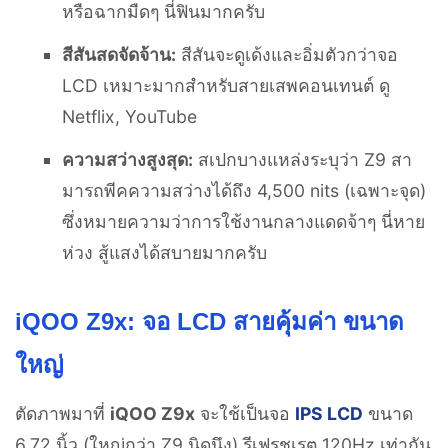
หรือฉากมืดๆ นี่ฟินมากครับ
สีสันสดจัดจ้าน:
สีสันจะดูเด้งและอิ่มตัวกว่าจอ
LCD เหมาะมากสำหรับสายเสพคอนเทนต์ ดู
Netflix, YouTube
ความสว่างสูงสุด:
สเปกบางแหล่งระบุว่า Z9 สา
มารถพีคความสว่างได้ถึง 4,500 nits (เฉพาะจุด)
ซึ่งหมายความว่าการใช้งานกลางแดดจ้าๆ นี่หาย
ห่วง สู้แสงได้สบายมากครับ
iQOO Z9x: จอ LCD สายคุ้มค่า ขนาด
ใหญ่
ตัดภาพมาที่
iQOO Z9x
จะใช้เป็นจอ
IPS LCD
ขนาด
6.72 นิ้ว (ใหญ่กว่า Z9 นิดนึง) รีเฟรชเรต 120Hz เท่ากัน