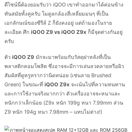
ดีไซน์นี่ต้องยอมรับว่า iQOO เขาทำออกมาได้ค่อนข้าง
ทันสมัยทั้งคู่ครับ โมดูลกล้องสี่เหลี่ยมมนๆ ที่เป็น
เอกลักษณ์ของซีรีส์ Z ก็ยังคงอยู่ แต่ถ้ามองในราย
ละเอียด ศึก
iQOO Z9 vs iQOO Z9x
ก็มีจุดต่างกันอยู่
ครับ
ตัว
iQOO Z9
มักจะมาพร้อมกับวัสดุฝาหลังที่เป็น
พลาสติกคอมโพสิต ซึ่งอาจจะมีการเล่นลวดลายหรือผิว
สัมผัสที่ดูหรูหรากว่านิดหน่อย (เช่นลาย Brushed
Green) ในขณะที่
iQOO Z9x
จะเน้นไปที่ความทนทาน
และการใช้งานจริงมากกว่า ตัวเครื่องอาจจะหนาและ
หนักกว่าเล็กน้อย (Z9x หนัก 199g หนา 7.99mm ส่วน
Z9 หนัก 194g หนา 7.98mm – แทบไม่ต่าง!)