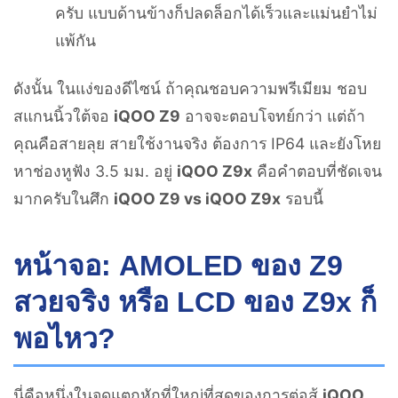
ครับ แบบด้านข้างก็ปลดล็อกได้เร็วและแม่นยำไม่
แพ้กัน
ดังนั้น ในแง่ของดีไซน์ ถ้าคุณชอบความพรีเมียม ชอบ
สแกนนิ้วใต้จอ
iQOO Z9
อาจจะตอบโจทย์กว่า แต่ถ้า
คุณคือสายลุย สายใช้งานจริง ต้องการ IP64 และยังโหย
หาช่องหูฟัง 3.5 มม. อยู่
iQOO Z9x
คือคำตอบที่ชัดเจน
มากครับในศึก
iQOO Z9 vs iQOO Z9x
รอบนี้
หน้าจอ: AMOLED ของ Z9
สวยจริง หรือ LCD ของ Z9x ก็
พอไหว?
นี่คือหนึ่งในจุดแตกหักที่ใหญ่ที่สุดของการต่อสู้
iQOO