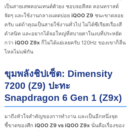
เป็นสายเสพคอนเทนต์ตัวยง ชอบจอสีสด คอนทราสต์
จัดๆ และใช้งานกลางแดดบ่อย
iQOO Z9
ชนะขาดลอย
ครับ แต่ถ้าคุณเป็นสายใช้งานทั่วไป ไม่ได้ซีเรียสเรื่องสี
ดำสนิท และอยากได้จอใหญ่ที่สบายตาในงบที่ประหยัด
กว่า
iQOO Z9x
ก็ไม่ได้แย่เลยครับ 120Hz ของเขาก็ลื่น
ไหลไม่แพ้กัน
ขุมพลังชิปเซ็ต: Dimensity
7200 (Z9) ปะทะ
Snapdragon 6 Gen 1 (Z9x)
มาถึงหัวใจสำคัญของการทำงาน และเป็นอีกหนึ่งจุด
ชี้ขาดของศึก
iQOO Z9 vs iQOO Z9x
นั่นคือเรื่องของ