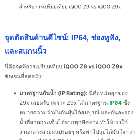
จุดตัดสินด้านดีไซน์: IP64, ช่องหูฟัง,
และสแกนนิ้ว
นี่คือจุดที่การเปรียบเทียบ
iQOO Z9 vs iQOO Z9x
ชัดเจนที่สุดครับ:
มาตรฐานกันน้ำ (IP Rating):
นี่คือหมัดฮุกของ
Z9x เลยครับ เพราะ Z9x ได้มาตรฐาน
IP64
ซึ่ง
หมายความว่ามันกันฝุ่นได้สมบูรณ์ และกันละออง
น้ำที่สาดกระเซ็นได้จากทุกทิศทาง ทำให้เราใช้
งานกลางสายฝนปรอยๆ หรือพกไปลุยได้มั่นใจกว่า