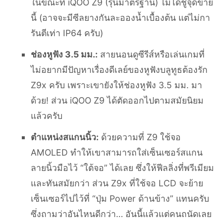
ในขณะที่ iQOO Z9 (รุ่นมาตรฐาน) ไม่ได้ชูจุดขาย
นี้ (อาจจะมีซีลยางกันละอองน้ำเบื้องต้น แต่ไม่กา
รันตีเท่า IP64 ครับ)
ช่องหูฟัง 3.5 มม.:
สายนอนดูซีรีส์หรือเล่นเกมที่
ไม่อยากมีปัญหาเรื่องดีเลย์ของหูฟังบลูทูธต้องรัก
Z9x ครับ เพราะเขายังให้ช่องหูฟัง 3.5 มม. มา
ด้วย! ส่วน iQOO Z9 ได้ตัดออกไปตามสมัยนิยม
แล้วครับ
ตำแหน่งสแกนนิ้ว:
ด้วยความที่ Z9 ใช้จอ
AMOLED ทำให้เขาสามารถใส่เซ็นเซอร์สแกน
ลายนิ้วมือไว้ “ใต้จอ” ได้เลย ซึ่งให้ฟีลลิ่งที่พรีเมียม
และทันสมัยกว่า ส่วน Z9x ที่ใช้จอ LCD จะย้าย
เซ็นเซอร์ไปไว้ที่ “ปุ่ม Power ด้านข้าง” แทนครับ
ซึ่งถามว่าอันไหนดีกว่า… อันนี้แล้วแต่คนถนัดเลย