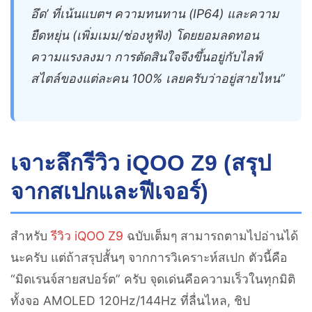
อึด’ ที่เน้นแบตฯ ความทนทาน (IP64) และความ
ยืดหยุ่น (เพิ่มเมม/ช่องหูฟัง) โดยยอมลดทอน
ความแรงลงมา การตัดสินใจจึงขึ้นอยู่กับไลฟ์
สไตล์ของแต่ละคน 100% เลยครับว่าอยู่สายไหน”
เจาะลึกรีวิว iQOO Z9 (สรุป
จากสเปกและฟีเจอร์)
สำหรับ
รีวิว iQOO Z9
ฉบับเต็มๆ สามารถตามไปอ่านได้
นะครับ แต่ถ้าสรุปสั้นๆ จากการวิเคราะห์สเปก ตัวนี้คือ
“มิดเรนจ์สายสปอร์ต” ครับ จุดเด่นคือความเร็วในทุกมิติ
ทั้งจอ AMOLED 120Hz/144Hz ที่ลื่นไหล, ชิป