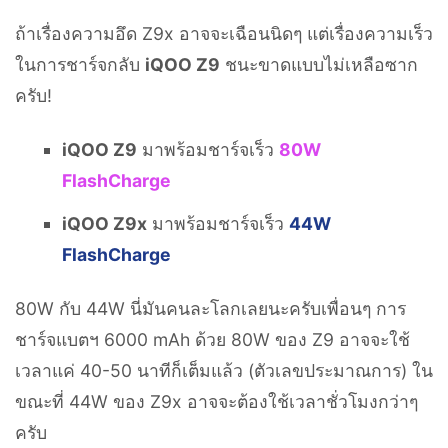
ถ้าเรื่องความอึด Z9x อาจจะเฉือนนิดๆ แต่เรื่องความเร็ว
ในการชาร์จกลับ
iQOO Z9
ชนะขาดแบบไม่เหลือซาก
ครับ!
iQOO Z9
มาพร้อมชาร์จเร็ว
80W
FlashCharge
iQOO Z9x
มาพร้อมชาร์จเร็ว
44W
FlashCharge
80W กับ 44W นี่มันคนละโลกเลยนะครับเพื่อนๆ การ
ชาร์จแบตฯ 6000 mAh ด้วย 80W ของ Z9 อาจจะใช้
เวลาแค่ 40-50 นาทีก็เต็มแล้ว (ตัวเลขประมาณการ) ใน
ขณะที่ 44W ของ Z9x อาจจะต้องใช้เวลาชั่วโมงกว่าๆ
ครับ