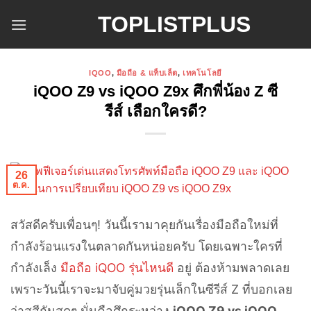
ข้าม
TOPLISTPLUS
ไป
ยัง
เนื้อหา
IQOO
,
มือถือ & แท็บเล็ต
,
เทคโนโลยี
iQOO Z9 vs iQOO Z9x ศึกพี่น้อง Z ซี
รีส์ เลือกใครดี?
26
ต.ค.
สวัสดีครับเพื่อนๆ! วันนี้เรามาคุยกันเรื่องมือถือใหม่ที่
กำลังร้อนแรงในตลาดกันหน่อยครับ โดยเฉพาะใครที่
กำลังเล็ง
มือถือ iQOO รุ่นไหนดี
อยู่ ต้องห้ามพลาดเลย
เพราะวันนี้เราจะมาจับคู่มวยรุ่นเล็กในซีรีส์ Z ที่บอกเลย
ว่าสูสีกันสุดๆ นั่นคือศึกระหว่าง
iQOO Z9 vs iQOO