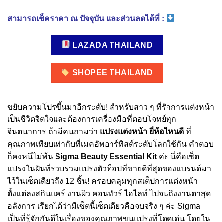
สามารถเช็คราคา ณ ปัจจุบัน และส่วนลดได้ที่ :
LAZADA THAILAND
SHOPEE THAILAND
ขยับความโปรขึ้นมาอีกระดับ! สำหรับสาว ๆ ที่รักการแต่งหน้า
เป็นชีวิตจิตใจและต้องการเครื่องมือที่ตอบโจทย์ทุก
จินตนาการ ถ้ามีคนถามว่า
แปรงแต่งหน้า ยี่ห้อไหนดี
ที่
คุณภาพเทียบเท่ากับที่เมคอัพอาร์ทิสต์ระดับโลกใช้กัน คำตอบ
ก็คงหนีไม่พ้น
Sigma Beauty Essential Kit
ค่ะ นี่คือเซ็ต
แปรงในฝันที่รวบรวมแปรงตัวท็อปที่ขายดีที่สุดของแบรนด์มา
ไว้ในเซ็ตเดียวถึง 12 ชิ้น! ครอบคลุมทุกสเต็ปการแต่งหน้า
ตั้งแต่ลงสกินแคร์ งานผิว คอนทัวร์ ไฮไลท์ ไปจนถึงงานตาสุด
อลังการ เรียกได้ว่ามีเซ็ตนี้เซ็ตเดียวคือจบจริง ๆ ค่ะ Sigma
เป็นที่รู้จักกันดีในเรื่องของคุณภาพขนแปรงที่โดดเด่น โดยใน