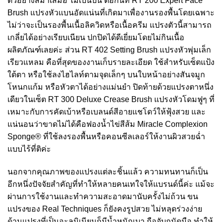
ตัวอย่างสม่ำเสมอ ไม่เป็นปื้น ต่อกันที่ RT 200 Expert Face
Brush แปรงหัวแบนอัดแน่นที่เกิดมาเพื่องานรองพื้นโดยเฉพาะ
ไม่ว่าจะเป็นรองพื้นเนื้อลิควิดหรือเนื้อครีม แปรงตัวนี้สามารถ
เกลี่ยได้อย่างเรียบเนียน ปกปิดได้ดีเยี่ยมโดยไม่กินเนื้อ
ผลิตภัณฑ์เลยค่ะ ส่วน RT 402 Setting Brush แปรงหัวพุ่มเล็ก
เรียวแหลม คือที่สุดของงานเก็บรายละเอียด ใช้สำหรับเซ็ตแป้ง
ใต้ตา หรือใช้ลงไฮไลท์ตามจุดเล็กๆ บนใบหน้าอย่างสันจมูก
โหนกแก้ม หรือหัวตาได้อย่างแม่นยำ ปิดท้ายด้วยแปรงตาหนึ่ง
เดียวในเซ็ต RT 300 Deluxe Crease Brush แปรงหัวโดมฟูๆ ที่
เหมาะกับการคัดเบ้าหรือเบลนด์สีอายแชโดว์ให้ฟุ้งสวย และ
แน่นอนว่าขาดไม่ได้คือฟองน้ำไข่สีส้ม Miracle Complexion
Sponge® ที่ใช้ลงรองพื้นหรือคอนซีลเลอร์ให้งานผิวสวยฉ่ำ
แบบไร้ที่ติค่ะ
นอกจากคุณภาพของแปรงแต่ละชิ้นแล้ว ความทนทานก็เป็น
อีกหนึ่งปัจจัยสำคัญที่ทำให้หลายคนเทใจให้แบรนด์นี้ค่ะ แม้จะ
ผ่านการใช้งานและทำความสะอาดมานับครั้งไม่ถ้วน ขน
แปรงของ Real Techniques ก็ยังคงรูปสวย ไม่หลุดร่วงง่าย
ด้ามแปรงที่เป็นอะลูมิเนียมก็มีน้ำหนักเบา ถือจับถนัดมือ ทำให้