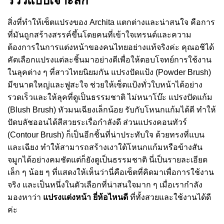
รีวิวแบบเจาะลึก
สิ่งที่ทำให้เซ็ตแปรงของ Archita แตกต่างและน่าสนใจ คือการ
ที่มันถูกสร้างสรรค์ขึ้นโดยคนที่เข้าใจเทรนด์และความ
ต้องการในการแต่งหน้าของคนไทยอย่างแท้จริงค่ะ คุณอชิได้
คัดเลือกแปรงแต่ละชิ้นมาอย่างดีเพื่อให้ตอบโจทย์การใช้งาน
ในลุคต่าง ๆ ที่สาวไทยนิยมกัน แปรงปัดแป้ง (Powder Brush)
มีขนาดใหญ่และฟูสะใจ ช่วยให้เซ็ตแป้งทั่วใบหน้าได้อย่าง
รวดเร็วและให้ลุคที่ดูเป็นธรรมชาติ ไม่หนาโบ๊ะ แปรงปัดแก้ม
(Blush Brush) หัวมนเฉียงเล็กน้อย รับกับโหนกแก้มได้ดี ทำให้
ปัดบลัชออนได้สีสวยระเรื่อกำลังดี ส่วนแปรงคอนทัวร์
(Contour Brush) ก็เป็นอีกชิ้นที่น่าประทับใจ ด้วยทรงที่แบน
และเฉียง ทำให้สามารถสร้างเงาใต้โหนกแก้มหรือข้างสัน
จมูกได้อย่างคมชัดแต่ก็ยังดูเป็นธรรมชาติ นี่เป็นรายละเอียด
เล็ก ๆ น้อย ๆ ที่แสดงให้เห็นว่านี่คือเซ็ตที่คิดมาเพื่อการใช้งาน
จริง และเป็นหนึ่งในตัวเลือกที่น่าสนใจมาก ๆ เมื่อเรากำลัง
มองหาว่า
แปรงแต่งหน้า ยี่ห้อไหนดี
ที่ทั้งสวยและใช้งานได้ดี
ค่ะ