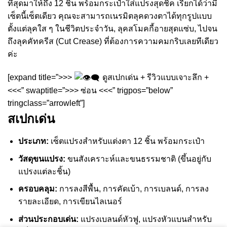
ที่สุดมาให้ถึง 12 ชิ้น พร้อมกระเป๋าใส่แปรงสุดชิค เรียกได้ว่ามี
เซ็ตนี้เซ็ตเดียว คุณจะสามารถเนรมิตลุคดวงตาได้ทุกรูปแบบ
ตั้งแต่ลุคใส ๆ ในชีวิตประจำวัน, ลุคสโมคกี้อายสุดแซ่บ, ไปจน
ถึงลุคคัทครีส (Cut Crease) ที่ต้องการความคมกริบเลยทีเดียว
ค่ะ
[expand title=”>>>
ดูสเปกเด่น + รีวิวแบบเจาะลึก +
<<<” swaptitle=”>>> ซ่อน <<<” trigpos=”below”
tringclass=”arrowleft”]
สเปกเด่น
ประเภท:
เซ็ตแปรงสำหรับแต่งตา 12 ชิ้น พร้อมกระเป๋า
วัสดุขนแปรง:
ขนสังเคราะห์และขนธรรมชาติ (ขึ้นอยู่กับ
แปรงแต่ละชิ้น)
ครอบคลุม:
การลงสีพื้น, การคัดเบ้า, การเบลนด์, การลง
รายละเอียด, การเขียนไลเนอร์
ส่วนประกอบเด่น:
แปรงเบลนด์หัวฟู, แปรงหัวแบนสำหรับ