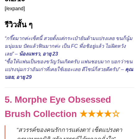
[/expand]
รีวิวสั้น ๆ
“กรี๊ดมากค่ะเซ็ตนี้ สวยตั้งแต่กระเป๋ายันด้ามแปรงเลย ขนก็นู้ม
มนุ่มมม ปัดแล้วฟินมากค่ะ เป็น FC พี่อชิอยู่แล้ว ไม่ผิดหวัง
เลย” –
น้องแพรว, อายุ 23
“ซื้อให้แฟนเป็นของขวัญวันเกิดครับ แฟนชอบมาก บอกว่าขน
แปรงนุ่มกว่าอันเก่าที่เคยใช้เยอะเลย ดีไซน์ก็สวยดีครับ” –
คุณ
บอย, อายุ 29
5. Morphe Eye Obsessed
Brush Collection
★★★★☆
“สวรรค์ของคนรักการแต่งตา! เซ็ตแปรงตา