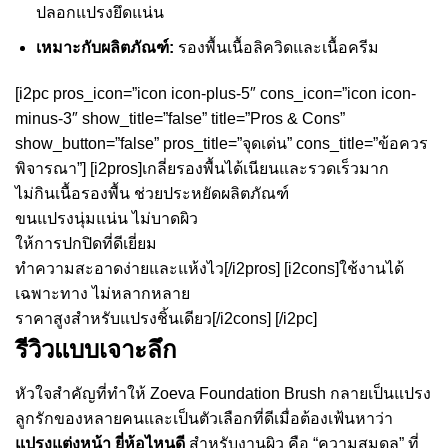
ปลอกแปรงยึดแน่น
เหมาะกับผลิตภัณฑ์:
รองพื้นเนื้อลิควิดและเนื้อครีม
[i2pc pros_icon=”icon icon-plus-5″ cons_icon=”icon icon-
minus-3″ show_title=”false” title=”Pros & Cons”
show_button=”false” pros_title=”จุดเด่น” cons_title=”ข้อควร
พิจารณา”] [i2pros]เกลี่ยรองพื้นได้เนียนและรวดเร็วมาก
ไม่กินเนื้อรองพื้น ช่วยประหยัดผลิตภัณฑ์
ขนแปรงนุ่มแน่น ไม่บาดผิว
ให้การปกปิดที่ดีเยี่ยม
ทำความสะอาดง่ายและแห้งไว[/i2pros] [i2cons]ใช้งานได้
เฉพาะทาง ไม่หลากหลาย
ราคาสูงสำหรับแปรงชิ้นเดียว[/i2cons] [/i2pc]
รีวิวแบบเจาะลึก
หัวใจสำคัญที่ทำให้ Zoeva Foundation Brush กลายเป็นแปรง
ลูกรักของหลายคนและเป็นตัวเลือกที่ดีเมื่อต้องเฟ้นหาว่า
แปรงแต่งหน้า ยี่ห้อไหนดี
สำหรับงานผิว คือ “ความสมดุล” ที่