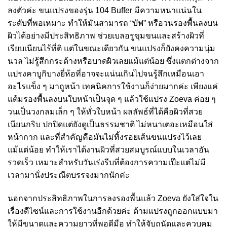
ลงตัวค่ะ ขนแปรงของรุ่น 104 Buffer มีความหนาแน่นใน
ระดับที่พอเหมาะ ทำให้มันสามารถ “บัฟ” หรือวนรองพื้นลงบน
ผิวได้อย่างมีประสิทธิภาพ ช่วยเบลอรูขุมขนและสร้างผิวที่
เรียบเนียนไร้ที่ติ แต่ในขณะเดียวกัน ขนแปรงก็ยังคงความนุ่ม
นวล ไม่รู้สึกกระด้างหรือบาดผิวเลยแม้แต่น้อย ซึ่งแตกต่างจาก
แปรงคาบูกิบางยี่ห้อที่อาจจะแน่นเกินไปจนรู้สึกเหมือนเอา
อะไรแข็ง ๆ มาถูหน้า เทคนิคการใช้งานก็ง่ายมากค่ะ เพียงแค่
แต้มรองพื้นลงบนใบหน้าเป็นจุด ๆ แล้วใช้แปรง Zoeva ค่อย ๆ
วนเป็นวงกลมเล็ก ๆ ให้ทั่วใบหน้า ผลลัพธ์ที่ได้คือผิวที่สวย
เนียนกริบ ปกปิดแต่ยังดูเป็นธรรมชาติ ไม่หนาเตอะเหมือนใส่
หน้ากาก และที่สำคัญคือมันไม่ทิ้งรอยเส้นขนแปรงไว้เลย
แม้แต่น้อย ทำให้เราได้งานผิวที่สวยสมบูรณ์แบบในเวลาอัน
รวดเร็ว เหมาะสำหรับวันเร่งรีบที่ต้องการความเป๊ะแต่ไม่มี
เวลามานั่งประณีตบรรจงมากนักค่ะ
นอกจากประสิทธิภาพในการลงรองพื้นแล้ว Zoeva ยังใส่ใจใน
เรื่องดีไซน์และการใช้งานอีกด้วยค่ะ ด้ามแปรงถูกออกแบบมา
ให้มีขนาดและความยาวที่พอดีมือ ทำให้จับถนัดและควบคุม