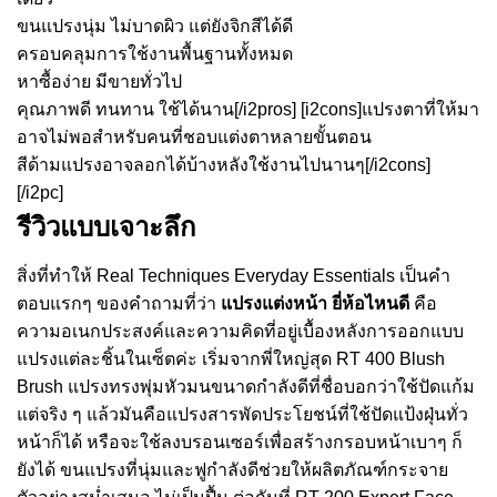
ขนแปรงนุ่ม ไม่บาดผิว แต่ยังจิกสีได้ดี
ครอบคลุมการใช้งานพื้นฐานทั้งหมด
หาซื้อง่าย มีขายทั่วไป
คุณภาพดี ทนทาน ใช้ได้นาน[/i2pros] [i2cons]แปรงตาที่ให้มา
อาจไม่พอสำหรับคนที่ชอบแต่งตาหลายขั้นตอน
สีด้ามแปรงอาจลอกได้บ้างหลังใช้งานไปนานๆ[/i2cons]
[/i2pc]
รีวิวแบบเจาะลึก
สิ่งที่ทำให้ Real Techniques Everyday Essentials เป็นคำ
ตอบแรกๆ ของคำถามที่ว่า
แปรงแต่งหน้า ยี่ห้อไหนดี
คือ
ความอเนกประสงค์และความคิดที่อยู่เบื้องหลังการออกแบบ
แปรงแต่ละชิ้นในเซ็ตค่ะ เริ่มจากพี่ใหญ่สุด RT 400 Blush
Brush แปรงทรงพุ่มหัวมนขนาดกำลังดีที่ชื่อบอกว่าใช้ปัดแก้ม
แต่จริง ๆ แล้วมันคือแปรงสารพัดประโยชน์ที่ใช้ปัดแป้งฝุ่นทั่ว
หน้าก็ได้ หรือจะใช้ลงบรอนเซอร์เพื่อสร้างกรอบหน้าเบาๆ ก็
ยังได้ ขนแปรงที่นุ่มและฟูกำลังดีช่วยให้ผลิตภัณฑ์กระจาย