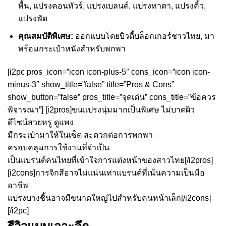
พื้น, แปรงคอนทัวร์, แปรงเบลนด์, แปรงทาตา, แปรงคิ้ว,
แปรงพัด
คุณสมบัติพิเศษ:
ออกแบบโดยบิวตี้บล็อกเกอร์ชาวไทย, มา
พร้อมกระเป๋าหนังสำหรับพกพา
[i2pc pros_icon=”icon icon-plus-5″ cons_icon=”icon icon-
minus-3″ show_title=”false” title=”Pros & Cons”
show_button=”false” pros_title=”จุดเด่น” cons_title=”ข้อควร
พิจารณา”] [i2pros]ขนแปรงนุ่มมากเป็นพิเศษ ไม่บาดผิว
ดีไซน์สวยหรู ดูแพง
มีกระเป๋ามาให้ในเซ็ต สะดวกต่อการพกพา
ครอบคลุมการใช้งานที่จำเป็น
เป็นแบรนด์คนไทยที่เข้าใจการแต่งหน้าของสาวไทย[/i2pros]
[i2cons]การจิกสีอาจไม่แน่นเท่าแบรนด์ที่เน้นความเป็นมือ
อาชีพ
แปรงบางชิ้นอาจมีขนาดใหญ่ไปสำหรับคนหน้าเล็ก[/i2cons]
[/i2pc]