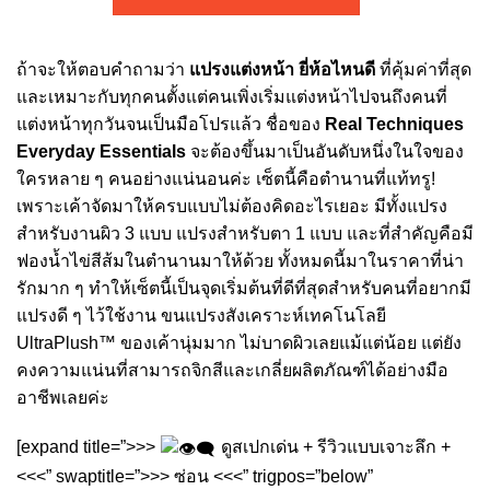
ถ้าจะให้ตอบคำถามว่า
แปรงแต่งหน้า ยี่ห้อไหนดี
ที่คุ้มค่าที่สุด
และเหมาะกับทุกคนตั้งแต่คนเพิ่งเริ่มแต่งหน้าไปจนถึงคนที่
แต่งหน้าทุกวันจนเป็นมือโปรแล้ว ชื่อของ
Real Techniques
Everyday Essentials
จะต้องขึ้นมาเป็นอันดับหนึ่งในใจของ
ใครหลาย ๆ คนอย่างแน่นอนค่ะ เซ็ตนี้คือตำนานที่แท้ทรู!
เพราะเค้าจัดมาให้ครบแบบไม่ต้องคิดอะไรเยอะ มีทั้งแปรง
สำหรับงานผิว 3 แบบ แปรงสำหรับตา 1 แบบ และที่สำคัญคือมี
ฟองน้ำไข่สีส้มในตำนานมาให้ด้วย ทั้งหมดนี้มาในราคาที่น่า
รักมาก ๆ ทำให้เซ็ตนี้เป็นจุดเริ่มต้นที่ดีที่สุดสำหรับคนที่อยากมี
แปรงดี ๆ ไว้ใช้งาน ขนแปรงสังเคราะห์เทคโนโลยี
UltraPlush™ ของเค้านุ่มมาก ไม่บาดผิวเลยแม้แต่น้อย แต่ยัง
คงความแน่นที่สามารถจิกสีและเกลี่ยผลิตภัณฑ์ได้อย่างมือ
อาชีพเลยค่ะ
[expand title=”>>>
ดูสเปกเด่น + รีวิวแบบเจาะลึก +
<<<” swaptitle=”>>> ซ่อน <<<” trigpos=”below”