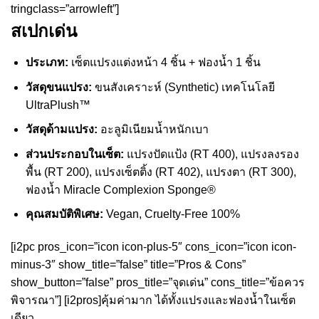
tringclass=”arrowleft”]
สเปกเด่น
ประเภท:
เซ็ตแปรงแต่งหน้า 4 ชิ้น + ฟองน้ำ 1 ชิ้น
วัสดุขนแปรง:
ขนสังเคราะห์ (Synthetic) เทคโนโลยี
UltraPlush™
วัสดุด้ามแปรง:
อะลูมิเนียมน้ำหนักเบา
ส่วนประกอบในเซ็ต:
แปรงปัดแป้ง (RT 400), แปรงลงรอง
พื้น (RT 200), แปรงเซ็ตติ้ง (RT 402), แปรงตา (RT 300),
ฟองน้ำ Miracle Complexion Sponge®
คุณสมบัติพิเศษ:
Vegan, Cruelty-Free 100%
[i2pc pros_icon=”icon icon-plus-5″ cons_icon=”icon icon-
minus-3″ show_title=”false” title=”Pros & Cons”
show_button=”false” pros_title=”จุดเด่น” cons_title=”ข้อควร
พิจารณา”] [i2pros]คุ้มค่ามาก ได้ทั้งแปรงและฟองน้ำในเซ็ต
เดียว