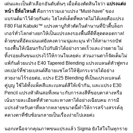
เด่นและเป็นตัวเลือกอันดับต้นๆ เมื่อต้องตัดสินใจว่า
แปรงแต่ง
หน้า ยี่ห้อไหนดี
คือการรวมเอาแปรง “Must-have” ของ
แบรนด์มาไว้ด้วยกันค่ะ ไฮไลท์เด็ดที่พลาดไม่ได้เลยคือแปรง
F80 Flat Kabuki™ แปรงคาบูกิหัวตัดในตำนานที่บิวตี้บล็อก
เกอร์ทั่วโลกต่างยกให้เป็นแปรงลงรองพื้นที่ดีที่สุดตลอดกาล!
ด้วยขนที่อัดแน่นแต่ยังคงความนุ่มละมุน ทำให้สามารถบัฟ
รองพื้นให้เนียนกริบไปกับผิวได้อย่างรวดเร็วและง่ายดาย ไม่
ทิ้งรอยเส้นขนแปรงไว้ให้กวนใจเลยค่ะ ส่วนงานตาก็จัดเต็มไม่
แพ้กันด้วยแปรง E40 Tapered Blending แปรงเบลนด์หัวฟูทรง
เทเปอร์ที่ช่วยเบลนด์สีอายแชโดว์ให้ฟุ้งกระจายได้อย่าง
สวยงามไร้รอยต่อ, แปรง E25 Blending ที่เป็นแปรงเบลนด์
คู่บุญ ใช้ได้ทั้งแพ็คสีและเบลนด์สีให้เข้ากัน, และแปรง E30
Pencil แปรงหัวดินสอที่เหมาะกับการลงสีที่ขอบตาล่างหรือ
เน้นรายละเอียดที่หัวตาและหางตาได้อย่างเฉียบคม การมี
แปรงสำหรับตาที่หลากหลายขนาดนี้ทำให้การสร้างสรรค์ลุ
คดวงตาที่ซับซ้อนกลายเป็นเรื่องง่ายไปเลยค่ะ
นอกเหนือจากคุณภาพขนแปรงแล้ว Sigma ยังใส่ใจในทุกราย