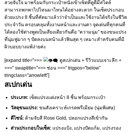
สวยจับใจ มาพร้อมกับกระเป๋าหนังเข้าเซ็ตที่ดูดีมีสไตล์
สามารถพกพาไปไหนมาไหนได้อย่างสะดวก ในเซ็ตประกอบ
ด้วยแปรง 8 ชิ้นที่คัดมาแล้วว่าจำเป็นและใช้งานได้จริงในชีวิต
ประจำวัน ครอบคลุมทั้งงานหน้าและงานตา จุดเด่นที่ทุกคนที่
ได้ลองใช้ต่างพูดเป็นเสียงเดียวกันคือ “ความนุ่ม” ของขนแปรง
ที่นุ่มฟูมาก ๆ ปัดลงบนหน้าแล้วฟินสุด ๆ เหมาะสำหรับคนที่มี
ผิวบอบบางแพ้ง่ายค่ะ
[expand title=”>>>
ดูสเปกเด่น + รีวิวแบบเจาะลึก +
<<<” swaptitle=”>>> ซ่อน <<<” trigpos=”below”
tringclass=”arrowleft”]
สเปกเด่น
ประเภท:
เซ็ตแปรงแต่งหน้า 8 ชิ้น พร้อมกระเป๋า
วัสดุขนแปรง:
ขนสังเคราะห์เกรดพรีเมียม (นุ่มพิเศษ)
ดีไซน์:
ด้ามจับสี Rose Gold, ปลอกแปรงสีเข้ากัน
ส่วนประกอบในเซ็ต:
แปรงแป้ง, แปรงปัดแก้ม, แปรงรอง