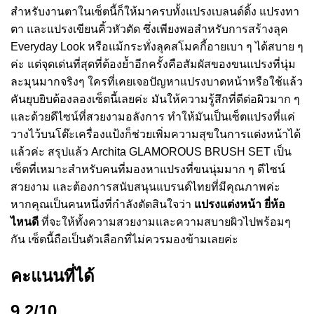
สำหรับงานตาในเซ็ตนี้ก็ให้มาครบทั้งแปรงเบลนด์ดิ้ง แปรงทา
ตา และแปรงเขียนคิ้วหัวตัด ซึ่งเพียงพอสำหรับการสร้างลุค
Everyday Look หรือแม้กระทั่งลุคสโมคกี้อายเบา ๆ ได้สบาย ๆ
ค่ะ แต่จุดเด่นที่สุดที่ต้องย้ำอีกครั้งคือสัมผัสของขนแปรงที่นุ่ม
ละมุนมากจริงๆ ใครที่เคยเจอปัญหาแปรงบาดหน้าหรือใช้แล้ว
คันยุบยิบต้องลองเซ็ตนี้เลยค่ะ มันให้ความรู้สึกที่ดีต่อผิวมาก ๆ
และด้วยดีไซน์ที่สวยงามอลังการ ทำให้มันเป็นเซ็ตแปรงที่แค่
วางไว้บนโต๊ะเครื่องแป้งก็ช่วยเพิ่มความสุขในการแต่งหน้าได้
แล้วค่ะ สรุปแล้ว Archita GLAMOROUS BRUSH SET เป็น
เซ็ตที่เหมาะสำหรับคนที่มองหาแปรงที่ขนนุ่มมาก ๆ ดีไซน์
สวยงาม และต้องการสนับสนุนแบรนด์ไทยที่มีคุณภาพค่ะ
หากคุณเป็นคนหนึ่งที่กำลังตัดสินใจว่า
แปรงแต่งหน้า ยี่ห้อ
ไหนดี
ที่จะให้ทั้งความสวยงามและความสบายผิวไปพร้อมๆ
กัน เซ็ตนี้ถือเป็นตัวเลือกที่ไม่ควรมองข้ามเลยค่ะ
คะแนนที่ได้
9.2/10