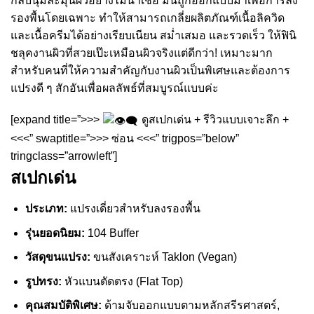
กลับนุ่มละมุนผิวอย่างไม่น่าเชื่อ มันถูกออกแบบมาเพื่อการลง
รองพื้นโดยเฉพาะ ทำให้สามารถเกลี่ยผลิตภัณฑ์เนื้อลิควิด
และเนื้อครีมได้อย่างเรียบเนียน สม่ำเสมอ และรวดเร็ว ให้ฟินิ
ชลุคงานผิวที่สวยเป๊ะเหมือนผิวจริงแต่ดีกว่า! เหมาะมาก
สำหรับคนที่ให้ความสำคัญกับงานผิวเป็นพิเศษและต้องการ
แปรงดี ๆ สักอันเพื่อผลลัพธ์ที่สมบูรณ์แบบค่ะ
[expand title=”>>>
ดูสเปกเด่น + รีวิวแบบเจาะลึก +
<<<” swaptitle=”>>> ซ่อน <<<” trigpos=”below”
tringclass=”arrowleft”]
สเปกเด่น
ประเภท:
แปรงเดี่ยวสำหรับลงรองพื้น
รุ่นยอดนิยม:
104 Buffer
วัสดุขนแปรง:
ขนสังเคราะห์ Taklon (Vegan)
รูปทรง:
หัวแบนตัดตรง (Flat Top)
คุณสมบัติพิเศษ:
ด้ามจับออกแบบตามหลักสรีรศาสตร์,