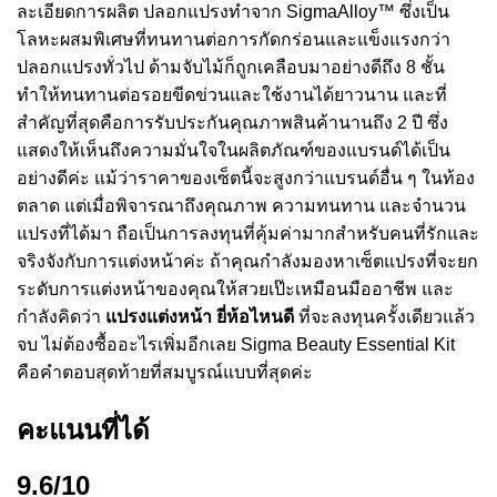
ละเอียดการผลิต ปลอกแปรงทำจาก SigmaAlloy™ ซึ่งเป็น
โลหะผสมพิเศษที่ทนทานต่อการกัดกร่อนและแข็งแรงกว่า
ปลอกแปรงทั่วไป ด้ามจับไม้ก็ถูกเคลือบมาอย่างดีถึง 8 ชั้น
ทำให้ทนทานต่อรอยขีดข่วนและใช้งานได้ยาวนาน และที่
สำคัญที่สุดคือการรับประกันคุณภาพสินค้านานถึง 2 ปี ซึ่ง
แสดงให้เห็นถึงความมั่นใจในผลิตภัณฑ์ของแบรนด์ได้เป็น
อย่างดีค่ะ แม้ว่าราคาของเซ็ตนี้จะสูงกว่าแบรนด์อื่น ๆ ในท้อง
ตลาด แต่เมื่อพิจารณาถึงคุณภาพ ความทนทาน และจำนวน
แปรงที่ได้มา ถือเป็นการลงทุนที่คุ้มค่ามากสำหรับคนที่รักและ
จริงจังกับการแต่งหน้าค่ะ ถ้าคุณกำลังมองหาเซ็ตแปรงที่จะยก
ระดับการแต่งหน้าของคุณให้สวยเป๊ะเหมือนมืออาชีพ และ
กำลังคิดว่า
แปรงแต่งหน้า ยี่ห้อไหนดี
ที่จะลงทุนครั้งเดียวแล้ว
จบ ไม่ต้องซื้ออะไรเพิ่มอีกเลย Sigma Beauty Essential Kit
คือคำตอบสุดท้ายที่สมบูรณ์แบบที่สุดค่ะ
คะแนนที่ได้
9.6/10