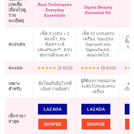
(กดเพื่อ
Real Techniques
Sigma Beauty
เลื่อนไปดู
Everyday
F
Essential Kit
ราย
Essentials
ละเอียด)
เซ็ต 4 แปรง + 1
เซ็ต 12 แปรงครบ
แปร
ฟองน้ำ, ขน
เครื่อง, ขนแปรง
พื้น
สเปกเด่น
สังเคราะห์
Sigmax® และ
Takl
UltraPlush™, ครบ
SigmaTech®,
เ
ทุกงานผิวและตา
คุณภาพโปร
คะแนน
★★★★★
(9.8/10)
★★★★★
(9.6/10)
★★
ผู้ที่ต้องการคุณภาพ
เหมาะ
มือใหม่ถึงมือโปรที่
คนท
ระดับโปรและครบ
สำหรับ
เน้นความคุ้มค่า
เนียน
เครื่อง
LAZADA
LAZADA
L
เช็กราคา
ล่าสุด
SHOPEE
SHOPEE
S