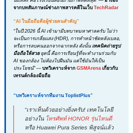
นี่แหละ คือโรงเรียนสอนถ่ายภาพที่ดีที่สุด”
—
อ้างอิง
จากบทสัมภาษณ์ช่างภาพสารคดีในเว็บ
TechRadar
“AI ในมือถือคือผู้ช่วยคนสำคัญ”
“ในปี 2026 นี้ AI เข้ามามีบทบาทมหาศาลครับ ไม่ว่า
จะเป็นการเกลี่ยแสง (HDR), การทำหน้าชัดหลังเบลอ,
หรือการลบคนออกจากฉากหลัง ดังนั้น
เทคนิคถ่ายรูป
มือถือให้สวย
ยุคนี้ คือการเรียนรู้ที่จะทำงานร่วมกับ
AI ของกล้อง ไม่ต้องไปฝืนมัน แต่ใช้มันให้เป็น
ประโยชน์”
—
บทวิเคราะห์จาก
GSMArena
เกี่ยวกับ
เทรนด์กล้องมือถือ
“บทวิเคราะห์จากทีมงาน ToplistPlus”
“เราเห็นด้วยอย่างยิ่งครับ! เทคโนโลยี
อย่างใน
โทรศัพท์ HONOR รุ่นไหนดี
หรือ Huawei Pura Series พิสูจน์แล้ว