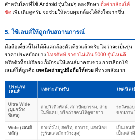
สำหรับใครที่ใช้ Android รุ่นใหม่ๆ ลองศึกษา
ตั้งค่ากล้องให้
ชัด
เพิ่มเติมดูครับ จะช่วยให้ควบคุมกล้องได้ดั่งใจมากขึ้น
5. ใช้เลนส์ให้ถูกกับสถานการณ์
มือถือเดี๋ยวนี้ไม่ได้มีแค่กล้องตัวเดียวแล้วครับ ไม่ว่าจะเป็นรุ่น
ราคาประหยัดอย่าง
โทรศัพท์ ราคาไม่เกิน 5000 รุ่นไหนดี
หรือตัวท็อปเรือธง ก็มักจะให้เลนส์มาครบช่วง การเลือกใช้
เลนส์ให้ถูกคือ
เทคนิคถ่ายรูปมือถือให้สวย
ที่ทรงพลังมาก
ประเภท
เหมาะสำหรับ
เทคนิคเพิ่ม
เลนส์
Ultra Wide
ถ่ายวิวทิวทัศน์, สถาปัตยกรรม, ถ่าย
ระวังขอบภาพ
(มุมกว้าง
ในที่แคบ, หรือถ่ายคนให้ดูขายาว
ขอบภาพ ไม่ง
พิเศษ)
Wide (เลนส์
ถ่ายทั่วไป, สตรีท, อาหาร, แสงน้อย
เป็นเลนส์ที่ค
หลัก)
(รูรับแสงมักกว้างสุด)
เป็นหลักดีที่