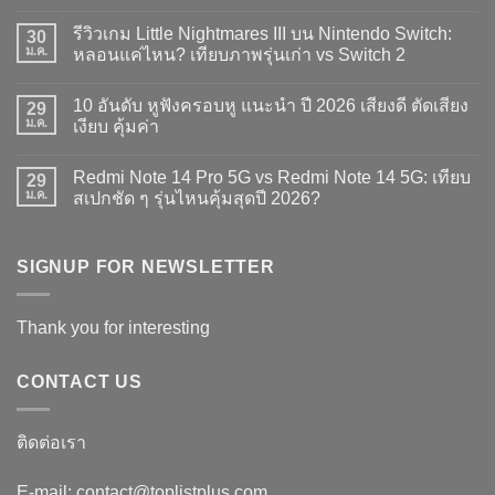
ไม่มี
ความ
รีวิวเกม Little Nightmares III บน Nintendo Switch:
30
เห็น
บน
ม.ค.
หลอนแค่ไหน? เทียบภาพรุ่นเก่า vs Switch 2
10
อันดับ
ไม่มี
จอย
ความ
10 อันดับ หูฟังครอบหู แนะนำ ปี 2026 เสียงดี ตัดเสียง
เสริม
29
เห็น
สำหรับ
บน
ม.ค.
เงียบ คุ้มค่า
เล่น
รีวิว
Handheld
เกม
ไม่มี
รุ่น
Little
ความ
Redmi Note 14 Pro 5G vs Redmi Note 14 5G: เทียบ
ไหน
Nightmares
29
เห็น
ดี
III
บน
ม.ค.
สเปกชัด ๆ รุ่นไหนคุ้มสุดปี 2026?
2026
บน
10
เล่น
Nintendo
อันดับ
ไม่มี
เกม
Switch:
หู
ความ
มันส์
หลอน
ฟัง
เห็น
แค่
ครอบ
บน
SIGNUP FOR NEWSLETTER
ไหน?
หู
Redmi
เทียบ
แนะนำ
Note
ภาพ
ปี
14
รุ่น
2026
Pro
Thank you for interesting
เก่า
เสียง
5G
vs
ดี
vs
Switch
ตัด
Redmi
2
เสียง
Note
CONTACT US
เงียบ
14
คุ้ม
5G:
ค่า
เทียบ
สเปก
ติดต่อเรา
ชัด
ๆ
รุ่น
E-mail: contact@toplistplus.com
ไหน