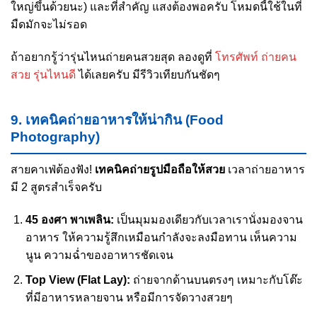
ใหญ่ขึ้นด้วยนะ) และที่สำคัญ แสงต้องพอครับ โหมดนี้ใช้ในที่
มืดมักจะไม่รอด
ถ้าอยากรู้ว่ารุ่นไหนถ่ายคนสวยสุด ลองดูที่
โทรศัพท์ ถ่ายคน
สวย รุ่นไหนดี
ได้เลยครับ มีรีวิวเทียบกันชัดๆ
9. เทคนิคถ่ายอาหารให้น่ากิน (Food
Photography)
สายคาเฟ่ต้องฟัง!
เทคนิคถ่ายรูปมือถือให้สวย
เวลาถ่ายอาหาร
มี 2 สูตรสำเร็จครับ
45 องศา พาเพลิน:
เป็นมุมมองเดียวกับเวลาเรานั่งมองจาน
อาหาร ให้ความรู้สึกเหมือนกำลังจะลงมือทาน เห็นความ
นูน ความฉ่ำของอาหารชัดเจน
Top View (Flat Lay):
ถ่ายจากด้านบนตรงๆ เหมาะกับโต๊ะ
ที่มีอาหารหลายจาน หรือมีการจัดวางสวยๆ