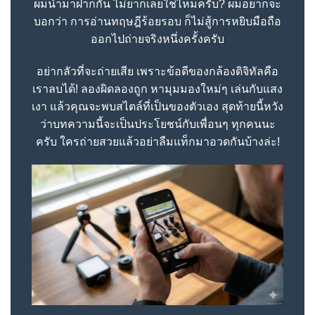
ผมนำมาฝากกัน ไม่ยากเลยใช่ไหมครับ? ผมอยากจะ
บอกว่า การอ่านทฤษฎีร้อยรอบ ก็ไม่สู้การหยิบมือถือ
ออกไปถ่ายจริงหนึ่งครั้งครับ
อย่ากลัวที่จะถ่ายเสีย เพราะข้อดีของกล้องดิจิทัลคือ
เราลบได้! ลองผิดลองถูก หามุมมองใหม่ๆ เล่นกับแสง
เงา แล้วคุณจะพบสไตล์ที่เป็นของตัวเอง สุดท้ายนี้หวัง
ว่าบทความนี้จะเป็นประโยชน์กับเพื่อนๆ ทุกคนนะ
ครับ ใครถ่ายสวยแล้วอย่าลืมแท็กมาอวดกันบ้างล่ะ!