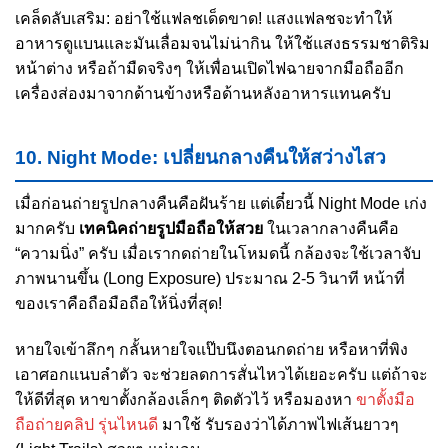
เคล็ดลับเสริม: อย่าใช้แฟลชเด็ดขาด! แสงแฟลชจะทำให้
อาหารดูแบนและมันเลื่อมจนไม่น่ากิน ให้ใช้แสงธรรมชาติริม
หน้าต่าง หรือถ้ามืดจริงๆ ให้เพื่อนเปิดไฟฉายจากมือถืออีก
เครื่องส่องมาจากด้านข้างหรือด้านหลังอาหารแทนครับ
10. Night Mode: เปลี่ยนกลางคืนให้สว่างไสว
เมื่อก่อนถ่ายรูปกลางคืนคือฝันร้าย แต่เดี๋ยวนี้ Night Mode เก่ง
มากครับ
เทคนิคถ่ายรูปมือถือให้สวย
ในเวลากลางคืนคือ
“ความนิ่ง” ครับ เมื่อเรากดถ่ายในโหมดนี้ กล้องจะใช้เวลาจับ
ภาพนานขึ้น (Long Exposure) ประมาณ 2-5 วินาที หน้าที่
ของเราคือถือมือถือให้นิ่งที่สุด!
หายใจเข้าลึกๆ กลั้นหายใจแป๊บนึงตอนกดถ่าย หรือหาที่พิง
เอาศอกแนบลำตัว จะช่วยลดการสั่นไหวได้เยอะครับ แต่ถ้าจะ
ให้ดีที่สุด หาขาตั้งกล้องเล็กๆ ติดตัวไว้ หรือมองหา
ขาตั้งมือ
ถือถ่ายคลิป รุ่นไหนดี
มาใช้ รับรองว่าได้ภาพไฟเส้นยาวๆ