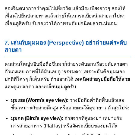
ลองจินตนาการว่าคุณไปเที่ยววัด แล้วมีระเบียงยาวๆ ลองให้
เพื่อนไปยืนปลายทางแล้วถ่ายให้แนวระเบียงนำสายตาไปหา
เพื่อนดูสิครับ รับรองว่าได้ภาพระดับปกนิตยสารแน่นอน
7. เล่นกับมุมมอง (Perspective) อย่าถ่ายแค่ระดับ
สายตา
คนส่วนใหญ่หยิบมือถือขึ้นมาก็ถ่ายระดับอกหรือระดับสายตา
ตัวเองเลย ภาพที่ได้มันเลยดู “ธรรมดา” เพราะมันคือมุมมอง
ปกติที่ใครๆ ก็เห็นครับ ถ้าอยากได้
เทคนิคถ่ายรูปมือถือให้สวย
และดูแปลกตา ลองเปลี่ยนมุมดูครับ
มุมเสย (Worm’s eye view):
วางมือถือต่ำติดพื้นแล้วเสย
ขึ้น เหมาะกับถ่ายตึกสูง หรือถ่ายคนให้ดูขายาว ตัวสูงโปร่ง
มุมกด (Bird’s eye view):
ถ่ายจากที่สูงลงมา เหมาะกับ
การถ่ายอาหาร (Flat lay) หรือจัดระเบียบของบนโต๊ะ