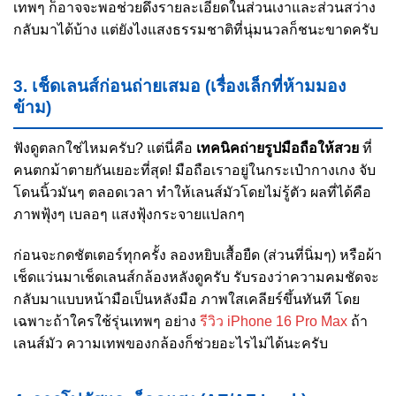
เทพๆ ก็อาจจะพอช่วยดึงรายละเอียดในส่วนเงาและส่วนสว่าง
กลับมาได้บ้าง แต่ยังไงแสงธรรมชาติที่นุ่มนวลก็ชนะขาดครับ
3. เช็ดเลนส์ก่อนถ่ายเสมอ (เรื่องเล็กที่ห้ามมอง
ข้าม)
ฟังดูตลกใช่ไหมครับ? แต่นี่คือ
เทคนิคถ่ายรูปมือถือให้สวย
ที่
คนตกม้าตายกันเยอะที่สุด! มือถือเราอยู่ในกระเป๋ากางเกง จับ
โดนนิ้วมันๆ ตลอดเวลา ทำให้เลนส์มัวโดยไม่รู้ตัว ผลที่ได้คือ
ภาพฟุ้งๆ เบลอๆ แสงฟุ้งกระจายแปลกๆ
ก่อนจะกดชัตเตอร์ทุกครั้ง ลองหยิบเสื้อยืด (ส่วนที่นิ่มๆ) หรือผ้า
เช็ดแว่นมาเช็ดเลนส์กล้องหลังดูครับ รับรองว่าความคมชัดจะ
กลับมาแบบหน้ามือเป็นหลังมือ ภาพใสเคลียร์ขึ้นทันที โดย
เฉพาะถ้าใครใช้รุ่นเทพๆ อย่าง
รีวิว iPhone 16 Pro Max
ถ้า
เลนส์มัว ความเทพของกล้องก็ช่วยอะไรไม่ได้นะครับ