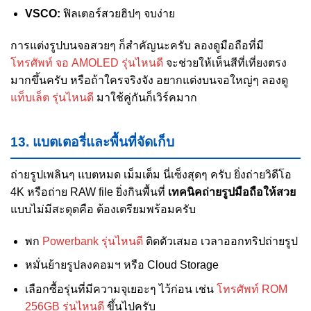
VSCO:
ฟิลเตอร์สวยฮิปๆ จบง่าย
การแต่งรูปบนจอสวยๆ ก็สำคัญนะครับ ลองดูมือถือที่มี
โทรศัพท์ จอ AMOLED รุ่นไหนดี
จะช่วยให้เห็นสีที่เที่ยงตรง
มากขึ้นครับ หรือถ้าใครจริงจัง อยากแต่งบนจอใหญ่ๆ ลองดู
แท็บเล็ต รุ่นไหนดี
มาใช้คู่กันก็เวิร์คมาก
13. แบตเตอรี่และพื้นที่จัดเก็บ
ถ่ายรูปเพลินๆ แบตหมด เม็มเต็ม นี่เซ็งสุดๆ ครับ ยิ่งถ่ายวิดีโอ
4K หรือถ่าย RAW file ยิ่งกินพื้นที่
เทคนิคถ่ายรูปมือถือให้สวย
แบบไม่มีสะดุดคือ ต้องเตรียมพร้อมครับ
พก
Powerbank รุ่นไหนดี
ติดตัวเสมอ เวลาออกทริปถ่ายรูป
หมั่นย้ายรูปลงคอมฯ หรือ Cloud Storage
เลือกซื้อรุ่นที่มีความจุเยอะๆ ไว้ก่อน เช่น
โทรศัพท์ ROM
256GB รุ่นไหนดี
ขึ้นไปครับ