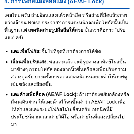
4. การโฟกัสและล็อคแสง (AE/AF Lock)
เคยไหมครับ ถ่ายย้อนแสงแล้วหน้ามืด หรือถ่ายที่มืดแล้วภาพ
สว่างจ้าจน Noise กระจาย? การแตะหน้าจอเพื่อโฟกัสนั้นเป็น
พื้นฐาน แต่
เทคนิคถ่ายรูปมือถือให้สวย
ขั้นกว่าคือการ “ปรับ
แสง” ครับ
แตะเพื่อโฟกัส:
จิ้มไปที่จุดที่เราต้องการให้ชัด
เลื่อนเพื่อปรับแสง:
พอแตะแล้ว จะมีรูปดวงอาทิตย์โผล่ขึ้น
มาข้างๆ กรอบโฟกัส ลองลากนิ้วขึ้นหรือลงเพื่อปรับความ
สว่างดูครับ บางครั้งการลดแสงลงนิดหน่อยจะทำให้ภาพดู
เข้มขลังและสีสดขึ้น
แตะค้างเพื่อล็อค (AE/AF Lock):
ถ้าเราต้องขยับกล้องหรือ
มีคนเดินผ่าน ให้แตะค้างไว้จนขึ้นคำว่า AE/AF Lock เพื่อ
ให้ค่าแสงและระยะโฟกัสไม่เปลี่ยนครับ เทคนิคนี้มี
ประโยชน์มากเวลาถ่ายวิดีโอ หรือถ่ายในที่แสงเปลี่ยนไป
มา