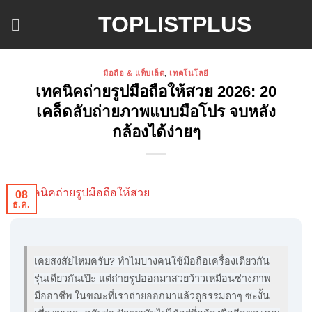
ข้าม
TOPLISTPLUS
ไป
ยัง
เนื้อหา
มือถือ & แท็บเล็ต
,
เทคโนโลยี
เทคนิคถ่ายรูปมือถือให้สวย 2026: 20
เคล็ดลับถ่ายภาพแบบมือโปร จบหลัง
กล้องได้ง่ายๆ
08
ธ.ค.
เคยสงสัยไหมครับ? ทำไมบางคนใช้มือถือเครื่องเดียวกัน
รุ่นเดียวกันเป๊ะ แต่ถ่ายรูปออกมาสวยว้าวเหมือนช่างภาพ
มืออาชีพ ในขณะที่เราถ่ายออกมาแล้วดูธรรมดาๆ ซะงั้น