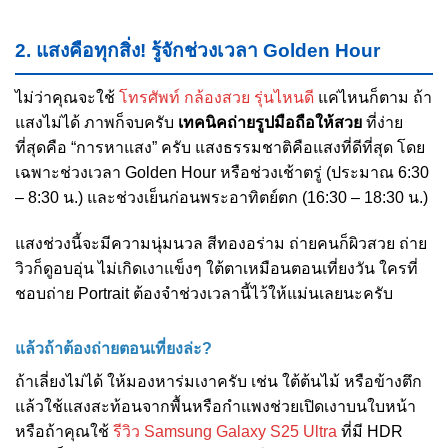
2. แสงคือทุกสิ่ง! รู้จักช่วงเวลา Golden Hour
ไม่ว่าคุณจะใช้
โทรศัพท์ กล้องสวย รุ่นไหนดี
แค่ไหนก็ตาม ถ้า
แสงไม่ได้ ภาพก็จบครับ
เทคนิคถ่ายรูปมือถือให้สวย
ที่ง่าย
ที่สุดคือ “การหาแสง” ครับ แสงธรรมชาติคือแสงที่ดีที่สุด โดย
เฉพาะช่วงเวลา Golden Hour หรือช่วงเช้าตรู่ (ประมาณ 6:30
– 8:30 น.) และช่วงเย็นก่อนพระอาทิตย์ตก (16:30 – 18:30 น.)
แสงช่วงนี้จะมีความนุ่มนวล สีทองอร่าม ถ่ายคนก็ผิวสวย ถ่าย
วิวก็ดูอบอุ่น ไม่เกิดเงาแข็งๆ ใต้ตาเหมือนตอนเที่ยงวัน ใครที่
ชอบถ่าย Portrait ต้องจำช่วงเวลานี้ไว้ให้แม่นเลยนะครับ
แล้วถ้าต้องถ่ายตอนเที่ยงล่ะ?
ถ้าเลี่ยงไม่ได้ ให้มองหาร่มเงาครับ เช่น ใต้ต้นไม้ หรือข้างตึก
แล้วใช้แสงสะท้อนจากพื้นหรือกำแพงช่วยเปิดเงาบนใบหน้า
หรือถ้าคุณใช้
รีวิว Samsung Galaxy S25 Ultra
ที่มี HDR