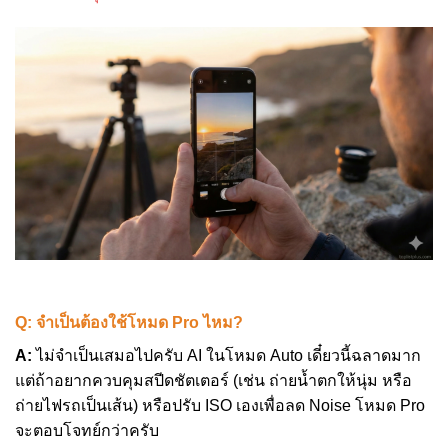
Q: จำเป็นต้องใช้โหมด Pro ไหม?
A:
ไม่จำเป็นเสมอไปครับ AI ในโหมด Auto เดี๋ยวนี้ฉลาดมาก
แต่ถ้าอยากควบคุมสปีดชัตเตอร์ (เช่น ถ่ายน้ำตกให้นุ่ม หรือ
ถ่ายไฟรถเป็นเส้น) หรือปรับ ISO เองเพื่อลด Noise โหมด Pro
จะตอบโจทย์กว่าครับ