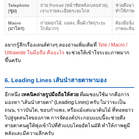
Telephoto
ถ่าย Portrait (หน้าชัดหลังเบลอสวย),
ช่วยดึงฉากห
(ซูม)
เจาะรายละเอียดระยะไกล
ทำให้ภาพดูแ
Macro
ถ่ายดอกไม้, แมลง, พื้นผิววัตถุระยะ
ต้องมือนิ่ง
(มาโคร)
ใกล้มากๆ
ภาพจะสั่นง่
อยากรู้ลึกเรื่องเลนส์ต่างๆ ลองอ่านเพิ่มเติมที่
Tele / Macro /
Ultrawide ในมือถือ คืออะไร
จะช่วยให้เข้าใจระยะภาพมาก
ขึ้นครับ
6. Leading Lines เส้นนำสายตาพามอง
อีกหนึ่ง
เทคนิคถ่ายรูปมือถือให้สวย
ที่ผมชอบใช้มากคือการ
มองหา “เส้นนำสายตา” (Leading Lines) ครับ ไม่ว่าจะเป็น
ถนน, ราวบันได, ขอบกำแพง, หรือแม้แต่แนวต้นไม้ ที่ทอดยาว
ไปสู่จุดสนใจของภาพ การจัดองค์ประกอบแบบนี้จะช่วยดึง
สายตาคนดูให้พุ่งเข้าไปที่ตัวแบบโดยอัตโนมัติ ทำให้ภาพดูมี
พลังและมีความลึกครับ