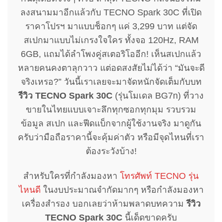
ลงสนามมาอีกแล้วกับ TECNO Spark 30C ที่เปิด
ราคาโปรฯ มาแบบช็อกๆ แค่ 3,299 บาท แต่จัด
สเปกมาแบบไม่เกรงใจใคร ทั้งจอ 120Hz, RAM
6GB, แถมได้ลำโพงคู่สเตอริโออีก! เห็นสเปกแล้ว
หลายคนคงตาลุกวาว แต่อดสงสัยไม่ได้ว่า “มันจะดี
จริงเหรอ?” วันนี้เราเลยจะมาจัดหนักจัดเต็มกับบท
รีวิว TECNO Spark 30C
(รุ่นโมเดล BG7n) ที่วาง
ขายในไทยแบบเจาะลึกทุกซอกทุกมุม รวบรวม
ข้อมูล สเปก และฟีดแบ็กจากผู้ใช้งานจริง มาดูกัน
ครับว่ามือถือราคานี้จะคุ้มค่าตัว หรือมีจุดไหนที่เรา
ต้องระวังบ้าง!
สำหรับใครที่กำลังมองหา
โทรศัพท์ TECNO รุ่น
ไหนดี
ในงบประมาณจำกัดมากๆ หรือกำลังมองหา
เครื่องสำรอง บอกเลยว่าห้ามพลาดบทความ
รีวิว
TECNO Spark 30C
นี้เด็ดขาดครับ