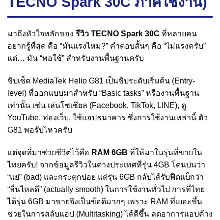
TECNO Spark 30C ภาคใช้งาน)
มาถึงหัวใจหลักของ
รีวิว TECNO Spark 30C
ที่หลายคน
อยากรู้ที่สุด คือ “มันแรงไหม?” คำตอบสั้นๆ คือ “ไม่แรงครับ”
แต่… มัน “พอใช้” สำหรับงานพื้นฐานครับ
ชิปเซ็ต MediaTek Helio G81 เป็นชิประดับเริ่มต้น (Entry-
level) ที่ออกแบบมาสำหรับ “Basic tasks” หรืองานพื้นฐาน
เท่านั้น เช่น เล่นโซเชียล (Facebook, TikTok, LINE), ดู
YouTube, ท่องเว็บ, ใช้แอปธนาคาร ซึ่งการใช้งานเหล่านี้ ตัว
G81 พอรับไหวครับ
แต่จุดที่มาช่วยชีวิตไว้คือ
RAM 6GB
ที่ให้มาในรุ่นที่ขายใน
ไทยครับ! จากข้อมูลรีวิวในต่างประเทศที่รุ่น 4GB โดนบ่นว่า
“แย่” (bad) และกระตุกบ่อย แต่รุ่น 6GB กลับได้รับฟีดแบ็กว่า
“ลื่นไหลดี” (actually smooth) ในการใช้งานทั่วไป การที่ไทย
ได้รุ่น 6GB มาขายจึงเป็นข้อดีมากๆ เพราะ RAM ที่เยอะขึ้น
ช่วยในการสลับแอป (Multitasking) ได้ดีขึ้น ลดอาการแอปค้าง