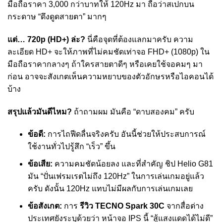
มือถือราคา 3,000 กว่าบาทให้ 120Hz มา ถือว่าสเปกบน
กระดาษ “ดึงดูดสายตา” มากๆ
แต่… 720p (HD+) ล่ะ?
นี่คือจุดที่ต้องแลกมาครับ ความ
ละเอียด HD+ จะให้ภาพที่ไม่คมชัดเท่าจอ FHD+ (1080p) ใน
มือถือราคากลางๆ ถ้าใครสายตาดีๆ หรือเคยใช้จอคมๆ มา
ก่อน อาจจะสังเกตเห็นความหยาบของตัวอักษรหรือไอคอนได้
บ้าง
สรุปแล้วมันดีไหม?
ถ้าถามผม มันคือ “ดาบสองคม” ครับ
ข้อดี:
การไถฟีดลื่นจริงครับ อันนี้ช่วยให้ประสบการณ์
ใช้งานทั่วไปรู้สึก “เร็ว” ขึ้น
ข้อเสีย:
ความคมชัดน้อยลง และที่สำคัญ ชิป Helio G81
มัน “ปั่นเฟรมเรตไม่ถึง 120Hz” ในการเล่นเกมอยู่แล้ว
ครับ ดังนั้น 120Hz แทบไม่มีผลกับการเล่นเกมเลย
ข้อสังเกต:
การ
รีวิว TECNO Spark 30C
จากสื่อต่าง
ประเทศยังระบุด้วยว่า หน้าจอ IPS นี้ “สู้แสงแดดได้ไม่ดี”