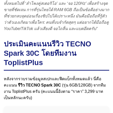
ทั้งหมดไปที่ ‘ลำโพงคู่สเตอริโอ’ และ ‘จอ 120Hz’ เพื่อสร้างจุด
ขายที่ชัดเจน การที่รุ่นไทยได้ RAM 6GB ถือเป็นข้อดีอย่างมาก
ที่ช่วยกลบจุดอ่อนเรื่องชิปไปได้เปราะหนึ่ง มันคือมือถือที่รู้ตัว
ว่าตัวเองเกิดมาเพื่อใคร: คนที่งบจำกัดสุดๆ แต่อยากได้มือถือดู
YouTube/TikTok แล้วเสียงดี จอไถลื่น และแบตอึดครับ”
ประเมินคะแนนรีวิว TECNO
Spark 30C โดยทีมงาน
ToplistPlus
หลังจากรวบรวมข้อมูลสเปกและฟีดแบ็กทั้งหมดแล้ว นี่คือ
คะแนน
รีวิว TECNO Spark 30C
(รุ่น 6GB/128GB) จากทีม
งาน ToplistPlus ครับ (คะแนนนี้อิงตาม “ราคา” 3,299 บาท
เป็นหลักนะครับ)