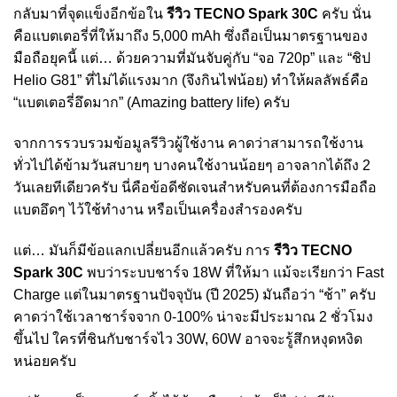
กลับมาที่จุดแข็งอีกข้อใน
รีวิว TECNO Spark 30C
ครับ นั่น
คือแบตเตอรี่ที่ให้มาถึง 5,000 mAh ซึ่งถือเป็นมาตรฐานของ
มือถือยุคนี้ แต่… ด้วยความที่มันจับคู่กับ “จอ 720p” และ “ชิป
Helio G81” ที่ไม่ได้แรงมาก (จึงกินไฟน้อย) ทำให้ผลลัพธ์คือ
“แบตเตอรี่อึดมาก” (Amazing battery life) ครับ
จากการรวบรวมข้อมูลรีวิวผู้ใช้งาน คาดว่าสามารถใช้งาน
ทั่วไปได้ข้ามวันสบายๆ บางคนใช้งานน้อยๆ อาจลากได้ถึง 2
วันเลยทีเดียวครับ นี่คือข้อดีชัดเจนสำหรับคนที่ต้องการมือถือ
แบตอึดๆ ไว้ใช้ทำงาน หรือเป็นเครื่องสำรองครับ
แต่… มันก็มีข้อแลกเปลี่ยนอีกแล้วครับ การ
รีวิว TECNO
Spark 30C
พบว่าระบบชาร์จ 18W ที่ให้มา แม้จะเรียกว่า Fast
Charge แต่ในมาตรฐานปัจจุบัน (ปี 2025) มันถือว่า “ช้า” ครับ
คาดว่าใช้เวลาชาร์จจาก 0-100% น่าจะมีประมาณ 2 ชั่วโมง
ขึ้นไป ใครที่ชินกับชาร์จไว 30W, 60W อาจจะรู้สึกหงุดหงิด
หน่อยครับ