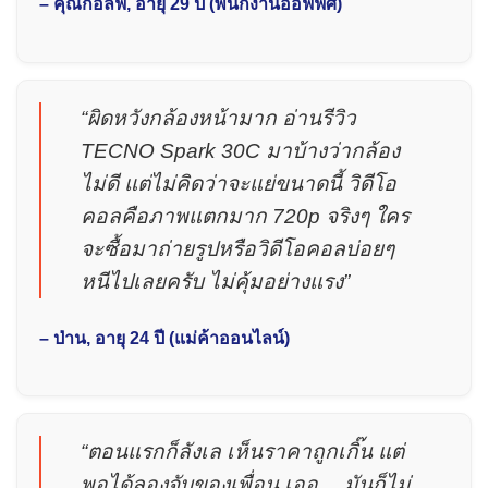
– คุณกอล์ฟ, อายุ 29 ปี (พนักงานออฟฟิศ)
“ผิดหวังกล้องหน้ามาก อ่านรีวิว
TECNO Spark 30C มาบ้างว่ากล้อง
ไม่ดี แต่ไม่คิดว่าจะแย่ขนาดนี้ วิดีโอ
คอลคือภาพแตกมาก 720p จริงๆ ใคร
จะซื้อมาถ่ายรูปหรือวิดีโอคอลบ่อยๆ
หนีไปเลยครับ ไม่คุ้มอย่างแรง”
– ป่าน, อายุ 24 ปี (แม่ค้าออนไลน์)
“ตอนแรกก็ลังเล เห็นราคาถูกเกิ๊น แต่
พอได้ลองจับของเพื่อน เออ… มันก็ไม่