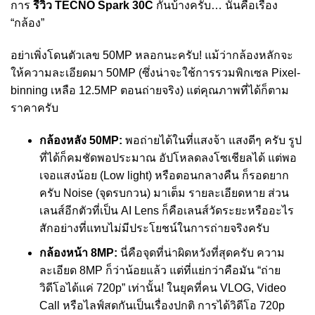
การ
รีวิว TECNO Spark 30C
กันบ้างครับ… นั่นคือเรื่อง
“กล้อง”
อย่าเพิ่งโดนตัวเลข 50MP หลอกนะครับ! แม้ว่ากล้องหลักจะ
ให้ความละเอียดมา 50MP (ซึ่งน่าจะใช้การรวมพิกเซล Pixel-
binning เหลือ 12.5MP ตอนถ่ายจริง) แต่คุณภาพที่ได้ก็ตาม
ราคาครับ
กล้องหลัง 50MP:
พอถ่ายได้ในที่แสงจ้า แสงดีๆ ครับ รูป
ที่ได้ก็คมชัดพอประมาณ อัปโหลดลงโซเชียลได้ แต่พอ
เจอแสงน้อย (Low light) หรือตอนกลางคืน ก็รอดยาก
ครับ Noise (จุดรบกวน) มาเต็ม รายละเอียดหาย ส่วน
เลนส์อีกตัวที่เป็น AI Lens ก็คือเลนส์วัดระยะหรืออะไร
สักอย่างที่แทบไม่มีประโยชน์ในการถ่ายจริงครับ
กล้องหน้า 8MP:
นี่คือจุดที่น่าผิดหวังที่สุดครับ ความ
ละเอียด 8MP ก็ว่าน้อยแล้ว แต่ที่แย่กว่าคือมัน “ถ่าย
วิดีโอได้แค่ 720p” เท่านั้น! ในยุคที่คน VLOG, Video
Call หรือไลฟ์สดกันเป็นเรื่องปกติ การได้วิดีโอ 720p