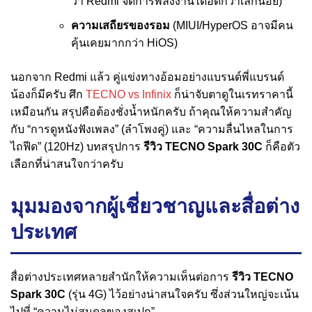
ว่า Redmi จัดการพลังงานได้อึดกว่าเล็กน้อย)
ความเสถียรของรอม
(MIUI/HyperOS อาจมีคน
คุ้นเคยมากกว่า HiOS)
นอกจาก Redmi แล้ว คู่แข่งทางอ้อมอย่างแบรนด์พี่แบรนด์
น้องก็มีครับ ศึก
TECNO vs Infinix
ก็น่าจับตาดูในเรทราคานี้
เหมือนกัน สรุปคือต้องชั่งน้ำหนักครับ ถ้าคุณให้ความสำคัญ
กับ “การดูหนังฟังเพลง” (ลำโพงคู่) และ “ความลื่นไหลในการ
ไถฟีด” (120Hz) บทสรุปการ
รีวิว TECNO Spark 30C
ก็คือตัว
เลือกที่น่าสนใจกว่าครับ
มุมมองจากผู้เชี่ยวชาญและสื่อต่าง
ประเทศ
สื่อต่างประเทศหลายสำนักให้ความเห็นต่อการ
รีวิว TECNO
Spark 30C
(รุ่น 4G) ไว้อย่างน่าสนใจครับ ซึ่งส่วนใหญ่จะเน้น
ไปที่ “ความไม่สมดุลของสเปก”