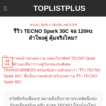
ข้าม
TOPLISTPLUS
ไป
ยัง
เนื้อหา
TECNO
,
มือถือ & แท็บเล็ต
,
เทคโนโลยี
รีวิว TECNO Spark 30C จอ 120Hz
ลำโพงคู่ คุ้มจริงไหม?
18
พ.ย.
สวัสดีครับเพื่อนๆ! ตลาดมือถือราคาประหยัดนี่แข่ง
กันดุเดือดจริงๆ ครับ ล่าสุด TECNO ก็ส่งน้องใหม่