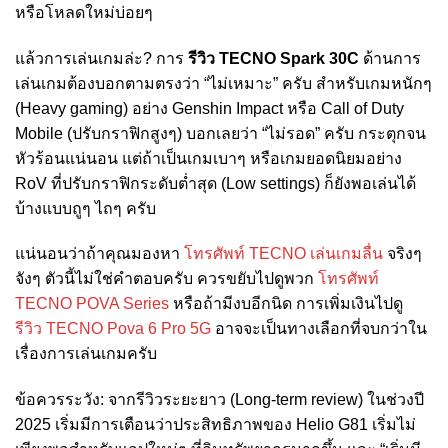
หรือโหลดใหม่บ่อยๆ
แล้วการเล่นเกมล่ะ? การ
รีวิว TECNO Spark 30C
ด้านการ
เล่นเกมต้องบอกตามตรงว่า “ไม่เหมาะ” ครับ สำหรับเกมหนักๆ
(Heavy gaming) อย่าง Genshin Impact หรือ Call of Duty
Mobile (ปรับกราฟิกสูงๆ) บอกเลยว่า “ไม่รอด” ครับ กระตุกจน
หัวร้อนแน่นอน แต่ถ้าเป็นเกมเบาๆ หรือเกมยอดนิยมอย่าง
RoV ที่ปรับกราฟิกระดับต่ำสุด (Low settings) ก็ยังพอเล่นได้
บ้างแบบถูๆ ไถๆ ครับ
แน่นอนว่าถ้าคุณมองหา
โทรศัพท์ TECNO เล่นเกมลื่น
จริงๆ
จังๆ ตัวนี้ไม่ใช่คำตอบครับ ควรขยับไปดูพวก
โทรศัพท์
TECNO POVA Series
หรือถ้ามีงบอีกนิด การเพิ่มเงินไปดู
รีวิว TECNO Pova 6 Pro 5G
อาจจะเป็นทางเลือกที่จบกว่าใน
เรื่องการเล่นเกมครับ
ข้อควรระวัง: จากรีวิวระยะยาว (Long-term review) ในช่วงปี
2025 เริ่มมีการเตือนว่าประสิทธิภาพของ Helio G81 เริ่มไม่