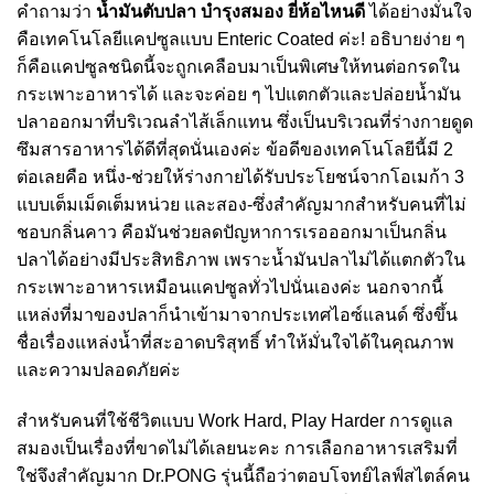
คำถามว่า
น้ำมันตับปลา บํารุงสมอง ยี่ห้อไหนดี
ได้อย่างมั่นใจ
คือเทคโนโลยีแคปซูลแบบ Enteric Coated ค่ะ! อธิบายง่าย ๆ
ก็คือแคปซูลชนิดนี้จะถูกเคลือบมาเป็นพิเศษให้ทนต่อกรดใน
กระเพาะอาหารได้ และจะค่อย ๆ ไปแตกตัวและปล่อยน้ำมัน
ปลาออกมาที่บริเวณลำไส้เล็กแทน ซึ่งเป็นบริเวณที่ร่างกายดูด
ซึมสารอาหารได้ดีที่สุดนั่นเองค่ะ ข้อดีของเทคโนโลยีนี้มี 2
ต่อเลยคือ หนึ่ง-ช่วยให้ร่างกายได้รับประโยชน์จากโอเมก้า 3
แบบเต็มเม็ดเต็มหน่วย และสอง-ซึ่งสำคัญมากสำหรับคนที่ไม่
ชอบกลิ่นคาว คือมันช่วยลดปัญหาการเรอออกมาเป็นกลิ่น
ปลาได้อย่างมีประสิทธิภาพ เพราะน้ำมันปลาไม่ได้แตกตัวใน
กระเพาะอาหารเหมือนแคปซูลทั่วไปนั่นเองค่ะ นอกจากนี้
แหล่งที่มาของปลาก็นำเข้ามาจากประเทศไอซ์แลนด์ ซึ่งขึ้น
ชื่อเรื่องแหล่งน้ำที่สะอาดบริสุทธิ์ ทำให้มั่นใจได้ในคุณภาพ
และความปลอดภัยค่ะ
สำหรับคนที่ใช้ชีวิตแบบ Work Hard, Play Harder การดูแล
สมองเป็นเรื่องที่ขาดไม่ได้เลยนะคะ การเลือกอาหารเสริมที่
ใช่จึงสำคัญมาก Dr.PONG รุ่นนี้ถือว่าตอบโจทย์ไลฟ์สไตล์คน