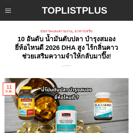
ข้าม
TOPLISTPLUS
ไป
ยัง
เนื้อหา
สุขภาพและความงาม
,
อาหารเสริม
10 อันดับ น้ำมันตับปลา บํารุงสมอง
ยี่ห้อไหนดี 2026 DHA สูง ไร้กลิ่นคาว
ช่วยเสริมความจำให้กลับมาปิ๊ง!
11
ก.ค.