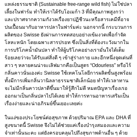
แหล่งธรรมชาติ (Sustainable free-range wild fish) ไม่ใช่ปลา
เลี้ยงในฟาร์ม ทำให้เราได้รับโอเมก้า 3 ที่มีคุณภาพสูงกว่า
และปราศจากความกังวลเรื่องยาปฏิชีวนะหรือสารเคมีที่อาจ
ปนเปื้อนมากับอาหารปลาในฟาร์มค่ะ นอกจากนี้ กระบวนการ
ผลิตของ Swisse ยังผ่านการทดสอบอย่างเข้มงวดเพื่อกำจัด
โลหะหนัก โดยเฉพาะสารปรอท ซึ่งเป็นสิ่งที่ต้องระวังมากใน
การบริโภคน้ำมันปลา ทำให้ผู้บริโภคอย่างเรามั่นใจได้เต็ม
ร้อยเลยว่าจะได้รับแต่สิ่งดี ๆ เข้าสู่ร่างกาย และอีกหนึ่งจุดเด่นที่
สาว ๆ หลายคนน่าจะเลิฟมากคือเป็นสูตร “Odourless” หรือไร้
กลิ่นคาวนั่นเองค่ะ Swisse ใช้เทคโนโลยีการผลิตขั้นสูงพร้อม
ทั้งมีการเพิ่มกลิ่นวานิลลาธรรมชาติเล็กน้อย ทำให้เวลาทาน
จะไม่มีกลิ่นคาวปลาตีขึ้นมาให้รู้สึกไม่ดี หมดปัญหาเรื่องเรอ
ออกมาเป็นกลิ่นปลาไปได้เลย ทำให้การทานอาหารเสริมเป็น
เรื่องง่ายและน่าอภิรมย์ขึ้นเยอะเลยค่ะ
ในแง่ของประโยชน์ต่อสุขภาพ ด้วยปริมาณ EPA และ DHA ที่
สูงขนาดนี้ Swisse จึงไม่ได้ช่วยแค่เรื่องบำรุงสมองและความ
จำเท่านั้นนะคะ แต่ยังครอบคลุมไปถึงสุขภาพด้านอื่น ๆ ด้วย