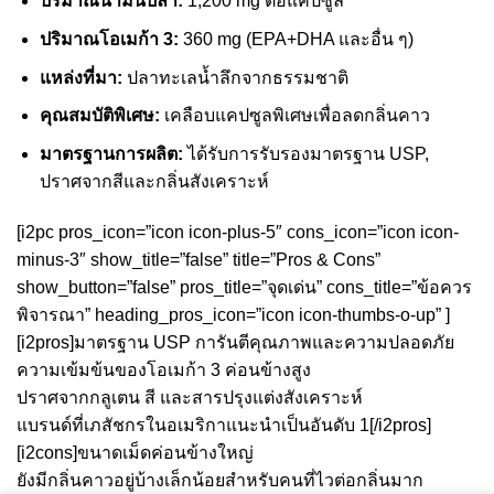
ปริมาณน้ำมันปลา:
1,200 mg ต่อแคปซูล
ปริมาณโอเมก้า 3:
360 mg (EPA+DHA และอื่น ๆ)
แหล่งที่มา:
ปลาทะเลน้ำลึกจากธรรมชาติ
คุณสมบัติพิเศษ:
เคลือบแคปซูลพิเศษเพื่อลดกลิ่นคาว
มาตรฐานการผลิต:
ได้รับการรับรองมาตรฐาน USP,
ปราศจากสีและกลิ่นสังเคราะห์
[i2pc pros_icon=”icon icon-plus-5″ cons_icon=”icon icon-
minus-3″ show_title=”false” title=”Pros & Cons”
show_button=”false” pros_title=”จุดเด่น” cons_title=”ข้อควร
พิจารณา” heading_pros_icon=”icon icon-thumbs-o-up” ]
[i2pros]มาตรฐาน USP การันตีคุณภาพและความปลอดภัย
ความเข้มข้นของโอเมก้า 3 ค่อนข้างสูง
ปราศจากกลูเตน สี และสารปรุงแต่งสังเคราะห์
แบรนด์ที่เภสัชกรในอเมริกาแนะนำเป็นอันดับ 1[/i2pros]
[i2cons]ขนาดเม็ดค่อนข้างใหญ่
ยังมีกลิ่นคาวอยู่บ้างเล็กน้อยสำหรับคนที่ไวต่อกลิ่นมาก