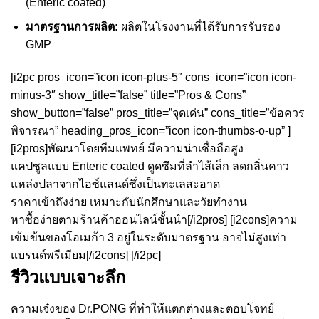
(Enteric coated)
มาตรฐานการผลิต:
ผลิตในโรงงานที่ได้รับการรับรอง
GMP
[i2pc pros_icon=”icon icon-plus-5″ cons_icon=”icon icon-
minus-3″ show_title=”false” title=”Pros & Cons”
show_button=”false” pros_title=”จุดเด่น” cons_title=”ข้อควร
พิจารณา” heading_pros_icon=”icon icon-thumbs-o-up” ]
[i2pros]พัฒนาโดยทีมแพทย์ มีความน่าเชื่อถือสูง
แคปซูลแบบ Enteric coated ดูดซึมที่ลำไส้เล็ก ลดกลิ่นคาว
แหล่งปลาจากไอซ์แลนด์ซึ่งเป็นทะเลสะอาด
ราคาเข้าถึงง่าย เหมาะกับนักศึกษาและวัยทำงาน
หาซื้อง่ายตามร้านค้าออนไลน์ชั้นนำ[/i2pros] [i2cons]ความ
เข้มข้นของโอเมก้า 3 อยู่ในระดับมาตรฐาน อาจไม่สูงเท่า
แบรนด์พรีเมียม[/i2cons] [/i2pc]
รีวิวแบบเจาะลึก
ความเจ๋งของ Dr.PONG ที่ทำให้แตกต่างและตอบโจทย์