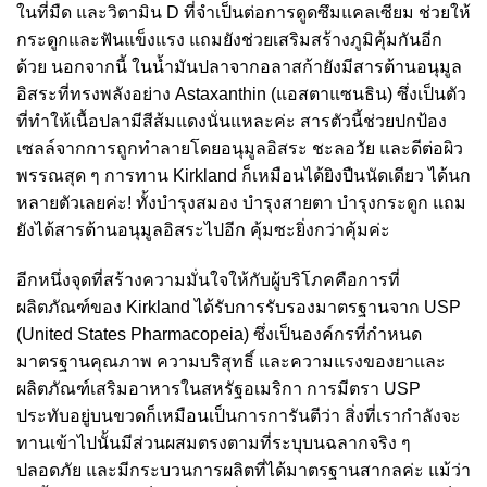
ในที่มืด และวิตามิน D ที่จำเป็นต่อการดูดซึมแคลเซียม ช่วยให้
กระดูกและฟันแข็งแรง แถมยังช่วยเสริมสร้างภูมิคุ้มกันอีก
ด้วย นอกจากนี้ ในน้ำมันปลาจากอลาสก้ายังมีสารต้านอนุมูล
อิสระที่ทรงพลังอย่าง Astaxanthin (แอสตาแซนธิน) ซึ่งเป็นตัว
ที่ทำให้เนื้อปลามีสีส้มแดงนั่นแหละค่ะ สารตัวนี้ช่วยปกป้อง
เซลล์จากการถูกทำลายโดยอนุมูลอิสระ ชะลอวัย และดีต่อผิว
พรรณสุด ๆ การทาน Kirkland ก็เหมือนได้ยิงปืนนัดเดียว ได้นก
หลายตัวเลยค่ะ! ทั้งบำรุงสมอง บำรุงสายตา บำรุงกระดูก แถม
ยังได้สารต้านอนุมูลอิสระไปอีก คุ้มซะยิ่งกว่าคุ้มค่ะ
อีกหนึ่งจุดที่สร้างความมั่นใจให้กับผู้บริโภคคือการที่
ผลิตภัณฑ์ของ Kirkland ได้รับการรับรองมาตรฐานจาก USP
(United States Pharmacopeia) ซึ่งเป็นองค์กรที่กำหนด
มาตรฐานคุณภาพ ความบริสุทธิ์ และความแรงของยาและ
ผลิตภัณฑ์เสริมอาหารในสหรัฐอเมริกา การมีตรา USP
ประทับอยู่บนขวดก็เหมือนเป็นการการันตีว่า สิ่งที่เรากำลังจะ
ทานเข้าไปนั้นมีส่วนผสมตรงตามที่ระบุบนฉลากจริง ๆ
ปลอดภัย และมีกระบวนการผลิตที่ได้มาตรฐานสากลค่ะ แม้ว่า