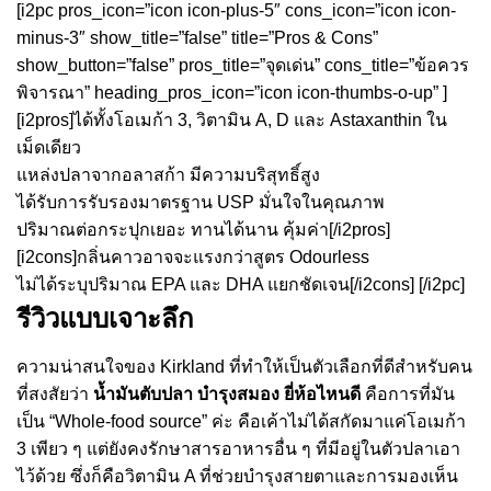
[i2pc pros_icon=”icon icon-plus-5″ cons_icon=”icon icon-
minus-3″ show_title=”false” title=”Pros & Cons”
show_button=”false” pros_title=”จุดเด่น” cons_title=”ข้อควร
พิจารณา” heading_pros_icon=”icon icon-thumbs-o-up” ]
[i2pros]ได้ทั้งโอเมก้า 3, วิตามิน A, D และ Astaxanthin ใน
เม็ดเดียว
แหล่งปลาจากอลาสก้า มีความบริสุทธิ์สูง
ได้รับการรับรองมาตรฐาน USP มั่นใจในคุณภาพ
ปริมาณต่อกระปุกเยอะ ทานได้นาน คุ้มค่า[/i2pros]
[i2cons]กลิ่นคาวอาจจะแรงกว่าสูตร Odourless
ไม่ได้ระบุปริมาณ EPA และ DHA แยกชัดเจน[/i2cons] [/i2pc]
รีวิวแบบเจาะลึก
ความน่าสนใจของ Kirkland ที่ทำให้เป็นตัวเลือกที่ดีสำหรับคน
ที่สงสัยว่า
น้ำมันตับปลา บํารุงสมอง ยี่ห้อไหนดี
คือการที่มัน
เป็น “Whole-food source” ค่ะ คือเค้าไม่ได้สกัดมาแค่โอเมก้า
3 เพียว ๆ แต่ยังคงรักษาสารอาหารอื่น ๆ ที่มีอยู่ในตัวปลาเอา
ไว้ด้วย ซึ่งก็คือวิตามิน A ที่ช่วยบำรุงสายตาและการมองเห็น