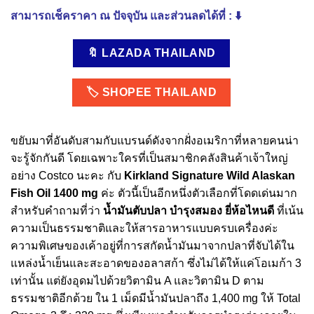
สามารถเช็คราคา ณ ปัจจุบัน และส่วนลดได้ที่ : ⬇️
🔖 LAZADA THAILAND
🏷️ SHOPEE THAILAND
ขยับมาที่อันดับสามกับแบรนด์ดังจากฝั่งอเมริกาที่หลายคนน่า
จะรู้จักกันดี โดยเฉพาะใครที่เป็นสมาชิกคลังสินค้าเจ้าใหญ่
อย่าง Costco นะคะ กับ
Kirkland Signature Wild Alaskan
Fish Oil 1400 mg
ค่ะ ตัวนี้เป็นอีกหนึ่งตัวเลือกที่โดดเด่นมาก
สำหรับคำถามที่ว่า
น้ำมันตับปลา บํารุงสมอง ยี่ห้อไหนดี
ที่เน้น
ความเป็นธรรมชาติและให้สารอาหารแบบครบเครื่องค่ะ
ความพิเศษของเค้าอยู่ที่การสกัดน้ำมันมาจากปลาที่จับได้ใน
แหล่งน้ำเย็นและสะอาดของอลาสก้า ซึ่งไม่ได้ให้แค่โอเมก้า 3
เท่านั้น แต่ยังอุดมไปด้วยวิตามิน A และวิตามิน D ตาม
ธรรมชาติอีกด้วย ใน 1 เม็ดมีน้ำมันปลาถึง 1,400 mg ให้ Total