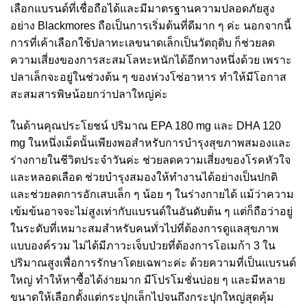
เลือกแบรนด์ที่เชื่อถือได้และมีมาตรฐานความปลอดภัยสูง
อย่าง Blackmores ถือเป็นการเริ่มต้นที่ดีมาก ๆ ค่ะ นอกจากนี้
การที่เค้าเลือกใช้ปลาทะเลขนาดเล็กเป็นวัตถุดิบ ก็ช่วยลด
ความเสี่ยงของการสะสมโลหะหนักได้อีกทางหนึ่งด้วย เพราะ
ปลาเล็กจะอยู่ในช่วงต้น ๆ ของห่วงโซ่อาหาร ทำให้มีโอกาส
สะสมสารพิษน้อยกว่าปลาใหญ่ค่ะ
ในด้านคุณประโยชน์ ปริมาณ EPA 180 mg และ DHA 120
mg ในหนึ่งเม็ดนั้นเพียงพอสำหรับการบำรุงสุขภาพสมองและ
ร่างกายในชีวิตประจำวันค่ะ ช่วยลดความเสี่ยงของโรคหัวใจ
และหลอดเลือด ช่วยบำรุงสมองให้ทำงานได้อย่างเป็นปกติ
และช่วยลดการอักเสบเล็ก ๆ น้อย ๆ ในร่างกายได้ แม้ว่าความ
เข้มข้นอาจจะไม่สูงเท่ากับแบรนด์ในอันดับต้น ๆ แต่ก็ถือว่าอยู่
ในระดับที่เหมาะสมสำหรับคนทั่วไปที่ต้องการดูแลสุขภาพ
แบบองค์รวม ไม่ได้มีภาวะเจ็บป่วยที่ต้องการโอเมก้า 3 ใน
ปริมาณสูงเพื่อการรักษาโดยเฉพาะค่ะ ด้วยความที่เป็นแบรนด์
ใหญ่ ทำให้หาซื้อได้ง่ายมาก มีโปรโมชั่นบ่อย ๆ และมีหลาย
ขนาดให้เลือกตั้งแต่กระปุกเล็กไปจนถึงกระปุกใหญ่สุดคุ้ม