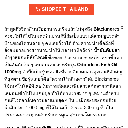
🏷️ SHOPEE THAILAND
ถ้าพูดถึงวิตามินหรืออาหารเสริมแล้วไม่พูดถึง
Blackmores
ก็
คงจะไม่ได้ใช่ไหมคะ? แบรนด์นี้ถือเป็นแบรนด์สามัญประจำ
บ้านของใครหลาย ๆ คนเลยก็ว่าได้ ด้วยความน่าเชื่อถือที่
สั่งสมมาอย่างยาวนาน ทำให้เวลาเรานึกถึงว่า
น้ำมันตับปลา
บํารุงสมอง ยี่ห้อไหนดี
ชื่อของ Blackmores จะต้องลอยขึ้นมา
เป็นอันดับต้น ๆ แน่นอนค่ะ สำหรับรุ่น
Odourless Fish Oil
1000mg
ตัวนี้ก็เป็นรุ่นยอดฮิตที่ขายดีมาตลอด จุดเด่นที่สำคัญ
ที่สุดตามชื่อรุ่นเลยก็คือ “ความไร้กลิ่นคาว” ค่ะ Blackmores
ใช้เทคโนโลยีพิเศษในการสกัดและเพิ่มสารสกัดจากวานิลลา
เลมอนเข้าไปในแคปซูล ทำให้ทานง่ายมาก ๆ เหมาะสำหรับ
คนที่ไวต่อกลิ่นคาวปลาแบบสุด ๆ ใน 1 เม็ดจะประกอบด้วย
น้ำมันปลา 1,000 mg ที่ให้โอเมก้า 3 รวม 300 mg ซึ่งเป็น
ปริมาณมาตรฐานสำหรับการดูแลสุขภาพโดยรวมค่ะ
[expand title=”>>> 👁️‍🗨️ ดูสเปกเด่น + รีวิวแบบเจาะลึก + <<<”