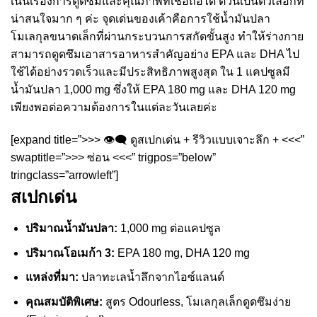
เน้นเรื่องการดูดซึมและคุณภาพที่เชื่อถือได้ ตัวนี้เป็นตัวเลือกที่
น่าสนใจมาก ๆ ค่ะ จุดเด่นของเค้าคือการใช้น้ำมันปลา
โมเลกุลขนาดเล็กที่ผ่านกระบวนการสกัดขั้นสูง ทำให้ร่างกาย
สามารถดูดซึมเอาสารอาหารสำคัญอย่าง EPA และ DHA ไป
ใช้ได้อย่างรวดเร็วและมีประสิทธิภาพสูงสุด ใน 1 แคปซูลมี
น้ำมันปลา 1,000 mg ซึ่งให้ EPA 180 mg และ DHA 120 mg
เพียงพอต่อความต้องการในแต่ละวันเลยค่ะ
[expand title=”>>> 👁️‍🗨️ ดูสเปกเด่น + รีวิวแบบเจาะลึก + <<<”
swaptitle=”>>> ซ่อน <<<” trigpos=”below”
tringclass=”arrowleft”]
สเปกเด่น
ปริมาณน้ำมันปลา:
1,000 mg ต่อแคปซูล
ปริมาณโอเมก้า 3:
EPA 180 mg, DHA 120 mg
แหล่งที่มา:
ปลาทะเลน้ำลึกจากไอซ์แลนด์
คุณสมบัติพิเศษ:
สูตร Odourless, โมเลกุลเล็กดูดซึมง่าย