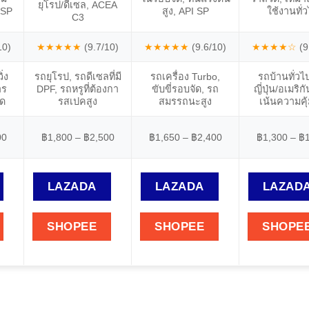
ยุโรป/ดีเซล, ACEA
 SP
สูง, API SP
ใช้งานทั่
C3
10)
★★★★★
(9.7/10)
★★★★★
(9.6/10)
★★★★☆
(9
่ง
รถยุโรป, รถดีเซลที่มี
รถเครื่อง Turbo,
รถบ้านทั่วไ
าร
DPF, รถหรูที่ต้องกา
ขับขี่รอบจัด, รถ
ญี่ปุ่น/อเมริก
ุด
รสเปคสูง
สมรรถนะสูง
เน้นความคุ้
00
฿1,800 – ฿2,500
฿1,650 – ฿2,400
฿1,300 – ฿
LAZADA
LAZADA
LAZAD
SHOPEE
SHOPEE
SHOPE