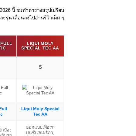
ี 2026 นี้ ผมทำตารางสรุปเปรียบ
รุ่น เลื่อนลงไปอ่านรีวิวเต็ม ๆ
 FULL
LIQUI MOLY
LIQUI M
MOBIL 1 ESP
TIC
SPECIAL TEC AA
TEC 
5
6
Full
Liqui Moly Special
Liqui Mol
Mobil 1 ESP
ic
Tec AA
46
ออกแบบเพื่อรถ
มาต
ปกป้อง
ทนความร้อนสูง,
เอเชีย/อเมริกา,
BMW/VW/
ะกับรถ
สำหรับรถพรีเมียม