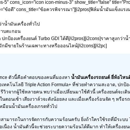
us-5″ cons_icon=”icon icon-minus-3″ show_title=”false” title=”P
e=”ข้อดี” cons_title=”ข้อควรพิจารณา”][i2pros]ฟิล์มน้ำมันแข็งแร
าน้ำมันเครื่องทั่วไป
คราบตะกอน
กป้องเครื่องยนต์ Turbo GDI ได้ดี[/i2pros][i2cons]ราคาสูงกว่าน้ำ
ย มักมีขายในร้านเฉพาะทางหรือออนไลน์[/i2cons][/i2pc]
ance ตัวนี้คือคำตอบของคนที่มองหา
น้ำมันเครื่องรถยนต์ ยี่ห้อไหนด
นคือเทคโนโลยี Triple Action Formula+ ที่ช่วยทำความสะอาด, ปกป
ิวจากผู้ใช้หลายคน พบว่าเมื่อเปลี่ยนมาใช้ตัวนี้ เครื่องยนต์จะเดินเ
นตอนเช้า เสียงวาล์วจะดังน้อยลง และเมื่อเครื่องร้อนจัด ๆ หรือร
 เหมือนน้ำมันเครื่องเกรดทั่วไป
ามสามารถในการจัดการกับความร้อนครับ ยิ่งถ้าใครใช้รถที่มีระบบ
่อเนื่อง น้ำมันตัวนี้จะช่วยระบายความร้อนได้ดีมาก ทำให้เครื่องยนต