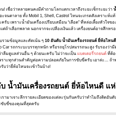
ุกคน! เชื่อว่าหลายคนคงมีคำถามโลกแตกเวลาถึงระยะเช็กระยะว่า
น
ะจนตาลาย ทั้ง Mobil 1, Shell, Castrol ไหนจะเกรดสังเคราะห์แท้ 
นะครับ เพราะน้ำมันเครื่องเปรียบเสมือน “เลือด” ที่หล่อเลี้ยงหัวใจของร
ิบ แต่ถ้าเลือกพลาด นอกจากจะเปลืองเงินแล้ว เครื่องยนต์อาจสึกหร
รวบรวมข้อมูลและคัดเน้น ๆ
10 อันดับ น้ำมันเครื่องรถยนต์ ยี่ห้อไหนดี
o Car รถกระบะบรรทุกหนัก หรือรถยุโรปสมรรถนะสูง รับรองว่ามีตัว
าลืมดูแลส่วนอื่น ๆ ด้วยนะครับ ไม่ว่าจะเป็น
แบตเตอรี่รถยนต์
ที่ต้
เพราะทุกส่วนสำคัญต่อความปลอดภัยในการขับขี่ครับ เอาล่ะ… ถ้าพร
รับว่ายี่ห้อไหนจะเข้าวินบ้าง!
ับ น้ำมันเครื่องรถยนต์ ยี่ห้อไหนดี แห
 เรามาเจาะลึกรายละเอียดของแต่ละรุ่นกันครับว่าทำไมถึงติดอันด
ับขี่ของคุณที่สุดครับ