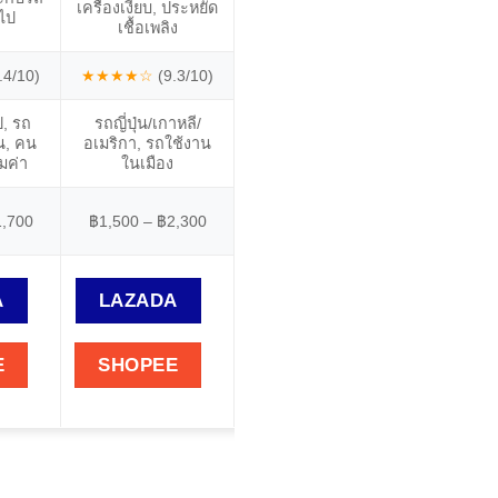
เครื่องเงียบ, ประหยัด
อายุระบบ
วไป
ยุโรป, ปกป้องสูงสุด
เชื้อเพลิง
ประหยัด
.4/10)
★★★★☆
(9.3/10)
★★★★☆
(9.2/10)
★★★★
ป, รถ
รถญี่ปุ่น/เกาหลี/
รถสปอร์ตยุโรป,
รถที่ต
ัน, คน
อเมริกา, รถใช้งาน
เครื่องยนต์ความร้อน
มาตรฐาน 
มค่า
ในเมือง
สูง
รถยุโรป
1,700
฿1,500 – ฿2,300
฿2,200 – ฿2,600
฿1,800 
A
LAZADA
LAZADA
LAZ
E
SHOPEE
SHOPEE
SHO