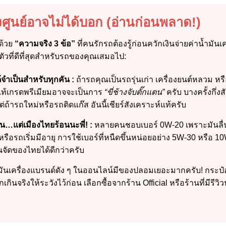
่างศูนย์อาจไม่ได้บอก (อ่านก่อนพลาด!)
ด้วย
“ความจริง 3 ข้อ”
ที่คนรักรถต้องรู้ก่อนควักเงินจ่ายค่าน้ำมันเ
ช่ตัวที่ดีที่สุดสำหรับรถของคุณเสมอไป:
ด้จำเป็นสำหรับทุกคัน :
ถ้ารถคุณเป็นรถรุ่นเก่า เครื่องยนต์หลวม ห
์แท้เกรดพรีเมียมอาจจะเป็นการ
“ขี่ช้างจับตั๊กแตน”
ครับ บางครั้งกึ่ง
ต่ถ้ารถใหม่หรือรถติดแก๊ส อันนี้เชียร์สังเคราะห์แท้ครับ
ลื่น…แต่เมืองไทยร้อนนะพี่! :
หลายคนชอบเบอร์ 0W-20 เพราะมันลื่น 
รือรถเริ่มมีอายุ การใช้เบอร์ที่หนืดขึ้นหน่อยอย่าง 5W-30 หรือ 
นจัดของไทยได้ดีกว่าครับ
มันเครื่องแบรนด์ดัง ๆ ในออนไลน์มีของปลอมเยอะมากครับ! กระป๋อง
กินจริงให้ระวังไว้ก่อน เลือกซื้อจากร้าน Official หรือร้านที่มีรีวิวน