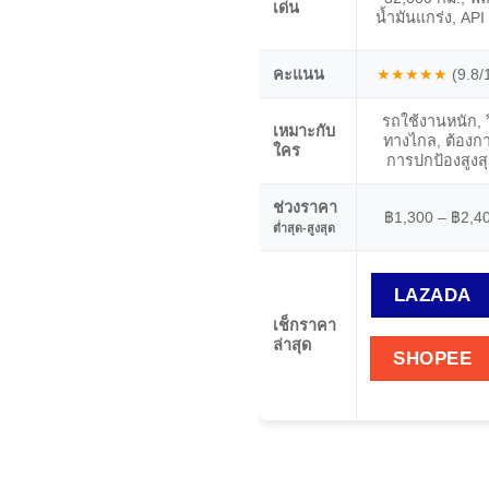
เด่น
น้ำมันแกร่ง, API
คะแนน
★★★★★
(9.8/
รถใช้งานหนัก, วิ
เหมาะกับ
ทางไกล, ต้องก
ใคร
การปกป้องสูงส
ช่วงราคา
฿1,300 – ฿2,4
ต่ำสุด-สูงสุด
LAZADA
เช็กราคา
ล่าสุด
SHOPEE