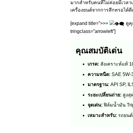
มากสำหรับคนที่ไม่ค่อยมีเวลา
เครื่องยนต์จากการสึกหรอได้ด
[expand title=”>>>
ดูค
tringclass=”arrowleft”]
คุณสมบัติเด่น
เกรด:
สังเคราะห์แท้ 1
ความหนืด:
SAE 5W-
มาตรฐาน:
API SP, I
ระยะเปลี่ยนถ่าย:
สูงสุ
จุดเด่น:
ฟิล์มน้ำมัน Tr
เหมาะสำหรับ:
รถยนต์เ