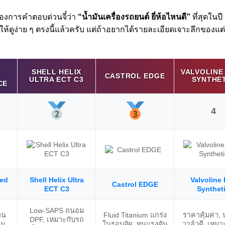
ต้องการคำตอบด่วนจี๋ว่า
“น้ำมันเครื่องรถยนต์ ยี่ห้อไหนดี”
ที่สุดในป
้ดูง่าย ๆ ตรงนี้แล้วครับ แต่ถ้าอยากได้รายละเอียดเจาะลึกของแต่ละ
SHELL HELIX
VALVOLINE
CASTROL EDGE
ULTRA ECT C3
SYNTHE
CE
4
ded
Shell Helix Ultra
Valvoline 
Castrol EDGE
ECT C3
Synthet
Low-SAPS ถนอม
าน
Fluid Titanium แกร่ง
ราคาคุ้มค่า, 
DPF, เหมาะกับรถ
์ม
ในรอบจัด, ทนแรงดัน
วาล์วดี, เหมา