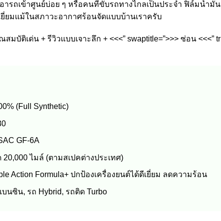
เอารถเข้าศูนย์บ่อย ๆ หรือคนที่ขับรถทางไกลเป็นประจำ ฟิล์มน้ำม
ีเยี่ยมแม้ในสภาวะอากาศร้อนจัดแบบบ้านเราครับ
ุณสมบัติเด่น + รีวิวแบบเจาะลึก + <<<” swaptitle=”>>> ซ่อน <<<” 
00% (Full Synthetic)
30
LSAC GF-6A
ด 20,000 ไมล์ (ตามสเปคต่างประเทศ)
iple Action Formula+ ปกป้องเครื่องยนต์ได้ดีเยี่ยม ลดความร้อน
บนซิน, รถ Hybrid, รถติด Turbo