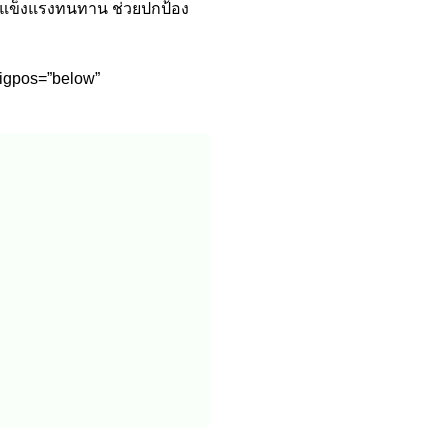
ันแข็งแรงทนทาน ช่วยปกป้อง
trigpos=”below”