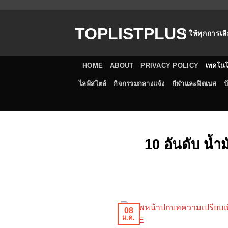
ข้าม
ไป
TOPLISTPLUS
ยัง
" ให้ทุกการเลื
เนื้อหา
HOME
ABOUT
PRIVACY POLICY
เทคโนโ
ไลฟ์สไตล์
กิจกรรมกลางแจ้ง
กีฬาและฟิตเนส
บ
10 อันดับ น้ำ
08
ม.ค.