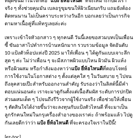
แป้ง ยี่ห้อไหนดี
ที่ผุดขึ้นมาในใจก็คือ “
” ที่จะเหมาะกับผิวเรา
จริง ๆ ทั้งช่วยคุมมัน เบลอรูขุมขนให้ผิวเนียนกริบ แถมยังต้อง
ติดทนนาน ไม่เป็นคราบระหว่างวันอีก บอกเลยว่าเป็นภารกิจ
ตามหาเนื้อคู่ที่แท้ทรูเลยล่ะค่ะ
เพราะเข้าใจหัวอกสาว ๆ ทุกคนดี วันนี้เลยขอสวมบทเป็นเพื่อน
ซี้ ขันอาสาไปทำการบ้านหนักมาก รวบรวมข้อมูล จัดอันดับ
10 แป้งตัวท็อปแห่งปี 2025 มาให้เพื่อน ๆ ได้ดูกันแบบเจาะลึก
สุด ๆ ค่ะ ไม่ว่าเพื่อน ๆ จะมีสภาพผิวแบบไหน ผิวมัน ผิวแห้ง
แป้ง ยี่ห้อไหนดี
หรือผิวผสม หรือกำลังมองหาว่า
ที่ตอบโจทย์
การใช้งานในโอกาสต่าง ๆ ตั้งแต่ลุคใส ๆ ในวันสบาย ๆ ไปจน
ถึงลุคสวยเป๊ะสำหรับออกงานสำคัญ รับรองว่าในลิสต์นี้มีคำ
ตอบแน่นอนค่ะ เราจะมาดูกันตั้งแต่เนื้อสัมผัส ระดับการปกปิด
ส่วนผสมเด็ด ๆ ไปจนถึงรีวิวจากผู้ใช้งานจริง เพื่อช่วยให้เพื่อน
ๆ ตัดสินใจได้ง่ายขึ้นว่าจะลงทุนกับแป้งตัวไหนดี ที่จะมาเป็น
ลูกรักคนใหม่ในกรุเครื่องสำอางของเราค่ะ ถ้าพร้อมแล้ว ไปดู
แป้ง ยี่ห้อไหนดี
กันเลยดีกว่าว่า
ที่จะครองใจเราในปีนี้!
[ez-toc]