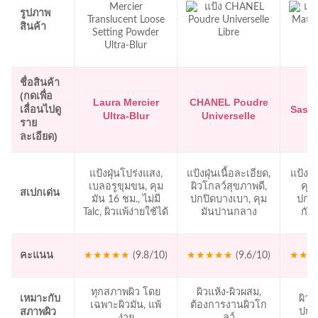
รูปภาพ
สินค้า
ชื่อสินค้า
(กดเพื่อ
Laura Mercier
CHANEL Poudre
เลื่อนไปดู
Sasi 
Ultra-Blur
Universelle
ราย
ละเอียด)
แป้งฝุ่นโปร่งแสง,
แป้งฝุ่นเนื้อละเอียด,
แป้งพั
เบลอรูขุมขน, คุม
ผิวโกลว์สุขภาพดี,
คุม
สเปกเด่น
มัน 16 ชม., ไม่มี
ปกปิดบางเบา, คุม
ปกปิ
Talc, ผิวแพ้ง่ายใช้ได้
มันปานกลาง
กันน
คะแนน
★★★★★
(9.8/10)
★★★★★
(9.6/10)
★★★
ทุกสภาพผิว โดย
ผิวแห้ง-ผิวผสม,
เหมาะกับ
ผิวม
เฉพาะผิวมัน, แพ้
ต้องการงานผิวโก
สภาพผิว
ปกปิ
ง่าย
ลว์