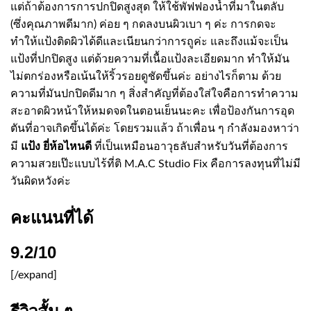
แต่ถ้าต้องการการปกปิดสูงสุด ให้ใช้พัฟฟองน้ำที่มาในตลับ
(ซึ่งคุณภาพดีมาก) ค่อย ๆ กดลงบนผิวเบา ๆ ค่ะ การกดจะ
ทำให้แป้งติดผิวได้ดีและเนียนกว่าการถูค่ะ และถึงแม้จะเป็น
แป้งที่ปกปิดสูง แต่ด้วยความที่เนื้อแป้งละเอียดมาก ทำให้มัน
ไม่ตกร่องหรือเน้นให้ริ้วรอยดูชัดขึ้นค่ะ อย่างไรก็ตาม ด้วย
ความที่มันปกปิดดีมาก ๆ สิ่งสำคัญที่ต้องใส่ใจคือการทำความ
สะอาดผิวหน้าให้หมดจดในตอนเย็นนะคะ เพื่อป้องกันการอุด
ตันที่อาจเกิดขึ้นได้ค่ะ โดยรวมแล้ว ถ้าเพื่อน ๆ กำลังมองหาว่า
แป้ง ยี่ห้อไหนดี
มี
ที่เป็นเหมือนอาวุธลับสำหรับวันที่ต้องการ
ความสวยเป๊ะแบบไร้ที่ติ M.A.C Studio Fix คือการลงทุนที่ไม่มี
วันผิดหวังค่ะ
คะแนนที่ได้
9.2/10
[/expand]