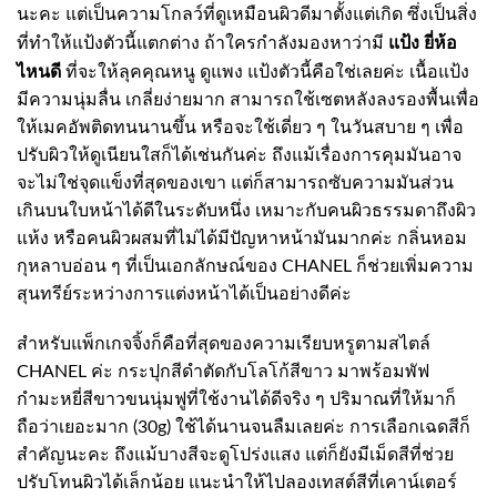
นะคะ แต่เป็นความโกลว์ที่ดูเหมือนผิวดีมาตั้งแต่เกิด ซึ่งเป็นสิ่ง
แป้ง ยี่ห้อ
ที่ทำให้แป้งตัวนี้แตกต่าง ถ้าใครกำลังมองหาว่ามี
ไหนดี
ที่จะให้ลุคคุณหนู ดูแพง แป้งตัวนี้คือใช่เลยค่ะ เนื้อแป้ง
มีความนุ่มลื่น เกลี่ยง่ายมาก สามารถใช้เซตหลังลงรองพื้นเพื่อ
ให้เมคอัพติดทนนานขึ้น หรือจะใช้เดี่ยว ๆ ในวันสบาย ๆ เพื่อ
ปรับผิวให้ดูเนียนใสก็ได้เช่นกันค่ะ ถึงแม้เรื่องการคุมมันอาจ
จะไม่ใช่จุดแข็งที่สุดของเขา แต่ก็สามารถซับความมันส่วน
เกินบนใบหน้าได้ดีในระดับหนึ่ง เหมาะกับคนผิวธรรมดาถึงผิว
แห้ง หรือคนผิวผสมที่ไม่ได้มีปัญหาหน้ามันมากค่ะ กลิ่นหอม
กุหลาบอ่อน ๆ ที่เป็นเอกลักษณ์ของ CHANEL ก็ช่วยเพิ่มความ
สุนทรีย์ระหว่างการแต่งหน้าได้เป็นอย่างดีค่ะ
สำหรับแพ็กเกจจิ้งก็คือที่สุดของความเรียบหรูตามสไตล์
CHANEL ค่ะ กระปุกสีดำตัดกับโลโก้สีขาว มาพร้อมพัฟ
กำมะหยี่สีขาวขนนุ่มฟูที่ใช้งานได้ดีจริง ๆ ปริมาณที่ให้มาก็
ถือว่าเยอะมาก (30g) ใช้ได้นานจนลืมเลยค่ะ การเลือกเฉดสีก็
สำคัญนะคะ ถึงแม้บางสีจะดูโปร่งแสง แต่ก็ยังมีเม็ดสีที่ช่วย
ปรับโทนผิวได้เล็กน้อย แนะนำให้ไปลองเทสต์สีที่เคาน์เตอร์