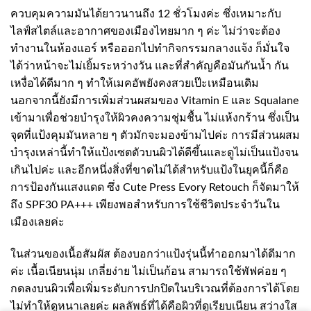
ควบคุมความมันได้ยาวนานถึง 12 ชั่วโมงค่ะ ซึ่งเหมาะกับ
ไลฟ์สไตล์และอากาศของเมืองไทยมาก ๆ ค่ะ ไม่ว่าจะต้อง
ทำงานในห้องแอร์ หรือออกไปทำกิจกรรมกลางแจ้ง ก็มั่นใจ
ได้ว่าหน้าจะไม่เยิ้มระหว่างวัน และที่สำคัญคือมันกันน้ำ กัน
เหงื่อได้ดีมาก ๆ ทำให้เมคอัพยังคงสวยเป๊ะเหมือนเดิม
นอกจากนี้ยังมีการเพิ่มส่วนผสมของ Vitamin E และ Squalane
เข้ามาเพื่อช่วยบำรุงให้ผิวคงความชุ่มชื้น ไม่แห้งกร้าน ซึ่งเป็น
จุดที่แป้งคุมมันหลาย ๆ ตัวมักจะมองข้ามไปค่ะ การมีส่วนผสม
บำรุงเหล่านี้ทำให้แป้งเซตตัวบนผิวได้ดีขึ้นและดูไม่เป็นแป้งจน
เกินไปค่ะ และอีกหนึ่งสิ่งที่ขาดไม่ได้สำหรับแป้งในยุคนี้ก็คือ
การป้องกันแสงแดด ซึ่ง Cute Press Evory Retouch ก็จัดมาให้
ถึง SPF30 PA+++ เพียงพอสำหรับการใช้ชีวิตประจำวันใน
เมืองเลยค่ะ
ในส่วนของเนื้อสัมผัส ต้องบอกว่าแป้งรุ่นนี้ทำออกมาได้ดีมาก
ค่ะ เนื้อเนียนนุ่ม เกลี่ยง่าย ไม่เป็นก้อน สามารถใช้พัฟค่อย ๆ
กดลงบนผิวเพื่อเพิ่มระดับการปกปิดในบริเวณที่ต้องการได้โดย
ไม่ทำให้ดูหนาเลยค่ะ ผลลัพธ์ที่ได้คือผิวที่ดูเรียบเนียน สว่างใส