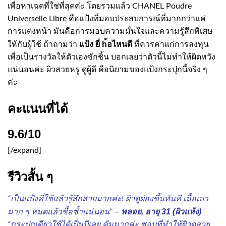
เพื่อหาเฉดที่ใช่ที่สุดค่ะ โดยรวมแล้ว CHANEL Poudre
Universelle Libre คือแป้งที่มอบประสบการณ์ที่มากกว่าแค่
การแต่งหน้า มันคือการมอบความมั่นใจและความรู้สึกพิเศษ
แป้ง ยี่ h้อไหนดี
ให้กับผู้ใช้ ถ้าถามว่า
ที่ควรค่าแก่การลงทุน
เพื่อเป็นรางวัลให้ตัวเองซักชิ้น บอกเลยว่าตัวนี้ไม่ทำให้ผิดหวัง
แน่นอนค่ะ ผิวสวยหรู ดูผู้ดี คือนิยามของแป้งกระปุกนี้จริง ๆ
ค่ะ
คะแนนที่ได้
9.6/10
[/expand]
รีวิวสั้น ๆ
“เป็นแป้งที่ใช้แล้วรู้สึกสวยมากค่ะ! ผิวดูผ่องขึ้นทันที เนื้อเบา
พลอย, อายุ 31 (ผิวแห้ง)
มาก ๆ หมดแล้วซื้อซ้ำแน่นอน” –
“กระปุกเดียวใช้ได้เป็นปีเลย คุ้มมากค่ะ ชอบที่ทำให้ผิวดูสวย