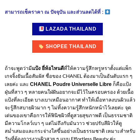
สามารถเช็คราคา ณ ปัจจุบัน และส่วนลดได้ที่ :
LAZADA THAILAND
SHOPEE THAILAND
แป้ง ยี่ห้อไหนดี
ถ้าจะพูดว่ามี
ที่ให้ความรู้สึกหรูหราตั้งแต่แพ็ก
เกจจิ้งยันเนื้อสัมผัส ชื่อของ CHANEL ต้องมาเป็นอันดับแรก ๆ
CHANEL Poudre Universelle Libre
เลยค่ะ และ
ก็คือแป้ง
ฝุ่นที่สาว ๆ หลายคนใฝ่ฝันอยากจะมีไว้ในครอบครอง ด้วยเนื้อ
แป้งที่ละเอียด บางเบาเหมือนอากาศ ทำให้เมื่อทาลงบนผิวแล้ว
จะรู้สึกสบายผิวมาก ๆ ไม่ทิ้งความรู้สึกหนักหน้าไว้เลยค่ะ จุด
เด่นของเขาคือการให้ฟินิชผิวที่ดูสวยสุขภาพดี เป็นธรรมชาติ
มีความโกลว์เบา ๆ แต่ไม่ถึงกับมันวาว ช่วยปรับสีผิวให้ดู
สม่ำเสมอและกระจ่างใสขึ้นอย่างเป็นธรรมชาติ เหมาะสำหรับ
วันที่ต้องการงานผิวสวย ๆ แบบ Effortless Beauty ค่ะ