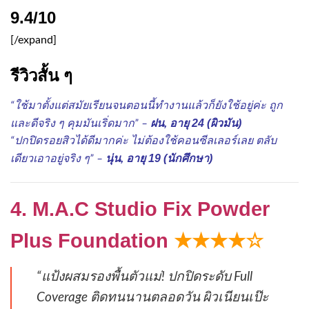
9.4/10
[/expand]
รีวิวสั้น ๆ
“ใช้มาตั้งแต่สมัยเรียนจนตอนนี้ทำงานแล้วก็ยังใช้อยู่ค่ะ ถูก
ฝน, อายุ 24 (ผิวมัน)
และดีจริง ๆ คุมมันเริ่ดมาก” –
“ปกปิดรอยสิวได้ดีมากค่ะ ไม่ต้องใช้คอนซีลเลอร์เลย ตลับ
นุ่น, อายุ 19 (นักศึกษา)
เดียวเอาอยู่จริง ๆ” –
4. M.A.C Studio Fix Powder
Plus Foundation
★★★★☆
“แป้งผสมรองพื้นตัวแม่! ปกปิดระดับ Full
Coverage ติดทนนานตลอดวัน ผิวเนียนเป๊ะ