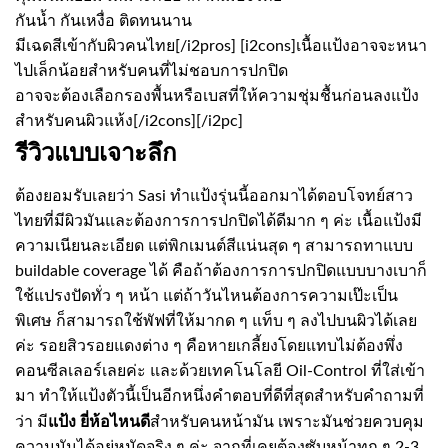
กันน้ำ กันเหงื่อ ติดทนนาน
มีเฉดสีเข้ากับผิวคนไทย[/i2pros] [i2cons]เนื้อแป้งอาจจะหนา
ไปเล็กน้อยสำหรับคนที่ไม่ชอบการปกปิด
อาจจะต้องเลือกรองพื้นหรือเบสที่ให้ความชุ่มชื้นก่อนลงแป้ง
สำหรับคนผิวแห้ง[/i2cons][/i2pc]
รีวิวแบบเจาะลึก
ต้องยอมรับเลยว่า Sasi ทำแป้งรุ่นนี้ออกมาได้ตอบโจทย์สาว
ไทยที่มีผิวมันและต้องการการปกปิดได้ดีมาก ๆ ค่ะ เนื้อแป้งมี
ความเนียนละเอียด แต่พิกเมนต์สีแน่นสุด ๆ สามารถทาแบบ
buildable coverage ได้ คือถ้าต้องการการปกปิดแบบบางเบาก็
ใช้แปรงปัดทั่ว ๆ หน้า แต่ถ้าวันไหนต้องการความเป๊ะเป็น
พิเศษ ก็สามารถใช้พัฟที่ให้มากด ๆ แท็บ ๆ ลงไปบนผิวได้เลย
ค่ะ รอยสิวรอยแดงต่าง ๆ คือหายเกลี้ยงโดยแทบไม่ต้องพึ่ง
คอนซีลเลอร์เลยค่ะ และด้วยเทคโนโลยี Oil-Control ที่ใส่เข้า
มา ทำให้แป้งตัวนี้เป็นอีกหนึ่งคำตอบที่ดีที่สุดสำหรับคำถามที่
แป้ง ยี่ห้อไหนดี
ว่า มี
สำหรับคนหน้ามัน เพราะมันช่วยควบคุม
ความมันได้อยู่หมัดจริง ๆ ค่ะ จากที่เคยต้องซับหน้าทุก ๆ 2-3