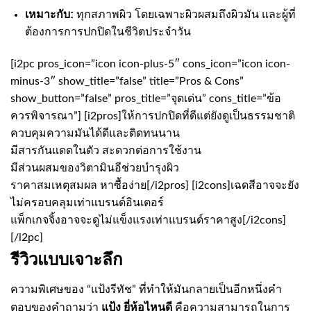
เหมาะกับ:
ทุกสภาพผิว โดยเฉพาะผิวผสมถึงผิวมัน และผู้ที่
ต้องการการปกปิดในชีวิตประจำวัน
[i2pc pros_icon=”icon icon-plus-5″ cons_icon=”icon icon-
minus-3″ show_title=”false” title=”Pros & Cons”
show_button=”false” pros_title=”จุดเด่น” cons_title=”ข้อ
ควรพิจารณา”] [i2pros]ให้การปกปิดที่ดีแต่ยังดูเป็นธรรมชาติ
ควบคุมความมันได้ดีและติดทนนาน
มีสารกันแดดในตัว สะดวกต่อการใช้งาน
มีส่วนผสมของวิตามินอีช่วยบำรุงผิว
ราคาสมเหตุสมผล หาซื้อง่าย[/i2pros] [i2cons]เฉดสีอาจจะยัง
ไม่ครอบคลุมเท่าแบรนด์อินเตอร์
แพ็กเกจจิ้งอาจจะดูไม่แข็งแรงเท่าแบรนด์ราคาสูง[/i2cons]
[/i2pc]
รีวิวแบบเจาะลึก
ความพิเศษของ “แป้งรีทัช” ที่ทำให้มันกลายเป็นอีกหนึ่งคำ
แป้ง ยี่ห้อไหนดี
ตอบของคำถามว่า
คือความสามารถในการ