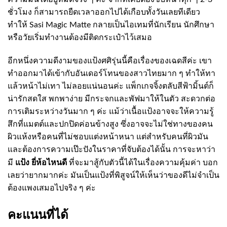
ชั่วโมง ก็สามารถยืดเวลาออกไปได้เกือบทั้งวันเลยทีเดียว
ทำให้ Sasi Magic Matte กลายเป็นไอเทมที่นักเรียน นักศึกษา
หรือวัยเริ่มทำงานต้องมีติดกระเป๋าไว้เสมอ
อีกหนึ่งความดีงามของแป้งศศิรุ่นนี้คือเรื่องของเฉดสีค่ะ เขา
ทำออกมาได้เข้ากับอันเดอร์โทนของสาวไทยมาก ๆ ทำให้ทา
แล้วหน้าไม่เทา ไม่ลอยแน่นอนค่ะ แพ็กเกจจิ้งตลับสีฟ้ามิ้นต์ก็
น่ารักสดใส พกพาง่าย มีกระจกและพัฟมาให้ในตัว สะดวกต่อ
การเติมระหว่างวันมาก ๆ ค่ะ แม้ว่าเนื้อแป้งอาจจะให้ความรู้
สึกที่แมตต์และปกปิดค่อนข้างสูง ซึ่งอาจจะไม่ใช่ทางของคน
ผิวแห้งหรือคนที่ไม่ชอบแต่งหน้าหนา แต่สำหรับคนที่ผิวมัน
และต้องการความเป๊ะปังในราคาที่จับต้องได้นั้น การจะหาว่า
แป้ง ยี่ห้อไหนดี
มี
ที่จะมาสู้กับตัวนี้ได้ในเรื่องความคุ้มค่า บอก
เลยว่ายากมากค่ะ มันเป็นแป้งที่พิสูจน์ให้เห็นว่าของดีไม่จำเป็น
ต้องแพงเสมอไปจริง ๆ ค่ะ
คะแนนที่ได้