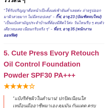
รีวิวสั้น ๆ
“ใช้รับปริญญาคือหน้าเป๊ะตั้งแต่เช้ายันค่ำเลยค่ะ ถ่ายรูปออก
กิ๊ฟ, อายุ 23 (บัณฑิตจบใหม่)
มาผิวสวยมาก ไม่มีดรอปเลย” –
“เป็นแป้งสามัญประจำบ้านที่ต้องมีติดไว้ค่ะ วันไหนรีบ ๆ ตบตัว
พี่อร, อายุ 35 (พนักงาน
เดียวจบเลย เนียนกริบจริง ๆ” –
ออฟฟิศ)
5. Cute Press Evory Retouch
Oil Control Foundation
Powder SPF30 PA+++
★★★★☆
“แป้งรีทัชผิวในตำนาน! ปกปิดเนียนใส
เหมือนมืออาชีพมาเอง คุมมัน กันแดด ครบ