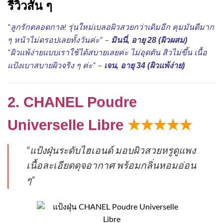
รีวิวสั้น ๆ
“ลูกรักตลอดกาล! รุ่นใหม่เบลอผิวสวยกว่าเดิมอีก คุมมันดีมาก
มินนี่, อายุ 28 (ผิวผสม)
ๆ หน้าไม่ดรอปเลยทั้งวันค่ะ” –
“ผิวแพ้ง่ายแบบเราใช้ได้สบายเลยค่ะ ไม่อุดตัน สิวไม่ขึ้น เนื้อ
เจน, อายุ 34 (ผิวแพ้ง่าย)
แป้งเบาสบายผิวจริง ๆ ค่ะ” –
2. CHANEL Poudre
Universelle Libre
★★★★★
“แป้งฝุ่นระดับไฮเอนด์ มอบผิวสวยหรูดูแพง
เนื้อละเอียดดุจอากาศ พร้อมกลิ่นหอมอ่อน
ๆ”