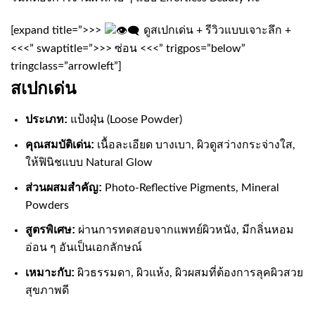
[expand title=”>>>
ดูสเปกเด่น + รีวิวแบบเจาะลึก +
<<<” swaptitle=”>>> ซ่อน <<<” trigpos=”below”
tringclass=”arrowleft”]
สเปกเด่น
ประเภท:
แป้งฝุ่น (Loose Powder)
คุณสมบัติเด่น:
เนื้อละเอียด บางเบา, ผิวดูสว่างกระจ่างใส,
ให้ฟินิชแบบ Natural Glow
ส่วนผสมสำคัญ:
Photo-Reflective Pigments, Mineral
Powders
สูตรพิเศษ:
ผ่านการทดสอบจากแพทย์ผิวหนัง, มีกลิ่นหอม
อ่อน ๆ อันเป็นเอกลักษณ์
เหมาะกับ:
ผิวธรรมดา, ผิวแห้ง, ผิวผสมที่ต้องการลุคผิวสวย
สุขภาพดี