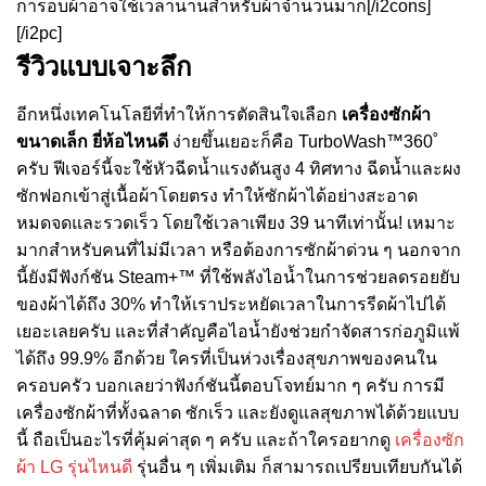
การอบผ้าอาจใช้เวลานานสำหรับผ้าจำนวนมาก[/i2cons]
[/i2pc]
รีวิวแบบเจาะลึก
อีกหนึ่งเทคโนโลยีที่ทำให้การตัดสินใจเลือก
เครื่องซักผ้า
ขนาดเล็ก ยี่ห้อไหนดี
ง่ายขึ้นเยอะก็คือ TurboWash™360˚
ครับ ฟีเจอร์นี้จะใช้หัวฉีดน้ำแรงดันสูง 4 ทิศทาง ฉีดน้ำและผง
ซักฟอกเข้าสู่เนื้อผ้าโดยตรง ทำให้ซักผ้าได้อย่างสะอาด
หมดจดและรวดเร็ว โดยใช้เวลาเพียง 39 นาทีเท่านั้น! เหมาะ
มากสำหรับคนที่ไม่มีเวลา หรือต้องการซักผ้าด่วน ๆ นอกจาก
นี้ยังมีฟังก์ชัน Steam+™ ที่ใช้พลังไอน้ำในการช่วยลดรอยยับ
ของผ้าได้ถึง 30% ทำให้เราประหยัดเวลาในการรีดผ้าไปได้
เยอะเลยครับ และที่สำคัญคือไอน้ำยังช่วยกำจัดสารก่อภูมิแพ้
ได้ถึง 99.9% อีกด้วย ใครที่เป็นห่วงเรื่องสุขภาพของคนใน
ครอบครัว บอกเลยว่าฟังก์ชันนี้ตอบโจทย์มาก ๆ ครับ การมี
เครื่องซักผ้าที่ทั้งฉลาด ซักเร็ว และยังดูแลสุขภาพได้ด้วยแบบ
นี้ ถือเป็นอะไรที่คุ้มค่าสุด ๆ ครับ และถ้าใครอยากดู
เครื่องซัก
ผ้า LG รุ่นไหนดี
รุ่นอื่น ๆ เพิ่มเติม ก็สามารถเปรียบเทียบกันได้