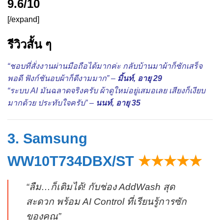
9.6/10
[/expand]
รีวิวสั้น ๆ
“ชอบที่สั่งงานผ่านมือถือได้มากค่ะ กลับบ้านมาผ้าก็ซักเสร็จ
พอดี ฟังก์ชันอบผ้าก็ดีงามมาก” –
มิ้นท์, อายุ 29
“ระบบ AI มันฉลาดจริงครับ ผ้าดูใหม่อยู่เสมอเลย เสียงก็เงียบ
มากด้วย ประทับใจครับ” –
นนท์, อายุ 35
3. Samsung
WW10T734DBX/ST
★★★★★
“ลืม…ก็เติมได้! กับช่อง AddWash สุด
สะดวก พร้อม AI Control ที่เรียนรู้การซัก
ของคุณ”