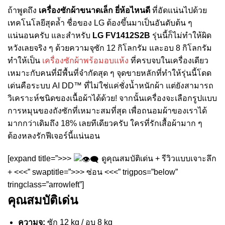
ถ้าพูดถึง
เครื่องซักผ้าขนาดเล็ก ยี่ห้อไหนดี
ที่อัดแน่นไปด้วย
เทคโนโลยีสุดล้ำ ชื่อของ LG ต้องขึ้นมาเป็นอันดับต้น ๆ
แน่นอนครับ และสำหรับ
LG FV1412S2B
รุ่นนี้ก็ไม่ทำให้ผิด
หวังเลยจริง ๆ ด้วยความจุซัก 12 กิโลกรัม และอบ 8 กิโลกรัม
ทำให้เป็น
เครื่องซักผ้าพร้อมอบแห้ง
ที่ครบจบในเครื่องเดียว
เหมาะกับคนที่มีพื้นที่จำกัดสุด ๆ จุดขายหลักที่ทำให้รุ่นนี้โดด
เด่นคือระบบ AI DD™ ที่ไม่ใช่แค่ชั่งน้ำหนักผ้า แต่ยังสามารถ
วิเคราะห์ชนิดของเนื้อผ้าได้ด้วย! จากนั้นเครื่องจะเลือกรูปแบบ
การหมุนของถังซักที่เหมาะสมที่สุด เพื่อถนอมผ้าของเราได้
มากกว่าเดิมถึง 18% เลยทีเดียวครับ ใครที่รักเสื้อผ้ามาก ๆ
ต้องหลงรักฟีเจอร์นี้แน่นอน
[expand title=”>>>
ดูคุณสมบัติเด่น + รีวิวแบบเจาะลึก
+ <<<” swaptitle=”>>> ซ่อน <<<” trigpos=”below”
tringclass=”arrowleft”]
คุณสมบัติเด่น
ความจุ:
ซัก 12 kg / อบ 8 kg