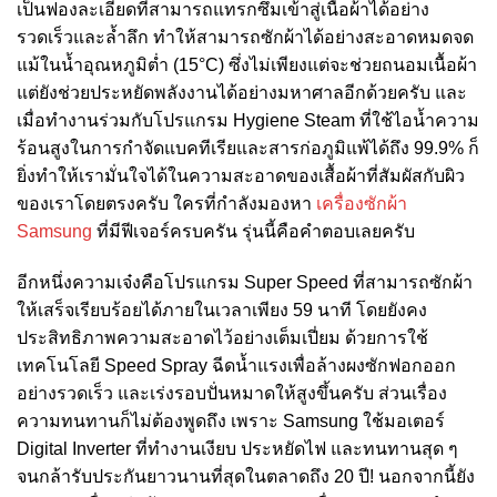
เป็นฟองละเอียดที่สามารถแทรกซึมเข้าสู่เนื้อผ้าได้อย่าง
รวดเร็วและล้ำลึก ทำให้สามารถซักผ้าได้อย่างสะอาดหมดจด
แม้ในน้ำอุณหภูมิต่ำ (15°C) ซึ่งไม่เพียงแต่จะช่วยถนอมเนื้อผ้า
แต่ยังช่วยประหยัดพลังงานได้อย่างมหาศาลอีกด้วยครับ และ
เมื่อทำงานร่วมกับโปรแกรม Hygiene Steam ที่ใช้ไอน้ำความ
ร้อนสูงในการกำจัดแบคทีเรียและสารก่อภูมิแพ้ได้ถึง 99.9% ก็
ยิ่งทำให้เรามั่นใจได้ในความสะอาดของเสื้อผ้าที่สัมผัสกับผิว
ของเราโดยตรงครับ ใครที่กำลังมองหา
เครื่องซักผ้า
Samsung
ที่มีฟีเจอร์ครบครัน รุ่นนี้คือคำตอบเลยครับ
อีกหนึ่งความเจ๋งคือโปรแกรม Super Speed ที่สามารถซักผ้า
ให้เสร็จเรียบร้อยได้ภายในเวลาเพียง 59 นาที โดยยังคง
ประสิทธิภาพความสะอาดไว้อย่างเต็มเปี่ยม ด้วยการใช้
เทคโนโลยี Speed Spray ฉีดน้ำแรงเพื่อล้างผงซักฟอกออก
อย่างรวดเร็ว และเร่งรอบปั่นหมาดให้สูงขึ้นครับ ส่วนเรื่อง
ความทนทานก็ไม่ต้องพูดถึง เพราะ Samsung ใช้มอเตอร์
Digital Inverter ที่ทำงานเงียบ ประหยัดไฟ และทนทานสุด ๆ
จนกล้ารับประกันยาวนานที่สุดในตลาดถึง 20 ปี! นอกจากนี้ยัง