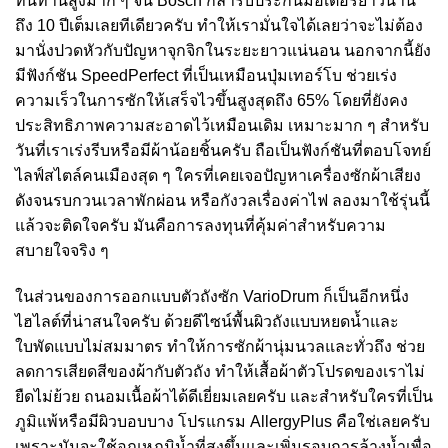
ทนทานสูงมาก ๆ จน Bosch กล้ารับประกันมอเตอร์ยาวนาน
ถึง 10 ปีเต็มเลยทีเดียวครับ ทำให้เรามั่นใจได้เลยว่าจะไม่ต้อง
มานั่งปวดหัวกับปัญหาจุกจิกในระยะยาวแน่นอน นอกจากนี้ยัง
มีฟังก์ชัน SpeedPerfect ที่เป็นเหมือนปุ่มเทอร์โบ ช่วยเร่ง
ความเร็วในการซักให้เสร็จไวขึ้นสูงสุดถึง 65% โดยที่ยังคง
ประสิทธิภาพความสะอาดไว้เหมือนเดิม เหมาะมาก ๆ สำหรับ
วันที่เราเร่งรีบหรือมีผ้าน้อยชิ้นครับ ถือเป็นฟังก์ชันที่ตอบโจทย์
ไลฟ์สไตล์คนเมืองสุด ๆ ใครที่เคยเจอปัญหาเครื่องซักผ้าเสียง
ดังจนรบกวนเวลาพักผ่อน หรือกังวลเรื่องค่าไฟ ลองมาใช้รุ่นนี้
แล้วจะติดใจครับ มันคือการลงทุนที่คุ้มค่าสำหรับความ
สบายใจจริง ๆ
ในส่วนของการออกแบบตัวถังซัก VarioDrum ก็เป็นอีกหนึ่ง
ไฮไลต์ที่น่าสนใจครับ ด้วยดีไซน์พื้นผิวถังแบบหยดน้ำและ
ใบพัดแบบไม่สมมาตร ทำให้การซักผ้านุ่มนวลและทั่วถึง ช่วย
ลดการเสียดสีของผ้ากับตัวถัง ทำให้เสื้อผ้าตัวโปรดของเราไม่
ยืดไม่ย้วย ถนอมเนื้อผ้าได้ดีเยี่ยมเลยครับ และสำหรับใครที่เป็น
ภูมิแพ้หรือมีผิวบอบบาง โปรแกรม AllergyPlus คือใช่เลยครับ
เพราะมันจะใช้อุณหภูมิน้ำที่สูงขึ้นและเพิ่มรอบการล้างน้ำเพื่อ