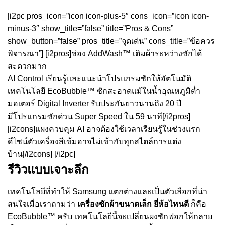
[i2pc pros_icon=”icon icon-plus-5″ cons_icon=”icon icon-
minus-3″ show_title=”false” title=”Pros & Cons”
show_button=”false” pros_title=”จุดเด่น” cons_title=”ข้อควร
พิจารณา”] [i2pros]ช่อง AddWash™ เติมผ้าระหว่างซักได้
สะดวกมาก
AI Control เรียนรู้และแนะนำโปรแกรมซักให้อัตโนมัติ
เทคโนโลยี EcoBubble™ ซักสะอาดแม้ในน้ำอุณหภูมิต่ำ
มอเตอร์ Digital Inverter รับประกันยาวนานถึง 20 ปี
มีโปรแกรมซักด่วน Super Speed ใน 59 นาที[/i2pros]
[i2cons]แผงควบคุม AI อาจต้องใช้เวลาเรียนรู้ในช่วงแรก
ดีไซน์ตัวเครื่องสีเข้มอาจไม่เข้ากับทุกสไตล์การแต่ง
บ้าน[/i2cons] [/i2pc]
รีวิวแบบเจาะลึก
เทคโนโลยีที่ทำให้ Samsung แตกต่างและเป็นตัวเลือกที่น่า
สนใจเมื่อเราถามว่า
เครื่องซักผ้าขนาดเล็ก ยี่ห้อไหนดี
ก็คือ
EcoBubble™ ครับ เทคโนโลยีนี้จะเปลี่ยนผงซักฟอกให้กลาย