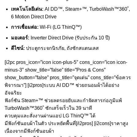
เทคโนโลยีเด่น:
AI DD™, Steam+™, TurboWash™360˚,
6 Motion Direct Drive
การเชื่อมต่อ:
Wi-Fi (LG ThinQ™)
มอเตอร์:
Inverter Direct Drive (รับประกัน 10 ปี)
ดีไซน์:
ประตูกระจกนิรภัย, ถังซักสแตนเลส
[i2pc pros_icon=”icon icon-plus-5″ cons_icon=”icon icon-
minus-3″ show_title=”false” title=”Pros & Cons”
show_button=”false” pros_title=”จุดเด่น” cons_title=”ข้อควร
พิจารณา”] [i2pros]ระบบ AI DD™ ช่วยถนอมผ้าได้อย่าง
อัจฉริยะ
ฟังก์ชัน Steam+™ ช่วยลดรอยยับและกำจัดสารก่อภูมิแพ้
TurboWash™360˚ ซักเสร็จเร็วใน 39 นาที
ควบคุมและสั่งงานผ่านแอป LG ThinQ™ ได้
มีฟังก์ชันอบผ้าในตัว ประหยัดพื้นที่[/i2pros] [i2cons]ราคาสูง
เนื่องจากมีฟังก์ชันอบผ้า