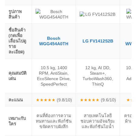
รูปภาพ
สินค้า
ชื่อสินค้า
(กดเพื่อ
Bosch
เลื่อนไปดู
LG FV1412S2B
WGG454A0TH
WW1
ราย
ละเอียด)
10.5 kg, 1400
12 kg, AI DD,
10.5 
คุณสมบัติ
RPM, AntiStain,
Steam+,
E
เด่น
EcoSilence Drive,
TurboWash360,
AddW
SpeedPerfect
ThinQ
คะแนน
★★★★★
(9.8/10)
★★★★★
(9.6/10)
★★
คนที่ต้องการความ
สายเทคโนโลยี
ครอบค
เหมาะกับ
ทนทานและฟังก์ชัน
ชอบความอัจฉริยะ
ผ้าแ
ใคร
ขจัดคราบฝังลึก
และฟังก์ชันไอน้ำ
ส