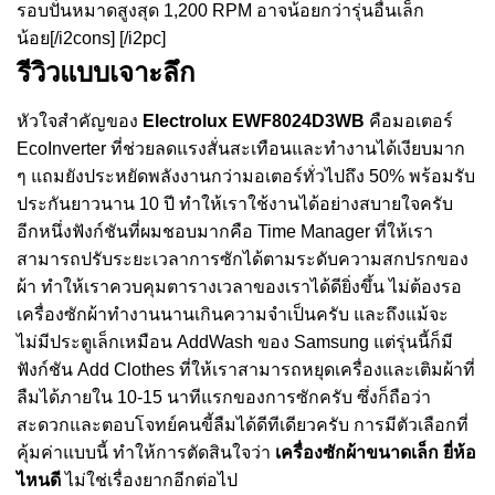
รอบปั่นหมาดสูงสุด 1,200 RPM อาจน้อยกว่ารุ่นอื่นเล็ก
น้อย[/i2cons] [/i2pc]
รีวิวแบบเจาะลึก
หัวใจสำคัญของ
Electrolux EWF8024D3WB
คือมอเตอร์
EcoInverter ที่ช่วยลดแรงสั่นสะเทือนและทำงานได้เงียบมาก
ๆ แถมยังประหยัดพลังงานกว่ามอเตอร์ทั่วไปถึง 50% พร้อมรับ
ประกันยาวนาน 10 ปี ทำให้เราใช้งานได้อย่างสบายใจครับ
อีกหนึ่งฟังก์ชันที่ผมชอบมากคือ Time Manager ที่ให้เรา
สามารถปรับระยะเวลาการซักได้ตามระดับความสกปรกของ
ผ้า ทำให้เราควบคุมตารางเวลาของเราได้ดียิ่งขึ้น ไม่ต้องรอ
เครื่องซักผ้าทำงานนานเกินความจำเป็นครับ และถึงแม้จะ
ไม่มีประตูเล็กเหมือน AddWash ของ Samsung แต่รุ่นนี้ก็มี
ฟังก์ชัน Add Clothes ที่ให้เราสามารถหยุดเครื่องและเติมผ้าที่
ลืมได้ภายใน 10-15 นาทีแรกของการซักครับ ซึ่งก็ถือว่า
สะดวกและตอบโจทย์คนขี้ลืมได้ดีทีเดียวครับ การมีตัวเลือกที่
คุ้มค่าแบบนี้ ทำให้การตัดสินใจว่า
เครื่องซักผ้าขนาดเล็ก ยี่ห้อ
ไหนดี
ไม่ใช่เรื่องยากอีกต่อไป