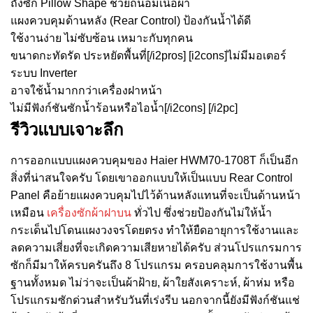
ถังซัก Pillow Shape ช่วยถนอมเนื้อผ้า
แผงควบคุมด้านหลัง (Rear Control) ป้องกันน้ำได้ดี
ใช้งานง่าย ไม่ซับซ้อน เหมาะกับทุกคน
ขนาดกะทัดรัด ประหยัดพื้นที่[/i2pros] [i2cons]ไม่มีมอเตอร์
ระบบ Inverter
อาจใช้น้ำมากกว่าเครื่องฝาหน้า
ไม่มีฟังก์ชันซักน้ำร้อนหรือไอน้ำ[/i2cons] [/i2pc]
รีวิวแบบเจาะลึก
การออกแบบแผงควบคุมของ Haier HWM70-1708T ก็เป็นอีก
สิ่งที่น่าสนใจครับ โดยเขาออกแบบให้เป็นแบบ Rear Control
Panel คือย้ายแผงควบคุมไปไว้ด้านหลังแทนที่จะเป็นด้านหน้า
เหมือน
เครื่องซักผ้าฝาบน
ทั่วไป ซึ่งช่วยป้องกันไม่ให้น้ำ
กระเด็นไปโดนแผงวงจรโดยตรง ทำให้ยืดอายุการใช้งานและ
ลดความเสี่ยงที่จะเกิดความเสียหายได้ครับ ส่วนโปรแกรมการ
ซักก็มีมาให้ครบครันถึง 8 โปรแกรม ครอบคลุมการใช้งานพื้น
ฐานทั้งหมด ไม่ว่าจะเป็นผ้าฝ้าย, ผ้าใยสังเคราะห์, ผ้าห่ม หรือ
โปรแกรมซักด่วนสำหรับวันที่เร่งรีบ นอกจากนี้ยังมีฟังก์ชันแช่