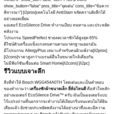
show_button=”false” pros_title=”จุดเด่น” cons_title=”ข้อควร
พิจารณา”] [i2pros]เทคโนโลยี AntiStain ขจัดคราบฝังลึกได้
อย่างยอดเยี่ยม
มอเตอร์ EcoSilence Drive ทำงานเงียบ ทนทาน และประหยัด
พลังงาน
โปรแกรม SpeedPerfect ช่วยลดเวลาซักได้สูงสุด 65%
ดีไซน์ตัวเครื่องแข็งแรงทนทานตามมาตรฐานเยอรมัน
มีโปรแกรม AllergyPlus เหมาะสำหรับคนผิวแพ้ง่าย[/i2pros]
[i2cons]ราคาสูงกว่าแบรนด์อื่นในขนาดใกล้เคียงกัน
ไม่มีฟังก์ชันเชื่อมต่อ Smart Home[/i2cons] [/i2pc]
รีวิวแบบเจาะลึก
สิ่งที่ทำให้ Bosch WGG454A0TH โดดเด่นและเป็นคำตอบ
ของคำถามว่า
เครื่องซักผ้าขนาดเล็ก ยี่ห้อไหนดี
คือหัวใจหลัก
อย่างมอเตอร์ EcoSilence Drive™ ครับ มันเป็นมอเตอร์แบบ
ไร้แปรงถ่านที่นอกจากจะทำงานได้เงียบกริบจนแทบไม่ได้ยิน
เสียงแล้ว ยังช่วยประหยัดพลังงานได้อย่างน่าทึ่งและมีความ