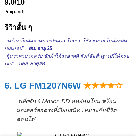
9.0/10
[/expand]
รีวิวสั้น ๆ
“เครื่องเล็กดีค่ะ เหมาะกับคอนโดมาก ใช้งานง่าย ไม่ต้องคิด
เยอะเลย” –
ฝน, อายุ 25
“คุ้มราคามากครับ ซักผ้าได้สะอาดดี ฟังก์ชันพื้นฐานมีให้ครบ
เลย” –
บอย, อายุ 28
6. LG FM1207N6W
★★★★☆
“พลังซัก 6 Motion DD สุดอ่อนโยน พร้อม
มอเตอร์ต่อตรงที่เงียบสนิท เหมาะกับชีวิต
คอนโด”