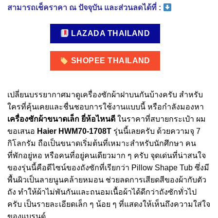
สามารถเช็คราคา ณ ปัจจุบัน และส่วนลดได้ที่ :
LAZADA THAILAND
SHOPEE THAILAND
เปลี่ยนบรรยากาศมาดูเครื่องซักผ้าฝาบนกันบ้างครับ สำหรับ
ใครที่คุ้นเคยและชื่นชอบการใช้งานแบบนี้ หรือกำลังมองหา
เครื่องซักผ้าขนาดเล็ก ยี่ห้อไหนดี
ในราคาที่สบายกระเป๋า ผม
ขอเสนอ
Haier HWM70-1708T
รุ่นนี้เลยครับ ด้วยความจุ 7
กิโลกรัม ถือเป็นขนาดเริ่มต้นที่เหมาะสำหรับนักศึกษา คน
ที่พักอยู่หอ หรือคนที่อยู่คนเดียวมาก ๆ ครับ จุดเด่นที่น่าสนใจ
ของรุ่นนี้คือดีไซน์ของถังซักที่เรียกว่า Pillow Shape Tub ซึ่งมี
พื้นผิวเป็นลายนูนคล้ายหมอน ช่วยลดการเสียดสีของผ้ากับตัว
ถัง ทำให้ผ้าไม่พันกันและถนอมเนื้อผ้าได้ดีกว่าถังซักทั่วไป
ครับ เป็นรายละเอียดเล็ก ๆ น้อย ๆ ที่แสดงให้เห็นถึงความใส่ใจ
ของแบรนด์