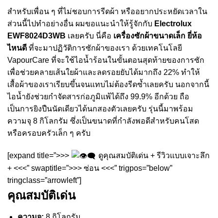
สำหรับเพื่อน ๆ ที่ไม่ชอบการรีดผ้า หรืออยากประหยัดเวลาใน
ส่วนนี้ไปทำอย่างอื่น ผมขอแนะนำให้รู้จักกับ
Electrolux
EWF8024D3WB
เลยครับ นี่คือ
เครื่องซักผ้าขนาดเล็ก ยี่ห้อ
ไหนดี
ที่จะมาปฏิวัติการซักผ้าของเรา ด้วยเทคโนโลยี
VapourCare ที่จะใช้ไอน้ำร้อนในขั้นตอนสุดท้ายของการซัก
เพื่อช่วยคลายเส้นใยผ้าและลดรอยยับได้มากถึง 22% ทำให้
เสื้อผ้าของเราเรียบขึ้นจนแทบไม่ต้องรีดซ้ำเลยครับ นอกจากนี้
ไอน้ำยังช่วยกำจัดสารก่อภูมิแพ้ได้ถึง 99.9% อีกด้วย ถือ
เป็นการยิงปืนนัดเดียวได้นกสองตัวเลยครับ รุ่นนี้มาพร้อม
ความจุ 8 กิโลกรัม ซึ่งเป็นขนาดที่กำลังพอดีสำหรับคนโสด
หรือครอบครัวเล็ก ๆ ครับ
[expand title=”>>>
ดูคุณสมบัติเด่น + รีวิวแบบเจาะลึก
+ <<<” swaptitle=”>>> ซ่อน <<<” trigpos=”below”
tringclass=”arrowleft”]
คุณสมบัติเด่น
ความจุ:
8 กิโลกรัม