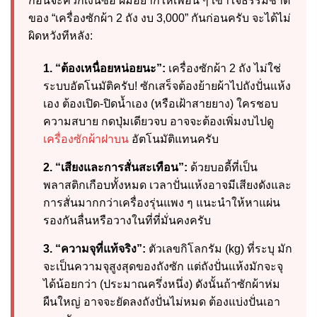
ก่อนจะควักเงินซื้อ ผมอยากให้เพื่อน ๆ เข้าใจธรรมชาติ
ของ “เครื่องซักผ้า 2 ถัง งบ 3,000” กันก่อนครับ จะได้ไม่
ผิดหวังทีหลัง:
1. “ต้องเหนื่อยหน่อยนะ”:
เครื่องซักผ้า 2 ถัง ไม่ใช่
ระบบอัตโนมัติครับ! ซักเสร็จต้องย้ายผ้าไปถังปั่นแห้ง
เอง ต้องเปิด-ปิดน้ำเอง (หรือเฝ้าสายยาง) ใครชอบ
ความสบาย กดปุ่มเดียวจบ อาจจะต้องเพิ่มงบไปดู
เครื่องซักผ้าฝาบน
อัตโนมัติแทนครับ
2. “เสียงและการสั่นสะเทือน”:
ด้วยบอดี้ที่เป็น
พลาสติกเกือบทั้งหมด เวลาปั่นแห้งอาจมีเสียงดังและ
การสั่นมากกว่าเครื่องรุ่นแพง ๆ แนะนำให้หาแผ่น
รองกันลื่นหรือวางในที่ที่มั่นคงครับ
3. “ความจุที่แท้จริง”:
ตัวเลขกิโลกรัม (kg) ที่ระบุ มัก
จะเป็นความจุสูงสุดของถังซัก แต่ถังปั่นแห้งมักจะจุ
ได้น้อยกว่า (ประมาณครึ่งหนึ่ง) ดังนั้นถ้าซักผ้าห่ม
ผืนใหญ่ อาจจะยัดลงถังปั่นไม่หมด ต้องแบ่งปั่นเอา