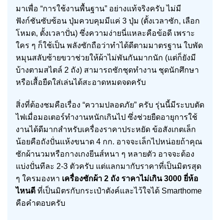
มาเพื่อ “การใช้งานพื้นฐาน” อย่างแท้จริงครับ ไม่มี
ฟังก์ชันซับซ้อน ปุ่มควบคุมมีแค่ 3 ปุ่ม (ตั้งเวลาซัก, เลือก
โหมด, ตั้งเวลาปั่น) ซึ่งความง่ายนี่แหละคือข้อดี เพราะ
ใคร ๆ ก็ใช้เป็น พลังซักถือว่าทำได้ดีตามมาตรฐาน ใบพัด
หมุนสลับซ้ายขวาช่วยให้ผ้าไม่พันกันมากนัก (แต่ก็ยังมี
บ้างตามสไตล์ 2 ถัง) สามารถซักชุดทำงาน ชุดนักศึกษา
หรือเสื้อยืดใส่เล่นได้สะอาดหมดจดครับ
สิ่งที่ต้องชมคือเรื่อง “ความปลอดภัย” ครับ รุ่นนี้มีระบบตัด
ไฟเมื่อมอเตอร์ทำงานหนักเกินไป ซึ่งช่วยยืดอายุการใช้
งานได้ดีมากสำหรับเครื่องราคาประหยัด ข้อสังเกตเล็ก
น้อยคือถังปั่นแห้งขนาด 4 กก. อาจจะเล็กไปหน่อยถ้าคุณ
ซักผ้านวมหรือกางเกงยีนส์หนา ๆ หลายตัว อาจจะต้อง
แบ่งปั่นทีละ 2-3 ตัวครับ แต่แลกมากับราคาที่เป็นมิตรสุด
ๆ ใครมองหา
เครื่องซักผ้า 2 ถัง ราคาไม่เกิน 3000 ยี่ห้อ
ไหนดี
ที่เป็นมิตรกับกระเป๋าตังค์และไว้ใจได้ Smarthome
คือคำตอบครับ