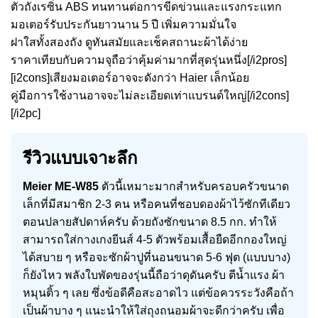
ตัวถังเรซิ่น ABS ทนทานต่อการขีดข่วนและแรงกระแทก
มอเตอร์รับประกันยาวนาน 5 ปี เพิ่มความมั่นใจ
ฝาใสทั้งสองถัง ดูทันสมัยและเช็คสถานะผ้าได้ง่าย
ราคาเทียบกับความจุถือว่าคุ้มค่ามากที่สุดรุ่นหนึ่ง[/i2pros]
[i2cons]เสียงมอเตอร์อาจจะดังกว่า Haier เล็กน้อย
คู่มือการใช้งานอาจจะไม่ละเอียดเท่าแบรนด์ใหญ่[/i2cons]
[/i2pc]
รีวิวแบบเจาะลึก
Meier ME-W85
ตัวนี้เหมาะมากสำหรับครอบครัวขนาด
เล็กที่มีสมาชิก 2-3 คน หรือคนที่ชอบดองผ้าไว้ซักทีเดียว
ตอนปลายสัปดาห์ครับ ด้วยถังซักขนาด 8.5 กก. ทำให้
สามารถใส่กางเกงยีนส์ 4-5 ตัวพร้อมเสื้อยืดอีกกองใหญ่
ได้สบาย ๆ หรือจะซักผ้าปูที่นอนขนาด 5-6 ฟุต (แบบบาง)
ก็ยังไหว พลังใบพัดของรุ่นนี้ถือว่าดุดันครับ ตีน้ำแรง ผ้า
หมุนติ้ว ๆ เลย ซึ่งข้อดีคือสะอาดไว แต่ข้อควรระวังคือถ้า
เป็นผ้าบาง ๆ แนะนำให้ใส่ถุงถนอมผ้าจะดีกว่าครับ เพื่อ