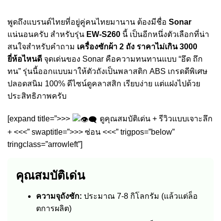
พูดถึงแบรนด์ไทยที่อยู่คู่คนไทยมานาน ต้องมีชื่อ
Sonar
แน่นอนครับ สำหรับรุ่น
EW-S260
นี้ เป็นอีกหนึ่งตัวเลือกที่น่า
สนใจสำหรับคำถาม
เครื่องซักผ้า 2 ถัง ราคาไม่เกิน 3000
ยี่ห้อไหนดี
จุดเด่นของ Sonar คือความทนทานแบบ “อึด ถึก
ทน” รุ่นนี้ออกแบบมาให้ตัวถังเป็นพลาสติก ABS เกรดดีพิเศษ
ปลอดสนิม 100% ดีไซน์ดูคลาสสิก เรียบง่าย แต่แฝงไปด้วย
ประสิทธิภาพครับ
[expand title=”>>>
ดูคุณสมบัติเด่น + รีวิวแบบเจาะลึก
+ <<<” swaptitle=”>>> ซ่อน <<<” trigpos=”below”
tringclass=”arrowleft”]
คุณสมบัติเด่น
ความจุถังซัก:
ประมาณ 7-8 กิโลกรัม (แล้วแต่ล็อ
ตการผลิต)