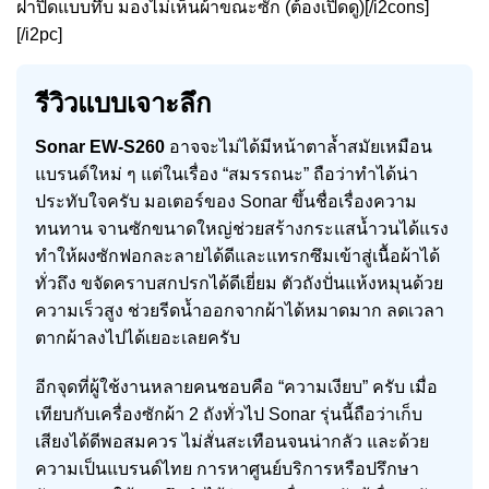
ฝาปิดแบบทึบ มองไม่เห็นผ้าขณะซัก (ต้องเปิดดู)[/i2cons]
[/i2pc]
รีวิวแบบเจาะลึก
Sonar EW-S260
อาจจะไม่ได้มีหน้าตาล้ำสมัยเหมือน
แบรนด์ใหม่ ๆ แต่ในเรื่อง “สมรรถนะ” ถือว่าทำได้น่า
ประทับใจครับ มอเตอร์ของ Sonar ขึ้นชื่อเรื่องความ
ทนทาน จานซักขนาดใหญ่ช่วยสร้างกระแสน้ำวนได้แรง
ทำให้ผงซักฟอกละลายได้ดีและแทรกซึมเข้าสู่เนื้อผ้าได้
ทั่วถึง ขจัดคราบสกปรกได้ดีเยี่ยม ตัวถังปั่นแห้งหมุนด้วย
ความเร็วสูง ช่วยรีดน้ำออกจากผ้าได้หมาดมาก ลดเวลา
ตากผ้าลงไปได้เยอะเลยครับ
อีกจุดที่ผู้ใช้งานหลายคนชอบคือ “ความเงียบ” ครับ เมื่อ
เทียบกับเครื่องซักผ้า 2 ถังทั่วไป Sonar รุ่นนี้ถือว่าเก็บ
เสียงได้ดีพอสมควร ไม่สั่นสะเทือนจนน่ากลัว และด้วย
ความเป็นแบรนด์ไทย การหาศูนย์บริการหรือปรึกษา