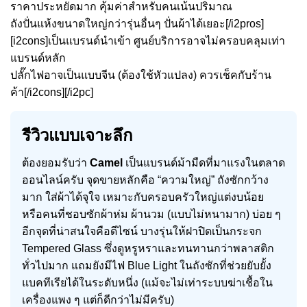
ราคาประหยัดมาก คุ้มค่าสำหรับคนเน้นปริมาณ
ถังปั่นแห้งขนาดใหญ่กว่ารุ่นอื่นๆ ปั่นผ้าได้เยอะ[/i2pros]
[i2cons]เป็นแบรนด์นำเข้า ศูนย์บริการอาจไม่ครอบคลุมเท่า
แบรนด์หลัก
ปลั๊กไฟอาจเป็นแบบจีน (ต้องใช้หัวแปลง) ควรเช็คกับร้าน
ค้า[/i2cons][/i2pc]
รีวิวแบบเจาะลึก
ต้องยอมรับว่า
Camel
เป็นแบรนด์ม้ามืดที่มาแรงในตลาด
ออนไลน์ครับ จุดขายหลักคือ “ความใหญ่” ถังซักกว้าง
มาก ใส่ผ้าได้จุใจ เหมาะกับครอบครัวใหญ่แต่งบน้อย
หรือคนที่ชอบซักผ้าห่ม ผ้านวม (แบบไม่หนามาก) บ่อย ๆ
อีกจุดที่น่าสนใจคือดีไซน์ บางรุ่นให้ฝาปิดเป็นกระจก
Tempered Glass ซึ่งดูหรูหราและทนทานกว่าพลาสติก
ทั่วไปมาก แถมยังมีไฟ Blue Light ในถังซักที่ช่วยยับยั้ง
แบคทีเรียได้ในระดับหนึ่ง (แม้จะไม่เท่าระบบฆ่าเชื้อใน
เครื่องแพง ๆ แต่ก็ดีกว่าไม่มีครับ)