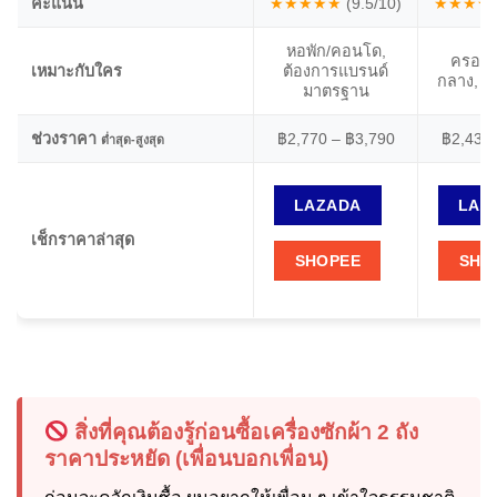
คะแนน
★★★★★
(9.5/10)
★★★★
หอพัก/คอนโด,
ครอบคร
เหมาะกับใคร
ต้องการแบรนด์
กลาง, ช
มาตรฐาน
ช่วงราคา
฿2,770 – ฿3,790
฿2,430 
ต่ำสุด-สูงสุด
LAZADA
LAZ
เช็กราคาล่าสุด
SHOPEE
SHO
สิ่งที่คุณต้องรู้ก่อนซื้อเครื่องซักผ้า 2 ถัง
ราคาประหยัด (เพื่อนบอกเพื่อน)