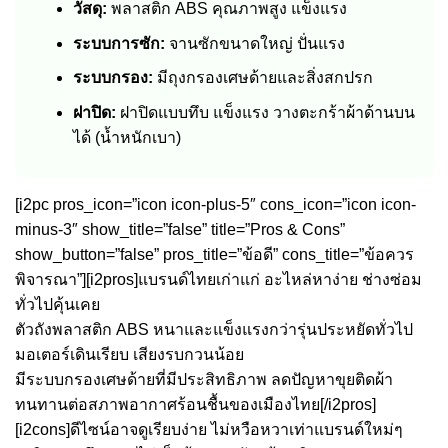
วัสดุ:
พลาสติก ABS คุณภาพสูง แข็งแรง
ระบบการซัก:
จานซักขนาดใหญ่ ปั่นแรง
ระบบกรอง:
มีถุงกรองเศษด้ายและสิ่งสกปรก
ฝาปิด:
ฝาปิดแบบทึบ แข็งแรง วางตะกร้าผ้าด้านบน
ได้ (น้ำหนักเบา)
[i2pc pros_icon=”icon icon-plus-5″ cons_icon=”icon icon-
minus-3″ show_title=”false” title=”Pros & Cons”
show_button=”false” pros_title=”ข้อดี” cons_title=”ข้อควร
พิจารณา”][i2pros]แบรนด์ไทยเก่าแก่ อะไหล่หาง่าย ช่างซ่อม
ทั่วไปคุ้นเคย
ตัวถังพลาสติก ABS หนาและแข็งแรงกว่ารุ่นประหยัดทั่วไป
มอเตอร์เดินเรียบ เสียงรบกวนน้อย
มีระบบกรองเศษด้ายที่มีประสิทธิภาพ ลดปัญหาขุยติดผ้า
ทนทานต่อสภาพอากาศร้อนชื้นของเมืองไทย[/i2pros]
[i2cons]ดีไซน์อาจดูเรียบง่าย ไม่หวือหวาเท่าแบรนด์ใหม่ๆ