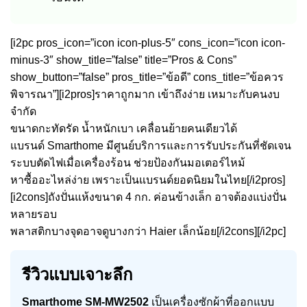
[i2pc pros_icon=”icon icon-plus-5″ cons_icon=”icon icon-
minus-3″ show_title=”false” title=”Pros & Cons”
show_button=”false” pros_title=”ข้อดี” cons_title=”ข้อควร
พิจารณา”][i2pros]ราคาถูกมาก เข้าถึงง่าย เหมาะกับคนงบ
จำกัด
ขนาดกะทัดรัด น้ำหนักเบา เคลื่อนย้ายคนเดียวได้
แบรนด์ Smarthome มีศูนย์บริการและการรับประกันที่ชัดเจน
ระบบตัดไฟเมื่อเครื่องร้อน ช่วยป้องกันมอเตอร์ไหม้
หาซื้ออะไหล่ง่าย เพราะเป็นแบรนด์ยอดนิยมในไทย[/i2pros]
[i2cons]ถังปั่นแห้งขนาด 4 กก. ค่อนข้างเล็ก อาจต้องแบ่งปั่น
หลายรอบ
พลาสติกบางจุดอาจดูบางกว่า Haier เล็กน้อย[/i2cons][/i2pc]
รีวิวแบบเจาะลึก
Smarthome SM-MW2502
เป็นเครื่องซักผ้าที่ออกแบบ