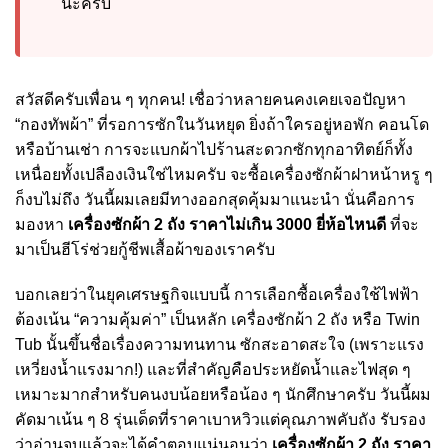
นะครับ
สวัสดีครับเพื่อน ๆ ทุกคน! เชื่อว่าหลายคนคงเคยเจอปัญหา
“กองทัพผ้า” ที่รอการซักในวันหยุด ยิ่งถ้าใครอยู่หอพัก คอนโด
หรือบ้านเช่า การจะแบกผ้าไปร้านสะดวกซักทุกอาทิตย์ก็ทั้ง
เหนื่อยทั้งเปลืองเงินใช่ไหมครับ จะซื้อเครื่องซักผ้าฝาหน้าหรู ๆ
ก็งบไม่ถึง วันนี้ผมเลยมีทางออกสุดคุ้มมาแนะนำ นั่นคือการ
มองหา
เครื่องซักผ้า 2 ถัง ราคาไม่เกิน 3000 ยี่ห้อไหนดี
ที่จะ
มาเป็นฮีโร่ช่วยกู้ชีพเสื้อผ้าของเราครับ
บอกเลยว่าในยุคเศรษฐกิจแบบนี้ การเลือกซื้อเครื่องใช้ไฟฟ้า
ต้องเน้น “ความคุ้มค่า” เป็นหลัก เครื่องซักผ้า 2 ถัง หรือ Twin
Tub นั้นขึ้นชื่อเรื่องความทนทาน ซักสะอาดสะใจ (เพราะแรง
เหวี่ยงน้ำแรงมาก!) และที่สำคัญคือประหยัดน้ำและไฟสุด ๆ
เหมาะมากสำหรับคนงบน้อยหรือน้อง ๆ นักศึกษาครับ วันนี้ผม
คัดมาเน้น ๆ 8 รุ่นเด็ดที่ราคาเบาหวิวแต่คุณภาพคับถัง รับรอง
ว่าอ่านจบแล้วจะได้คำตอบแน่นอนว่า
เครื่องซักผ้า 2 ถัง ราคา