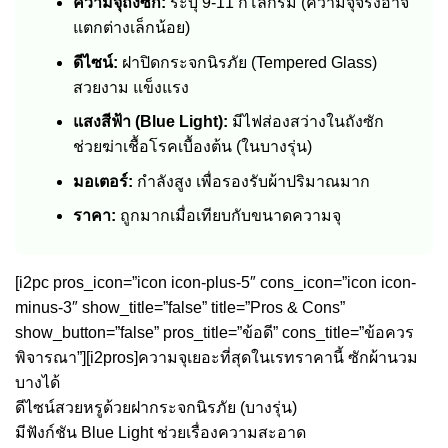
ความจุถังซัก:
ระบุ 9-11 กิโลกรัม (ความจุจริงอาจ
แตกต่างเล็กน้อย)
ดีไซน์:
ฝาปิดกระจกนิรภัย (Tempered Glass)
สวยงาม แข็งแรง
แสงสีฟ้า (Blue Light):
มีไฟส่องสว่างในถังซัก
ช่วยฆ่าเชื้อโรคเบื้องต้น (ในบางรุ่น)
มอเตอร์:
กำลังสูง เพื่อรองรับผ้าปริมาณมาก
ราคา:
ถูกมากเมื่อเทียบกับขนาดความจุ
[i2pc pros_icon=”icon icon-plus-5″ cons_icon=”icon icon-
minus-3″ show_title=”false” title=”Pros & Cons”
show_button=”false” pros_title=”ข้อดี” cons_title=”ข้อควร
พิจารณา”][i2pros]ความจุเยอะที่สุดในเรทราคานี้ ซักผ้านวม
บางได้
ดีไซน์สวยหรูด้วยฝากระจกนิรภัย (บางรุ่น)
มีฟังก์ชัน Blue Light ช่วยเรื่องความสะอาด