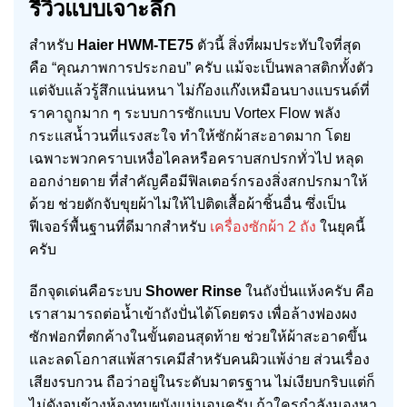
รีวิวแบบเจาะลึก
สำหรับ
Haier HWM-TE75
ตัวนี้ สิ่งที่ผมประทับใจที่สุด
คือ “คุณภาพการประกอบ” ครับ แม้จะเป็นพลาสติกทั้งตัว
แต่จับแล้วรู้สึกแน่นหนา ไม่ก๊องแก๊งเหมือนบางแบรนด์ที่
ราคาถูกมาก ๆ ระบบการซักแบบ Vortex Flow พลัง
กระแสน้ำวนที่แรงสะใจ ทำให้ซักผ้าสะอาดมาก โดย
เฉพาะพวกคราบเหงื่อไคลหรือคราบสกปรกทั่วไป หลุด
ออกง่ายดาย ที่สำคัญคือมีฟิลเตอร์กรองสิ่งสกปรกมาให้
ด้วย ช่วยดักจับขุยผ้าไม่ให้ไปติดเสื้อผ้าชิ้นอื่น ซึ่งเป็น
ฟีเจอร์พื้นฐานที่ดีมากสำหรับ
เครื่องซักผ้า 2 ถัง
ในยุคนี้
ครับ
อีกจุดเด่นคือระบบ
Shower Rinse
ในถังปั่นแห้งครับ คือ
เราสามารถต่อน้ำเข้าถังปั่นได้โดยตรง เพื่อล้างฟองผง
ซักฟอกที่ตกค้างในขั้นตอนสุดท้าย ช่วยให้ผ้าสะอาดขึ้น
และลดโอกาสแพ้สารเคมีสำหรับคนผิวแพ้ง่าย ส่วนเรื่อง
เสียงรบกวน ถือว่าอยู่ในระดับมาตรฐาน ไม่เงียบกริบแต่ก็
ไม่ดังจนข้างห้องทุบผนังแน่นอนครับ ถ้าใครกำลังมองหา