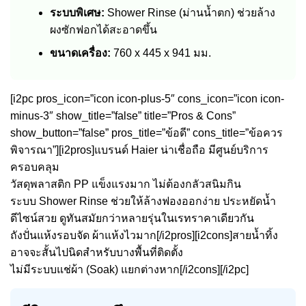
ระบบพิเศษ:
Shower Rinse (ม่านน้ำตก) ช่วยล้าง
ผงซักฟอกได้สะอาดขึ้น
ขนาดเครื่อง:
760 x 445 x 941 มม.
[i2pc pros_icon=”icon icon-plus-5″ cons_icon=”icon icon-
minus-3″ show_title=”false” title=”Pros & Cons”
show_button=”false” pros_title=”ข้อดี” cons_title=”ข้อควร
พิจารณา”][i2pros]แบรนด์ Haier น่าเชื่อถือ มีศูนย์บริการ
ครอบคลุม
วัสดุพลาสติก PP แข็งแรงมาก ไม่ต้องกลัวสนิมกิน
ระบบ Shower Rinse ช่วยให้ล้างฟองออกง่าย ประหยัดน้ำ
ดีไซน์สวย ดูทันสมัยกว่าหลายรุ่นในเรทราคาเดียวกัน
ถังปั่นแห้งรอบจัด ผ้าแห้งไวมาก[/i2pros][i2cons]สายน้ำทิ้ง
อาจจะสั้นไปนิดสำหรับบางพื้นที่ติดตั้ง
ไม่มีระบบแช่ผ้า (Soak) แยกต่างหาก[/i2cons][/i2pc]