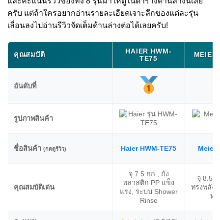
และคะแนนรีวิวของทั้ง 8 รุ่นมาให้ดูในตารางด้านล่างนี้เลย
ครับ แต่ถ้าใครอยากอ่านรายละเอียดเจาะลึกของแต่ละรุ่น
เลื่อนลงไปอ่านรีวิวจัดเต็มด้านล่างต่อได้เลยครับ!
HAIER HWM-
คุณสมบัติ
MEIER
TE75
อันดับที่
รูปภาพสินค้า
ชื่อสินค้า
Haier HWM-TE75
Meier
(กดดูรีวิว)
จุ 7.5 กก., ถัง
จุ 8.5 ก
พลาสติก PP แข็ง
คุณสมบัติเด่น
ทรงพลัง, ต
แรง, ระบบ Shower
ทน
Rinse