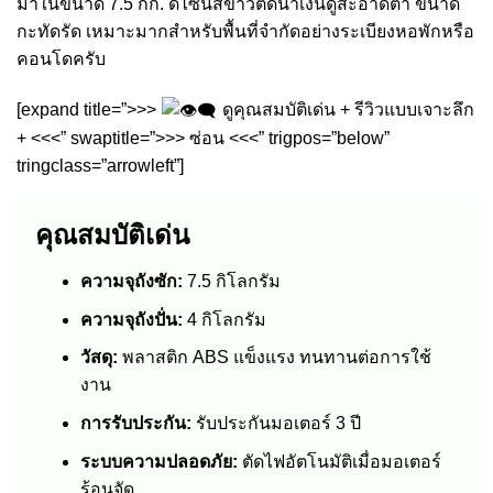
มาในขนาด 7.5 กก. ดีไซน์สีขาวตัดน้ำเงินดูสะอาดตา ขนาด
กะทัดรัด เหมาะมากสำหรับพื้นที่จำกัดอย่างระเบียงหอพักหรือ
คอนโดครับ
[expand title=”>>>
ดูคุณสมบัติเด่น + รีวิวแบบเจาะลึก
+ <<<” swaptitle=”>>> ซ่อน <<<” trigpos=”below”
tringclass=”arrowleft”]
คุณสมบัติเด่น
ความจุถังซัก:
7.5 กิโลกรัม
ความจุถังปั่น:
4 กิโลกรัม
วัสดุ:
พลาสติก ABS แข็งแรง ทนทานต่อการใช้
งาน
การรับประกัน:
รับประกันมอเตอร์ 3 ปี
ระบบความปลอดภัย:
ตัดไฟอัตโนมัติเมื่อมอเตอร์
ร้อนจัด