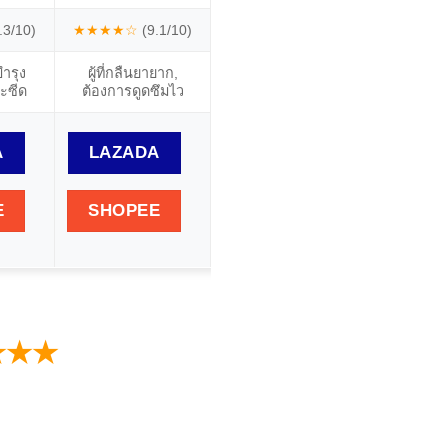
.3/10)
★★★★☆
(9.1/10)
★★★★☆
(9.0/10)
★★★★
บำรุง
ผู้ที่กลืนยายาก,
ผู้ที่ชอบทานวิตามิน
ผู้ที่ขาด B
วะซีด
ต้องการดูดซึมไว
แบบอมเล่น
ต้องกา
A
LAZADA
LAZADA
LAZ
E
SHOPEE
SHOPEE
SHO
★★★