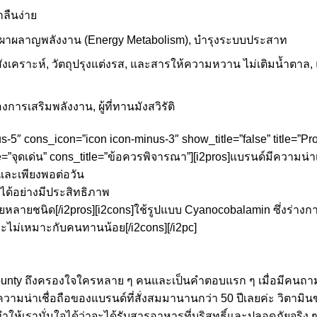
ลืนง่าย
ผาผลาญพลังงาน (Energy Metabolism), บำรุงระบบประสาท
งเคราะห์, วัตถุปรุงแต่งรส, และสารให้ความหวาน ไม่เติมน้ำตาล, แ
่ต้องการเสริมพลังงาน, ผู้ที่ทานมังสวิรัติ
us-5″ cons_icon=”icon icon-minus-3″ show_title=”false” title=”P
=”จุดเด่น” cons_title=”ข้อควรพิจารณา”][i2pros]แบรนด์มีความน่าเชื่อ
งและเพียงพอต่อวัน
ได้อย่างมีประสิทธิภาพ
อยหลายชนิด[/i2pros][i2cons]ใช้รูปแบบ Cyanocobalamin ซึ่งร่าง
ไม่เหมาะกับคนทานน้อย[/i2cons][/i2pc]
ounty ถึงครองใจใครหลาย ๆ คนและเป็นคำตอบแรก ๆ เมื่อมีคนถา
ามน่าเชื่อถือของแบรนด์ที่สั่งสมมานานกว่า 50 ปีเลยค่ะ วิตา
ห้เรามั่นใจได้ว่าจะได้รับสารอาหารที่บริสุทธิ์และปลอดภัยจริง ๆ