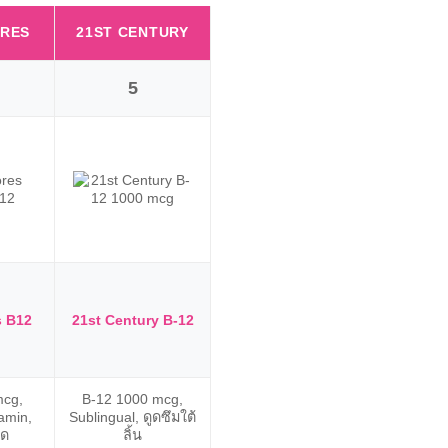
KIRK
RES
21ST CENTURY
NOW FOODS
SIGN
5
6
s B12
21st Century B-12
Now Foods B-12
Kirkla
mcg,
B-12 1000 mcg,
B-12 50
B-12 1000 mcg, เม็ด
amin,
Sublingual, ดูดซึมใต้
Methylco
อม, รสเชอร์รี่
อด
ลิ้น
ละลาย