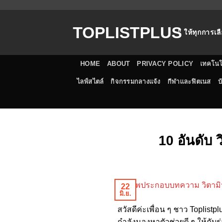
ข้าม
ไป
TOPLISTPLUS
ยัง
" ให้ทุกการเลื
เนื้อหา
HOME
ABOUT
PRIVACY POLICY
เทคโนโ
ไลฟ์สไตล์
กิจกรรมกลางแจ้ง
กีฬาและฟิตเนส
บ
10 อันดับ ว
22
มิ.ย.
สวัสดีค่ะเพื่อน ๆ ชาว Toplist
กำลังมองหาตัวช่วยดี ๆ ให้กับ