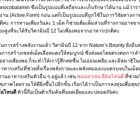
Cyanocobalamin ซึ่งเป็นรูปแบบที่เสถียรและเก็บรักษาได้นาน แม้ว
ช้งาน (Active Form) ก่อน แต่ก็เป็นรูปแบบที่ถูกใช้ในการวิจัยทา
งดีค่ะ การทานเพียงวันละ 1 เม็ด ก็ช่วยเติมเต็มส่วนที่ร่างกายอ
สี่ยงสูงที่จะได้รับวิตามินบี 12 ไม่เพียงพอจากอาหารปกติค่ะ
นการสร้างพลังงานแล้ว วิตามินบี 12 จาก Nature’s Bounty ยั
สร้างเซลล์เม็ดเลือดแดงให้สมบูรณ์ ซึ่งส่งผลโดยตรงต่อการลำเ
จนอย่างเพียงพอ ก็จะทำให้เรารู้สึกสดชื่น ไม่อ่อนเพลีย และมีสมาธิใ
าอาหารเสริมที่ช่วยทั้งเรื่องพลังกายและพลังสมองแบบครบจบในเม็ดเด
ทานอาหารเสริมตัวอื่น ๆ อยู่แล้ว เช่น
คอลลาเจน ยี่ห้อไหนดี
ที่ช่วย
ุขภาพโดยรวมให้ดียิ่งขึ้นไปอีกขั้น เรียกได้ว่าเป็นการลงทุนเพื่อสุข
ห้อไหนดี
ตัวนี้ถือเป็นตัวเริ่มต้นที่ยอดเยี่ยมและปลอดภัยค่ะ