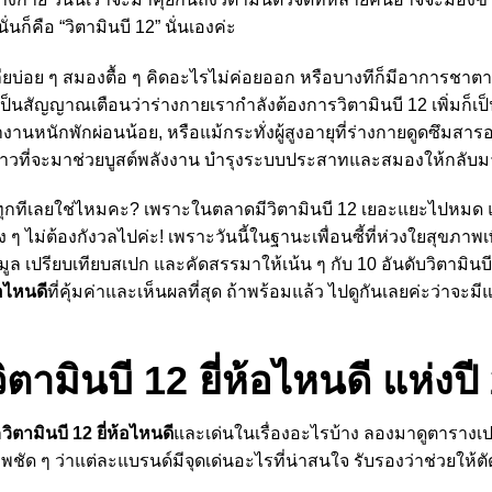
นก็คือ “วิตามินบี 12” นั่นเองค่ะ
นเพลียบ่อย ๆ สมองตื้อ ๆ คิดอะไรไม่ค่อยออก หรือบางทีก็มีอาการช
ป็นสัญญาณเตือนว่าร่างกายเรากำลังต้องการวิตามินบี 12 เพิ่มก็เป็
านหนักพักผ่อนน้อย, หรือแม้กระทั่งผู้สูงอายุที่ร่างกายดูดซึมสารอา
ขาวที่จะมาช่วยบูสต์พลังงาน บำรุงระบบประสาทและสมองให้กลับมาสด
ทุกทีเลยใช่ไหมคะ? เพราะในตลาดมีวิตามินบี 12 เยอะแยะไปหมด แล้
ิง ๆ ไม่ต้องกังวลไปค่ะ! เพราะวันนี้ในฐานะเพื่อนซี้ที่ห่วงใยสุขภา
 เปรียบเทียบสเปก และคัดสรรมาให้เน้น ๆ กับ 10 อันดับวิตามินบี 1
้อไหนดี
ที่คุ้มค่าและเห็นผลที่สุด ถ้าพร้อมแล้ว ไปดูกันเลยค่ะว่าจะ
ิตามินบี 12 ยี่ห้อไหนดี แห่งป
า
วิตามินบี 12 ยี่ห้อไหนดี
และเด่นในเรื่องอะไรบ้าง ลองมาดูตารางเ
าพชัด ๆ ว่าแต่ละแบรนด์มีจุดเด่นอะไรที่น่าสนใจ รับรองว่าช่วยให้ตั