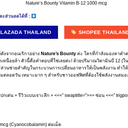
ะส่วนลดได้ที่ :
LAZADA THAILAND
SHOPEE THAILAN
ด์ดังจากอเมริกาอย่าง
Nature’s Bounty
ค่ะ ใครที่กำลังมองหาคำ
ึกเหนื่อยล้า ตัวนี้คือคำตอบที่ใช่เลยค่ะ! ด้วยปริมาณวิตามินบี 12 (
มีส่วนช่วยสำคัญในกระบวนการเปลี่ยนอาหารให้เป็นพลังงาน ทำให้เ
รมตลอดวัน เหมาะมาก ๆ สำหรับชาวออฟฟิศที่ต้องใช้พลังงานสมองเ
เปกเด่น + รีวิวแบบเจาะลึก + <<<” swaptitle=”>>> ซ่อน <<<” trigp
mcg (Cyanocobalamin) ต่อเม็ด