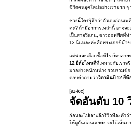
ชีวิตคนยุคใหม่อย่างเรามาก ๆ นั่
ช่วงนี้ใครรู้สึกว่าตัวเองอ่อ
คะ? ถ้ามีอาการเหล่านี้ อาจจะเ
เป็นสายวีแกน, ชาวออฟฟิศที่ทำง
12 นี่แหละค่ะคือพระเอกขี่ม้า
แต่พอจะเลือกซื้อทีไร ก็ตาลาย
12 ยี่ห้อไหนดี
ที่เหมาะกับเราจร
มาอย่างหนักหน่วง รวบรวมข้อมูล
ตอบคำถามว่า
วิตามินบี 12 ยี่ห
[ez-toc]
จัดอันดับ 10 ว
ก่อนจะไปเจาะลึกรีวิวทีละตัวว่
ให้ดูกันก่อนเลยค่ะ จะได้เห็นภ