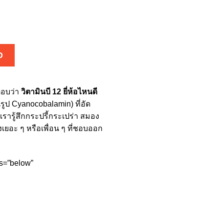
D
ตอบว่า
วิตามินบี 12 ยี่ห้อไหนดี
ในรูป Cyanocobalamin) ที่อัด
รารู้สึกกระปรี้กระเปร่า สมอง
ยอะ ๆ หรือเพื่อน ๆ ที่ชอบออก
os=”below”