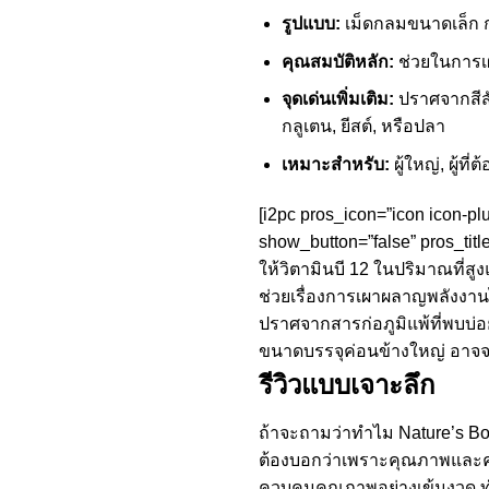
รูปแบบ:
เม็ดกลมขนาดเล็ก ก
คุณสมบัติหลัก:
ช่วยในการเ
จุดเด่นเพิ่มเติม:
ปราศจากสีสั
กลูเตน, ยีสต์, หรือปลา
เหมาะสำหรับ:
ผู้ใหญ่, ผู้ที
[i2pc pros_icon=”icon icon-pl
show_button=”false” pros_title
ให้วิตามินบี 12 ในปริมาณที่สู
ช่วยเรื่องการเผาผลาญพลังงาน
ปราศจากสารก่อภูมิแพ้ที่พบบ่
ขนาดบรรจุค่อนข้างใหญ่ อาจจะ
รีวิวแบบเจาะลึก
ถ้าจะถามว่าทำไม Nature’s B
ต้องบอกว่าเพราะคุณภาพและคว
ควบคุมคุณภาพอย่างเข้มงวด ทำใ