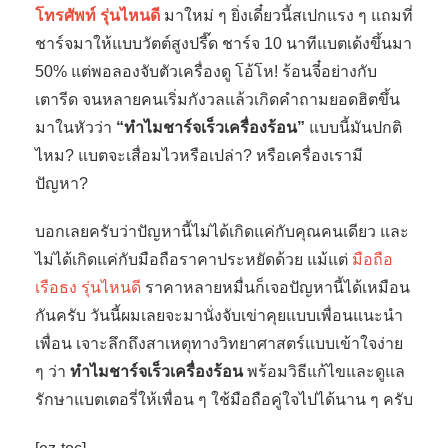
โทรศัพท์ รุ่นไหนดี
มาใหม่ ๆ ยิ่งเดี๋ยวนี้สเปกแรง ๆ แถมที่
ชาร์จมาให้แบบวัตต์สูงปรี๊ด ชาร์จ 10 นาทีแบตเด้งขึ้นมา
50% แต่พอลองจับตัวเครื่องดู โอ้โห! ร้อนจี๋อย่างกับ
เตารีด จนหลายคนเริ่มกังวลแล้วเกิดคำถามยอดฮิตขึ้น
มาในหัวว่า
“ทำไมชาร์จเร็วเครื่องร้อน”
แบบนี้มันปกติ
ไหม? แบตจะเสื่อมไวหรือเปล่า? หรือเครื่องเรามี
ปัญหา?
บอกเลยครับว่าปัญหานี้ไม่ได้เกิดแค่กับคุณคนเดียว และ
ไม่ได้เกิดแค่กับมือถือราคาประหยัดด้วย แม้แต่
มือถือ
เรือธง รุ่นไหนดี
ราคาหลายหมื่นก็เจอปัญหานี้ได้เหมือน
กันครับ วันนี้ผมเลยจะมานั่งจับเข่าคุยแบบเพื่อนแนะนำ
เพื่อน เจาะลึกถึงสาเหตุทางวิทยาศาสตร์แบบเข้าใจง่าย
ๆ ว่า
ทำไมชาร์จเร็วเครื่องร้อน
พร้อมวิธีแก้ไขและดูแล
รักษาแบตเตอรี่ให้เพื่อน ๆ ใช้มือถือคู่ใจไปได้นาน ๆ ครับ