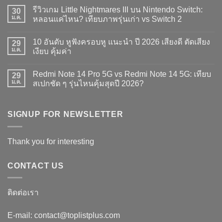
ความ
รีวิวเกม Little Nightmares III บน Nintendo Switch:
30
เห็น
บน
ม.ค.
หลอนแค่ไหน? เทียบภาพรุ่นเก่า vs Switch 2
10
อันดับ
ไม่มี
จอย
ความ
10 อันดับ หูฟังครอบหู แนะนำ ปี 2026 เสียงดี ตัดเสียง
เสริม
29
เห็น
สำหรับ
บน
ม.ค.
เงียบ คุ้มค่า
เล่น
รีวิว
Handheld
เกม
ไม่มี
รุ่น
Little
ความ
Redmi Note 14 Pro 5G vs Redmi Note 14 5G: เทียบ
ไหน
Nightmares
29
เห็น
ดี
III
บน
ม.ค.
สเปกชัด ๆ รุ่นไหนคุ้มสุดปี 2026?
2026
บน
10
เล่น
Nintendo
อันดับ
ไม่มี
เกม
Switch:
หู
ความ
มันส์
หลอน
ฟัง
เห็น
แค่
ครอบ
บน
SIGNUP FOR NEWSLETTER
ไหน?
หู
Redmi
เทียบ
แนะนำ
Note
ภาพ
ปี
14
รุ่น
2026
Pro
Thank you for interesting
เก่า
เสียง
5G
vs
ดี
vs
Switch
ตัด
Redmi
2
เสียง
Note
CONTACT US
เงียบ
14
คุ้ม
5G:
ค่า
เทียบ
สเปก
ติดต่อเรา
ชัด
ๆ
รุ่น
E-mail: contact@toplistplus.com
ไหน