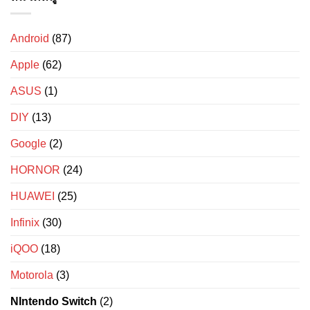
vs
ดี
vs
10
Switch
ตัด
Redmi
อันดับ
2
เสียง
Note
โทรศัพท์
เงียบ
14
vivo
Android
(87)
คุ้ม
5G:
กล้อง
ค่า
เทียบ
สวย
สเปก
รุ่น
Apple
(62)
ชัด
ไหน
ๆ
ดี
รุ่น
2026
ASUS
(1)
ไหน
ถ่าย
คุ้ม
คน
สุด
เป๊ะ
DIY
(13)
ปี
วิว
2026?
ปัง!
Google
(2)
HORNOR
(24)
HUAWEI
(25)
Infinix
(30)
iQOO
(18)
Motorola
(3)
NIntendo Switch
(2)