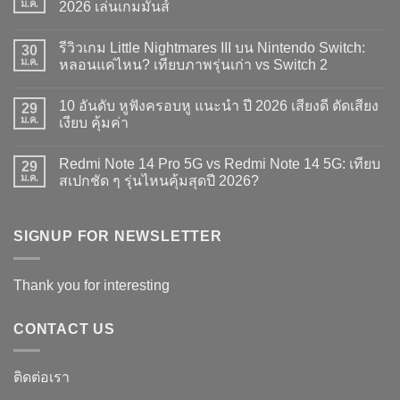
ม.ค.
2026 เล่นเกมมันส์
ไม่มี
ความ
รีวิวเกม Little Nightmares III บน Nintendo Switch:
30
เห็น
บน
ม.ค.
หลอนแค่ไหน? เทียบภาพรุ่นเก่า vs Switch 2
10
อันดับ
ไม่มี
จอย
ความ
10 อันดับ หูฟังครอบหู แนะนำ ปี 2026 เสียงดี ตัดเสียง
เสริม
29
เห็น
สำหรับ
บน
ม.ค.
เงียบ คุ้มค่า
เล่น
รีวิว
Handheld
เกม
ไม่มี
รุ่น
Little
ความ
Redmi Note 14 Pro 5G vs Redmi Note 14 5G: เทียบ
ไหน
Nightmares
29
เห็น
ดี
III
บน
ม.ค.
สเปกชัด ๆ รุ่นไหนคุ้มสุดปี 2026?
2026
บน
10
เล่น
Nintendo
อันดับ
ไม่มี
เกม
Switch:
หู
ความ
มันส์
หลอน
ฟัง
เห็น
แค่
ครอบ
บน
SIGNUP FOR NEWSLETTER
ไหน?
หู
Redmi
เทียบ
แนะนำ
Note
ภาพ
ปี
14
รุ่น
2026
Pro
Thank you for interesting
เก่า
เสียง
5G
vs
ดี
vs
Switch
ตัด
Redmi
2
เสียง
Note
CONTACT US
เงียบ
14
คุ้ม
5G:
ค่า
เทียบ
สเปก
ติดต่อเรา
ชัด
ๆ