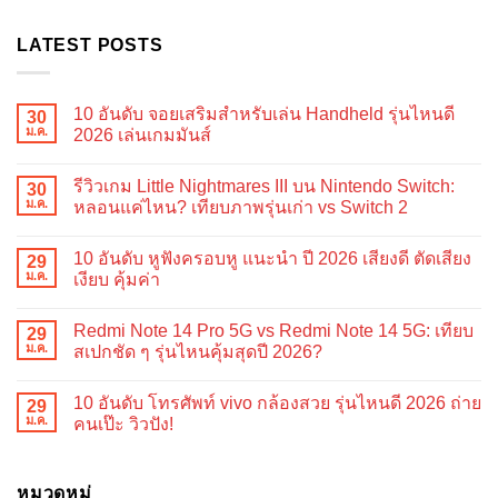
LATEST POSTS
10 อันดับ จอยเสริมสำหรับเล่น Handheld รุ่นไหนดี
30
ม.ค.
2026 เล่นเกมมันส์
ไม่มี
ความ
รีวิวเกม Little Nightmares III บน Nintendo Switch:
30
เห็น
บน
ม.ค.
หลอนแค่ไหน? เทียบภาพรุ่นเก่า vs Switch 2
10
อันดับ
ไม่มี
จอย
ความ
10 อันดับ หูฟังครอบหู แนะนำ ปี 2026 เสียงดี ตัดเสียง
เสริม
29
เห็น
สำหรับ
บน
ม.ค.
เงียบ คุ้มค่า
เล่น
รีวิว
Handheld
เกม
ไม่มี
รุ่น
Little
ความ
Redmi Note 14 Pro 5G vs Redmi Note 14 5G: เทียบ
ไหน
Nightmares
29
เห็น
ดี
III
บน
ม.ค.
สเปกชัด ๆ รุ่นไหนคุ้มสุดปี 2026?
2026
บน
10
เล่น
Nintendo
อันดับ
ไม่มี
เกม
Switch:
หู
ความ
10 อันดับ โทรศัพท์ vivo กล้องสวย รุ่นไหนดี 2026 ถ่าย
มันส์
หลอน
ฟัง
29
เห็น
แค่
ครอบ
บน
ม.ค.
คนเป๊ะ วิวปัง!
ไหน?
หู
Redmi
เทียบ
แนะนำ
Note
ไม่มี
ภาพ
ปี
14
ความ
รุ่น
2026
Pro
เห็น
เก่า
เสียง
5G
บน
หมวดหมู่