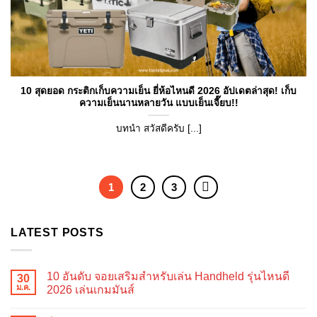
10 สุดยอด กระติกเก็บความเย็น ยี่ห้อไหนดี 2026 อัปเดตล่าสุด! เก็บ
ความเย็นนานหลายวัน แบบเย็นเจี๊ยบ!!
บทนำ สวัสดีครับ [...]
1
2
3
LATEST POSTS
10 อันดับ จอยเสริมสำหรับเล่น Handheld รุ่นไหนดี
30
ม.ค.
2026 เล่นเกมมันส์
ไม่มี
ความ