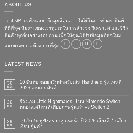
ABOUT US
ToplistPlus คือแหล่งข้อมูลที่คุณวางใจได้ในการค้นหาสินค้า
ที่ดีที่สุด ทีมงานของเราทุ่มเทในการสำรวจ วิเคราะห์ และรีวิว
สินค้าทุกชิ้นอย่างรอบด้าน เพื่อให้คุณได้รับข้อมูลที่สดใหม่
และตรงความต้องการที่สุด
LATEST NEWS
10 อันดับ จอยเสริมสำหรับเล่น Handheld รุ่นไหนดี
30
ม.ค.
2026 เล่นเกมมันส์
ไม่มี
ความ
รีวิวเกม Little Nightmares III บน Nintendo Switch:
30
เห็น
บน
ม.ค.
หลอนแค่ไหน? เทียบภาพรุ่นเก่า vs Switch 2
10
อันดับ
ไม่มี
จอย
ความ
10 อันดับ หูฟังครอบหู แนะนำ ปี 2026 เสียงดี ตัดเสียง
เสริม
29
เห็น
สำหรับ
บน
ม.ค.
เงียบ คุ้มค่า
เล่น
รีวิว
Handheld
เกม
ไม่มี