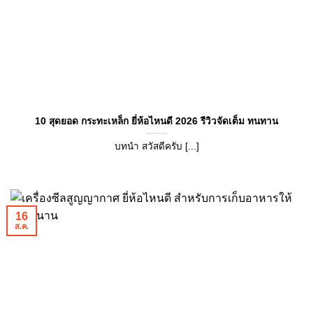
10 สุดยอด กระทะเหล็ก ยี่ห้อไหนดี 2026 รีวิวจัดเต็ม ทนทาน
บทนำ สวัสดีครับ [...]
16
ส.ค.