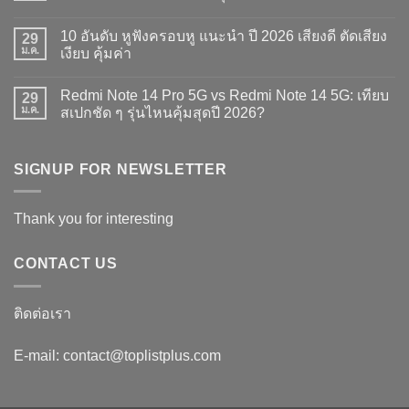
อันดับ
ไม่มี
จอย
ความ
10 อันดับ หูฟังครอบหู แนะนำ ปี 2026 เสียงดี ตัดเสียง
เสริม
29
เห็น
สำหรับ
บน
ม.ค.
เงียบ คุ้มค่า
เล่น
รีวิว
Handheld
เกม
ไม่มี
รุ่น
Little
ความ
Redmi Note 14 Pro 5G vs Redmi Note 14 5G: เทียบ
ไหน
Nightmares
29
เห็น
ดี
III
บน
ม.ค.
สเปกชัด ๆ รุ่นไหนคุ้มสุดปี 2026?
2026
บน
10
เล่น
Nintendo
อันดับ
ไม่มี
เกม
Switch:
หู
ความ
มันส์
หลอน
ฟัง
เห็น
แค่
ครอบ
บน
SIGNUP FOR NEWSLETTER
ไหน?
หู
Redmi
เทียบ
แนะนำ
Note
ภาพ
ปี
14
รุ่น
2026
Pro
Thank you for interesting
เก่า
เสียง
5G
vs
ดี
vs
Switch
ตัด
Redmi
2
เสียง
Note
CONTACT US
เงียบ
14
คุ้ม
5G:
ค่า
เทียบ
สเปก
ติดต่อเรา
ชัด
ๆ
รุ่น
E-mail: contact@toplistplus.com
ไหน
คุ้ม
สุด
ปี
2026?