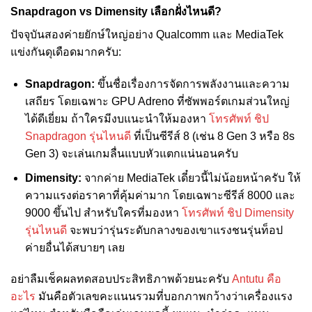
Snapdragon vs Dimensity เลือกฝั่งไหนดี?
ปัจจุบันสองค่ายยักษ์ใหญ่อย่าง Qualcomm และ MediaTek
แข่งกันดุเดือดมากครับ:
Snapdragon:
ขึ้นชื่อเรื่องการจัดการพลังงานและความ
เสถียร โดยเฉพาะ GPU Adreno ที่ซัพพอร์ตเกมส่วนใหญ่
ได้ดีเยี่ยม ถ้าใครมีงบแนะนำให้มองหา
โทรศัพท์ ชิป
Snapdragon รุ่นไหนดี
ที่เป็นซีรีส์ 8 (เช่น 8 Gen 3 หรือ 8s
Gen 3) จะเล่นเกมลื่นแบบหัวแตกแน่นอนครับ
Dimensity:
จากค่าย MediaTek เดี๋ยวนี้ไม่น้อยหน้าครับ ให้
ความแรงต่อราคาที่คุ้มค่ามาก โดยเฉพาะซีรีส์ 8000 และ
9000 ขึ้นไป สำหรับใครที่มองหา
โทรศัพท์ ชิป Dimensity
รุ่นไหนดี
จะพบว่ารุ่นระดับกลางของเขาแรงชนรุ่นท็อป
ค่ายอื่นได้สบายๆ เลย
อย่าลืมเช็คผลทดสอบประสิทธิภาพด้วยนะครับ
Antutu คือ
อะไร
มันคือตัวเลขคะแนนรวมที่บอกภาพกว้างว่าเครื่องแรง