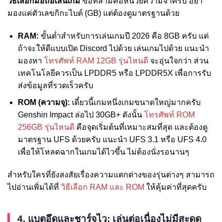
วิธีเลือกมือถือเล่นเกม
ข้อที่สามคือหน่วยความจำครับ อย่า
มองแค่ตัวเลขกิกะไบต์ (GB) แต่ต้องดูมาตรฐานด้วย
RAM:
ขั้นต่ำสำหรับการเล่นเกมปี 2026 คือ 8GB ครับ แต่
ถ้าจะให้ดีแบบเปิด Discord ไปด้วย เล่นเกมไปด้วย แนะนำ
มองหา
โทรศัพท์ RAM 12GB รุ่นไหนดี
จะอุ่นใจกว่า ส่วน
เทคโนโลยีควรเป็น LPDDR5 หรือ LPDDR5X เพื่อการรับ
ส่งข้อมูลที่รวดเร็วครับ
ROM (ความจุ):
เดี๋ยวนี้เกมหนึ่งเกมขนาดใหญ่มากครับ
Genshin Impact ล่อไป 30GB+ ดังนั้น
โทรศัพท์ ROM
256GB รุ่นไหนดี
คือจุดเริ่มต้นที่เหมาะสมที่สุด และต้องดู
มาตรฐาน UFS ด้วยครับ แนะนำ UFS 3.1 หรือ UFS 4.0
เพื่อให้โหลดฉากในเกมได้ไวขึ้น ไม่ต้องนั่งรอนานๆ
สำหรับใครที่ยังสงสัยเรื่องความแตกต่างของรุ่นต่างๆ สามารถ
ไปอ่านเพิ่มได้ที่
วิธีเลือก RAM และ ROM
ให้คุ้มค่าที่สุดครับ
4. แบตอึดและชาร์จไว: เล่นต่อเนื่องไม่มีสะดุด