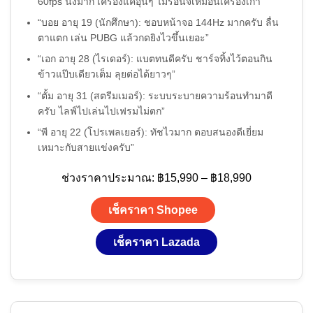
60fps นิ่งมาก เครื่องแค่อุ่นๆ ไม่ร้อนจี๋เหมือนเครื่องเก่า”
“บอย อายุ 19 (นักศึกษา): ชอบหน้าจอ 144Hz มากครับ ลื่น
ตาแตก เล่น PUBG แล้วกดยิงไวขึ้นเยอะ”
“เอก อายุ 28 (ไรเดอร์): แบตทนดีครับ ชาร์จทิ้งไว้ตอนกิน
ข้าวแป๊บเดียวเต็ม ลุยต่อได้ยาวๆ”
“ตั้ม อายุ 31 (สตรีมเมอร์): ระบบระบายความร้อนทำมาดี
ครับ ไลฟ์ไปเล่นไปเฟรมไม่ตก”
“พี อายุ 22 (โปรเพลเยอร์): ทัชไวมาก ตอบสนองดีเยี่ยม
เหมาะกับสายแข่งครับ”
ช่วงราคาประมาณ: ฿15,990 – ฿18,990
เช็คราคา Shopee
เช็คราคา Lazada