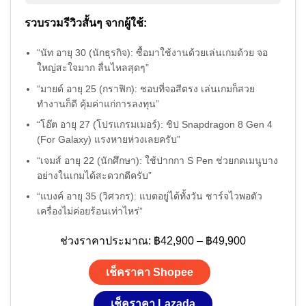
รวบรวมรีวิวสั้นๆ จากผู้ใช้:
“นัท อายุ 30 (นักธุรกิจ): ซื้อมาใช้งานด้วยเล่นเกมด้วย จอ
ใหญ่สะใจมาก ลื่นไหลสุดๆ”
“มายด์ อายุ 25 (กราฟิก): ชอบที่จอสีตรง เล่นเกมก็สวย
ทำงานก็ดี คุ้มค่าแก่การลงทุน”
“โอ๊ต อายุ 27 (โปรแกรมเมอร์): ชิป Snapdragon 8 Gen 4
(For Galaxy) แรงหายห่วงเลยครับ”
“เจมส์ อายุ 22 (นักศึกษา): ใช้ปากกา S Pen ช่วยกดเมนูบาง
อย่างในเกมได้สะดวกดีครับ”
“แบงค์ อายุ 35 (วิศวกร): แบตอยู่ได้ทั้งวัน ชาร์จไวพอตัว
เครื่องไม่ค่อยร้อนเท่าไหร่”
ช่วงราคาประมาณ: ฿42,900 – ฿49,900
เช็คราคา Shopee
เช็คราคา Lazada