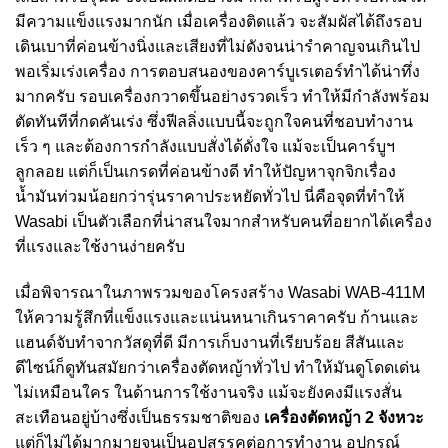
มีความแข็งแรงมากนัก เมื่อเครื่องติดแล้ว จะสัมผัสได้ถึงรอบ
เดินเบาที่ค่อนข้างนิ่งและเสียงที่ไม่ดังจนน่ารำคาญจนเกินไป
พอเริ่มเร่งเครื่อง การตอบสนองของคาร์บูเรเตอร์ทำได้น่าทึ่ง
มากครับ รอบเครื่องกวาดขึ้นอย่างรวดเร็ว ทำให้มีกำลังพร้อม
ตัดทันทีที่กดคันเร่ง ซึ่งฟีลลิ่งแบบนี้จะถูกใจคนที่ชอบทำงาน
เร็ว ๆ และต้องการกำลังแบบสั่งได้ดั่งใจ แม้จะเป็นคาร์บูฯ
ลูกลอย แต่ก็เป็นเกรดที่ค่อนข้างดี ทำให้ปัญหาจุกจิกเรื่อง
น้ำมันท่วมน้อยกว่ารุ่นราคาประหยัดทั่วไป นี่คือจุดที่ทำให้
Wasabi เป็นตัวเลือกที่น่าสนใจมากสำหรับคนที่อยากได้เครื่อง
ที่แรงและใช้งานง่ายครับ
เมื่อพิจารณาในภาพรวมของโครงสร้าง Wasabi WAB-411M
ให้ความรู้สึกที่แข็งแรงและแน่นหนาเกินราคาครับ ก้านและ
แฮนด์จับทำจากวัสดุที่ดี มีการเก็บงานที่เรียบร้อย สีสันและ
ดีไซน์ก็ดูทันสมัยกว่าเครื่องตัดหญ้าทั่วไป ทำให้มันดูโดดเด่น
ไม่เหมือนใคร ในด้านการใช้งานจริง แม้จะยังคงมีแรงสั่น
สะเทือนอยู่บ้างซึ่งเป็นธรรมชาติของ
เครื่องตัดหญ้า 2 จังหวะ
แต่ก็ไม่ได้มากมายจนเป็นอุปสรรคต่อการทำงาน อุปกรณ์