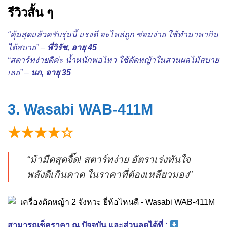
รีวิวสั้น ๆ
“คุ้มสุดแล้วครับรุ่นนี้ แรงดี อะไหล่ถูก ซ่อมง่าย ใช้ทำมาหากิน
ได้สบาย” –
พี่วิรัช, อายุ 45
“สตาร์ทง่ายดีค่ะ น้ำหนักพอไหว ใช้ตัดหญ้าในสวนผลไม้สบาย
เลย” –
นก, อายุ 35
3. Wasabi WAB-411M
★★★★☆
“ม้ามืดสุดจี๊ด! สตาร์ทง่าย อัตราเร่งทันใจ
พลังดีเกินคาด ในราคาที่ต้องเหลียวมอง”
สามารถเช็คราคา ณ ปัจจุบัน และส่วนลดได้ที่ :