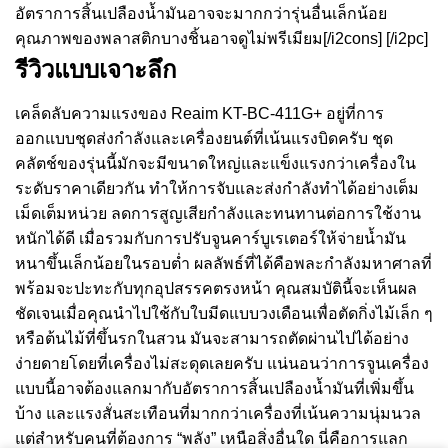
อัตราการสิ้นเปลืองน้ำมันอาจจะมากกว่ารุ่นอื่นเล็กน้อย
คุณภาพของพลาสติกบางชิ้นอาจดูไม่พรีเมียม[/i2cons] [/i2pc]
รีวิวแบบเจาะลึก
เคล็ดลับความแรงของ Reaim KT-BC-411G+ อยู่ที่การ
ออกแบบชุดส่งกำลังและเครื่องยนต์ที่เน้นแรงบิดครับ ชุด
คลัตช์ของรุ่นนี้มักจะมีขนาดใหญ่และแข็งแรงกว่าเครื่องใน
ระดับราคาเดียวกัน ทำให้การจับและส่งกำลังทำได้อย่างเต็ม
เม็ดเต็มหน่วย ลดการสูญเสียกำลังและทนทานต่อการใช้งาน
หนักได้ดี เมื่อรวมกับการปรับจูนคาร์บูเรเตอร์ให้จ่ายน้ำมัน
หนาขึ้นเล็กน้อยในรอบต่ำ ผลลัพธ์ที่ได้คือพละกำลังมหาศาลที่
พร้อมจะปะทะกับทุกอุปสรรคตรงหน้า คุณสมบัตินี้จะเห็นผล
ชัดเจนเมื่อคุณนำไปใช้กับใบมีดแบบวงเดือนเพื่อตัดกิ่งไม้เล็ก ๆ
หรือต้นไม้ที่ขึ้นรกในสวน มันจะสามารถตัดผ่านไปได้อย่าง
ง่ายดายโดยที่เครื่องไม่สะดุดเลยครับ แน่นอนว่าการจูนเครื่อง
แบบนี้อาจต้องแลกมากับอัตราการสิ้นเปลืองน้ำมันที่เพิ่มขึ้น
บ้าง และแรงสั่นสะเทือนที่มากกว่าเครื่องที่เน้นความนุ่มนวล
แต่สำหรับคนที่ต้องการ “พลัง” เหนือสิ่งอื่นใด นี่คือการแลก