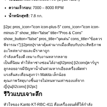
ความเร็วรอบ:
7000 – 8000 RPM
น้ำหนักสุทธิ:
7.8 กก.
[i2pc pros_icon=”icon icon-plus-5″ cons_icon=”icon icon-
minus-3″ show_title=”false” title=”Pros & Cons”
show_button=”false” pros_title=”จุดเด่น” cons_title=”ข้อควร
พิจารณา”] [i2pros]ราคาคุ้มค่ามากเมื่อเทียบกับประสิทธิภาพ
อะไหล่หาง่ายและมีราคาถูก
กำลังเครื่องดี เหมาะกับงานหลากหลาย
เป็นที่นิยม ทำให้หาช่างซ่อมได้ง่าย[/i2pros] [i2cons]คาร์บูฯ
ลูกลอยอาจมีปัญหาน้ำมันท่วมหากเอียงเครื่องผิดท่า
แรงสั่นสะเทือนสูงกว่า Makita เล็กน้อย
คุณภาพวัสดุบางชิ้นอาจไม่ทนทานเท่าของแท้จาก
ญี่ปุ่น[/i2cons] [/i2pc]
รีวิวแบบเจาะลึก
หัวใจของ Kanto KT-RBC-411 คือเครื่องยนต์ที่ให้กำลัง