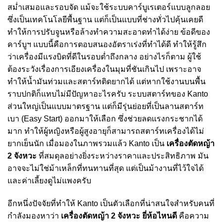
สม่ำเสมอและรอบจัด แม้จะใช้ระบบคาร์บูเรเตอร์แบบลูกลอย
ซึ่งเป็นเทคโนโลยีพื้นฐาน แต่ก็เป็นแบบที่ช่างทั่วไปคุ้นเคยดี
ทำให้การปรับจูนหรือล้างทำความสะอาดทำได้ง่าย ข้อดีของ
คาร์บูฯ แบบนี้คือการตอบสนองอัตราเร่งที่ทำได้ดี ทำให้รู้สึก
ว่าเครื่องมีแรงบิดที่ดีในรอบต่ำถึงกลาง อย่างไรก็ตาม ผู้ใช้
ต้องระวังเรื่องการเอียงเครื่องในมุมที่ชันเกินไป เพราะอาจ
ทำให้น้ำมันท่วมและสตาร์ทติดยากได้ แต่หากใช้งานบนพื้น
ราบปกติก็แทบไม่มีปัญหาอะไรครับ ระบบสตาร์ทของ Kanto
ส่วนใหญ่เป็นแบบมาตรฐาน แต่ก็มีรุ่นย่อยที่เป็นลานสตาร์ท
เบา (Easy Start) ออกมาให้เลือก ซึ่งช่วยลดแรงกระชากได้
มาก ทำให้ผู้หญิงหรือผู้สูงอายุก็สามารถสตาร์ทเครื่องได้ไม่
ยากเย็นนัก เมื่อมองในภาพรวมแล้ว Kanto เป็น
เครื่องตัดหญ้า
2 จังหวะ
ที่สมดุลอย่างยิ่งระหว่างราคาและประสิทธิภาพ มัน
อาจจะไม่ใช่ม้าเหล็กที่ทนทานที่สุด แต่เป็นม้างานที่ไว้ใจได้
และค่าเลี้ยงดูไม่แพงครับ
อีกหนึ่งปัจจัยที่ทำให้ Kanto เป็นตัวเลือกที่น่าสนใจสำหรับคนที่
กำลังมองหาว่า
เครื่องตัดหญ้า 2 จังหวะ ยี่ห้อไหนดี
คือความ