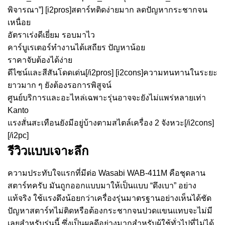
พิจารณา”] [i2pros]สตาร์ทติดง่ายมาก ลดปัญหากระชากจน
เหนื่อย
อัตราเร่งดีเยี่ยม รอบมาไว
คาร์บูเรเตอร์ทำงานได้เสถียร ปัญหาน้อย
ราคาจับต้องได้ง่าย
ดีไซน์และสีสันโดดเด่น[/i2pros] [i2cons]ความทนทานในระยะ
ยาวมาก ๆ ยังต้องรอการพิสูจน์
ศูนย์บริการและอะไหล่เฉพาะรุ่นอาจจะยังไม่แพร่หลายเท่า
Kanto
แรงสั่นสะเทือนยังมีอยู่บ้างตามสไตล์เครื่อง 2 จังหวะ[/i2cons]
[/i2pc]
รีวิวแบบเจาะลึก
ความประทับใจแรกที่มีต่อ Wasabi WAB-411M คือชุดลาน
สตาร์ทครับ มันถูกออกแบบมาให้เป็นแบบ “ดึงเบา” อย่าง
แท้จริง ใช้แรงดึงน้อยกว่าเครื่องรุ่นมาตรฐานอย่างเห็นได้ชัด
ปัญหาสตาร์ทไม่ติดหรือต้องกระชากจนปวดแขนแทบจะไม่มี
เลยสำหรับรุ่นนี้ ซึ่งเป็นผลดีอย่างมากสำหรับผู้ใช้ทั่วไปที่ไม่ได้