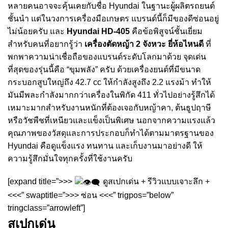
หลายคนอาจจะคุ้นเคยกับชื่อ Hyundai ในฐานะผู้ผลิตรถยนต์
ชั้นนำ แต่ในวงการเครื่องมือเกษตร แบรนด์นี้ก็มีของดีซ่อนอยู่
ไม่น้อยครับ และ
Hyundai HD-405
คือข้อพิสูจน์ชั้นเยี่ยม
สำหรับคนที่อยากรู้ว่า
เครื่องตัดหญ้า 2 จังหวะ ยี่ห้อไหนดี
ที่
พกพาความน่าเชื่อถือของแบรนด์ระดับโลกมาด้วย จุดเด่น
ที่สุดของรุ่นนี้คือ “ขุมพลัง” ครับ ด้วยเครื่องยนต์ที่มีขนาด
กระบอกสูบใหญ่ถึง 42.7 cc ให้กำลังสูงถึง 2.2 แรงม้า ทำให้
มันมีพละกำลังมากกว่าเครื่องในพิกัด 411 ทั่วไปอย่างรู้สึกได้
เหมาะมากสำหรับงานหนักที่ต้องเจอกับหญ้าคา, ต้นธูปฤาษี
หรือวัชพืชที่เหนียวและแข็งเป็นพิเศษ นอกจากความแรงแล้ว
คุณภาพของวัสดุและการประกอบก็ทำได้ตามมาตรฐานของ
Hyundai คือดูแข็งแรง ทนทาน และเก็บงานมาอย่างดี ให้
ความรู้สึกมั่นใจทุกครั้งที่ใช้งานครับ
[expand title=”>>>
ดูสเปกเด่น + รีวิวแบบเจาะลึก +
<<<” swaptitle=”>>> ซ่อน <<<” trigpos=”below”
tringclass=”arrowleft”]
สเปกเด่น