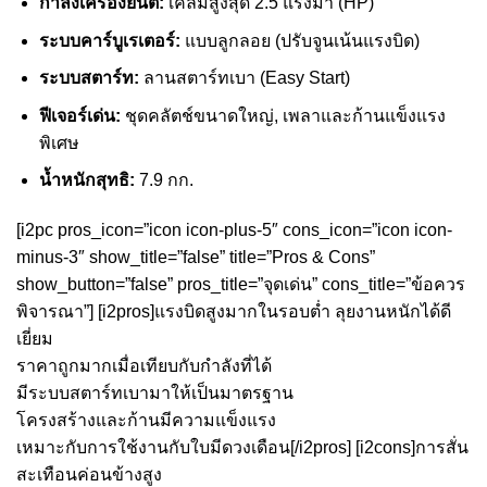
กำลังเครื่องยนต์:
เคลมสูงสุด 2.5 แรงม้า (HP)
ระบบคาร์บูเรเตอร์:
แบบลูกลอย (ปรับจูนเน้นแรงบิด)
ระบบสตาร์ท:
ลานสตาร์ทเบา (Easy Start)
ฟีเจอร์เด่น:
ชุดคลัตช์ขนาดใหญ่, เพลาและก้านแข็งแรง
พิเศษ
น้ำหนักสุทธิ:
7.9 กก.
[i2pc pros_icon=”icon icon-plus-5″ cons_icon=”icon icon-
minus-3″ show_title=”false” title=”Pros & Cons”
show_button=”false” pros_title=”จุดเด่น” cons_title=”ข้อควร
พิจารณา”] [i2pros]แรงบิดสูงมากในรอบต่ำ ลุยงานหนักได้ดี
เยี่ยม
ราคาถูกมากเมื่อเทียบกับกำลังที่ได้
มีระบบสตาร์ทเบามาให้เป็นมาตรฐาน
โครงสร้างและก้านมีความแข็งแรง
เหมาะกับการใช้งานกับใบมีดวงเดือน[/i2pros] [i2cons]การสั่น
สะเทือนค่อนข้างสูง