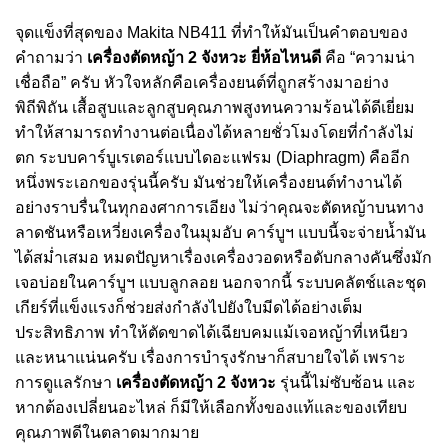
จุดแข็งที่สุดของ Makita NB411 ที่ทำให้มันเป็นคำตอบของ
คำถามว่า
เครื่องตัดหญ้า 2 จังหวะ ยี่ห้อไหนดี
คือ “ความน่า
เชื่อถือ” ครับ หัวใจหลักคือเครื่องยนต์ที่ถูกสร้างมาอย่าง
พิถีพิถัน เสื้อสูบและลูกสูบคุณภาพสูงทนความร้อนได้ดีเยี่ยม
ทำให้สามารถทำงานต่อเนื่องได้หลายชั่วโมงโดยที่กำลังไม่
ตก ระบบคาร์บูเรเตอร์แบบไดอะแฟรม (Diaphragm) คืออีก
หนึ่งพระเอกของรุ่นนี้ครับ มันช่วยให้เครื่องยนต์ทำงานได้
อย่างราบรื่นในทุกองศาการเอียง ไม่ว่าคุณจะตัดหญ้าบนทาง
ลาดชันหรือเหวี่ยงเครื่องในมุมอับ คาร์บูฯ แบบนี้จะจ่ายน้ำมัน
ได้สม่ำเสมอ หมดปัญหาเรื่องเครื่องวอดหรือดับกลางคันซึ่งมัก
เจอบ่อยในคาร์บูฯ แบบลูกลอย นอกจากนี้ ระบบคลัตช์และชุด
เกียร์ที่แข็งแรงก็ช่วยส่งกำลังไปยังใบมีดได้อย่างเต็ม
ประสิทธิภาพ ทำให้ตัดขาดได้เฉียบคมแม้เจอหญ้าที่เหนียว
และหนาแน่นครับ เรื่องการบำรุงรักษาก็สบายใจได้ เพราะ
การดูแลรักษา
เครื่องตัดหญ้า 2 จังหวะ
รุ่นนี้ไม่ซับซ้อน และ
หากต้องเปลี่ยนอะไหล่ ก็มีให้เลือกทั้งของแท้และของเทียบ
คุณภาพดีในตลาดมากมาย