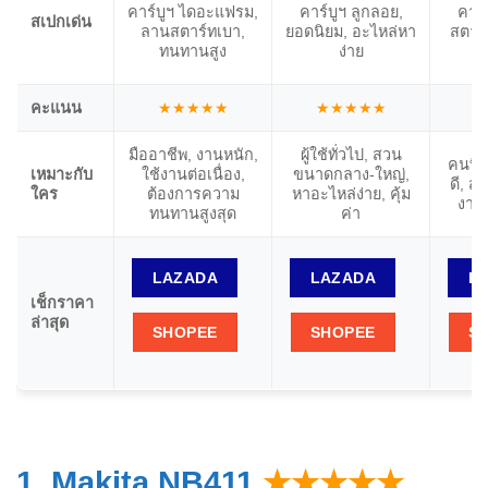
คาร์บูฯ ไดอะแฟรม,
คาร์บูฯ ลูกลอย,
คาร์
สเปกเด่น
ลานสตาร์ทเบา,
ยอดนิยม, อะไหล่หา
สตาร์
ทนทานสูง
ง่าย
คะแนน
★★★★★
★★★★★
★
มืออาชีพ, งานหนัก,
ผู้ใช้ทั่วไป, สวน
คนที่
เหมาะกับ
ใช้งานต่อเนื่อง,
ขนาดกลาง-ใหญ่,
ดี, สต
ใคร
ต้องการความ
หาอะไหล่ง่าย, คุ้ม
งาน
ทนทานสูงสุด
ค่า
LAZADA
LAZADA
L
เช็กราคา
ล่าสุด
SHOPEE
SHOPEE
S
1. Makita NB411
★★★★★