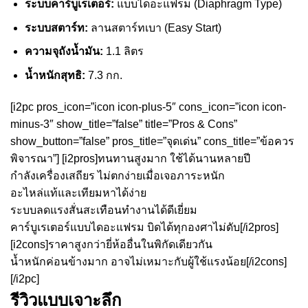
ระบบคาร์บูเรเตอร์:
แบบไดอะแฟรม (Diaphragm Type)
ระบบสตาร์ท:
ลานสตาร์ทเบา (Easy Start)
ความจุถังน้ำมัน:
1.1 ลิตร
น้ำหนักสุทธิ:
7.3 กก.
[i2pc pros_icon=”icon icon-plus-5″ cons_icon=”icon icon-
minus-3″ show_title=”false” title=”Pros & Cons”
show_button=”false” pros_title=”จุดเด่น” cons_title=”ข้อควร
พิจารณา”] [i2pros]ทนทานสูงมาก ใช้ได้นานหลายปี
กำลังเครื่องเสถียร ไม่ตกง่ายเมื่อเจอภาระหนัก
อะไหล่แท้และเทียมหาได้ง่าย
ระบบลดแรงสั่นสะเทือนทำงานได้ดีเยี่ยม
คาร์บูเรเตอร์แบบไดอะแฟรม บิดได้ทุกองศาไม่ดับ[/i2pros]
[i2cons]ราคาสูงกว่ายี่ห้ออื่นในพิกัดเดียวกัน
น้ำหนักค่อนข้างมาก อาจไม่เหมาะกับผู้ใช้แรงน้อย[/i2cons]
[/i2pc]
รีวิวแบบเจาะลึก