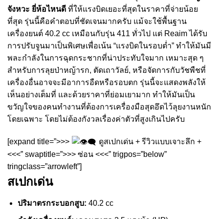
จังหวะ ยี่ห้อไหนดี
ที่ให้แรงบิดเยอะที่สุดในราคาที่จ่ายน้อย
ที่สุด รุ่นนี้คือคำตอบที่ชัดเจนมากครับ แม้จะใช้พื้นฐาน
เครื่องยนต์ 40.2 cc เหมือนกับรุ่น 411 ทั่วไป แต่ Reaim ได้รับ
การปรับจูนมาเป็นพิเศษเพื่อเน้น “แรงบิดในรอบต่ำ” ทำให้มันมี
พละกำลังในการฉุดกระชากที่น่าประทับใจมาก เหมาะสุด ๆ
สำหรับการลุยป่าหญ้ารก, ตัดเถาวัลย์, หรือจัดการกับวัชพืชที่
เครื่องอื่นอาจจะมีอาการอืดหรือรอบตก รุ่นนี้จะแสดงพลังให้
เห็นอย่างเต็มที่ และด้วยราคาที่ย่อมเยามาก ทำให้มันเป็น
ขวัญใจของคนทำงานที่ต้องการเครื่องมือสุดอึดไว้ลุยงานหนัก
โดยเฉพาะ โดยไม่ต้องกังวลเรื่องค่าตัวที่สูงเกินไปครับ
[expand title=”>>>
ดูสเปกเด่น + รีวิวแบบเจาะลึก +
<<<” swaptitle=”>>> ซ่อน <<<” trigpos=”below”
tringclass=”arrowleft”]
สเปกเด่น
ปริมาตรกระบอกสูบ:
40.2 cc