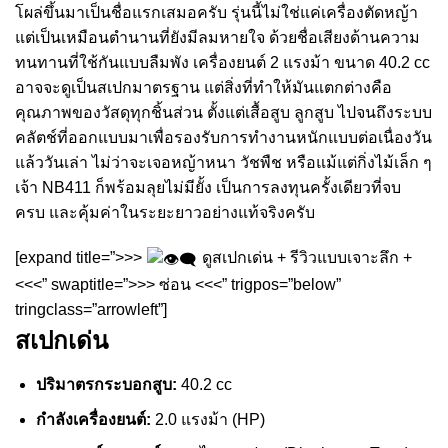
โผล่ขึ้นมาเป็นชื่อแรกเสมอครับ รุ่นนี้ไม่ใช่แค่เครื่องตัดหญ้า
แต่เป็นเหมือนตำนานที่ยังมีลมหายใจ ด้วยชื่อเสียงด้านความ
ทนทานที่ใช้กันแบบลืมพัง เครื่องยนต์ 2 แรงม้า ขนาด 40.2 cc
อาจจะดูเป็นสเปกมาตรฐาน แต่สิ่งที่ทำให้มันแตกต่างคือ
คุณภาพของวัสดุทุกชิ้นส่วน ตั้งแต่เสื้อสูบ ลูกสูบ ไปจนถึงระบบ
คลัตช์ที่ออกแบบมาเพื่อรองรับการทำงานหนักแบบต่อเนื่องวัน
แล้ววันเล่า ไม่ว่าจะเจอหญ้าหนา วัชพืช หรือแม้แต่กิ่งไม้เล็ก ๆ
เจ้า NB411 ก็พร้อมลุยไม่มียั้ง เป็นการลงทุนครั้งเดียวที่จบ
ครบ และคุ้มค่าในระยะยาวอย่างแท้จริงครับ
[expand title=”>>>
ดูสเปกเด่น + รีวิวแบบเจาะลึก +
<<<” swaptitle=”>>> ซ่อน <<<” trigpos=”below”
tringclass=”arrowleft”]
สเปกเด่น
ปริมาตรกระบอกสูบ:
40.2 cc
กำลังเครื่องยนต์:
2.0 แรงม้า (HP)