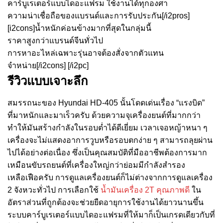
คาร์บูเรเตอร์แบบไดอะแฟรม ใช้งานได้ทุกองศา
ความน่าเชื่อถือของแบรนด์และการรับประกัน[/i2pros]
[i2cons]น้ำหนักค่อนข้างมากที่สุดในกลุ่มนี้
ราคาสูงกว่าแบรนด์จีนทั่วไป
การหาอะไหล่เฉพาะรุ่นอาจต้องสั่งจากตัวแทน
จำหน่าย[/i2cons] [/i2pc]
รีวิวแบบเจาะลึก
สมรรถนะของ Hyundai HD-405 นั้นโดดเด่นเรื่อง “แรงบิด”
ที่มาหนักและมาเร็วครับ ด้วยความจุเครื่องยนต์ที่มากกว่า
ทำให้มันสร้างกำลังในรอบต่ำได้ดีเยี่ยม เวลาเจอหญ้าหนา ๆ
เครื่องจะไม่แสดงอาการวูบหรือรอบตกง่าย ๆ สามารถลุยผ่าน
ไปได้อย่างต่อเนื่อง ซึ่งเป็นคุณสมบัติที่มืออาชีพต้องการมาก
เหมือนขับรถยนต์ที่เครื่องใหญ่กว่าย่อมมีกำลังสำรอง
เหลือเฟือครับ การดูแลเครื่องยนต์ก็ไม่ต่างจากการดูแลเครื่อง
2 จังหวะทั่วไป การเลือกใช้
น้ำมันเครื่อง 2T คุณภาพดี
ใน
อัตราส่วนที่ถูกต้องจะช่วยยืดอายุการใช้งานได้ยาวนานขึ้น
ระบบคาร์บูเรเตอร์แบบไดอะแฟรมที่ให้มาก็เป็นเกรดเดียวกับที่