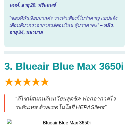
นนท์, อายุ 28, ฟรีแลนซ์
“ชอบที่มันเงียบมากค่ะ วางหัวเตียงก็ไม่รำคาญ แอปแจ้ง
เตือนดีมากว่าอากาศแย่ตอนไหน คุ้มราคาค่ะ” –
หมิว,
อายุ 34, พยาบาล
3. Blueair Blue Max 3650i
★★★★★
“ดีไซน์สแกนดิเนเวียนสุดชิค ฟอกอากาศไว
ระดับเทพ ด้วยเทคโนโลยี HEPASilent”