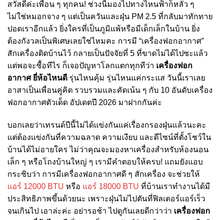
สวัสดีค่ะเพื่อน ๆ ทุกคน! ช่วงนี้มองไปทางไหนฟ้าก็หลัว ๆ
ไม่ใช่หมอกจาง ๆ แต่เป็นควันและฝุ่น PM 2.5 ที่กลับมาทักทาย
ปอดเราอีกแล้ว ยิ่งใครที่เป็นภูมิแพ้หรือมีเด็กเล็กในบ้าน ยิ่ง
ต้องกังวลเป็นพิเศษเลยใช่ไหมคะ การมี “เครื่องฟอกอากาศ”
สักเครื่องติดบ้านไว้ กลายเป็นปัจจัยที่ 5 ที่ขาดไม่ได้ไปซะแล้ว
แต่พอจะซื้อทีไร ก็เจอปัญหาโลกแตกทุกทีว่า
เครื่องฟอก
อากาศ ยี่ห้อไหนดี
รุ่นไหนคุ้ม รุ่นไหนแค่กระแส วันนี้เราเลย
อาสาเป็นเพื่อนคู่คิด รวบรวมและคัดเน้น ๆ กับ 10 อันดับเครื่อง
ฟอกอากาศตัวเด็ด อัปเดตปี 2026 มาฝากกันค่ะ
บอกเลยว่าเทรนด์ปีนี้ไม่ได้แข่งกันแค่เรื่องกรองฝุ่นแล้วนะคะ
แต่ต้องแข่งกันที่ความฉลาด ความเงียบ และดีไซน์ที่ตั้งโชว์ใน
บ้านได้ไม่อายใคร ไม่ว่าคุณจะมองหาเครื่องสำหรับห้องนอน
เล็ก ๆ หรือโถงบ้านใหญ่ ๆ เรามีคำตอบให้ครบ! แถมยังแอบ
กระซิบว่า การมีเครื่องฟอกอากาศดี ๆ สักเครื่อง จะช่วยให้
แอร์ 12000 BTU
หรือ
แอร์ 18000 BTU
ที่บ้านเราทำงานได้มี
ประสิทธิภาพขึ้นด้วยนะ เพราะฝุ่นไม่ไปตันที่ฟิลเตอร์แอร์เร็ว
จนเกินไป เอาล่ะค่ะ อย่ารอช้า ไปดูกันเลยดีกว่าว่า
เครื่องฟอก