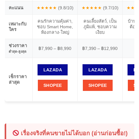
คะแนน
★★★★★
(9.8/10)
★★★★★
(9.7/10)
★★★
คนรักความคุ้มค่า,
คนเลี้ยงสัตว์, เป็น
บ้านส
เหมาะกับ
ชอบ Smart Home,
ภูมิแพ้, ชอบความ
ต้อ
ใคร
ห้องกลาง-ใหญ่
เงียบ
ช่วงราคา
฿
฿7,990 – ฿8,990
฿7,390 – ฿12,990
ต่ำสุด-สูงสุด
LAZADA
LAZADA
L
เช็กราคา
ล่าสุด
SHOPEE
SHOPEE
S
เรื่องจริงที่คนขายไม่ได้บอก (อ่านก่อนซื้อ!)