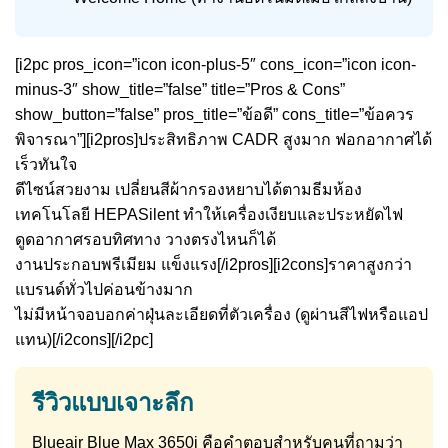
[i2pc pros_icon=”icon icon-plus-5″ cons_icon=”icon icon-
minus-3″ show_title=”false” title=”Pros & Cons”
show_button=”false” pros_title=”ข้อดี” cons_title=”ข้อควร
พิจารณา”][i2pros]ประสิทธิภาพ CADR สูงมาก ฟอกอากาศได้
เร็วทันใจ
ดีไซน์สวยงาม เปลี่ยนสีผ้ากรองหยาบได้ตามธีมห้อง
เทคโนโลยี HEPASilent ทำให้เครื่องเงียบและประหยัดไฟ
ดูดอากาศรอบทิศทาง วางตรงไหนก็ได้
งานประกอบพรีเมียม แข็งแรง[/i2pros][i2cons]ราคาสูงกว่า
แบรนด์ทั่วไปค่อนข้างมาก
ไม่มีหน้าจอบอกค่าฝุ่นละเอียดที่ตัวเครื่อง (ดูผ่านสีไฟหรือแอป
แทน)[/i2cons][/i2pc]
รีวิวแบบเจาะลึก
Blueair Blue Max 3650i คือคำตอบสำหรับคนที่ถามว่า