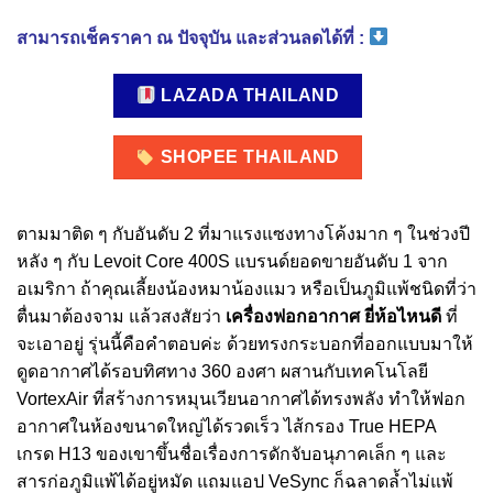
สามารถเช็คราคา ณ ปัจจุบัน และส่วนลดได้ที่ :
LAZADA THAILAND
SHOPEE THAILAND
ตามมาติด ๆ กับอันดับ 2 ที่มาแรงแซงทางโค้งมาก ๆ ในช่วงปี
หลัง ๆ กับ Levoit Core 400S แบรนด์ยอดขายอันดับ 1 จาก
อเมริกา ถ้าคุณเลี้ยงน้องหมาน้องแมว หรือเป็นภูมิแพ้ชนิดที่ว่า
ตื่นมาต้องจาม แล้วสงสัยว่า
เครื่องฟอกอากาศ ยี่ห้อไหนดี
ที่
จะเอาอยู่ รุ่นนี้คือคำตอบค่ะ ด้วยทรงกระบอกที่ออกแบบมาให้
ดูดอากาศได้รอบทิศทาง 360 องศา ผสานกับเทคโนโลยี
VortexAir ที่สร้างการหมุนเวียนอากาศได้ทรงพลัง ทำให้ฟอก
อากาศในห้องขนาดใหญ่ได้รวดเร็ว ไส้กรอง True HEPA
เกรด H13 ของเขาขึ้นชื่อเรื่องการดักจับอนุภาคเล็ก ๆ และ
สารก่อภูมิแพ้ได้อยู่หมัด แถมแอป VeSync ก็ฉลาดล้ำไม่แพ้