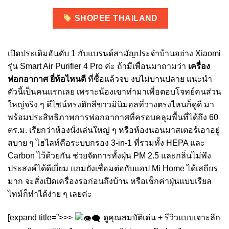
SHOPEE THAILAND
เปิดประเดิมอันดับ 1 กับแบรนด์สามัญประจำบ้านอย่าง Xiaomi
รุ่น Smart Air Purifier 4 Pro ค่ะ ถ้ามีเพื่อนมาถามว่า
เครื่อง
ฟอกอากาศ ยี่ห้อไหนดี
ที่ซื้อแล้วจบ งบไม่บานปลาย แนะนำ
ตัวนี้เป็นคนแรกเลย เพราะน้องเขาทำมาเพื่อตอบโจทย์คนส่วน
ใหญ่จริง ๆ ดีไซน์ทรงตึกสีขาวมินิมอลที่วางตรงไหนก็ดูดี มา
พร้อมประสิทธิภาพการฟอกอากาศที่ครอบคลุมพื้นที่ได้ถึง 60
ตร.ม. เรียกว่าห้องนั่งเล่นใหญ่ ๆ หรือห้องนอนมาสเตอร์เอาอยู่
สบาย ๆ ไฮไลท์คือระบบกรอง 3-in-1 ที่รวมทั้ง HEPA และ
Carbon ไว้ด้วยกัน ช่วยจัดการทั้งฝุ่น PM 2.5 และกลิ่นไม่พึง
ประสงค์ได้ดีเยี่ยม แถมยังเชื่อมต่อกับแอป Mi Home ได้เสถียร
มาก จะสั่งเปิดเครื่องรอก่อนถึงบ้าน หรือเช็กค่าฝุ่นแบบเรียล
ไทม์ก็ทำได้ง่าย ๆ เลยค่ะ
[expand title=”>>>
ดูคุณสมบัติเด่น + รีวิวแบบเจาะลึก