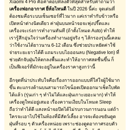
Xiaomi 4 Pro คือคำตอบที่ลงตัวที่สุดสำหรับคำถามว่า
เครื่องฟอกอากาศ ยี่ห้อไหนดี
ในปี 2026 นี้ค่ะ จุดเด่นที่
ต้องชมคือระบบเซ็นเซอร์ที่ไวมาก แค่เราทำกับข้าวหรือ
เปิดหน้าต่างนิดเดียว ค่าฝุ่นบนหน้าจอจะพุ่งปรี๊ดและ
เครื่องจะเร่งการทำงานทันที (ถ้าตั้งโหมด Auto) ทำให้
เรารู้สึกอุ่นใจว่าเครื่องทำงานอยู่จริง ๆ ไส้กรองรุ่นนี้เคลม
ว่าใช้งานได้ยาวนาน 6-12 เดือน ซึ่งช่วยประหยัดค่าใช้
จ่ายระยะยาวได้ดี แถมระบบไอออนลบ (Negative Ion) ที่
ช่วยดักจับฝุ่นให้ตกลงพื้นและทำให้อากาศสดชื่นขึ้น ก็
เป็นฟีเจอร์ที่มักจะอยู่ในเครื่องราคาสูงกว่านี้
อีกจุดที่น่าประทับใจคือเรื่องการออกแบบที่ใส่ใจผู้ใช้มาก
ขึ้น ตะแกรงด้านบนสามารถไขน็อตเปิดออกมาเช็ดใบพัด
ได้แล้ว (รุ่นเก่า ๆ ทำไม่ได้และฝุ่นเกาะเยอะมาก) ทำให้
เครื่องดูใหม่อยู่เสมอ เรื่องความเงียบในโหมด Sleep
ถือว่าทำได้ดี แสงหน้าจอปิดได้ไม่รบกวนการนอน แต่ถ้า
ใครจะเอาไปใช้ในห้องที่มีสัตว์เลี้ยง อาจจะต้องขยันดูด
ฝุ่นที่รอบ ๆ ตัวเครื่องหน่อย เพราะช่องดูดอากาศรอบตัว