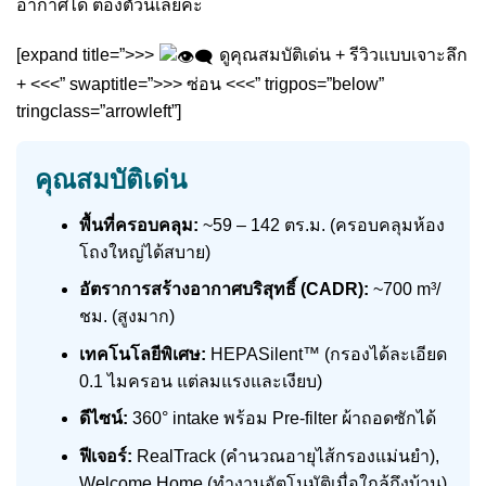
อากาศได้ ต้องตัวนี้เลยค่ะ
[expand title=”>>>
ดูคุณสมบัติเด่น + รีวิวแบบเจาะลึก
+ <<<” swaptitle=”>>> ซ่อน <<<” trigpos=”below”
tringclass=”arrowleft”]
คุณสมบัติเด่น
พื้นที่ครอบคลุม:
~59 – 142 ตร.ม. (ครอบคลุมห้อง
โถงใหญ่ได้สบาย)
อัตราการสร้างอากาศบริสุทธิ์ (CADR):
~700 m³/
ชม. (สูงมาก)
เทคโนโลยีพิเศษ:
HEPASilent™ (กรองได้ละเอียด
0.1 ไมครอน แต่ลมแรงและเงียบ)
ดีไซน์:
360° intake พร้อม Pre-filter ผ้าถอดซักได้
ฟีเจอร์:
RealTrack (คำนวณอายุไส้กรองแม่นยำ),
Welcome Home (ทำงานอัตโนมัติเมื่อใกล้ถึงบ้าน)