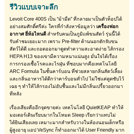
รีวิวแบบเจาะลึก
Levoit Core 400S เป็น “ม้ามืด” ที่กลายมาเป็นตัวท็อปได้
อย่างสมศักดิ์ศรีค่ะ ใครที่กำลังหาข้อมูลว่า
เครื่องฟอก
อากาศ ยี่ห้อไหนดี
สำหรับคนเป็นภูมิแพ้ขนสัตว์ รุ่นนี้ได้
รับคำชมเยอะมาก เพราะ Pre-filter ด้านนอกดักจับขน
สัตว์ได้ดี และถอดออกมาดูดทำความสะอาดง่าย ไส้กรอง
HEPA H13 ของเขามีความหนาแน่นสูง มั่นใจได้เรื่อง
การกรองเชื้อโรคและไรฝุ่น ที่ชอบมากคือเทคโนโลยี
ARC Formula ในชั้นคาร์บอน ที่ช่วยสลายกลิ่นสัตว์เลี้ยง
และกลิ่นอาหารได้ดีกว่าคาร์บอนทั่วไป ไม่ใช่แค่ดูดซับไว้
เฉย ๆ ทำให้ไส้กรองไม่อับชื้นและไม่มีกลิ่นเปรี้ยวออกมา
ทีหลัง
เรื่องเสียงคืออีกจุดขายค่ะ เทคโนโลยี QuietKEAP ทำให้
มอเตอร์เดินเรียบมากในโหมด Sleep เรียกว่าแทบไม่
ได้ยินเสียงเลย เหมาะมากสำหรับวางในห้องนอนเด็กหรือ
ผู้สูงอายุ แอป VeSync ก็ทำออกมาได้ User Friendly มาก