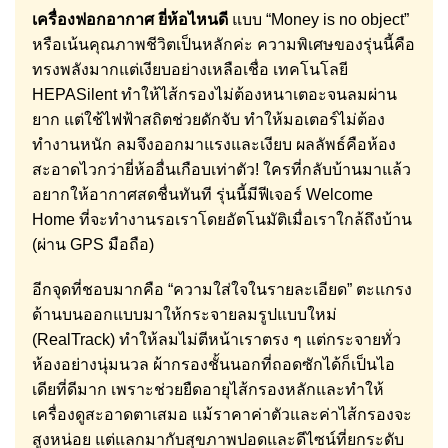
เครื่องฟอกอากาศ ยี่ห้อไหนดี
แบบ “Money is no object”
หรือเน้นคุณภาพชีวิตเป็นหลักค่ะ ความพิเศษของรุ่นนี้คือ
ทรงพลังมากแต่เงียบอย่างเหลือเชื่อ เทคโนโลยี
HEPASilent ทำให้ไส้กรองไม่ต้องหนาเตอะจนลมผ่าน
ยาก แต่ใช้ไฟฟ้าสถิตช่วยดักจับ ทำให้มอเตอร์ไม่ต้อง
ทำงานหนัก ลมจึงออกมาแรงและเงียบ ผลลัพธ์คือห้อง
สะอาดไวกว่ายี่ห้ออื่นเกือบเท่าตัว! ใครที่กลับบ้านมาแล้ว
อยากให้อากาศสดชื่นทันที รุ่นนี้มีฟีเจอร์ Welcome
Home ที่จะทำงานรอเราโดยอัตโนมัติเมื่อเราใกล้ถึงบ้าน
(ผ่าน GPS มือถือ)
อีกจุดที่ชอบมากคือ “ความใส่ใจในรายละเอียด” ตะแกรง
ด้านบนออกแบบมาให้กระจายลมรูปแบบใหม่
(RealTrack) ทำให้ลมไม่ตีหน้าเราตรง ๆ แต่กระจายทั่ว
ห้องอย่างนุ่มนวล ผ้ากรองชั้นนอกที่ถอดซักได้ก็เป็นไอ
เดียที่ดีมาก เพราะช่วยยืดอายุไส้กรองหลักและทำให้
เครื่องดูสะอาดตาเสมอ แม้ราคาค่าตัวและค่าไส้กรองจะ
สูงหน่อย แต่แลกมากับสุขภาพปอดและดีไซน์ที่ยกระดับ