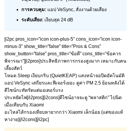
การควบคุม:
แอป VeSync, สั่งงานด้วยเสียง
ระดับเสียง:
เงียบสุด 24 dB
[i2pc pros_icon=”icon icon-plus-5″ cons_icon=”icon icon-
minus-3″ show_title=”false” title=”Pros & Cons”
show_button=”false” pros_title=”ข้อดี” cons_title=”ข้อควร
พิจารณา”][i2pros]ประสิทธิภาพการกรองสูงมาก เหมาะกับคน
เลี้ยงสัตว์
โหมด Sleep เงียบกริบ (QuietKEAP) แสงหน้าจอปิดอัตโนมัติ
แอป VeSync เสถียรและฟีเจอร์เยอะ ดูค่า PM 2.5 ย้อนหลังได้
ดีไซน์กะทัดรัดแต่มอเตอร์แรง
ประหยัดไฟ[/i2pros][i2cons]ดีไซน์อาจจะดู “พลาสติก” ไปนิด
เมื่อเทียบกับ Xiaomi
อะไหล่ไส้กรองเทียบหายากกว่า Xiaomi เล็กน้อย (แต่ของแท้
หาง่าย)[/i2cons][/i2pc]