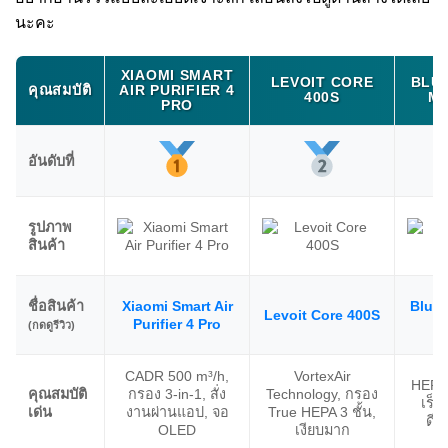
นะคะ
XIAOMI SMART
LEVOIT CORE
BLU
คุณสมบัติ
AIR PURIFIER 4
400S
MA
PRO
อันดับที่
รูปภาพ
สินค้า
ชื่อสินค้า
Xiaomi Smart Air
Bluea
Levoit Core 400S
Purifier 4 Pro
(กดดูรีวิว)
CADR 500 m³/h,
VortexAir
HEPAS
คุณสมบัติ
กรอง 3-in-1, สั่ง
Technology, กรอง
เร็ว
เด่น
งานผ่านแอป, จอ
True HEPA 3 ชั้น,
ดีไ
OLED
เงียบมาก