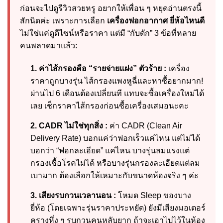
ก่อนจะไปดูรีวิวสวยหรู อยากให้เพื่อน ๆ หยุดอ่านตรงนี้
สักนิดค่ะ เพราะการเลือก
เครื่องฟอกอากาศ ยี่ห้อไหนดี
ไม่ใช่แค่ดูดีไซน์หรือราคา แต่มี “กับดัก” 3 ข้อที่หลาย
คนพลาดมาแล้ว:
1. ค่าไส้กรองคือ “รายจ่ายแฝง” ตัวร้าย :
เครื่อง
ราคาถูกบางรุ่น ไส้กรองแพงหูฉี่และหาซื้อยากมาก!
ผ่านไป 6 เดือนต้องเปลี่ยนที แทบจะซื้อเครื่องใหม่ได้
เลย เช็กราคาไส้กรองก่อนซื้อเครื่องเสมอนะคะ
2. CADR ไม่ใช่ทุกสิ่ง :
ค่า CADR (Clean Air
Delivery Rate) บอกแค่ว่าฟอกเร็วแค่ไหน แต่ไม่ได้
บอกว่า “ฟอกละเอียด” แค่ไหน บางรุ่นลมแรงแต่
กรองเชื้อโรคไม่ได้ หรือบางรุ่นกรองละเอียดแต่ลม
เบามาก ต้องเลือกให้เหมาะกับขนาดห้องจริง ๆ ค่ะ
3. เสียงรบกวนเวลานอน :
โหมด Sleep ของบาง
ยี่ห้อ (โดยเฉพาะรุ่นราคาประหยัด) ยังมีเสียงมอเตอร์
ครางหึ่ง ๆ รบกวนคนหลับยาก ถ้าจะเอาไปไว้ในห้อง