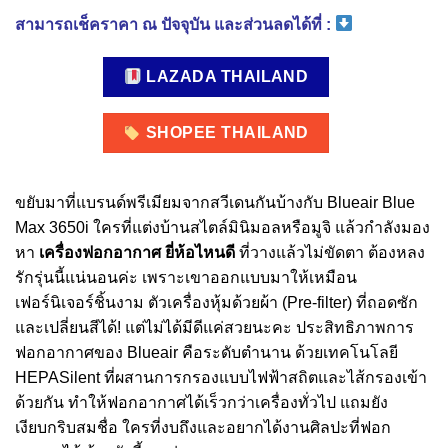
สามารถเช็คราคา ณ ปัจจุบัน และส่วนลดได้ที่ :
LAZADA THAILAND
SHOPEE THAILAND
ขยับมาที่แบรนด์พรีเมียมจากสวีเดนกันบ้างกับ Blueair Blue
Max 3650i ใครที่แต่งบ้านสไตล์มินิมอลหรือมูจิ แล้วกำลังมอง
หา
เครื่องฟอกอากาศ ยี่ห้อไหนดี
ที่วางแล้วไม่ขัดตา ต้องหลง
รักรุ่นนี้แน่นอนค่ะ เพราะเขาออกแบบมาให้เหมือน
เฟอร์นิเจอร์ชิ้นงาม ตัวเครื่องหุ้มด้วยผ้า (Pre-filter) ที่ถอดซัก
และเปลี่ยนสีได้! แต่ไม่ได้มีดีแค่สวยนะคะ ประสิทธิภาพการ
ฟอกอากาศของ Blueair คือระดับตำนาน ด้วยเทคโนโลยี
HEPASilent ที่ผสานการกรองแบบไฟฟ้าสถิตและไส้กรองเข้า
ด้วยกัน ทำให้ฟอกอากาศได้เร็วกว่าเครื่องทั่วไป แถมยัง
เงียบกริบสมชื่อ ใครที่งบถึงและอยากได้งานศิลปะที่ฟอก