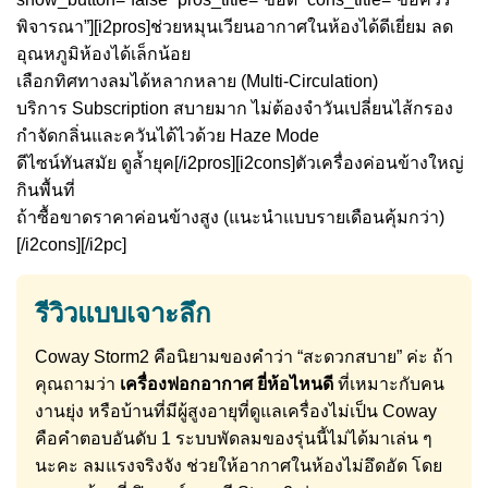
พิจารณา”][i2pros]ช่วยหมุนเวียนอากาศในห้องได้ดีเยี่ยม ลด
อุณหภูมิห้องได้เล็กน้อย
เลือกทิศทางลมได้หลากหลาย (Multi-Circulation)
บริการ Subscription สบายมาก ไม่ต้องจำวันเปลี่ยนไส้กรอง
กำจัดกลิ่นและควันได้ไวด้วย Haze Mode
ดีไซน์ทันสมัย ดูล้ำยุค[/i2pros][i2cons]ตัวเครื่องค่อนข้างใหญ่
กินพื้นที่
ถ้าซื้อขาดราคาค่อนข้างสูง (แนะนำแบบรายเดือนคุ้มกว่า)
[/i2cons][/i2pc]
รีวิวแบบเจาะลึก
Coway Storm2 คือนิยามของคำว่า “สะดวกสบาย” ค่ะ ถ้า
คุณถามว่า
เครื่องฟอกอากาศ ยี่ห้อไหนดี
ที่เหมาะกับคน
งานยุ่ง หรือบ้านที่มีผู้สูงอายุที่ดูแลเครื่องไม่เป็น Coway
คือคำตอบอันดับ 1 ระบบพัดลมของรุ่นนี้ไม่ได้มาเล่น ๆ
นะคะ ลมแรงจริงจัง ช่วยให้อากาศในห้องไม่อึดอัด โดย