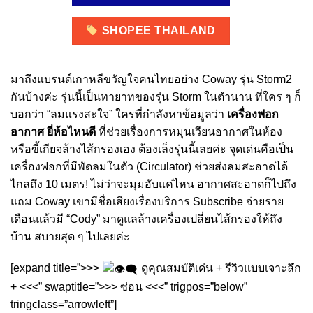
SHOPEE THAILAND
มาถึงแบรนด์เกาหลีขวัญใจคนไทยอย่าง Coway รุ่น Storm2
กันบ้างค่ะ รุ่นนี้เป็นทายาทของรุ่น Storm ในตำนาน ที่ใคร ๆ ก็
บอกว่า “ลมแรงสะใจ” ใครที่กำลังหาข้อมูลว่า
เครื่องฟอก
อากาศ ยี่ห้อไหนดี
ที่ช่วยเรื่องการหมุนเวียนอากาศในห้อง
หรือขี้เกียจล้างไส้กรองเอง ต้องเล็งรุ่นนี้เลยค่ะ จุดเด่นคือเป็น
เครื่องฟอกที่มีพัดลมในตัว (Circulator) ช่วยส่งลมสะอาดได้
ไกลถึง 10 เมตร! ไม่ว่าจะมุมอับแค่ไหน อากาศสะอาดก็ไปถึง
แถม Coway เขามีชื่อเสียงเรื่องบริการ Subscribe จ่ายราย
เดือนแล้วมี “Cody” มาดูแลล้างเครื่องเปลี่ยนไส้กรองให้ถึง
บ้าน สบายสุด ๆ ไปเลยค่ะ
[expand title=”>>>
ดูคุณสมบัติเด่น + รีวิวแบบเจาะลึก
+ <<<” swaptitle=”>>> ซ่อน <<<” trigpos=”below”
tringclass=”arrowleft”]