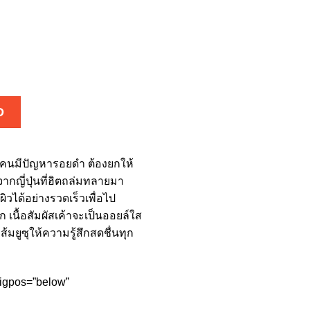
D
งคนมีปัญหารอยดำ ต้องยกให้
ากญี่ปุ่นที่ฮิตถล่มทลายมา
ผิวได้อย่างรวดเร็วเพื่อไป
 เนื้อสัมผัสเค้าจะเป็นออยล์ใส
มยูซุให้ความรู้สึกสดชื่นทุก
trigpos=”below”