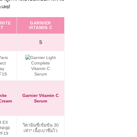
ะเลย!
HITE
GARNIER
NIVEA
VICHY L
CT
VITAMIN C
LUMINOUS630
B
5
6
Nivea
hite
Garnier Vitamin C
Vichy Lif
Luminous630
 Cream
Serum
Se
Serum
3 EX
Niacina
วิตามินซีเข้มข้น 30
Luminous630
ลดจุด
Glycolic 
เท่า* เนื้อเบาซึมไว
จัดการฝ้าแดด 10 ปี
PF19
เซลล์ผิว