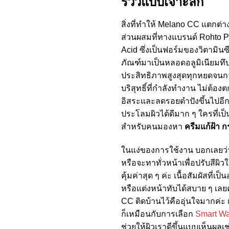
รีวิวแบบเจาะลึก
สิ่งที่ทำให้ Melano CC แตกต
ส่วนผสมที่ทางแบรนด์ Rohto Pha
Acid ซึ่งเป็นฟอร์มของวิตามินซ
ภัณฑ์มาเป็นหลอดอลูมิเนียมท
ประสิทธิภาพสูงสุดทุกหยดจนกว่า
บริสุทธิ์ที่กำลังทำงาน ไม่ต้
อิสระและลดรอยดำปังขึ้นไปอีก
ประโลมผิวได้ดีมาก ๆ ใครที่เป็น
สำหรับคนมองหา
ครีมแก้ฝ้า กร
ในแง่ของการใช้งาน บอกเลยว่า
หรือจะทาทั่วหน้าเพื่อปรับสีผ
คุ้มค่าสุด ๆ ค่ะ เนื้อสัมผัสที
หรือแต่งหน้าทับได้สบาย ๆ เลยค่
CC ติดบ้านไว้คืออุ่นใจมากค่ะ 
ก็เหมือนกับการเลือก
Smart Wat
ช่วยให้ผิวเราดีขึ้นแบบเห็นผลเช