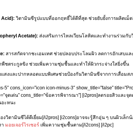
 Acid):
วิตามินซีรูปแบบที่ออกฤทธิ์ได้ดีที่สุด ช่วยยับยั้งการผลิตเม
opheryl Acetate):
ส่งเสริมการไหลเวียนโลหิตและทำงานร่วมกับวิต
e:
สารสกัดจากชะเอมเทศ ช่วยปลอบประโลมผิว ลดการอักเสบแล
ืชตระกูลขิง ช่วยเพิ่มความชุ่มชื้นและทำให้ผิวกระจ่างใสยิ่งขึ้น
แสงและปากหลอดแบบพิเศษช่วยป้องกันวิตามินซีจากการเสื่อมส
us-5″ cons_icon=”icon icon-minus-3″ show_title=”false” title=”P
e=”จุดเด่น” cons_title=”ข้อควรพิจารณา”] [i2pros]ลดรอยสิวและจุด
เหนอะหนะ
ตามินซีได้ดีเยี่ยม[/i2pros] [i2cons]อาจจะรู้สึกอุ่น ๆ บนผิวเล็กน
งทา
มอยเจอร์ไรเซอร์
เพิ่มความชุ่มชื้นตาม[/i2cons] [/i2pc]