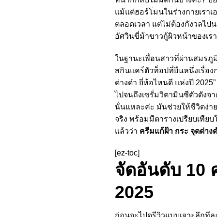
แม้แต่ฮอร์โมนในร่างกายเราเอง
ตลอดเวลา แต่ไม่ต้องกังวลไปน
อัศวินขี่ม้าขาวกู้ผิวหน้าของเร
ในฐานะเพื่อนสาวที่ผ่านสมรภู
สกินแคร์ตัวท็อปที่ยืนหนึ่งเรื่
ด่างดํา ยี่ห้อไหนดี แห่งปี 202
ไปจนถึงเซรั่มวิตามินซีตัวดังจากญ
นั่นแหละค่ะ มันช่วยให้ชีวิตง่า
จริง พร้อมมีตารางเปรียบเทีย
แล้วว่า
ครีมแก้ฝ้า กระ จุดด่างดํ
[ez-toc]
จัดอันดับ 10 ค
2025
ก่อนจะไปดูรีวิวแบบเจาะลึกทีล