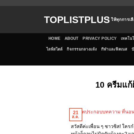
ข้าม
ไป
TOPLISTPLUS
ยัง
" ให้ทุกการเลื
เนื้อหา
HOME
ABOUT
PRIVACY POLICY
เทคโนโ
ไลฟ์สไตล์
กิจกรรมกลางแจ้ง
กีฬาและฟิตเนส
บ
10 ครีมแก้ฝ
21
ส.ค.
สวัสดีค่ะเพื่อน ๆ ชาวซิส! ใค
หน้าก็กลบไม่มิดกันบ้างคะ? บอ