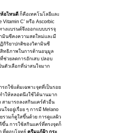
ี่ห้อไหนดี
ก็คือเทคโนโลยีและ
e Vitamin C’ หรือ Ascorbic
กาศ ทางแบรนด์จึงออกแบบบรรจุ
ิตามินซีคงความสดใหม่และมี
ฏิกิริยาปกติของวิตามินซี
ระสิทธิภาพในการต้านอนุมูล
 ที่ช่วยลดการอักเสบ ปลอบ
ป็นตัวเลือกที่น่าสนใจมาก
รถใช้แต้มเฉพาะจุดที่เป็นรอย
้า ทำให้หลอดนึงใช้ได้นานมาก
นใจ สามารถลงสกินแคร์ตัวอื่น
วนใจอยู่เรื่อย ๆ การมี Melano
ยรวมก็ดูใสขึ้นด้วย การดูแลผิว
ีขึ้น การใช้สกินแคร์ที่ตรงจุดก็
em ที่ตอบโจทย์
ครีมแก้ฝ้า กระ