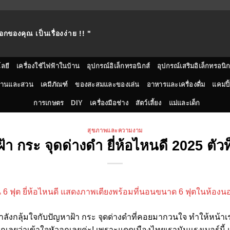
อกของคุณ เป็นเรื่องง่าย !! "
ลยี
เครื่องใช้ไฟฟ้าในบ้าน
อุปกรณ์อิเล็กทรอนิกส์
อุปกรณ์เสริมอิเล็กทรอนิก
้านและสวน
เคมีภัณฑ์
ของสะสมและของเล่น
อาหารและเครื่องดื่ม
แคมปิ้
การเกษตร
DIY
เครื่องมือช่าง
สัตว์เลี้ยง
แม่และเด็ก
สุขภาพและความงาม
้า กระ จุดด่างดํา ยี่ห้อไหนดี 2025 ตัวท
รกำลังกลุ้มใจกับปัญหาฝ้า กระ จุดด่างดำที่คอยมากวนใจ ทำให้หน้า
กเลยว่าเข้าใจหัวอกเลยค่ะ! เพราะแดดเมืองไทยเรามันแรงเบอร์นี้