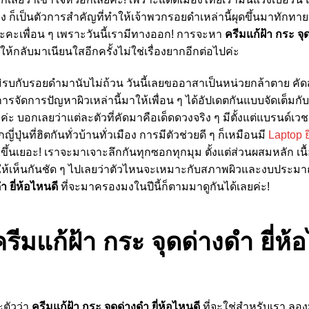
 ก็เป็นตัวการสำคัญที่ทำให้เจ้าพวกรอยดำเหล่านี้ผุดขึ้นมาทักท
ะคะเพื่อน ๆ เพราะวันนี้เรามีทางออก! การจะหา
ครีมแก้ฝ้า กระ จุด
าให้กลับมาเนียนใสอีกครั้งไม่ใช่เรื่องยากอีกต่อไปค่ะ
มิรบกับรอยดำมานับไม่ถ้วน วันนี้เลยขออาสาเป็นหน่วยกล้าตาย 
องการจัดการปัญหาผิวเหล่านี้มาให้เพื่อน ๆ ได้อัปเดตกันแบบจัดเต็มกับ
5” ค่ะ บอกเลยว่าแต่ละตัวที่คัดมาคือเด็ดดวงจริง ๆ มีตั้งแต่แบรนด์
ี่ปุ่นที่ฮิตกันทั่วบ้านทั่วเมือง การมีตัวช่วยดี ๆ ก็เหมือนมี
Laptop ย
ยขึ้นเยอะ! เราจะมาเจาะลึกกันทุกซอกทุกมุม ตั้งแต่ส่วนผสมหลัก เนื
บให้เห็นกันชัด ๆ ไปเลยว่าตัวไหนจะเหมาะกับสภาพผิวและงบประมา
า ยี่ห้อไหนดี
ที่จะมาครองมงในปีนี้ก็ตามมาดูกันได้เลยค่ะ!
รีมแก้ฝ้า กระ จุดด่างดํา ยี่ห้
ะตัวว่า
ครีมแก้ฝ้า กระ จุดด่างดํา ยี่ห้อไหนดี
ที่จะใช่สำหรับเรา ลอ