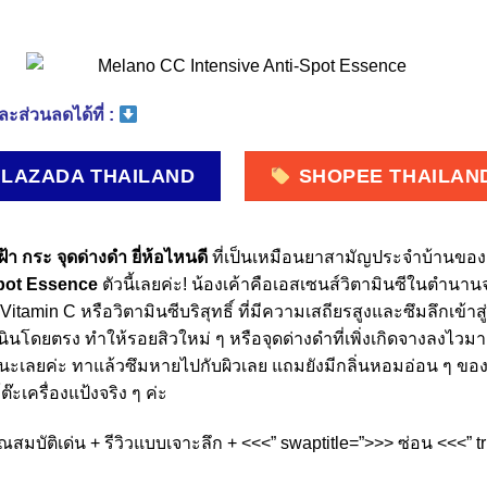
ะส่วนลดได้ที่ :
LAZADA THAILAND
SHOPEE THAILAN
้า กระ จุดด่างดํา ยี่ห้อไหนดี
ที่เป็นเหมือนยาสามัญประจำบ้านขอ
Spot Essence
ตัวนี้เลยค่ะ! น้องเค้าคือเอสเซนส์วิตามินซีในตำนานจ
itamin C หรือวิตามินซีบริสุทธิ์ ที่มีความเสถียรสูงและซึมลึกเข้าสู่
นโดยตรง ทำให้รอยสิวใหม่ ๆ หรือจุดด่างดำที่เพิ่งเกิดจางลงไวมาก
ะเลยค่ะ ทาแล้วซึมหายไปกับผิวเลย แถมยังมีกลิ่นหอมอ่อน ๆ ของส้
โต๊ะเครื่องแป้งจริง ๆ ค่ะ
ุณสมบัติเด่น + รีวิวแบบเจาะลึก + <<<” swaptitle=”>>> ซ่อน <<<” 