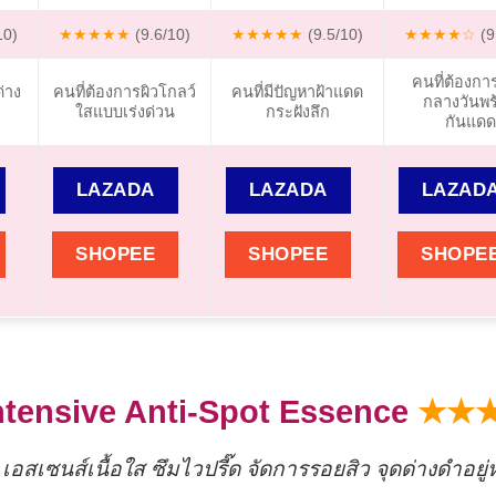
10)
★★★★★
(9.6/10)
★★★★★
(9.5/10)
★★★★☆
(9
คนที่ต้องกา
ด่าง
คนที่ต้องการผิวโกลว์
คนที่มีปัญหาฝ้าแดด
กลางวันพร
ใสแบบเร่งด่วน
กระฝังลึก
กันแดด
LAZADA
LAZADA
LAZAD
SHOPEE
SHOPEE
SHOPE
ntensive Anti-Spot Essence
★★
น! เอสเซนส์เนื้อใส ซึมไวปรี๊ด จัดการรอยสิว จุดด่างดำอยู