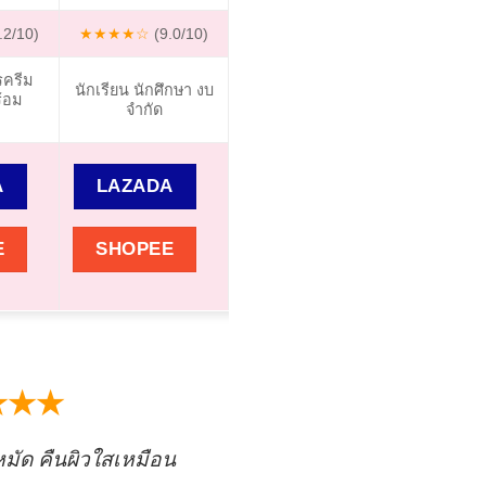
.2/10)
★★★★☆
(9.0/10)
★★★★☆
(8.8/10)
★★★★
รครีม
นักเรียน นักศึกษา งบ
คนที่มีฝ้าสะสมมา
ผิวหมองคล
้อม
จำกัด
นาน
ดำหลา
A
LAZADA
LAZADA
LAZ
E
SHOPEE
SHOPEE
SHO
★★★
่หมัด คืนผิวใสเหมือน