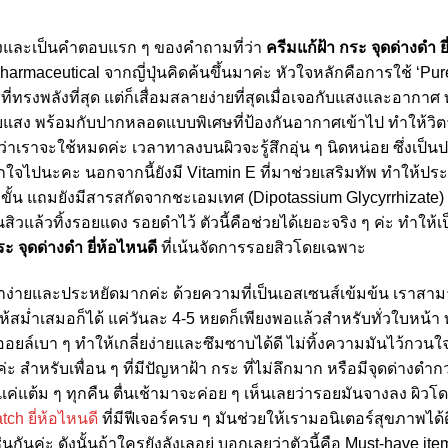
่างและเป็นคำตอบแรก ๆ ของคำถามที่ว่า
ครีมแก้ฝ้า กระ จุดด่างดํา ย
rmaceutical จากญี่ปุ่นคิดค้นขึ้นมาค่ะ หัวใจหลักคือการใช้ ‘Pur
ีที่ทรงพลังที่สุด แต่ก็เสื่อมสลายง่ายที่สุดเมื่อเจอกับแสงและอา
ึบแสง พร้อมกับปากหลอดแบบพิเศษที่ป้องกันอากาศเข้าไป ทำให้ว
เราจะใช้หมดค่ะ เวลาทาลงบนผิวจะรู้สึกอุ่น ๆ นิดหน่อย ซึ่งเป็นป
องตกใจไปนะคะ นอกจากนี้ยังมี Vitamin E ที่มาช่วยเสริมทัพ ทำให้ป
ขั้น แถมยังมีสารสกัดจากชะเอมเทศ (Dipotassium Glycyrrhizate)
สิวแล้วทิ้งรอยแดง รอยดำไว้ ตัวนี้คือช่วยได้เยอะจริง ๆ ค่ะ ทำให้เ
ะ จุดด่างดํา ยี่ห้อไหนดี
ที่เน้นจัดการรอยสิวโดยเฉพาะ
ง่ายและประหยัดมากค่ะ ด้วยความที่เป็นเอสเซนส์เข้มข้น เราสามา
ิวให้สม่ำเสมอก็ได้ แค่วันละ 4-5 หยดก็เพียงพอแล้วสำหรับทั่วใบหน
่เป็นออยล์เบา ๆ ทำให้เกลี่ยง่ายและซึมซาบได้ดี ไม่ทิ้งความมันไว้กว
ะ สำหรับเพื่อน ๆ ที่มีปัญหาฝ้า กระ ที่ไม่ลึกมาก หรือมีจุดด่างดำก
แค่แต้ม ๆ ทุกคืน ตื่นเช้ามาจะค่อย ๆ เห็นเลยว่ารอยมันจางลง ผิวโด
ch ยี่ห้อไหนดี
ที่มีฟีเจอร์ครบ ๆ มันช่วยให้เรามอนิเตอร์สุขภาพได้ด
่นกันค่ะ ดังนั้นถ้าใครยังลังเลอยู่ บอกเลยว่าตัวนี้คือ Must-have it