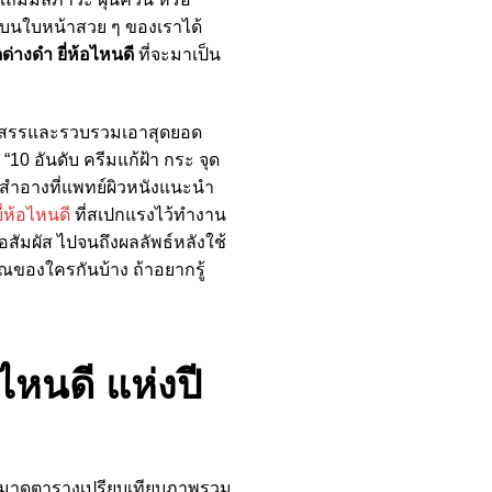
ายบนใบหน้าสวย ๆ ของเราได้
ด่างดํา ยี่ห้อไหนดี
ที่จะมาเป็น
คัดสรรและรวบรวมเอาสุดยอด
 “10 อันดับ ครีมแก้ฝ้า กระ จุด
เวชสำอางที่แพทย์ผิวหนังแนะนำ
ี่ห้อไหนดี
ที่สเปกแรงไว้ทำงาน
้อสัมผัส ไปจนถึงผลลัพธ์หลังใช้
ณของใครกันบ้าง ถ้าอยากรู้
อไหนดี แห่งปี
งมาดูตารางเปรียบเทียบภาพรวม