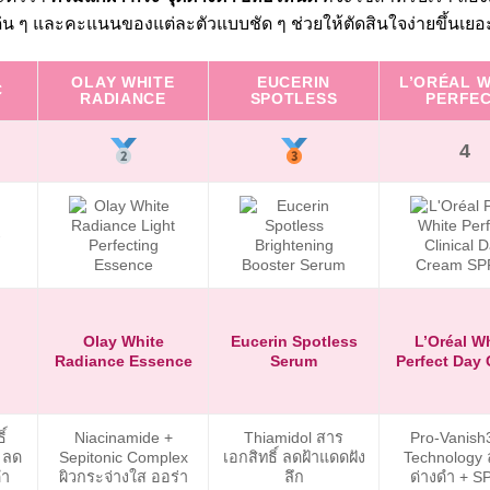
ด่น ๆ และคะแนนของแต่ละตัวแบบชัด ๆ ช่วยให้ตัดสินใจง่ายขึ้นเยอ
OLAY WHITE
EUCERIN
L’ORÉAL W
C
RADIANCE
SPOTLESS
PERFE
4
Olay White
Eucerin Spotless
L’Oréal W
Radiance Essence
Serum
Perfect Day
ิ์
Niacinamide +
Thiamidol สาร
Pro-Vanish
 ลด
Sepitonic Complex
เอกสิทธิ์ ลดฝ้าแดดฝัง
Technology 
ดำ
ผิวกระจ่างใส ออร่า
ลึก
ด่างดำ + S