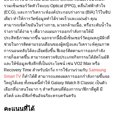
รวมเซ็นเซอร์วัดหัวใจแบบ Optical (PPG), คลื่นไฟฟ้าหัวใจ
(ECG), และการวิเคราะห์องค์ประกอบร่างกาย (BIA) ไว้ในชิป
เดียว ทำให้การวัดข้อมูลทำได้รวดเร็วและแม่นยำ คุณ
สามารถเช็คไขมันในร่างกาย, มวลกล้ามเนื้อ, หรือระดับน้ำใน
ร่างกายได้ง่าย ๆ เพื่อวางแผนการออกกำลังกายให้มี
ประสิทธิภาพมากขึ้น นอกจากนี้ยังมีเซ็นเซอร์วัดอุณหภูมิผิวที่
ช่วยในการติดตามรอบเดือนของผู้หญิงและวิเคราะห์คุณภาพ
การนอนหลับได้ละเอียดยิ่งขึ้น ฟีเจอร์ติดตามการออกกำลัง
กายก็ฉลาดขึ้น สามารถตรวจจับประเภทกิจกรรมได้อัตโนมัติ
และให้ข้อมูลเชิงลึกที่เป็นประโยชน์ เช่น VO2 Max หรือ
Recovery Time สำหรับนักวิ่ง การใช้งานร่วมกับ
Samsung
Smart TV
ก็ทำได้ดี สามารถแสดงผลการออกกำลังกายขึ้นจอ
ใหญ่ได้เลย ทั้งหมดนี้ทำให้ Galaxy Watch 8 Classic เป็นตัว
เลือกที่น่าสนใจมาก ๆ สำหรับคนที่ต้องการนาฬิกาที่ดูดี มี
สไตล์ และมีฟังก์ชันอัจฉริยะครบครันครับ
คะแนนที่ได้