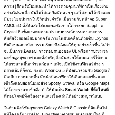
ความรู้สึกพรีเมียมและทำให้การควบคุมนาฬิกาเป็นเรื่องง่าย
อย่างไม่น่าเชื่อ มันไม่ใช่แค่กิมมิคสวย ๆ แต่ใช้งานได้จริงและ
มีประโยชน์มากในชีวิตประจำวัน เมื่อรวมกับหน้าจอ Super
AMOLED ที่สีสันสดใสและคมชัดภายใต้กระจก Sapphire
Crystal ที่แข็งแรงทนทาน ประสบการณ์การมองและการ
สัมผัสจึงยอดเยี่ยมมากครับ ภายในขับเคลื่อนด้วยชิป Exynos
ที่ผลิตบนสถาปัตยกรรม 3nm ซึ่งส่งผลให้ทุกอย่างเร็วขึ้น ไม่ว่า
จะเป็นการเปิดแอป, การตอบสนองของ UI, หรือการประมวล
ผลข้อมูลสุขภาพ และที่สำคัญคือมันช่วยให้แบตเตอรี่ใช้งาน
ได้ยาวนานขึ้นกว่ารุ่นก่อน ๆ แม้จะเปิดใช้งานฟีเจอร์ต่าง ๆ
อย่างเต็มที่ก็ตาม ระบบ Wear OS 5 ที่พัฒนาร่วมกับ Google ก็
มีเสถียรภาพมากขึ้น มีหน้าปัดนาฬิกาให้เลือกเยอะขึ้น และ
เข้าถึงแอปยอดนิยมอย่าง Spotify, Strava, หรือ Google Maps
ได้โดยตรงจากข้อมือ ทำให้มันเป็น
Smart Watch ยี่ห้อไหนดี
ที่ตอบโจทย์ทั้งเรื่องงานและเรื่องเล่นได้อย่างสมบูรณ์แบบ
ในด้านฟังก์ชันสุขภาพ Galaxy Watch 8 Classic ก็จัดเต็มไม่
แพ้ใครครับ มาพร้อม BioActive Sensor เจเนอเรชันใหม่ที่