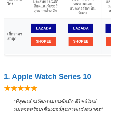
ประสบการณ์ที่ดี
และต
ใคร
ทนทานและ
ที่สุดและฟีเจอร์
สะด
แบตเตอรี่อึดเป็น
สุขภาพล้ำสมัย
หน้า
พิเศษ
LAZADA
LAZADA
L
เช็กราคา
ล่าสุด
SHOPEE
SHOPEE
S
1. Apple Watch Series 10
★★★★★
“ที่สุดแห่งนวัตกรรมบนข้อมือ ดีไซน์ใหม่
หมดจดพร้อมเซ็นเซอร์สุขภาพแห่งอนาคต”