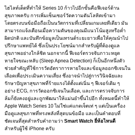
ไฮไลท์เด็ดที่ทำให้ Series 10 ก้าวไปอีกขั้นคือฟีเจอร์ด้าน
สุขภาพครับ การเพิ่มเซ็นเซอร์วัดความดันโลหิตเข้ามา
โดยตรงบนข้อมือถือเป็นนวัตกรรมที่เปลี่ยนเกมเลยทีเดียว มัน
สามารถแจ้งเตือนเมื่อความดันของคุณมีแนวโน้มสูงหรือต่ำ
ผิดปกติ และบันทึกข้อมูลเป็นเทรนด์ระยะยาวเพื่อให้คุณนำไป
ปรึกษาแพทย์ได้ ซึ่งเป็นประโยชน์มากสำหรับผู้ที่ต้องดูแล
สุขภาพอย่างใกล้ชิด นอกจากนี้ ฟีเจอร์ตรวจจับภาวะหยุด
หายใจขณะหลับ (Sleep Apnea Detection) ก็เป็นอีกหนึ่งตัว
ช่วยสำคัญที่ใช้การวัดอัตราการหายใจและข้อมูลออกซิเจนใน
เลือดเพื่อประเมินความเสี่ยง ซึ่งอาจนำไปสู่การวินิจฉัยและ
รักษาปัญหาสุขภาพที่ร้ายแรงได้ตั้งแต่เนิ่น ๆ ฟีเจอร์เดิม ๆ
อย่าง ECG, การวัดออกซิเจนในเลือด, และการตรวจจับการ
ล้มก็ยังคงอยู่และถูกพัฒนาให้แม่นยำขึ้นไปอีก ทั้งหมดนี้ทำให้
Apple Watch Series 10 ไม่ใช่แค่แกดเจ็ตเท่ ๆ แต่เป็นเครื่อง
มือดูแลสุขภาพที่ทรงพลังที่สุดบนข้อมือ และเป็นคำตอบที่
ชัดเจนที่สุดสำหรับคำถามว่า
Smart Watch ยี่ห้อไหนดี
สำหรับผู้ใช้ iPhone ครับ