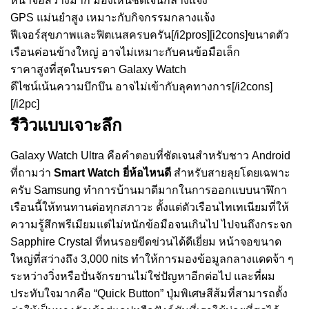
หน้าจอสว่างมาก มองเห็นชัดเจนกลางแจ้ง
GPS แม่นยำสูง เหมาะกับกิจกรรมกลางแจ้ง
ฟีเจอร์สุขภาพและฟิตเนสครบครัน[/i2pros][i2cons]ขนาดตัว
เรือนค่อนข้างใหญ่ อาจไม่เหมาะกับคนข้อมือเล็ก
ราคาสูงที่สุดในบรรดา Galaxy Watch
ดีไซน์เน้นความบึกบึน อาจไม่เข้ากับลุคทางการ[/i2cons]
[/i2pc]
รีวิวแบบเจาะลึก
Galaxy Watch Ultra คือคำตอบที่ชัดเจนสำหรับชาว Android
ที่ถามว่า
Smart Watch ยี่ห้อไหนดี
สำหรับสายลุยโดยเฉพาะ
ครับ Samsung ทำการบ้านมาดีมากในการออกแบบนาฬิกา
เรือนนี้ให้ทนทานต่อทุกสภาวะ ตั้งแต่ตัวเรือนไทเทเนียมที่ให้
ความรู้สึกพรีเมียมแต่ไม่หนักข้อมือจนเกินไป ไปจนถึงกระจก
Sapphire Crystal ที่ทนรอยขีดข่วนได้ดีเยี่ยม หน้าจอขนาด
ใหญ่ที่สว่างถึง 3,000 nits ทำให้การมองข้อมูลกลางแดดจ้า ๆ
ระหว่างวิ่งหรือปั่นจักรยานไม่ใช่ปัญหาอีกต่อไป และที่ผม
ประทับใจมากคือ “Quick Button” ปุ่มพิเศษสีส้มที่สามารถตั้ง