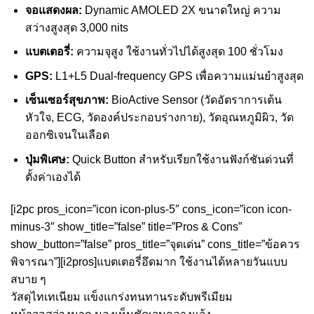
จอแสดงผล:
Dynamic AMOLED 2X ขนาดใหญ่ ความ
สว่างสูงสุด 3,000 nits
แบตเตอรี่:
ความจุสูง ใช้งานทั่วไปได้สูงสุด 100 ชั่วโมง
GPS:
L1+L5 Dual-frequency GPS เพื่อความแม่นยำสูงสุด
เซ็นเซอร์สุขภาพ:
BioActive Sensor (วัดอัตราการเต้น
หัวใจ, ECG, วัดองค์ประกอบร่างกาย), วัดอุณหภูมิผิว, วัด
ออกซิเจนในเลือด
ปุ่มพิเศษ:
Quick Button สำหรับเรียกใช้งานฟังก์ชันด่วนที่
ตั้งค่าเองได้
[i2pc pros_icon=”icon icon-plus-5″ cons_icon=”icon icon-
minus-3″ show_title=”false” title=”Pros & Cons”
show_button=”false” pros_title=”จุดเด่น” cons_title=”ข้อควร
พิจารณา”][i2pros]แบตเตอรี่อึดมาก ใช้งานได้หลายวันแบบ
สบาย ๆ
วัสดุไทเทเนียม แข็งแกร่งทนทานระดับพรีเมียม