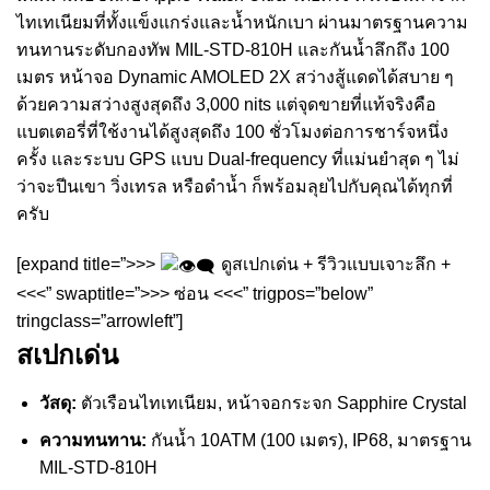
ไทเทเนียมที่ทั้งแข็งแกร่งและน้ำหนักเบา ผ่านมาตรฐานความ
ทนทานระดับกองทัพ MIL-STD-810H และกันน้ำลึกถึง 100
เมตร หน้าจอ Dynamic AMOLED 2X สว่างสู้แดดได้สบาย ๆ
ด้วยความสว่างสูงสุดถึง 3,000 nits แต่จุดขายที่แท้จริงคือ
แบตเตอรี่ที่ใช้งานได้สูงสุดถึง 100 ชั่วโมงต่อการชาร์จหนึ่ง
ครั้ง และระบบ GPS แบบ Dual-frequency ที่แม่นยำสุด ๆ ไม่
ว่าจะปีนเขา วิ่งเทรล หรือดำน้ำ ก็พร้อมลุยไปกับคุณได้ทุกที่
ครับ
[expand title=”>>>
ดูสเปกเด่น + รีวิวแบบเจาะลึก +
<<<” swaptitle=”>>> ซ่อน <<<” trigpos=”below”
tringclass=”arrowleft”]
สเปกเด่น
วัสดุ:
ตัวเรือนไทเทเนียม, หน้าจอกระจก Sapphire Crystal
ความทนทาน:
กันน้ำ 10ATM (100 เมตร), IP68, มาตรฐาน
MIL-STD-810H