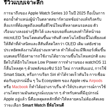
รีวิวแบบเจาะลึก
การมาถึงของ Apple Watch Series 10 ในปี 2025 ถือเป็นการ
ตอกย้ำตำแหน่งผู้นำในตลาดสมาร์ทวอทช์อย่างแท้จริงครับ
สิ่งแรกที่ต้องพูดถึงเลยคือดีไซน์ใหม่ที่หลายคนรอคอย ตัว
เรือนบางลงอย่างรู้สึกได้ และขอบจอที่แคบลงทำให้หน้าจอ
microLED ใหม่โดดเด่นขึ้นมาทันที เทคโนโลยีจอนี้ไม่เพียงแต่
ให้สีดำที่ดำสนิทและสีสันที่สดใสกว่า OLED เดิม แต่ยังช่วย
ประหยัดพลังงานได้อย่างมหาศาล ทำให้แม้จะมีฟีเจอร์เพิ่มขึ้น
แบตเตอรี่ก็ยังสามารถใช้งานได้ยาวนานขึ้นในโหมดปกติ และ
ยืดไปได้อีกในโหมด Low Power การทำงานของ watchOS 11
ก็ลื่นไหลสุด ๆ ด้วยพลังของชิป S10 ใหม่ การสลับแอป, การใช้
Smart Stack, หรือการเรียก Siri ทำได้รวดเร็วทันใจ การเชื่อม
ต่อกับอุปกรณ์อื่น ๆ ใน Ecosystem ของ Apple เช่น
Airpods
หรือ
Macbook
ก็ทำได้อย่างราบรื่น ทำให้ประสบการณ์การใช้
งานโดยรวมมันสมบูรณ์แบบมาก ๆ สำหรับคนที่มีอุปกรณ์
Apple อยู่แล้ว นี่คือเหตุผลหลักที่ทำให้หลายคนไม่ต้องคิดเลย
ว่าจะเลือก
Smart Watch ยี่ห้อไหนดี