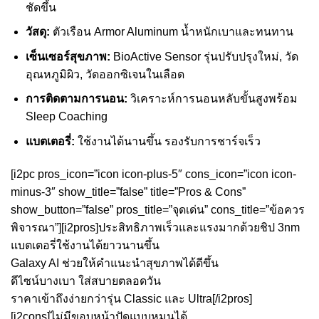
ชัดขึ้น
วัสดุ:
ตัวเรือน Armor Aluminum น้ำหนักเบาและทนทาน
เซ็นเซอร์สุขภาพ:
BioActive Sensor รุ่นปรับปรุงใหม่, วัด
อุณหภูมิผิว, วัดออกซิเจนในเลือด
การติดตามการนอน:
วิเคราะห์การนอนหลับขั้นสูงพร้อม
Sleep Coaching
แบตเตอรี่:
ใช้งานได้นานขึ้น รองรับการชาร์จเร็ว
[i2pc pros_icon=”icon icon-plus-5″ cons_icon=”icon icon-
minus-3″ show_title=”false” title=”Pros & Cons”
show_button=”false” pros_title=”จุดเด่น” cons_title=”ข้อควร
พิจารณา”][i2pros]ประสิทธิภาพเร็วและแรงมากด้วยชิป 3nm
แบตเตอรี่ใช้งานได้ยาวนานขึ้น
Galaxy AI ช่วยให้คำแนะนำสุขภาพได้ดีขึ้น
ดีไซน์บางเบา ใส่สบายตลอดวัน
ราคาเข้าถึงง่ายกว่ารุ่น Classic และ Ultra[/i2pros]
[i2cons]ไม่มีขอบหน้าปัดแบบหมุนได้