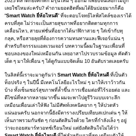
2025 ตลาดก็ยิ่งคึกคัก มีรุ่นใหม่ ๆ ออกมาเพียบจนเลือกไม่ถูก
เลยใช่ไหมล่ะครับ? คำถามยอดฮิตที่ผมได้ยินบ่อยมากก็คือ
“
Smart Watch ยี่ห้อไหนดี
” ที่จะตอบโจทย์ไลฟ์สไตล์ของเราได้
ครบที่สุด ไม่ว่าจะเป็นสายสุขภาพที่อยากติดตามทุกการ
เคลื่อนไหว, สายแฟชั่นที่อยากได้นาฬิกาสวย ๆ ใส่เข้ากับทุ
กลุค, หรือสายลุยที่ต้องการความทนทานและฟีเจอร์แน่น ๆ
สำหรับกิจกรรมแอดเวนเจอร์ บทความนี้ผมในฐานะเพื่อนที่
ชอบลองของใหม่เหมือนกัน เลยอาสาไปรวบรวมข้อมูล คัดตัว
เด็ด ๆ มาให้เพื่อน ๆ ได้ดูกันแบบจัดเต็ม 10 อันดับรวดเลยครับ
ในลิสต์นี้เราจะมาดูกันว่า
Smart Watch ยี่ห้อไหนดี
ที่เป็นตัว
ท็อปจริง ๆ ในปีนี้ มีเทคโนโลยีอะไรใหม่ ๆ มาให้เราว้าวกัน
บ้าง ทั้งเซ็นเซอร์สุขภาพที่ล้ำขึ้น การเชื่อมต่อที่ไร้รอยต่อ และ
ดีไซน์ที่หลากหลายมากขึ้น ผมจะพาไปดูรีวิวแบบเจาะลึก
เหมือนเพื่อนเล่าให้ฟัง ไม่มีศัพท์เทคนิคยาก ๆ ให้ปวดหัว
แน่นอนครับ นอกจากนี้ยังมีตารางเปรียบเทียบสเปกเด่น ๆ ให้
เห็นภาพรวมกันชัด ๆ ก่อนตัดสินใจด้วย ใครที่กำลังเล็ง ๆ อยู่
ว่าจะถอยสมาร์ทวอทช์เรือนใหม่ แต่ยังตัดสินใจไม่ได้ว่า
Smart Watch ยี่ห้อไหนดี
ที่ใช่สำหรับเราที่สุด เตรียมตัวให้