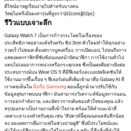
ดีไซน์อาจดูเรียบง่ายไปสำหรับบางคน
วัสดุไม่พรีเมียมเท่ารุ่นที่สูงกว่า[/i2cons][/i2pc]
รีวิวแบบเจาะลึก
Galaxy Watch 7 เป็นการก้าวกระโดดในเรื่องของ
ประสิทธิภาพอย่างแท้จริงครับ ชิป 3nm ตัวใหม่ทำให้ทุกอย่าง
รวดเร็วไปหมด ตั้งแต่การบูทเครื่อง, การเปิดแอป, ไปจนถึงการ
แสดงผลกราฟิกที่ซับซ้อนบนหน้าปัดนาฬิกา การใช้งานทั่วไป
แทบไม่เจออาการหน่วงหรือกระตุกเลย ซึ่งเป็นผลดีอย่างยิ่งต่อ
ประสบการณ์บน Wear OS 5 ที่มีฟีเจอร์และแอปพลิเคชันให้
ใช้งานมากขึ้นเรื่อย ๆ ฟีเจอร์เด่นที่เพิ่มเข้ามาคือ Galaxy AI ที่
เราเคยเห็นใน
มือถือ Samsung
ตอนนี้ถูกนำมาปรับใช้กับ
ข้อมูลสุขภาพบนนาฬิกา มันสามารถวิเคราะห์ข้อมูลการนอน,
การออกกำลังกาย, และอัตราการเต้นของหัวใจของคุณ แล้ว
สรุปออกมาเป็นรายงานที่เข้าใจง่าย พร้อมให้คำแนะนำที่
เฉพาะเจาะจงสำหรับคุณ เช่น “สัปดาห์นี้คุณนอนหลับลึกน้อย
ลง ลองลดการดื่มกาแฟในช่วงบ่ายดูสิ” ซึ่งมีประโยชน์และ
ทำให้เรารู้สึกว่านาฬิกาใส่ใจเราจริง ๆ ครับ นี่คือสิ่งที่ทำให้