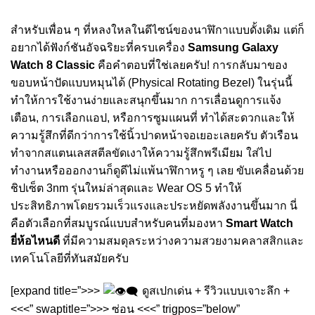
สำหรับเพื่อน ๆ ที่หลงใหลในดีไซน์ของนาฬิกาแบบดั้งเดิม แต่ก็
อยากได้ฟังก์ชันอัจฉริยะที่ครบเครื่อง
Samsung Galaxy
Watch 8 Classic
คือคำตอบที่ใช่เลยครับ! การกลับมาของ
ขอบหน้าปัดแบบหมุนได้ (Physical Rotating Bezel) ในรุ่นนี้
ทำให้การใช้งานง่ายและสนุกขึ้นมาก การเลื่อนดูการแจ้ง
เตือน, การเลือกแอป, หรือการซูมแผนที่ ทำได้สะดวกและให้
ความรู้สึกที่ดีกว่าการใช้นิ้วปาดหน้าจอเยอะเลยครับ ตัวเรือน
ทำจากสแตนเลสสตีลขัดเงาให้ความรู้สึกพรีเมียม ใส่ไป
ทำงานหรือออกงานก็ดูดีไม่แพ้นาฬิกาหรู ๆ เลย ขับเคลื่อนด้วย
ชิปเซ็ต 3nm รุ่นใหม่ล่าสุดและ Wear OS 5 ทำให้
ประสิทธิภาพโดยรวมเร็วแรงและประหยัดพลังงานขึ้นมาก นี่
คือตัวเลือกที่สมบูรณ์แบบสำหรับคนที่มองหา
Smart Watch
ยี่ห้อไหนดี
ที่มีความสมดุลระหว่างความสวยงามคลาสสิกและ
เทคโนโลยีที่ทันสมัยครับ
[expand title=”>>>
ดูสเปกเด่น + รีวิวแบบเจาะลึก +
<<<” swaptitle=”>>> ซ่อน <<<” trigpos=”below”