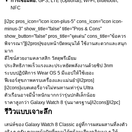
การเชื่อมต่อ:
GPS, LTE (Optional), Wi-Fi, Bluetooth,
NFC
[i2pc pros_icon=”icon icon-plus-5″ cons_icon=”icon icon-
minus-3″ show_title=”false” title=”Pros & Cons”
show_button=”false” pros_title=”จุดเด่น” cons_title=”ข้อควร
พิจารณา”][i2pros]ขอบหน้าปัดหมุนได้ ใช้งานสะดวกและสนุก
มาก
ดีไซน์สวยงามคลาสสิก วัสดุพรีเมียม
ประสิทธิภาพเร็วแรงและประหยัดพลังงานด้วยชิป 3nm
ระบบปฏิบัติการ Wear OS 5 มีแอปให้ใช้เยอะ
ฟีเจอร์สุขภาพครบเครื่องและแม่นยำ[/i2pros]
[i2cons]แบตเตอรี่อาจไม่ทนทานเท่ารุ่น Ultra
ตัวเรือนอาจมีน้ำหนักมากกว่ารุ่นปกติเล็กน้อย
ราคาสูงกว่า Galaxy Watch 8 รุ่นมาตรฐาน[/i2cons][/i2pc]
รีวิวแบบเจาะลึก
เสน่ห์ของ Galaxy Watch 8 Classic อยู่ที่การผสมผสานที่ลงตัว
จริง ๆ ครับ ขอบหน้าปัดที่หมุนได้พร้อมเสียงคลิกเบา ๆ ให้