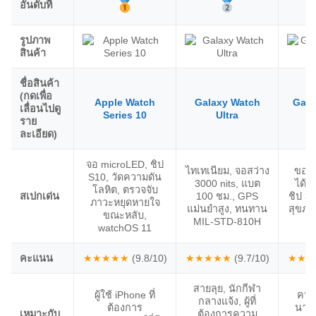
อันดับที่
รูปภาพ
สินค้า
ชื่อสินค้า
(กดเพื่อ
Apple Watch
Galaxy Watch
Gala
เลื่อนไปดู
Series 10
Ultra
ราย
ละเอียด)
จอ microLED, ชิป
ไทเทเนียม, จอสว่าง
ขอบห
S10, วัดความดัน
3000 nits, แบต
ได้,
โลหิต, ตรวจจับ
สเปกเด่น
100 ชม., GPS
ชิป 3n
ภาวะหยุดหายใจ
แม่นยำสูง, ทนทาน
สุขภา
ขณะหลับ,
MIL-STD-810H
ค
watchOS 11
คะแนน
★★★★★
(9.8/10)
★★★★★
(9.7/10)
★★★
สายลุย, นักกีฬา
ผู้ใช้ iPhone ที่
คนที
กลางแจ้ง, ผู้ที่
ต้องการ
นาฬิ
เหมาะกับ
ต้องการความ