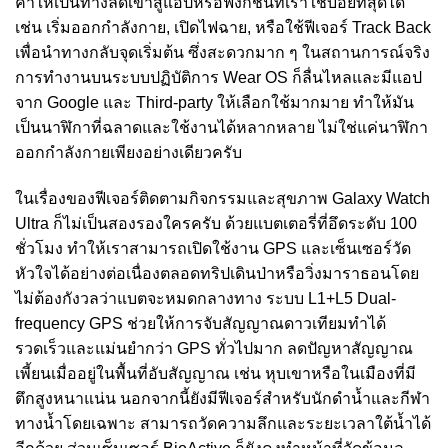
ค่าให้เป็นทางลัดเข้าสู่แอปหรือฟังก์ชันที่เราใช้บ่อยที่สุดได้
เช่น เริ่มออกกำลังกาย, เปิดไฟฉาย, หรือใช้ฟีเจอร์ Track Back
เพื่อนำทางกลับจุดเริ่มต้น ซึ่งสะดวกมาก ๆ ในสถานการณ์จริง
การทำงานบนระบบปฏิบัติการ Wear OS ก็ลื่นไหลและมีแอป
จาก Google และ Third-party ให้เลือกใช้มากมาย ทำให้มัน
เป็นนาฬิกาที่ฉลาดและใช้งานได้หลากหลาย ไม่ใช่แค่นาฬิกา
ออกกำลังกายเพียงอย่างเดียวครับ
ในเรื่องของฟีเจอร์ติดตามกิจกรรมและสุขภาพ Galaxy Watch
Ultra ก็ไม่เป็นสองรองใครครับ ด้วยแบตเตอรี่ที่อึดระดับ 100
ชั่วโมง ทำให้เราสามารถเปิดใช้งาน GPS และเซ็นเซอร์วัด
หัวใจได้อย่างต่อเนื่องตลอดทริปเดินป่าหรือวิ่งมาราธอนโดย
ไม่ต้องกังวลว่าแบตจะหมดกลางทาง ระบบ L1+L5 Dual-
frequency GPS ช่วยให้การจับสัญญาณดาวเทียมทำได้
รวดเร็วและแม่นยำกว่า GPS ทั่วไปมาก ลดปัญหาสัญญาณ
เพี้ยนเมื่ออยู่ในพื้นที่อับสัญญาณ เช่น หุบเขาหรือในเมืองที่มี
ตึกสูงหนาแน่น นอกจากนี้ยังมีฟีเจอร์สำหรับนักดำน้ำและกีฬา
ทางน้ำโดยเฉพาะ สามารถวัดความลึกและระยะเวลาใต้น้ำได้