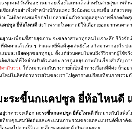
tPlus ทุกคน! วันนี้ขอชวนมาคุยเรื่องไอเทมเด็ดสำหรับสายสุขภาพที
้ยินชื่อแล้วอย่าเพิ่งทำหน้าเบ้กันนะคะ ถึงน้องจะขมสมชื่อ แต่สรรพ
ย ไม่ต้องทนขมอีกต่อไป กลายเป็นตัวช่วยดูแลสุขภาพที่ฮอตฮิตสุด
แคปซูล ยี่ห้อไหนดี
ล่ะ? เพราะในตลาดมีให้เลือกเยอะมากจนตา
ี้ในฐานะเพื่อนซี้สายสุขภาพ จะขออาสาพาทุกคนไปเจาะลึก รีวิวจัดเต
 ที่คัดมาแล้วเน้น ๆ ว่าแต่ละยี่ห้อมีจุดเด่นยังไง สกัดมาจากอะไร 
บบละเอียดทุกซอกทุกมุม ตั้งแต่ส่วนผสมไปจนถึงรีวิวจากผู้ใช้จริง เ
อผลิตภัณฑ์ที่ใช่สำหรับตัวเองค่ะ การดูแลสุขภาพเป็นเรื่องสำคัญ การเ
วิตามินรวม
ให้เหมาะสมกับร่างกายก็เป็นอีกทางเลือกที่ดีค่ะ ถ้าอยาก
คนใหม่ในลิสต์อาหารเสริมของเรา ไปดูตารางเปรียบเทียบภาพรวมกัน
มะระขี้นกแคปซูล ยี่ห้อไหนดี 
จอยู่ว่าควรจะเลือก
มะระขี้นกแคปซูล ยี่ห้อไหนดี
ที่เหมาะกับไลฟ์ส
ยบเทียบคุณสมบัติเด่นและคะแนนภาพรวมของแต่ละแบรนด์ที่เราคัดส
ลื่อนลงไปอ่านรีวิวเจาะลึกของแต่ละตัวกันต่อนะคะ