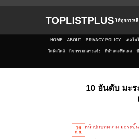
ข้าม
ไป
TOPLISTPLUS
ยัง
" ให้ทุกการเลื
เนื้อหา
HOME
ABOUT
PRIVACY POLICY
เทคโนโ
ไลฟ์สไตล์
กิจกรรมกลางแจ้ง
กีฬาและฟิตเนส
บ
10 อันดับ มะระ
16
ก.ย.