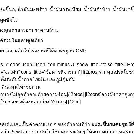
ะขี้นก, น้ำมันมะพร้าว, น้ำมันกระเทียม, น้ำมันรำข้าว, น้ำมันงาขี
ดูดซึมไว
 คงคุณค่าสารอาหารครบถ้วน
ค์รวมในแคปซูลเดียว
อย. และผลิตในโรงงานที่ได้มาตรฐาน GMP
us-5″ cons_icon=”icon icon-minus-3″ show_title=”false” title=”P
le=”จุดเด่น” cons_title=”ข้อควรพิจารณา”] [i2pros]รวมคุณประโยชน
้งระดับน้ำตาล ไขมัน และภูมิคุ้มกัน
ีกลิ่นสมุนไพรรบกวน
อาหารไม่ถูกทำลายด้วยความร้อน[/i2pros] [i2cons]อาจมีราคาสูงกว่ายี
ใน 5 อย่างต้องหลีกเลี่ยง[/i2cons] [/i2pc]
il โดดเด่นและเป็นคำตอบแรก ๆ ของคำถามที่ว่า
มะระขี้นกแคปซูล ยี่
ัดเย็น 5 ชนิดมารวมกันไม่ใช่แค่การผสม ๆ ให้จบ แต่เป็นการเสริมฤท