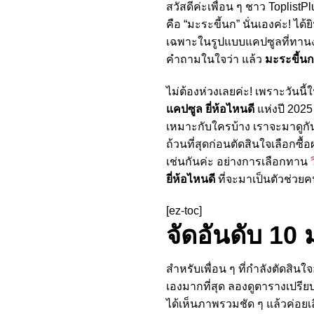
สวัสดีค่ะเพื่อน ๆ ชาว Toplis
คือ “มะระขี้นก” นั่นเองค่ะ! ได
เฉพาะในรูปแบบแคปซูลที่ทานง่า
คำถามในใจว่า แล้ว
มะระขี้นก
ไม่ต้องห่วงเลยค่ะ! เพราะวันน
แคปซูล ยี่ห้อไหนดี
แห่งปี 2025
เหมาะกับใครบ้าง เราจะมาดูกันแ
ถ้วนที่สุดก่อนตัดสินใจเลือกซื้
เช่นกันค่ะ อย่างการเลือกทาน
ยี่ห้อไหนดี
ที่จะมาเป็นตัวช่วย
[ez-toc]
จัดอันดับ 10 
สำหรับเพื่อน ๆ ที่กำลังตัดสินใ
เองมากที่สุด ลองดูตารางเปรี
ได้เห็นภาพรวมชัด ๆ แล้วค่อยเ