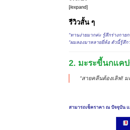
[/expand]
รีวิวสั้น ๆ
“ทานง่ายมากค่ะ รู้สึกร่างกาย
“ผมลองมาหลายยี่ห้อ ตัวนี้รู้ส
2. มะระขี้นกแคปซ
“สายคลีนต้องเลิฟ! ม
สามารถเช็คราคา ณ ปัจจุบัน แล