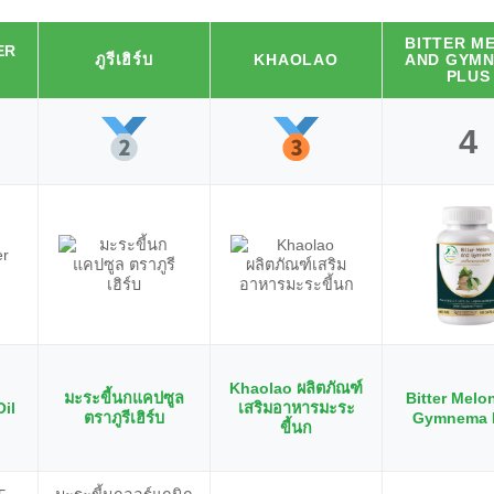
BITTER M
ER
ภูรีเฮิร์บ
KHAOLAO
AND GYM
PLUS
4
Khaolao ผลิตภัณฑ์
มะระขี้นกแคปซูล
Bitter Melo
Oil
เสริมอาหารมะระ
ตราภูรีเฮิร์บ
Gymnema 
ขี้นก