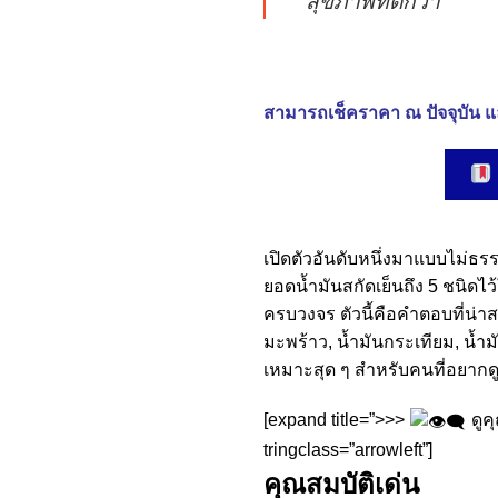
สุขภาพที่ดีกว่า”
สามารถเช็คราคา ณ ปัจจุบัน แล
เปิดตัวอันดับหนึ่งมาแบบไม่ธ
ยอดน้ำมันสกัดเย็นถึง 5 ชนิดไ
ครบวงจร ตัวนี้คือคำตอบที่น่า
มะพร้าว, น้ำมันกระเทียม, น้ำม
เหมาะสุด ๆ สำหรับคนที่อยากดู
[expand title=”>>>
ดูค
tringclass=”arrowleft”]
คุณสมบัติเด่น