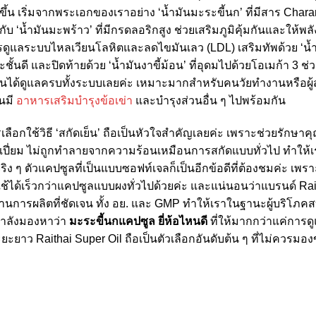
ึ้น เริ่มจากพระเอกของเราอย่าง ‘น้ำมันมะระขี้นก’ ที่มีสาร Chara
 ‘น้ำมันมะพร้าว’ ที่มีกรดลอริกสูง ช่วยเสริมภูมิคุ้มกันและให้พลั
องการดูแลระบบไหลเวียนโลหิตและลดไขมันเลว (LDL) เสริมทัพด้วย ‘น้
ชั้นดี และปิดท้ายด้วย ‘น้ำมันงาขี้ม้อน’ ที่อุดมไปด้วยโอเมก้า 3
อนได้ดูแลครบทั้งระบบเลยค่ะ เหมาะมากสำหรับคนวัยทำงานหรือผู้สูงอ
นมี
อาหารเสริมบำรุงข้อเข่า
และบำรุงส่วนอื่น ๆ ไปพร้อมกัน
ือกใช้วิธี ‘สกัดเย็น’ ถือเป็นหัวใจสำคัญเลยค่ะ เพราะช่วยรัก
็มเปี่ยม ไม่ถูกทำลายจากความร้อนเหมือนการสกัดแบบทั่วไป ทำให้เรา
ง ๆ ตัวแคปซูลที่เป็นแบบซอฟท์เจลก็เป็นอีกข้อดีที่ต้องชมค่ะ เพร
้ได้เร็วกว่าแคปซูลแบบผงทั่วไปด้วยค่ะ และแน่นอนว่าแบรนด์ Raithai 
านการผลิตที่ชัดเจน ทั้ง อย. และ GMP ทำให้เราในฐานะผู้บริโภค
 กำลังมองหาว่า
มะระขี้นกแคปซูล ยี่ห้อไหนดี
ที่ให้มากกว่าแค่การด
ยาว Raithai Super Oil ถือเป็นตัวเลือกอันดับต้น ๆ ที่ไม่ควรมองข