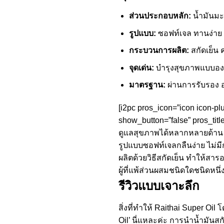
ส่วนประกอบหลัก:
น้ำมันมะร
รูปแบบ:
ซอฟท์เจล ทานง่าย 
กระบวนการผลิต:
สกัดเย็น
จุดเด่น:
บำรุงสุขภาพแบบอง
มาตรฐาน:
ผ่านการรับรอง 
[i2pc pros_icon=”icon icon-pl
show_button=”false” pros_tit
ดูแลสุขภาพได้หลากหลายด้าน ทั
รูปแบบซอฟท์เจลกลืนง่าย ไม่ม
ผลิตด้วยวิธีสกัดเย็น ทำให้สาร
ผู้ที่แพ้ส่วนผสมชนิดใดชนิดหนึ่ง
รีวิวแบบเจาะลึก
สิ่งที่ทำให้ Raithai Super O
Oil’ นี่แหละค่ะ การนำน้ำมันสก