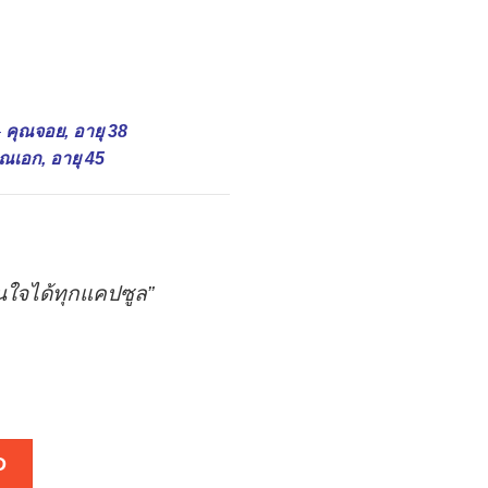
–
คุณจอย, อายุ 38
ุณเอก, อายุ 45
นใจได้ทุกแคปซูล”
D