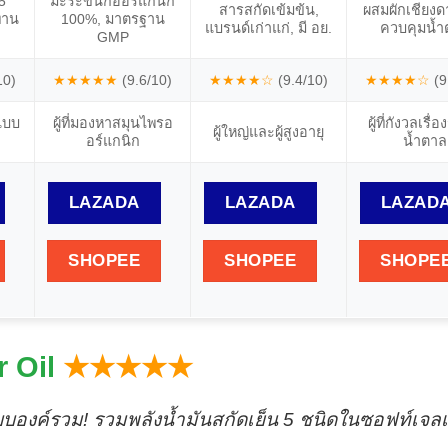
5
มะระขี้นกออร์แกนิก
สารสกัดเข้มข้น,
ผสมผักเชียงดา
ทาน
100%, มาตรฐาน
แบรนด์เก่าแก่, มี อย.
ควบคุมน้ำ
GMP
10)
★★★★★
(9.6/10)
★★★★☆
(9.4/10)
★★★★☆
(9
งแบบ
ผู้ที่มองหาสมุนไพรอ
ผู้ที่กังวลเรื่
ผู้ใหญ่และผู้สูงอายุ
อร์แกนิก
น้ำตาล
LAZADA
LAZADA
LAZAD
SHOPEE
SHOPEE
SHOPE
r Oil
★★★★★
แบบองค์รวม! รวมพลังน้ำมันสกัดเย็น 5 ชนิดในซอฟท์เจลเด