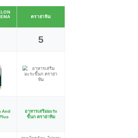
ELON
MOMORDICA
NEMA
ตราย่าทิม
ATIS S
CHARANTIA
5
6
n And
อาหารเสริมมะระ
Momordica
Atis S-
Plus
ขี้นก ตราย่าทิม
Charantia