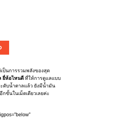
D
 แต่เป็นการรวมพลังของสุด
ยี่ห้อไหนดี
ที่ให้การดูแลแบบ
ดับน้ำตาลแล้ว ยังมีน้ำมัน
ีกขั้นในเม็ดเดียวเลยค่ะ
trigpos=”below”