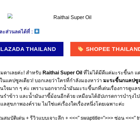
ะส่วนลดได้ที่ :
LAZADA THAILAND
SHOPEE THAILAN
รรมดาเลยค่ะ! สำหรับ
Raithai Super Oil
ที่ไม่ได้มีดีแค่มะระขี้นก
ว้ในแคปซูลเดียว! บอกเลยว่าใครที่กำลังมองหาว่า
มะระขี้นกแคปซูล 
สนใจมาก ๆ ค่ะ เพราะนอกจากน้ำมันมะระขี้นกที่เด่นเรื่องการดูแลระ
ันรำข้าว และน้ำมันงาขี้ม้อนอีกด้วย เหมือนได้อัปเกรดการบำรุงไปอ
แลสุขภาพองค์รวม ไม่ใช่แค่เรื่องใดเรื่องหนึ่งโดยเฉพาะค่ะ
ุณสมบัติเด่น + รีวิวแบบเจาะลึก + <<<” swaptitle=”>>> ซ่อน <<<” 