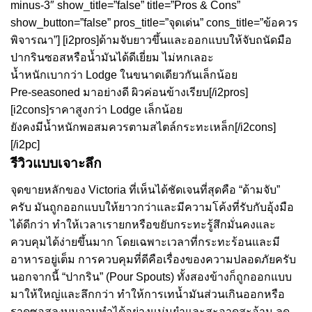
minus-3″ show_title=”false” title=”Pros & Cons”
show_button=”false” pros_title=”จุดเด่น” cons_title=”ข้อควร
พิจารณา”] [i2pros]ด้ามจับยาวขึ้นและออกแบบให้จับถนัดมือ
ปากรินซอสหรือน้ำมันได้ดีเยี่ยม ไม่หกเลอะ
น้ำหนักเบากว่า Lodge ในขนาดเดียวกันเล็กน้อย
Pre-seasoned มาอย่างดี ผิวค่อนข้างเรียบ[/i2pros]
[i2cons]ราคาสูงกว่า Lodge เล็กน้อย
ยังคงมีน้ำหนักพอสมควรตามสไตล์กระทะเหล็ก[/i2cons]
[/i2pc]
รีวิวแบบเจาะลึก
จุดขายหลักของ Victoria ที่เห็นได้ชัดเจนที่สุดคือ “ด้ามจับ”
ครับ มันถูกออกแบบให้ยาวกว่าและมีความโค้งที่รับกับอุ้งมือ
ได้ดีกว่า ทำให้เวลาเรายกหรือขยับกระทะรู้สึกมั่นคงและ
ควบคุมได้ง่ายขึ้นมาก โดยเฉพาะเวลาที่กระทะร้อนและมี
อาหารอยู่เต็ม การควบคุมที่ดีคือเรื่องของความปลอดภัยครับ
นอกจากนี้ “ปากริน” (Pour Spouts) ทั้งสองข้างก็ถูกออกแบบ
มาให้ใหญ่และลึกกว่า ทำให้การเทน้ำมันส่วนเกินออกหรือ
ราดซอสลงบนจานทำได้อย่างแม่นยำและสะอาดสะอ้าน ลด