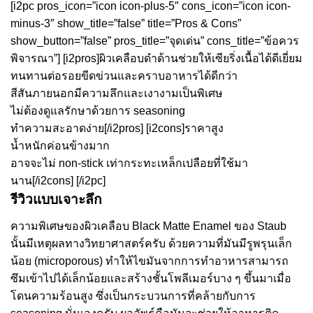
[i2pc pros_icon=”icon icon-plus-5″ cons_icon=”icon icon-
minus-3″ show_title=”false” title=”Pros & Cons”
show_button=”false” pros_title=”จุดเด่น” cons_title=”ข้อควร
พิจารณา”] [i2pros]ผิวเคลือบดำด้านช่วยให้เซียริ่งเนื้อได้ดีเยี่ยม
ทนทานต่อรอยขีดข่วนและคราบอาหารได้ดีกว่า
สีสันภายนอกมีความลึกและเงางามเป็นพิเศษ
ไม่ต้องดูแลรักษาด้วยการ seasoning
ทำความสะอาดง่าย[/i2pros] [i2cons]ราคาสูง
น้ำหนักค่อนข้างมาก
อาจจะไม่ non-stick เท่ากระทะเหล็กเปลือยที่ใช้มา
นาน[/i2cons] [/i2pc]
รีวิวแบบเจาะลึก
ความพิเศษของผิวเคลือบ Black Matte Enamel ของ Staub
นั้นมีเหตุผลทางวิทยาศาสตร์ครับ ด้วยความที่มันมีรูพรุนเล็ก
น้อย (microporous) ทำให้ไขมันจากการทำอาหารสามารถ
ซึมเข้าไปได้เล็กน้อยและสร้างชั้นโพลีเมอร์บาง ๆ ขึ้นมาเมื่อ
โดนความร้อนสูง ซึ่งเป็นกระบวนการที่คล้ายกับการ