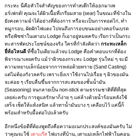
กระทะ นี่คือหัวใจสำคัญของการทำสเต๊กให้ออกมาเพ
อร์เฟกต์! คุณจะได้ผิวเนื้อที่เกรียมสวย (sear) ในขณะที่ข้างใน
ยังคงความฉ่ำได้อย่างที่ต้องการ หรือจะเป็นการทอดไก่, ทำ
หมูกรอบ, ผัดผักไฟแดง ไปจนถึงการอบขนมอย่างคอร์นเบรด
หรือพิซซ่าในเตาอบ Lodge ก็เอาอยู่หมดครับ เรียกว่าเป็นกระ
ทะสารพัดประโยชน์ของจริง ใครที่กำลังคิดว่า
กระทะเหล็ก
ยี่ห้อไหนดี
ที่ซื้อใบเดียวแล้วจบ Lodge คือคำตอบแรกที่ต้อง
พิจารณาเลยครับ แม้ว่าผิวของกระทะ Lodge รุ่นใหม่ ๆ จะมี
ความหยาบเล็กน้อยจากการหล่อด้วยทราย (Sand Casting)
แต่ไม่ต้องกังวลครับ เพราะยิ่งเราใช้งานไปเรื่อย ๆ ผิวของมัน
จะค่อย ๆ เรียบลื่นขึ้นจากการสะสมของชั้นน้ำมัน
(Seasoning) จนกลายเป็น non-stick ตามธรรมชาติที่ดีที่สุด
เลยล่ะครับ การดูแลรักษาก็ง่าย ๆ แค่ล้างด้วยน้ำร้อนหลังใช้
เสร็จ เช็ดให้แห้งสนิท แล้วทาน้ำมันบาง ๆ เคลือบไว้ แค่นี้ก็
พร้อมสำหรับมื้อต่อไปแล้วครับ
อีกหนึ่งข้อดีที่ต้องพูดถึงคือความอเนกประสงค์ของมันครับ ไม่
ว่าคุณจะใช้
เตาแก๊ส
ไฟแรงที่บ้าน, เตาแม่เหล็กไฟฟ้าในคอน