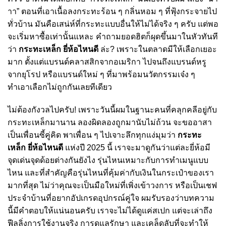
าา” ตอนที่เอาเนื้อลงกระทะร้อน ๆ กลิ่นหอม ๆ ที่ฟุ้งกระจายไป
ทั่วบ้าน มันคือเสน่ห์ที่กระทะแบบอื่นให้ไม่ได้จริง ๆ ครับ แต่พอ
จะเริ่มหาซื้อเท่านั้นแหละ คำถามยอดฮิตก็ผุดขึ้นมาในหัวทันที
ว่า
กระทะเหล็ก ยี่ห้อไหนดี
ล่ะ? เพราะในตลาดมีให้เลือกเยอะ
มาก ตั้งแต่แบรนด์คลาสสิกจากอเมริกา ไปจนถึงแบรนด์หรู
จากยุโรป หรือแบรนด์ใหม่ ๆ ที่มาพร้อมนวัตกรรมเจ๋ง ๆ
ทำเอาเลือกไม่ถูกกันเลยทีเดียว
ไม่ต้องกังวลไปครับ! เพราะวันนี้ผมในฐานะคนที่คลุกคลีอยู่กับ
กระทะเหล็กมานาน ลองผิดลองถูกมานับไม่ถ้วน จะขออาสา
เป็นเพื่อนซี้คู่คิด พาเพื่อน ๆ ไปเจาะลึกทุกแง่มุมว่า
กระทะ
เหล็ก ยี่ห้อไหนดี
แห่งปี 2025 นี้ เราจะมาดูกันว่าแต่ละยี่ห้อมี
จุดเด่นจุดด้อยต่างกันยังไง รุ่นไหนเหมาะกับการทำเมนูแบบ
ไหน และที่สำคัญคือรุ่นไหนที่คุ้มค่ากับเงินในกระเป๋าของเรา
มากที่สุด ไม่ว่าคุณจะเป็นมือใหม่ที่เพิ่งเข้าวงการ หรือเป็นเชฟ
ประจำบ้านที่อยากอัปเกรดอุปกรณ์คู่ใจ ผมรับรองว่าบทความ
นี้มีคำตอบให้แน่นอนครับ เราจะไม่ได้ดูแค่สเปก แต่จะเล่าถึง
ฟีลลิ่งการใช้งานจริง การดูแลรักษา และเคล็ดลับที่จะทำให้