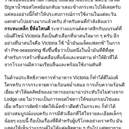
ปัญหาน้ำซอสไหลย้อนกลับมาเลอะข้างกระทะไปได้เลยครับ
แค่สองอย่างนี้ก็ทำให้ประสบการณ์การใช้งานในแต่ละวัน
แตกต่างไปอย่างมากแล้วครับ สำหรับคนที่กำลังลังเลว่า
กระทะเหล็ก ยี่ห้อไหนดี
ระหว่างแบรนด์คลาสสิกกับแบรนด์ที่
เน้นดีไซน์ Victoria ถือเป็นตัวเลือกที่น่าสนใจมาก ๆ ครับ อีก
อย่างที่น่าสนใจคือ Victoria ใช้ “น้ำมันเมล็ดแฟลกซ์” ในการ
ทำ Pre-seasoning ซึ่งขึ้นชื่อว่าเป็นหนึ่งในน้ำมันที่ดีที่สุด
สำหรับการสร้างชั้นเคลือบที่แข็งและทนทาน ทำให้ผิวที่ได้
จากโรงงานมีความเรียบลื่นและพร้อมใช้งานทันที
ในด้านประสิทธิภาพการทำอาหาร Victoria ก็ทำได้ดีไม่แพ้
ใครครับ การกระจายความร้อนสม่ำเสมอ การเก็บความร้อนดี
เยี่ยม ทำให้ผลลัพธ์ของอาหารออกมาน่าประทับใจไม่ต่างจาก
Lodge เลย ไม่ว่าจะเป็นการทอดไข่ดาวให้ขอบกรอบไข่แดง
เยิ้ม หรือการผัดข้าวผัดให้เม็ดข้าวดีดตัวในกระทะ ก็ทำได้
อย่างสมบูรณ์แบบครับ การมีตัวเลือกที่ใส่ใจรายละเอียดเล็กๆ
น้อยๆ แบบนี้ ถือเป็นเรื่องที่ดีสำหรับผู้บริโภคอย่างเราครับ มัน
แสดงให้เห็นว่าแบรนด์ไม่ได้แค่ผลิตตาม ๆ กันไป แต่พยายาม