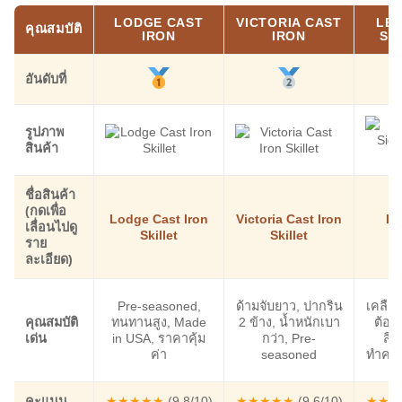
LODGE CAST
VICTORIA CAST
LE 
คุณสมบัติ
IRON
IRON
SI
อันดับที่
รูปภาพ
สินค้า
ชื่อสินค้า
(กดเพื่อ
Lodge Cast Iron
Victoria Cast Iron
Le
เลื่อนไปดู
Skillet
Skillet
S
ราย
ละเอียด)
Pre-seasoned,
ด้ามจับยาว, ปากริน
เคลือบ
คุณสมบัติ
ทนทานสูง, Made
2 ข้าง, น้ำหนักเบา
ต้อง
เด่น
in USA, ราคาคุ้ม
กว่า, Pre-
สีส
ค่า
seasoned
ทำควา
คะแนน
★★★★★
(9.8/10)
★★★★★
(9.6/10)
★★★