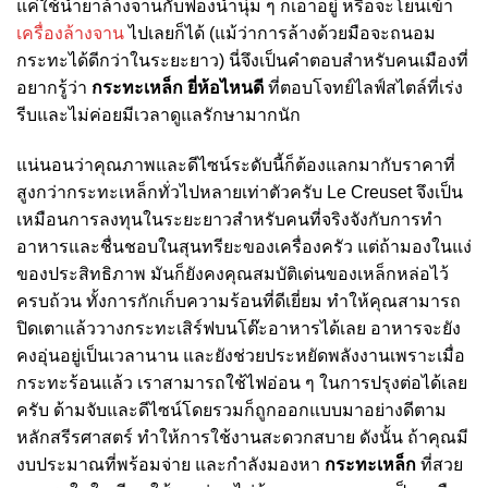
แค่ใช้น้ำยาล้างจานกับฟองน้ำนุ่ม ๆ ก็เอาอยู่ หรือจะโยนเข้า
เครื่องล้างจาน
ไปเลยก็ได้ (แม้ว่าการล้างด้วยมือจะถนอม
กระทะได้ดีกว่าในระยะยาว) นี่จึงเป็นคำตอบสำหรับคนเมืองที่
อยากรู้ว่า
กระทะเหล็ก ยี่ห้อไหนดี
ที่ตอบโจทย์ไลฟ์สไตล์ที่เร่ง
รีบและไม่ค่อยมีเวลาดูแลรักษามากนัก
แน่นอนว่าคุณภาพและดีไซน์ระดับนี้ก็ต้องแลกมากับราคาที่
สูงกว่ากระทะเหล็กทั่วไปหลายเท่าตัวครับ Le Creuset จึงเป็น
เหมือนการลงทุนในระยะยาวสำหรับคนที่จริงจังกับการทำ
อาหารและชื่นชอบในสุนทรียะของเครื่องครัว แต่ถ้ามองในแง่
ของประสิทธิภาพ มันก็ยังคงคุณสมบัติเด่นของเหล็กหล่อไว้
ครบถ้วน ทั้งการกักเก็บความร้อนที่ดีเยี่ยม ทำให้คุณสามารถ
ปิดเตาแล้ววางกระทะเสิร์ฟบนโต๊ะอาหารได้เลย อาหารจะยัง
คงอุ่นอยู่เป็นเวลานาน และยังช่วยประหยัดพลังงานเพราะเมื่อ
กระทะร้อนแล้ว เราสามารถใช้ไฟอ่อน ๆ ในการปรุงต่อได้เลย
ครับ ด้ามจับและดีไซน์โดยรวมก็ถูกออกแบบมาอย่างดีตาม
หลักสรีรศาสตร์ ทำให้การใช้งานสะดวกสบาย ดังนั้น ถ้าคุณมี
งบประมาณที่พร้อมจ่าย และกำลังมองหา
กระทะเหล็ก
ที่สวย