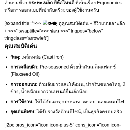
คำถามที่ว่า
กระทะเหล็ก ยี่ห้อไหนดี
ที่เน้นเรื่อง Ergonomics
หรือการออกแบบที่เข้ากับสรีระของผู้ใช้งานครับ
[expand title=”>>>
ดูคุณสมบัติเด่น + รีวิวแบบเจาะลึก
+ <<<” swaptitle=”>>> ซ่อน <<<” trigpos=”below”
tringclass=”arrowleft”]
คุณสมบัติเด่น
วัสดุ:
เหล็กหล่อ (Cast Iron)
การเคลือบผิว:
Pre-seasoned ด้วยน้ำมันเมล็ดแฟลกซ์
(Flaxseed Oil)
การออกแบบ:
ด้ามจับยาวและโค้งมน, ปากรินขนาดใหญ่ 2
ข้าง, น้ำหนักเบากว่าแบรนด์อื่นเล็กน้อย
การใช้งาน:
ใช้ได้กับเตาทุกประเภท, เตาอบ, และแคมป์ไฟ
จุดเด่นพิเศษ:
ได้รับรางวัลด้านดีไซน์, เป็นธุรกิจครอบครัว
[i2pc pros_icon=”icon icon-plus-5″ cons_icon=”icon icon-