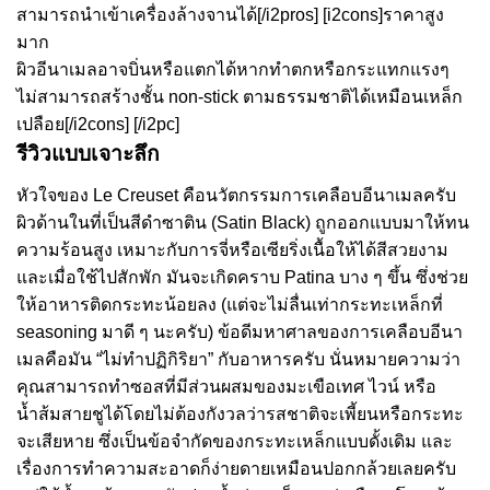
สามารถนำเข้าเครื่องล้างจานได้[/i2pros] [i2cons]ราคาสูง
มาก
ผิวอีนาเมลอาจบิ่นหรือแตกได้หากทำตกหรือกระแทกแรงๆ
ไม่สามารถสร้างชั้น non-stick ตามธรรมชาติได้เหมือนเหล็ก
เปลือย[/i2cons] [/i2pc]
รีวิวแบบเจาะลึก
หัวใจของ Le Creuset คือนวัตกรรมการเคลือบอีนาเมลครับ
ผิวด้านในที่เป็นสีดำซาติน (Satin Black) ถูกออกแบบมาให้ทน
ความร้อนสูง เหมาะกับการจี่หรือเซียริ่งเนื้อให้ได้สีสวยงาม
และเมื่อใช้ไปสักพัก มันจะเกิดคราบ Patina บาง ๆ ขึ้น ซึ่งช่วย
ให้อาหารติดกระทะน้อยลง (แต่จะไม่ลื่นเท่ากระทะเหล็กที่
seasoning มาดี ๆ นะครับ) ข้อดีมหาศาลของการเคลือบอีนา
เมลคือมัน “ไม่ทำปฏิกิริยา” กับอาหารครับ นั่นหมายความว่า
คุณสามารถทำซอสที่มีส่วนผสมของมะเขือเทศ ไวน์ หรือ
น้ำส้มสายชูได้โดยไม่ต้องกังวลว่ารสชาติจะเพี้ยนหรือกระทะ
จะเสียหาย ซึ่งเป็นข้อจำกัดของกระทะเหล็กแบบดั้งเดิม และ
เรื่องการทำความสะอาดก็ง่ายดายเหมือนปอกกล้วยเลยครับ