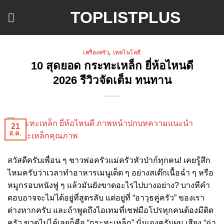
ข้าม
TOPLISTPLUS
ไป
ยัง
เนื้อหา
เครื่องครัว
,
เทคโนโลยี
10 สุดยอด กระทะเหล็ก ยี่ห้อไหนดี
2026 รีวิวจัดเต็ม ทนทาน
21
ส.ค.
สวัสดีครับเพื่อน ๆ ชาวพ่อครัวแม่ครัวหัวป่าก์ทุกคน! เคยรู้สึก
ไหมครับว่าเวลาทำอาหารเมนูเด็ด ๆ อย่างสเต๊กเนื้อฉ่ำ ๆ หรือ
หมูกรอบหนังฟู ๆ แล้วมันยังขาดอะไรไปบางอย่าง? บางทีคำ
ตอบอาจจะไม่ได้อยู่ที่สูตรลับ แต่อยู่ที่ “อาวุธคู่ครัว” ของเรา
ต่างหากครับ และถ้าพูดถึงไอเทมที่เชฟมือโปรทุกคนต้องมีติด
ครัว ขาดไม่ได้เลยก็คือ “กระทะเหล็ก” นั่นเองครับผม เสียง “ฉ่า