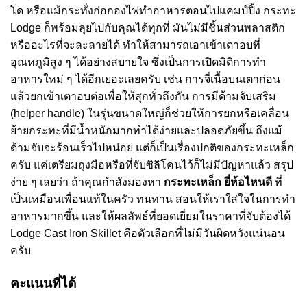
โด หรือแม้กระทั่งก่อกองไฟทำอาหารตอนไปแคมป์ปิ้ง กระทะ
Lodge ก็พร้อมลุยไปกับคุณได้ทุกที่ มันไม่มีชิ้นส่วนพลาสติก
หรืออะไรที่จะละลายได้ ทำให้สามารถเอาเข้าเตาอบที่
อุณหภูมิสูง ๆ ได้อย่างสบายใจ ซึ่งเป็นการเปิดมิติการทำ
อาหารใหม่ ๆ ได้อีกเยอะเลยครับ เช่น การจี่เนื้อบนเตาก่อน
แล้วยกเข้าเตาอบต่อเพื่อให้สุกทั่วถึงกัน การมีด้ามจับเสริม
(helper handle) ในรุ่นขนาดใหญ่ก็ช่วยให้การยกหรือเคลื่อน
ย้ายกระทะที่มีน้ำหนักมากทำได้ง่ายและปลอดภัยขึ้น ถึงแม้
ด้ามจับจะร้อนเร็วไปหน่อย แต่ก็เป็นเรื่องปกติของกระทะเหล็ก
ครับ แค่เตรียมถุงมือหรือที่จับซิลิโคนไว้ก็ไม่มีปัญหาแล้ว สรุป
ง่าย ๆ เลยว่า ถ้าคุณกำลังมองหา
กระทะเหล็ก ยี่ห้อไหนดี
ที่
เป็นเหมือนเพื่อนแท้ในครัว ทนทาน สอนให้เราใส่ใจในการทำ
อาหารมากขึ้น และให้ผลลัพธ์ที่ยอดเยี่ยมในราคาที่จับต้องได้
Lodge Cast Iron Skillet คือตัวเลือกที่ไม่มีวันผิดหวังแน่นอน
ครับ
คะแนนที่ได้