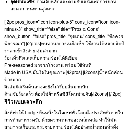
จุดเด่นพิเศษ:
ด้ามจับหลักและด้ามจับเสริมเพื่อการยกที่
สะดวก, ทนทานสูงมาก
[i2pc pros_icon=”icon icon-plus-5″ cons_icon=”icon icon-
minus-3″ show_title=”false” title=”Pros & Cons”
show_button=”false” pros_title=”จุดเด่น” cons_title=”ข้อควร
พิจารณา”] [i2pros]ทนทานอย่างเหลือเชื่อ ใช้งานได้หลายสิบปี
ราคาเข้าถึงง่าย คุ้มค่ามาก
ร้อนทั่วถึงและเก็บความร้อนได้ดีเยี่ยม
Pre-seasoned มาจากโรงงาน พร้อมใช้ทันที
Made in USA มั่นใจในคุณภาพ[/i2pros] [i2cons]น้ำหนักค่อน
ข้างมาก
ผิวสัมผัสเริ่มต้นอาจจะยังไม่เรียบลื่นมากนัก
ด้ามจับร้อนเร็ว ต้องใช้ผ้าหรือซิลิโคนช่วยจับ[/i2cons] [/i2pc]
รีวิวแบบเจาะลึก
สิ่งที่ทำให้ Lodge ยืนหนึ่งในใจเชฟทั่วโลกคือประสิทธิภาพใน
การทำอาหารครับ ด้วยความหนาของเหล็กหล่อ ทำให้มัน
สามารถเก็บและกระจายความร้อนได้อย่างสม่ำเสมอทั่วทั้ง