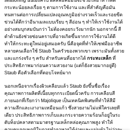
seasoning นั่นเองครับ ผลลัพธ์คือมันจะช่วยให้อาหารติด
กระทะน้อยลงเรื่อย ๆ ตามการใช้งาน และที่สำคัญคือมัน
ทนทานต่อการเปลี่ยนแปลงอุณหภูมิอย่างรวดเร็วและรอยขีด
ข่วนได้ดีกว่าอีนาเมลแบบเรียบ ๆ สีอ่อน ๆ ทำให้เราใช้งานได้
อย่างสมบุกสมบันกว่า ไม่ต้องคอยระวังมากนัก นอกจากนี้ สี
ดำด้านยังช่วยซ่อนคราบที่อาจเกิดขึ้นจากการใช้งานได้ดี
ทำให้กระทะดูใหม่อยู่เสมอครับ นี่คือจุดที่ทำให้เชฟมืออาชีพ
หลายคนเลือกใช้ Staub ในครัวของพวกเขา เพราะมันทั้งสวย
และแกร่งจริง ๆ ครับ สำหรับคนที่อยากได้
กระทะเหล็ก
ที่
ประสิทธิภาพมาก่อนความสวยงาม (แต่ก็ยังสวยมากอยู่ดี)
Staub คือตัวเลือกที่ตอบโจทย์มาก
นอกเหนือจากเรื่องผิวเคลือบแล้ว Staub ยังขึ้นชื่อเรื่อง
คุณภาพการผลิตที่เนี้ยบทุกกระเบียดนิ้วครับ การเคลือบสี
ภายนอกที่เรียกว่า Majolique เป็นเทคนิคพิเศษที่ทำให้สีมี
ความลึกและเงางามเหมือนแก้ว ซึ่งสวยงามไม่แพ้ใครเลยที
เดียว ประสิทธิภาพการเก็บและกระจายความร้อนก็อยู่ในระ
ดับท็อปคลาสตามมาตรฐานเหล็กหล่อคุณภาพสูง ทำให้
ควบคุมอุณหภูมิในการทำอาหารได้ง่ายและแม่นยำ ไม่ว่าจะ