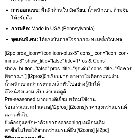
การออกแบบ:
พื้นผิวด้านในขัดเรียบ, น้ำหนักเบา, ด้ามจับ
โค้งรับมือ
การผลิต:
Made in USA (Pennsylvania)
จุดเด่นพิเศษ:
ได้แรงบันดาลใจจากกระทะเหล็กวินเทจ
[i2pc pros_icon=”icon icon-plus-5″ cons_icon=”icon icon-
minus-3″ show_title=”false” title=”Pros & Cons”
show_button=”false” pros_title=”จุดเด่น” cons_title=”ข้อควร
พิจารณา”] [i2pros]ผิวเรียบมาก อาหารไม่ติดกระทะง่าย
น้ำหนักเบากว่ากระทะเหล็กทั่วไปอย่างรู้สึกได้
ดีไซน์สวยงาม เรียบง่ายแต่ดูดี
Pre-seasoned มาอย่างดีเยี่ยม พร้อมใช้งาน
ร้อนเร็วและสม่ำเสมอ[/i2pros] [i2cons]ราคาสูงกว่าแบรนด์
ตลาดทั่วไป
ยังต้องดูแลรักษาด้วยการ seasoning เหมือนเดิม
หาซื้อในไทยได้ยากกว่าแบรนด์อื่น[/i2cons] [/i2pc]