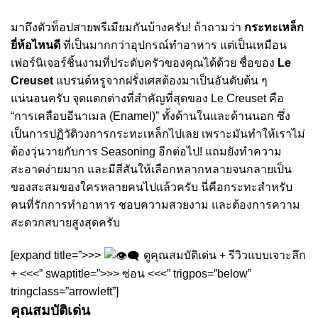
มาถึงตัวท็อปสายพรีเมียมกันบ้างครับ! ถ้าถามว่า
กระทะเหล็ก
ยี่ห้อไหนดี
ที่เป็นมากกว่าอุปกรณ์ทำอาหาร แต่เป็นเหมือน
เฟอร์นิเจอร์ชิ้นงามที่ประดับครัวของคุณได้ด้วย ชื่อของ
Le
Creuset
แบรนด์หรูจากฝรั่งเศสต้องมาเป็นอันดับต้น ๆ
แน่นอนครับ จุดแตกต่างที่สำคัญที่สุดของ Le Creuset คือ
“การเคลือบอีนาเมล (Enamel)” ทั้งด้านในและด้านนอก ซึ่ง
เป็นการปฏิวัติวงการกระทะเหล็กไปเลย เพราะมันทำให้เราไม่
ต้องวุ่นวายกับการ Seasoning อีกต่อไป! แถมยังทำความ
สะอาดง่ายมาก และมีสีสันให้เลือกหลากหลายจนกลายเป็น
ของสะสมของใครหลายคนไปแล้วครับ นี่คือกระทะสำหรับ
คนที่รักการทำอาหาร ชอบความสวยงาม และต้องการความ
สะดวกสบายสูงสุดครับ
[expand title=”>>>
ดูคุณสมบัติเด่น + รีวิวแบบเจาะลึก
+ <<<” swaptitle=”>>> ซ่อน <<<” trigpos=”below”
tringclass=”arrowleft”]
คุณสมบัติเด่น