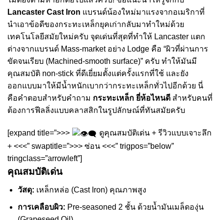
Lancaster Cast Iron
แบรนด์น้องใหม่มาแรงจากอเมริกาที่
นำเอาข้อดีของกระทะเหล็กยุคเก่ากลับมาทำใหม่ด้วย
เทคโนโลยีสมัยใหม่ครับ จุดเด่นที่สุดที่ทำให้ Lancaster แตก
ต่างจากแบรนด์ Mass-market อย่าง Lodge คือ “ผิวที่ผ่านการ
ขัดจนเรียบ (Machined-smooth surface)” ครับ ทำให้มันมี
คุณสมบัติ non-stick ที่ดีเยี่ยมตั้งแต่ครั้งแรกที่ใช้ และยัง
ออกแบบมาให้มีน้ำหนักเบากว่ากระทะเหล็กทั่วไปอีกด้วย นี่
คือคำตอบสำหรับคำถาม
กระทะเหล็ก ยี่ห้อไหนดี
สำหรับคนที่
ต้องการฟีลลิ่งแบบคลาสสิกในรูปลักษณ์ที่ทันสมัยครับ
[expand title=”>>>
ดูคุณสมบัติเด่น + รีวิวแบบเจาะลึก
+ <<<” swaptitle=”>>> ซ่อน <<<” trigpos=”below”
tringclass=”arrowleft”]
คุณสมบัติเด่น
วัสดุ:
เหล็กหล่อ (Cast Iron) คุณภาพสูง
การเคลือบผิว:
Pre-seasoned 2 ชั้น ด้วยน้ำมันเมล็ดองุ่น
(Grapeseed Oil)