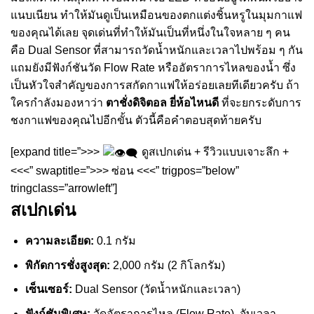
แนบเนียน ทำให้มันดูเป็นเหมือนของตกแต่งชิ้นหรูในมุมกาแฟ
ของคุณได้เลย จุดเด่นที่ทำให้มันเป็นที่หนึ่งในใจหลาย ๆ คน
คือ Dual Sensor ที่สามารถวัดน้ำหนักและเวลาไปพร้อม ๆ กัน
แถมยังมีฟังก์ชันวัด Flow Rate หรืออัตราการไหลของน้ำ ซึ่ง
เป็นหัวใจสำคัญของการสกัดกาแฟให้อร่อยเลยทีเดียวครับ ถ้า
ใครกำลังมองหาว่า
ตาชั่งดิจิตอล ยี่ห้อไหนดี
ที่จะยกระดับการ
ชงกาแฟของคุณไปอีกขั้น ตัวนี้คือคำตอบสุดท้ายครับ
[expand title=”>>>
ดูสเปกเด่น + รีวิวแบบเจาะลึก +
<<<” swaptitle=”>>> ซ่อน <<<” trigpos=”below”
tringclass=”arrowleft”]
สเปกเด่น
ความละเอียด:
0.1 กรัม
พิกัดการชั่งสูงสุด:
2,000 กรัม (2 กิโลกรัม)
เซ็นเซอร์:
Dual Sensor (วัดน้ำหนักและเวลา)
ฟังก์ชันพิเศษ:
วัดอัตราการไหล (Flow Rate), จับเวลา