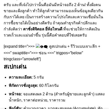
ครับ และที่เจ๋งไปกว่านั้นคือมันมีหน้าจอถึง 2 ด้าน! ทั้งฝั่งคน
ขายและฝั่งลูกค้า ทำให้ลูกค้าสามารถมองเห็นข้อมูลเดียวกัน
กับเราได้เลย เป็นการสร้างความโปร่งใสและความเชื่อมั่นใน
การซื้อขายได้เป็นอย่างดีครับ ถ้าคุณทำธุรกิจค้าปลีกและ
กำลังคิดว่า
ตาชั่งดิจิตอล ยี่ห้อไหนดี
ที่จะช่วยให้การคิดเงิน
รวดเร็วและแม่นยำขึ้น รุ่นนี้คือคำตอบที่ใช่เลยครับ
[expand title=”>>>
ดูสเปกเด่น + รีวิวแบบเจาะลึก +
<<<” swaptitle=”>>> ซ่อน <<<” trigpos=”below”
tringclass=”arrowleft”]
สเปกเด่น
ความละเอียด:
5 กรัม
พิกัดการชั่งสูงสุด:
60 กิโลกรัม
หน้าจอ:
จอแสดงผล 2 ด้าน (สำหรับผู้ขายและลูกค้า) แสดง
น้ำหนัก, ราคาต่อหน่วย, ราคารวม
ฟังก์ชัน:
คำนวณราคา, บวกสะสมยอด (Accumulate), หัก