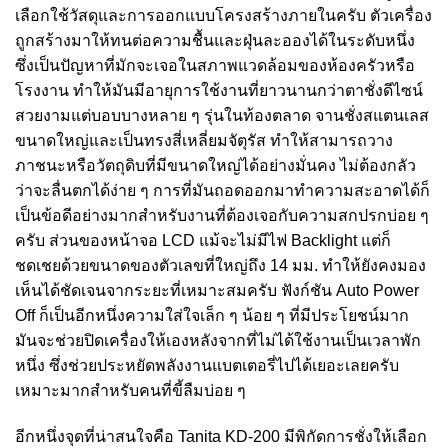
เลือกใช้วัสดุและการออกแบบโครงสร้างภายในครับ ตัวเครื่อง
ถูกสร้างมาให้ทนต่อความชื้นและฝุ่นละอองได้ในระดับหนึ่ง
ซึ่งเป็นปัญหาที่มักจะเจอในสภาพแวดล้อมของห้องครัวหรือ
โรงงาน ทำให้มันมีอายุการใช้งานที่ยาวนานกว่าตาชั่งดีไซน์
สวยงามแต่บอบบางหลาย ๆ รุ่นในท้องตลาด จานชั่งสแตนเลส
ขนาดใหญ่และเป็นทรงสี่เหลี่ยมจัตุรัส ทำให้สามารถวาง
ภาชนะหรือวัตถุดิบที่มีขนาดใหญ่ได้อย่างมั่นคง ไม่ต้องกลัว
ว่าจะลื่นตกได้ง่าย ๆ การที่มันถอดออกมาทำความสะอาดได้ก็
เป็นข้อดีอย่างมากสำหรับงานที่ต้องเจอกับความสกปรกบ่อย ๆ
ครับ ส่วนของหน้าจอ LCD แม้จะไม่มีไฟ Backlight แต่ก็
ชดเชยด้วยขนาดของตัวเลขที่ใหญ่ถึง 14 มม. ทำให้ยังคงมอง
เห็นได้ชัดเจนจากระยะที่เหมาะสมครับ ฟังก์ชัน Auto Power
Off ก็เป็นอีกหนึ่งความใส่ใจเล็ก ๆ น้อย ๆ ที่มีประโยชน์มาก
มันจะช่วยปิดเครื่องให้เองหลังจากที่ไม่ได้ใช้งานเป็นเวลาพัก
หนึ่ง ซึ่งช่วยประหยัดพลังงานแบตเตอรี่ไปได้เยอะเลยครับ
เหมาะมากสำหรับคนที่ขี้ลืมบ่อย ๆ
อีกหนึ่งจุดที่น่าสนใจคือ Tanita KD-200 มีพิกัดการชั่งให้เลือก