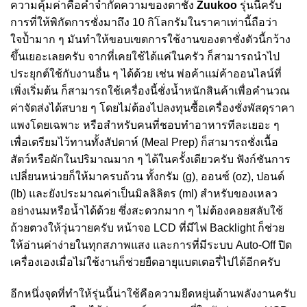
ความคุ้มค่าคือคำจำกัดความของตาชั่ง
Zuukoo
รุ่นนี้ครับ
การที่ให้พิกัดการชั่งมาถึง 10 กิโลกรัมในราคาเท่านี้ถือว่า
ใจป้ำมาก ๆ มันทำให้ขอบเขตการใช้งานของตาชั่งตัวนี้กว้าง
ขึ้นเยอะเลยครับ จากที่เคยใช้ได้แค่ในครัว ก็สามารถนำไป
ประยุกต์ใช้กับงานอื่น ๆ ได้ด้วย เช่น พ่อค้าแม่ค้าออนไลน์ที่
เพิ่งเริ่มต้น ก็สามารถใช้เครื่องนี้ชั่งน้ำหนักสินค้าเพื่อคำนวณ
ค่าจัดส่งได้สบาย ๆ โดยไม่ต้องไปลงทุนซื้อเครื่องชั่งพัสดุราคา
แพงโดยเฉพาะ หรือสำหรับคนที่ชอบทำอาหารทีละเยอะ ๆ
เพื่อเตรียมไว้ทานทั้งสัปดาห์ (Meal Prep) ก็สามารถชั่งเนื้อ
สัตว์หรือผักในปริมาณมาก ๆ ได้ในครั้งเดียวครับ ฟังก์ชันการ
เปลี่ยนหน่วยก็ให้มาครบถ้วน ทั้งกรัม (g), ออนซ์ (oz), ปอนด์
(lb) และยังประมาณค่าเป็นมิลลิลิตร (ml) สำหรับของเหลว
อย่างนมหรือน้ำได้ด้วย ซึ่งสะดวกมาก ๆ ไม่ต้องคอยสลับใช้
ถ้วยตวงให้วุ่นวายครับ หน้าจอ LCD ที่มีไฟ Backlight ก็ช่วย
ให้อ่านค่าง่ายในทุกสภาพแสง และการที่มีระบบ Auto-Off ปิด
เครื่องเองเมื่อไม่ใช้งานก็ช่วยยืดอายุแบตเตอรี่ไปได้อีกครับ
อีกหนึ่งจุดที่ทำให้รุ่นนี้น่าใช้คือความยืดหยุ่นด้านพลังงานครับ