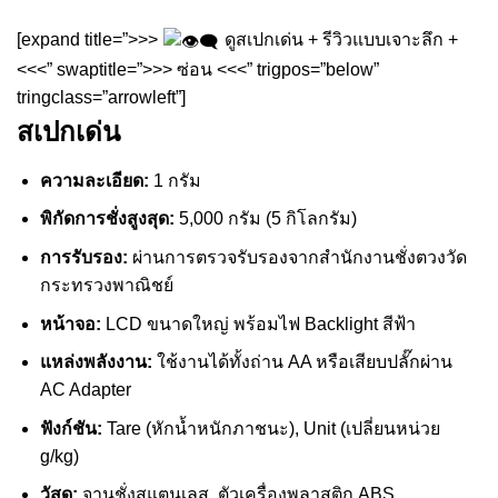
[expand title=”>>>
ดูสเปกเด่น + รีวิวแบบเจาะลึก +
<<<” swaptitle=”>>> ซ่อน <<<” trigpos=”below”
tringclass=”arrowleft”]
สเปกเด่น
ความละเอียด:
1 กรัม
พิกัดการชั่งสูงสุด:
5,000 กรัม (5 กิโลกรัม)
การรับรอง:
ผ่านการตรวจรับรองจากสำนักงานชั่งตวงวัด
กระทรวงพาณิชย์
หน้าจอ:
LCD ขนาดใหญ่ พร้อมไฟ Backlight สีฟ้า
แหล่งพลังงาน:
ใช้งานได้ทั้งถ่าน AA หรือเสียบปลั๊กผ่าน
AC Adapter
ฟังก์ชัน:
Tare (หักน้ำหนักภาชนะ), Unit (เปลี่ยนหน่วย
g/kg)
วัสดุ:
จานชั่งสแตนเลส, ตัวเครื่องพลาสติก ABS