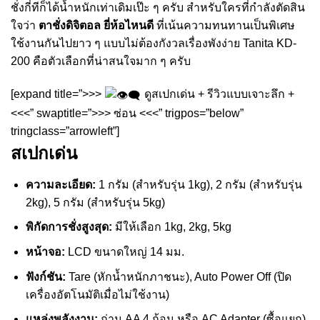
ชั่งกี่ทีก็ได้น้ำหนักเท่าเดิมเป๊ะ ๆ ครับ สำหรับใครที่กำลังตัดสิน
ใจว่า
ตาชั่งดิจิตอล ยี่ห้อไหนดี
ที่เน้นความทนทานเป็นพิเศษ
ใช้งานกันไปยาว ๆ แบบไม่ต้องกังวลเรื่องพังง่าย Tanita KD-
200 คือตัวเลือกที่น่าสนใจมาก ๆ ครับ
[expand title=”>>>
ดูสเปกเด่น + รีวิวแบบเจาะลึก +
<<<” swaptitle=”>>> ซ่อน <<<” trigpos=”below”
tringclass=”arrowleft”]
สเปกเด่น
ความละเอียด:
1 กรัม (สำหรับรุ่น 1kg), 2 กรัม (สำหรับรุ่น
2kg), 5 กรัม (สำหรับรุ่น 5kg)
พิกัดการชั่งสูงสุด:
มีให้เลือก 1kg, 2kg, 5kg
หน้าจอ:
LCD ขนาดใหญ่ 14 มม.
ฟังก์ชัน:
Tare (หักน้ำหนักภาชนะ), Auto Power Off (ปิด
เครื่องอัตโนมัติเมื่อไม่ใช้งาน)
แหล่งพลังงาน:
ถ่าน AA 4 ก้อน หรือ AC Adapter (ซื้อแยก)