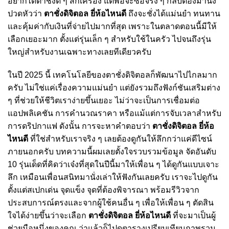
อยากได้ตาชั่งดี ๆ สักเครื่อง แต่พอจะซื้อจริง ๆ กลับต้องมานั่ง
ปวดหัวว่า
ตาชั่งดิจิตอล ยี่ห้อไหนดี
ถึงจะชั่งได้แม่นยำ ทนทาน
และคุ้มค่ากับเงินที่จ่ายไปมากที่สุด เพราะในตลาดตอนนี้มีให้
เลือกเยอะมาก ตั้งแต่รุ่นเล็ก ๆ สำหรับใช้ในครัว ไปจนถึงรุ่น
ใหญ่สำหรับงานเฉพาะทางเลยทีเดียวครับ
ในปี 2025 นี้ เทคโนโลยีของตาชั่งดิจิตอลก็พัฒนาไปไกลมาก
ครับ ไม่ใช่แค่เรื่องความแม่นยำ แต่ยังรวมถึงฟังก์ชันเสริมต่าง
ๆ ที่ช่วยให้ชีวิตเราง่ายขึ้นเยอะ ไม่ว่าจะเป็นการเชื่อมต่อ
แอปพลิเคชัน การคำนวณราคา หรือแม้แต่การจับเวลาสำหรับ
การดริปกาแฟ ดังนั้น การจะหาคำตอบว่า
ตาชั่งดิจิตอล ยี่ห้อ
ไหนดี
ที่ใช่สำหรับเราจริง ๆ เลยต้องดูกันให้ลึกกว่าแค่ดีไซน์
ภายนอกครับ บทความนี้ผมเลยตั้งใจรวบรวมข้อมูล จัดอันดับ
10 รุ่นเด็ดที่คิดว่าเจ๋งที่สุดในปีนี้มาให้เพื่อน ๆ ได้ดูกันแบบเจาะ
ลึก เหมือนเพื่อนสนิทมานั่งเล่าให้ฟังกันเลยครับ เราจะไปดูกัน
ตั้งแต่สเปกเด่น จุดแข็ง จุดที่ต้องพิจารณา พร้อมรีวิวจาก
ประสบการณ์ตรงและจากผู้ใช้คนอื่น ๆ เพื่อให้เพื่อน ๆ ตัดสิน
ใจได้ง่ายขึ้นว่าจะเลือก
ตาชั่งดิจิตอล ยี่ห้อไหนดี
ที่จะมาเป็นผู้
ช่วยมือหนึ่งของคุณ ว่าแล้วก็ไปดูตารางเปรียบเทียบภาพรวม