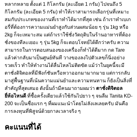
หลากหลาย ตั้งแต่ 1 กิโลกรัม (ละเอียด 1 กรัม) ไปจนถึง 5
กิโลกรัม (ละเอียด 5 กรัม) ทำให้เราสามารถเลือกรุ่นที่เหมาะ
สมกับประเภทของงานที่เราทำได้มากที่สุด เช่น ถ้าเราทำเบเก
อรี่ที่ต้องการความแม่นยำสูงกับส่วนผสมน้อย ๆ รุ่น 1kg หรือ
2kg ก็จะเหมาะสม แต่ถ้าเราใช้ชั่งวัตถุดิบในร้านอาหารที่ต้อง
ชั่งของทีละเยอะ ๆ รุ่น 5kg ก็จะตอบโจทย์ได้ดีกว่าครับ ความ
สามารถในการตอบสนองของเครื่องก็ทำได้ดีมาก กด Tare
แล้วค่ากลับมาเป็นศูนย์ทันที วางของลงไปตัวเลขก็นิ่งอย่าง
รวดเร็ว ทำให้ทำงานได้ลื่นไหลไม่ติดขัด แม้ว่าในยุคนี้จะมี
ตาชั่งดิจิตอลที่มีฟังก์ชันหวือหวาออกมามากมาย แต่การกลับ
มาสู่พื้นฐานที่เน้นความแม่นยำและความทนทาน ก็ยังเป็นสิ่งที่
สำคัญที่สุดเสมอ ดังนั้นถ้ามีคนมาถามผมว่า
ตาชั่งดิจิตอล
ยี่ห้อไหนดี
ที่ซื้อครั้งเดียวแล้วใช้กันไปยาว ๆ จนลืม Tanita KD-
200 จะเป็นชื่อแรก ๆ ที่ผมแนะนำโดยไม่ลังเลเลยครับ มันคือ
การลงทุนที่พิสูจน์ด้วยกาลเวลาจริง ๆ
คะแนนที่ได้