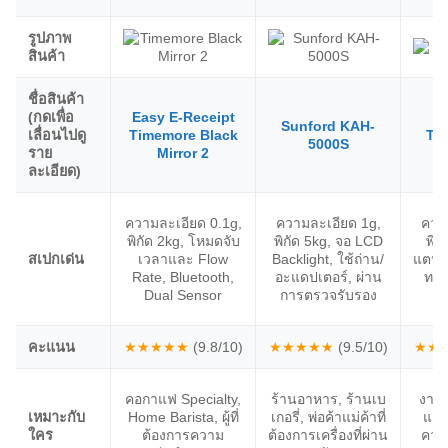
รูปภาพ
สินค้า
ชื่อสินค้า
(กดเพื่อ
Easy E-Receipt
Sunford KAH-
เลื่อนไปดู
Timemore Black
Tan
5000S
ราย
Mirror 2
ละเอียด)
ความละเอียด 0.1g,
ความละเอียด 1g,
ควา
พิกัด 2kg, โหมดจับ
พิกัด 5kg, จอ LCD
พิก
สเปกเด่น
เวลาและ Flow
Backlight, ใช้ถ่าน/
แตนเ
Rate, Bluetooth,
อะแดปเตอร์, ผ่าน
ทนท
Dual Sensor
การตรวจรับรอง
คะแนน
★★★★★
(9.8/10)
★★★★★
(9.5/10)
★★
คอกาแฟ Specialty,
ร้านอาหาร, ร้านเบ
งานค
เหมาะกับ
Home Barista, ผู้ที่
เกอรี่, พ่อค้าแม่ค้าที่
แล็บ
ใคร
ต้องการความ
ต้องการเครื่องที่ผ่าน
ควา