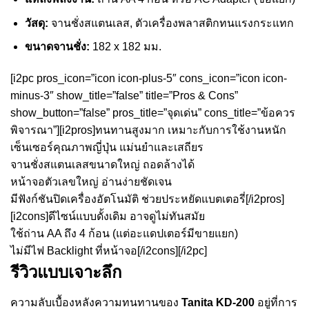
วัสดุ:
จานชั่งสแตนเลส, ตัวเครื่องพลาสติกทนแรงกระแทก
ขนาดจานชั่ง:
182 x 182 มม.
[i2pc pros_icon=”icon icon-plus-5″ cons_icon=”icon icon-
minus-3″ show_title=”false” title=”Pros & Cons”
show_button=”false” pros_title=”จุดเด่น” cons_title=”ข้อควร
พิจารณา”][i2pros]ทนทานสูงมาก เหมาะกับการใช้งานหนัก
เซ็นเซอร์คุณภาพญี่ปุ่น แม่นยำและเสถียร
จานชั่งสแตนเลสขนาดใหญ่ ถอดล้างได้
หน้าจอตัวเลขใหญ่ อ่านง่ายชัดเจน
มีฟังก์ชันปิดเครื่องอัตโนมัติ ช่วยประหยัดแบตเตอรี่[/i2pros]
[i2cons]ดีไซน์แบบดั้งเดิม อาจดูไม่ทันสมัย
ใช้ถ่าน AA ถึง 4 ก้อน (แต่อะแดปเตอร์มีขายแยก)
ไม่มีไฟ Backlight ที่หน้าจอ[/i2cons][/i2pc]
รีวิวแบบเจาะลึก
ความลับเบื้องหลังความทนทานของ
Tanita KD-200
อยู่ที่การ