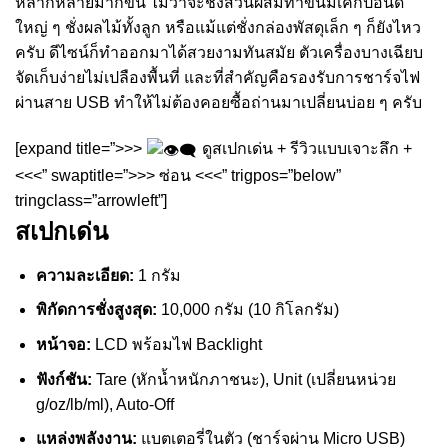
หลากหลายมากขึ้น ไม่ว่าจะชั่งส่วนผสมทำขนมเค้กปอนด์
ใหญ่ ๆ ชั่งผลไม้ทั้งลูก หรือแม้แต่ชั่งกล่องพัสดุเล็ก ๆ ก็ยังไหว
ครับ ดีไซน์ก็ทำออกมาได้สวยงามทันสมัย ตัวเครื่องบางเฉียบ
จัดเก็บง่ายไม่เปลืองพื้นที่ และที่สำคัญคือรองรับการชาร์จไฟ
ผ่านสาย USB ทำให้ไม่ต้องคอยซื้อถ่านมาเปลี่ยนบ่อย ๆ ครับ
[expand title=”>>>
ดูสเปกเด่น + รีวิวแบบเจาะลึก +
<<<” swaptitle=”>>> ซ่อน <<<” trigpos=”below”
tringclass=”arrowleft”]
สเปกเด่น
ความละเอียด:
1 กรัม
พิกัดการชั่งสูงสุด:
10,000 กรัม (10 กิโลกรัม)
หน้าจอ:
LCD พร้อมไฟ Backlight
ฟังก์ชัน:
Tare (หักน้ำหนักภาชนะ), Unit (เปลี่ยนหน่วย
g/oz/lb/ml), Auto-Off
แหล่งพลังงาน:
แบตเตอรี่ในตัว (ชาร์จผ่าน Micro USB)