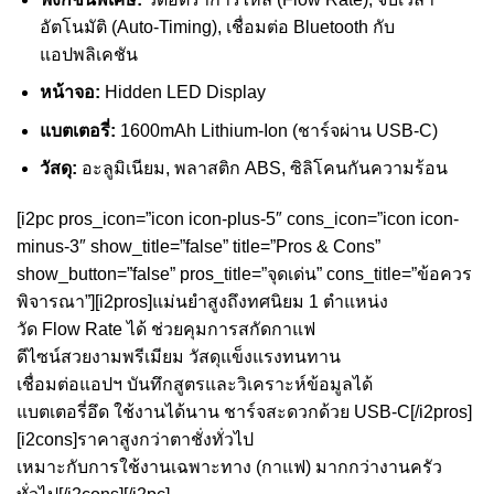
อัตโนมัติ (Auto-Timing), เชื่อมต่อ Bluetooth กับ
แอปพลิเคชัน
หน้าจอ:
Hidden LED Display
แบตเตอรี่:
1600mAh Lithium-Ion (ชาร์จผ่าน USB-C)
วัสดุ:
อะลูมิเนียม, พลาสติก ABS, ซิลิโคนกันความร้อน
[i2pc pros_icon=”icon icon-plus-5″ cons_icon=”icon icon-
minus-3″ show_title=”false” title=”Pros & Cons”
show_button=”false” pros_title=”จุดเด่น” cons_title=”ข้อควร
พิจารณา”][i2pros]แม่นยำสูงถึงทศนิยม 1 ตำแหน่ง
วัด Flow Rate ได้ ช่วยคุมการสกัดกาแฟ
ดีไซน์สวยงามพรีเมียม วัสดุแข็งแรงทนทาน
เชื่อมต่อแอปฯ บันทึกสูตรและวิเคราะห์ข้อมูลได้
แบตเตอรี่อึด ใช้งานได้นาน ชาร์จสะดวกด้วย USB-C[/i2pros]
[i2cons]ราคาสูงกว่าตาชั่งทั่วไป
เหมาะกับการใช้งานเฉพาะทาง (กาแฟ) มากกว่างานครัว