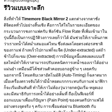
ทั่วไป[/i2cons][/i2pc]
รีวิวแบบเจาะลึก
สิ่งที่ทำให้
Timemore Black Mirror 2
แตกต่างจากตาชั่ง
ดิจิตอลทั่วไปอย่างสิ้นเชิง คือการใส่ใจในรายละเอียดของ
กระบวนการชงกาแฟครับ ฟังก์ชัน Flow Rate ที่เพิ่มเข้ามาใน
รุ่นนี้ถือเป็นการปฏิวัติวงการเลยก็ว่าได้ มันช่วยให้เราเห็นภาพ
ว่าเราเทน้ำได้สม่ำเสมอแค่ไหน ซึ่งส่งผลโดยตรงต่อรสชาติ
ของกาแฟ ถ้าเทเร็วไปกาแฟก็จะจืด (Under-extracted) แต่ถ้า
ช้าไปก็จะขม (Over-extracted) การมีข้อมูลนี้แสดงผลแบบเรี
ยลไทม์ทำให้เราสามารถปรับเทคนิคการเทน้ำของเราได้อย่าง
แม่นยำ เหมือนมีโค้ชส่วนตัวคอยบอกอยู่ข้าง ๆ เลยครับ
นอกจากนี้ โหมดจับเวลาอัตโนมัติ (Auto-Timing) ก็ฉลาดมาก
เมื่อเครื่องตรวจจับได้ว่ามีน้ำหยดแรกกระทบกับกาแฟ นาฬิกา
ก็จะเริ่มเดินทันที ทำให้เราไม่ต้องวุ่นวายกดปุ่มเริ่ม-หยุดเอง
และมีสมาธิกับการเทน้ำได้อย่างเต็มที่ ถือเป็นฟีเจอร์ที่
ออกแบบมาเพื่อแก้ปัญหา (Pain Point) ของคนดริปกาแฟได้
อย่างตรงจุดจริง ๆ ครับ การเชื่อมต่อผ่าน Bluetooth กับ