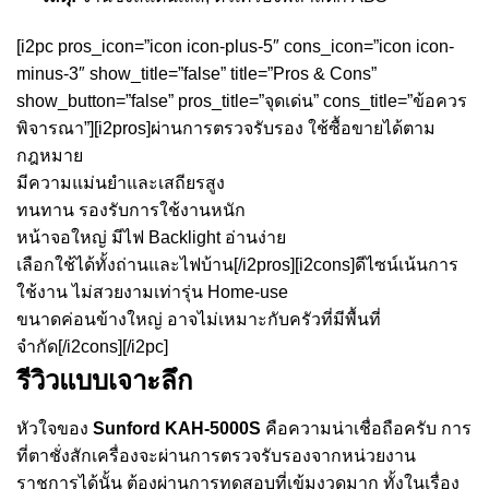
[i2pc pros_icon=”icon icon-plus-5″ cons_icon=”icon icon-
minus-3″ show_title=”false” title=”Pros & Cons”
show_button=”false” pros_title=”จุดเด่น” cons_title=”ข้อควร
พิจารณา”][i2pros]ผ่านการตรวจรับรอง ใช้ซื้อขายได้ตาม
กฎหมาย
มีความแม่นยำและเสถียรสูง
ทนทาน รองรับการใช้งานหนัก
หน้าจอใหญ่ มีไฟ Backlight อ่านง่าย
เลือกใช้ได้ทั้งถ่านและไฟบ้าน[/i2pros][i2cons]ดีไซน์เน้นการ
ใช้งาน ไม่สวยงามเท่ารุ่น Home-use
ขนาดค่อนข้างใหญ่ อาจไม่เหมาะกับครัวที่มีพื้นที่
จำกัด[/i2cons][/i2pc]
รีวิวแบบเจาะลึก
หัวใจของ
Sunford KAH-5000S
คือความน่าเชื่อถือครับ การ
ที่ตาชั่งสักเครื่องจะผ่านการตรวจรับรองจากหน่วยงาน
ราชการได้นั้น ต้องผ่านการทดสอบที่เข้มงวดมาก ทั้งในเรื่อง