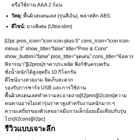
หรือใช้ถ่าน AAA 2 ก้อน
วัสดุ:
พื้นผิวสแตนเลส (รุ่นสีเงิน), พลาสติก ABS
ดีไซน์:
บางพิเศษ (Ultra-slim)
[i2pc pros_icon=”icon icon-plus-5″ cons_icon=”icon icon-
minus-3″ show_title=”false” title=”Pros & Cons”
show_button=”false” pros_title=”จุดเด่น” cons_title=”ข้อควร
พิจารณา”][i2pros]ราคาประหยัด ฟังก์ชันครบครัน
ชั่งน้ำหนักได้สูงสุดถึง 10 กิโลกรัม
ดีไซน์บางสวยงาม จัดเก็บสะดวก
รองรับการชาร์จ USB และการใช้ถ่าน
พื้นผิวสแตนเลสทำความสะอาดง่าย[/i2pros][i2cons]ความ
ทนทานอาจไม่เท่ารุ่นราคาสูงสำหรับงานหนักมาก ๆ
ความเสถียรของตัวเลขอาจมีแกว่งเล็กน้อยเมื่อเทียบกับรุ่น
โปร[/i2cons][/i2pc]
รีวิวแบบเจาะลึก