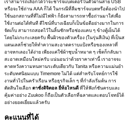
เราสามารถเลือกได้ว่าจะชาร์จแบตเตอรี่ในตัวผ่านสาย USB
หรือจะใช้ถ่าน AAA ก็ได้ ในกรณีที่ลืมชาร์จแบตหรือต้องนำไป
ใช้นอกสถานที่ที่ไม่มีไฟฟ้า ก็ยังสามารถหาซื้อถ่านมาใส่เพื่อ
ใช้งานต่อได้ทันที ดีไซน์ที่บางเฉียบก็เป็นข้อดีอย่างมากในการ
จัดเก็บ สามารถสอดไว้ในลิ้นชักหรือช่องแคบ ๆ ข้างตู้เย็นได้
โดยไม่เกะกะเลยครับ พื้นผิวของตัวเครื่อง (ในรุ่นสีเงิน) ที่เป็นส
แตนเลสก็ช่วยให้ทำความสะอาดคราบแป้งหรือของเหลวที่
อาจหกเลอะได้ง่าย เพียงแค่ใช้ผ้าชุบน้ำหมาด ๆ เช็ดก็กลับมา
สะอาดเหมือนใหม่ครับ แน่นอนว่าด้วยราคาเท่านี้ เราอาจจะ
คาดหวังความทนทานระดับเดียวกับ Tanita หรือความแม่นยำ
ระดับทศนิยมแบบ Timemore ไม่ได้ แต่สำหรับโจทย์การใช้
งานทั่วไปในครัวเรือน หรือธุรกิจเล็ก ๆ ที่กำลังเริ่มต้น การ
ตัดสินใจเลือก
ตาชั่งดิจิตอล ยี่ห้อไหนดี
ที่ให้ฟังก์ชันครบและ
คุ้มค่าอย่าง Zuukoo ก็ถือเป็นตัวเลือกที่ฉลาดและตอบโจทย์ได้
อย่างยอดเยี่ยมแล้วครับ
คะแนนที่ได้