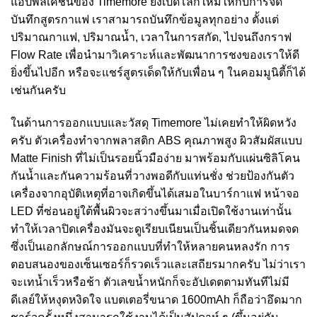
แอปพลิเคชันของ Timemore ยังเปิดโลกใหม่ให้กับการจด
บันทึกสูตรกาแฟ เราสามารถบันทึกข้อมูลทุกอย่าง ตั้งแต่
ปริมาณกาแฟ, ปริมาณน้ำ, เวลาในการสกัด, ไปจนถึงกราฟ
Flow Rate เพื่อนำมาวิเคราะห์และพัฒนาการชงของเราให้ดี
ยิ่งขึ้นไปอีก หรือจะแชร์สูตรเด็ดให้กับเพื่อน ๆ ในคอมมูนิตี้ก็ได้
เช่นกันครับ
ในด้านการออกแบบและวัสดุ Timemore ไม่เคยทำให้ผิดหวัง
ครับ ตัวเครื่องทำจากพลาสติก ABS คุณภาพสูง ผิวสัมผัสแบบ
Matte Finish ที่ไม่เป็นรอยนิ้วมือง่าย มาพร้อมกับแผ่นซิลิโคน
กันน้ำและกันความร้อนที่วางพอดีกับแท่นชั่ง ช่วยป้องกันตัว
เครื่องจากอุบัติเหตุที่อาจเกิดขึ้นได้เสมอในบาร์กาแฟ หน้าจอ
LED ที่ซ่อนอยู่ใต้พื้นผิวจะสว่างขึ้นมาเมื่อเปิดใช้งานเท่านั้น
ทำให้เวลาปิดเครื่องมันจะดูเรียบเนียนเป็นชิ้นเดียวกันหมดจด
ซึ่งเป็นเอกลักษณ์การออกแบบที่ทำให้หลายคนหลงรัก การ
ตอบสนองของเซ็นเซอร์ก็รวดเร็วและเสถียรมากครับ ไม่ว่าเรา
จะเทน้ำเร็วหรือช้า ตัวเลขน้ำหนักก็จะอัปเดตตามทันทีไม่มี
ดีเลย์ให้หงุดหงิดใจ แบตเตอรี่ขนาด 1600mAh ก็ถือว่าอึดมาก