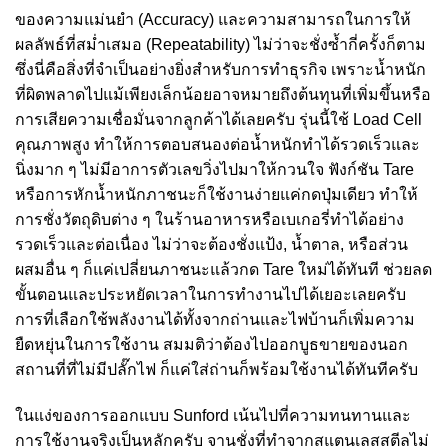
ของความแม่นยำ (Accuracy) และความสามารถในการให้
ผลลัพธ์ที่สม่ำเสมอ (Repeatability) ไม่ว่าจะชั่งซ้ำกี่ครั้งก็ตาม
ซึ่งนี่คือสิ่งที่จำเป็นอย่างยิ่งสำหรับการทำธุรกิจ เพราะน้ำหนัก
ที่ผิดพลาดไปแม้เพียงเล็กน้อยอาจหมายถึงต้นทุนที่เพิ่มขึ้นหรือ
การเสียความเชื่อมั่นจากลูกค้าได้เลยครับ รุ่นนี้ใช้ Load Cell
คุณภาพสูง ทำให้การตอบสนองต่อน้ำหนักทำได้รวดเร็วและ
นิ่งมาก ๆ ไม่มีอาการตัวเลขวิ่งไปมาให้กวนใจ ฟังก์ชัน Tare
หรือการหักน้ำหนักภาชนะก็ใช้งานง่ายแค่กดปุ่มเดียว ทำให้
การชั่งวัตถุดิบต่าง ๆ ในร้านอาหารหรือเบเกอรี่ทำได้อย่าง
รวดเร็วและต่อเนื่อง ไม่ว่าจะต้องชั่งแป้ง, น้ำตาล, หรือส่วน
ผสมอื่น ๆ ก็แค่เปลี่ยนภาชนะแล้วกด Tare ใหม่ได้ทันที ช่วยลด
ขั้นตอนและประหยัดเวลาในการทำงานไปได้เยอะเลยครับ
การที่เลือกใช้พลังงานได้ทั้งจากถ่านและไฟบ้านก็เพิ่มความ
ยืดหยุ่นในการใช้งาน สมมติว่าต้องไปออกบูธขายของนอก
สถานที่ที่ไม่มีปลั๊กไฟ ก็แค่ใส่ถ่านก็พร้อมใช้งานได้ทันทีครับ
ในแง่ของการออกแบบ Sunford เน้นไปที่ความทนทานและ
การใช้งานจริงเป็นหลักครับ จานชั่งที่ทำจากสแตนเลสสตีลไม่