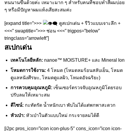
ทนนานขึ้นด้วยค่ะ เหมาะมาก ๆ สำหรับคนที่ชอบทำสีผมบ่อย
ๆ หรือมีปัญหาผมแห้งเสียสะสมค่ะ
[expand title=”>>>
ดูสเปกเด่น + รีวิวแบบเจาะลึก +
<<<” swaptitle=”>>> ซ่อน <<<” trigpos=”below”
tringclass=”arrowleft”]
สเปกเด่น
เทคโนโลยีหลัก:
nanoe™ MOISTURE+ และ Mineral Ion
โหมดการใช้งาน:
4 โหมด (โหมดลมร้อนสลับเย็น, โหมด
ดูแลหนังศีรษะ, โหมดดูแลผิว, โหมดอัจฉริยะ)
การควบคุมอุณหภูมิ:
เซ็นเซอร์ตรวจจับอุณหภูมิโดยรอบ
ปรับลมให้เหมาะสม
ดีไซน์:
กะทัดรัด น้ำหนักเบา พับไม่ได้แต่พกพาสะดวก
หัวเป่า:
หัวเป่าในตัวแบบใหม่ กระจายลมได้ดี
[i2pc pros_icon=”icon icon-plus-5″ cons_icon=”icon icon-