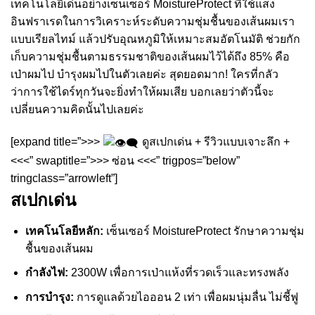
เทคโนโลยีเด่นอย่างเซ็นเซอร์ MoistureProtect ที่ใช้แสง
อินฟราเรดในการวิเคราะห์ระดับความชุ่มชื้นของเส้นผมเรา
แบบเรียลไทม์ แล้วปรับอุณหภูมิให้เหมาะสมอัตโนมัติ ช่วยกัก
เก็บความชุ่มชื้นตามธรรมชาติของเส้นผมไว้ได้ถึง 85% คือ
เป่าผมไป บำรุงผมไปในตัวเลยค่ะ สุดยอดมาก! ใครที่กลัว
ว่าการใช้ไดร์ทุกวันจะยิ่งทำให้ผมเสีย บอกเลยว่าตัวนี้จะ
เปลี่ยนความคิดนั้นไปเลยค่ะ
[expand title=”>>>
ดูสเปกเด่น + รีวิวแบบเจาะลึก +
<<<” swaptitle=”>>> ซ่อน <<<” trigpos=”below”
tringclass=”arrowleft”]
สเปกเด่น
เทคโนโลยีหลัก:
เซ็นเซอร์ MoistureProtect รักษาความชุ่ม
ชื้นของเส้นผม
กำลังไฟ:
2300W เพื่อการเป่าแห้งที่รวดเร็วและทรงพลัง
การบำรุง:
การดูแลด้วยไอออน 2 เท่า เพื่อผมนุ่มลื่น ไม่ชี้ฟู