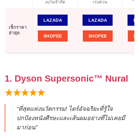
งบไม่จำกัด
เร่งด่วน
LAZADA
LAZADA
L
เช็กราคา
ล่าสุด
SHOPEE
SHOPEE
S
1. Dyson Supersonic™ Nural
★★★★★
“ที่สุดแห่งนวัตกรรม! ไดร์อัจฉริยะที่รู้ใจ
ปกป้องหนังศีรษะและเส้นผมอย่างที่ไม่เคยมี
มาก่อน”