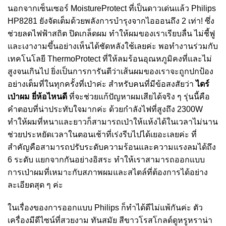
นอกจากเซ็นเซอร์ MoistureProtect ที่เป็นดาวเด่นแล้ว Philips
HP8281 ยังจัดเต็มด้วยพลังการบำรุงจากไอออนถึง 2 เท่า! ซึ่ง
ช่วยลดไฟฟ้าสถิต ปิดเกล็ดผม ทำให้ผมของเราเรียบลื่น ไม่ชี้ฟู
และเงางามขึ้นอย่างเห็นได้ชัดหลังใช้เลยค่ะ พอทำงานร่วมกับ
เทคโนโลยี ThermoProtect ที่ให้ลมร้อนอุณหภูมิคงที่และไม่
สูงจนเกินไป ยิ่งเป็นการการันตีว่าเส้นผมของเราจะถูกปกป้อง
อย่างเต็มที่ในทุกครั้งที่เป่าค่ะ สำหรับคนที่มีข้อสงสัยว่า
ไดร์
เป่าผม ยี่ห้อไหนดี
ที่จะช่วยแก้ปัญหาผมเสียได้จริง ๆ รุ่นนี้คือ
คำตอบที่น่าประทับใจมากค่ะ ด้วยกำลังไฟที่สูงถึง 2300W
ทำให้ผมที่หนาและยาวก็สามารถเป่าให้แห้งได้ในเวลาไม่นาน
ช่วยประหยัดเวลาในตอนเช้าที่เร่งรีบไปได้เยอะเลยค่ะ ที่
สำคัญคือสามารถปรับระดับความร้อนและความแรงลมได้ถึง
6 ระดับ แยกจากกันอย่างอิสระ ทำให้เราสามารถออกแบบ
การเป่าผมที่เหมาะกับสภาพผมและสไตล์ที่ต้องการได้อย่าง
ละเอียดสุด ๆ ค่ะ
ในเรื่องของการออกแบบ Philips ก็ทำได้ดีไม่แพ้กันค่ะ ตัว
เครื่องมีดีไซน์ที่สวยงาม ทันสมัย สีขาวโรสโกลด์ดูหรูหราน่า