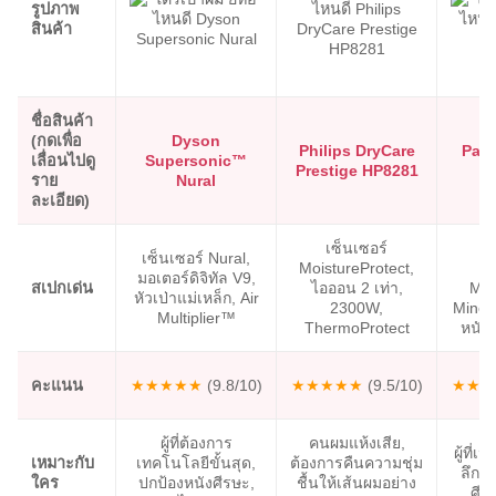
รูปภาพ
สินค้า
ชื่อสินค้า
(กดเพื่อ
Dyson
Philips DryCare
Pana
เลื่อนไปดู
Supersonic™
Prestige HP8281
ราย
Nural
ละเอียด)
เซ็นเซอร์
เ
เซ็นเซอร์ Nural,
MoistureProtect,
มอเตอร์ดิจิทัล V9,
สเปกเด่น
ไอออน 2 เท่า,
MO
หัวเป่าแม่เหล็ก, Air
2300W,
Miner
Multiplier™
ThermoProtect
หนัง
คะแนน
★★★★★
(9.8/10)
★★★★★
(9.5/10)
★★★
ผู้ที่ต้องการ
คนผมแห้งเสีย,
ผู้ที่เ
เหมาะกับ
เทคโนโลยีขั้นสุด,
ต้องการคืนความชุ่ม
ลึกทั
ใคร
ปกป้องหนังศีรษะ,
ชื้นให้เส้นผมอย่าง
ศีร