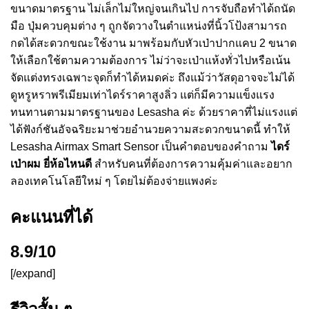
ขนาดมาตรฐาน ไม่เล็กไม่ใหญ่จนเกินไป การจับถือทำได้ถนัด
มือ ปุ่มควบคุมต่าง ๆ ถูกจัดวางในตำแหน่งที่นิ้วโป้งสามารถ
กดได้สะดวกขณะใช้งาน มาพร้อมกับหัวเป่าปากแคบ 2 ขนาด
ให้เลือกใช้ตามความต้องการ ไม่ว่าจะเป่าแห้งทั่วไปหรือเน้น
จัดแต่งทรงเฉพาะจุดก็ทำได้หมดค่ะ ถึงแม้ว่าวัสดุอาจจะไม่ได้
ดูหรูหราพรีเมียมเท่าไดร์ราคาสูงลิ่ว แต่ก็มีความแข็งแรง
ทนทานตามมาตรฐานของ Lesasha ค่ะ ด้วยราคาที่ไม่แรงแต่
ได้ฟังก์ชันอัจฉริยะมาช่วยอำนวยความสะดวกขนาดนี้ ทำให้
Lesasha Airmax Smart Sensor เป็นคำตอบของคำถาม
ไดร์
เป่าผม ยี่ห้อไหนดี
สำหรับคนที่ต้องการความคุ้มค่าและอยาก
ลองเทคโนโลยีใหม่ ๆ โดยไม่ต้องจ่ายแพงค่ะ
คะแนนที่ได้
8.9/10
[/expand]