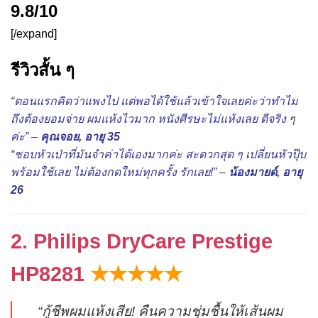
9.8/10
[/expand]
รีวิวสั้น ๆ
“ตอนแรกคิดว่าแพงไป แต่พอได้ใช้แล้วเข้าใจเลยค่ะว่าทำไม
ถึงต้องยอมจ่าย ผมแห้งไวมาก หนังศีรษะไม่แห้งเลย ดีจริง ๆ
ค่ะ” –
คุณจอย, อายุ 35
“ชอบหัวเป่าที่มันจำค่าได้เองมากค่ะ สะดวกสุด ๆ เปลี่ยนหัวปุ๊บ
พร้อมใช้เลย ไม่ต้องกดใหม่ทุกครั้ง รักเลย!” –
น้องมายด์, อายุ
26
2. Philips DryCare Prestige
HP8281
★★★★★
“กู้ชีพผมแห้งเสีย! คืนความชุ่มชื้นให้เส้นผม