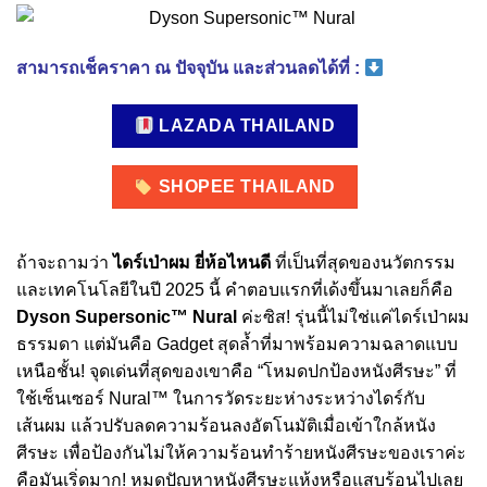
สามารถเช็คราคา ณ ปัจจุบัน และส่วนลดได้ที่ :
LAZADA THAILAND
SHOPEE THAILAND
ถ้าจะถามว่า
ไดร์เป่าผม ยี่ห้อไหนดี
ที่เป็นที่สุดของนวัตกรรม
และเทคโนโลยีในปี 2025 นี้ คำตอบแรกที่เด้งขึ้นมาเลยก็คือ
Dyson Supersonic™ Nural
ค่ะซิส! รุ่นนี้ไม่ใช่แค่ไดร์เป่าผม
ธรรมดา แต่มันคือ Gadget สุดล้ำที่มาพร้อมความฉลาดแบบ
เหนือชั้น! จุดเด่นที่สุดของเขาคือ “โหมดปกป้องหนังศีรษะ” ที่
ใช้เซ็นเซอร์ Nural™ ในการวัดระยะห่างระหว่างไดร์กับ
เส้นผม แล้วปรับลดความร้อนลงอัตโนมัติเมื่อเข้าใกล้หนัง
ศีรษะ เพื่อป้องกันไม่ให้ความร้อนทำร้ายหนังศีรษะของเราค่ะ
คือมันเริ่ดมาก! หมดปัญหาหนังศีรษะแห้งหรือแสบร้อนไปเลย