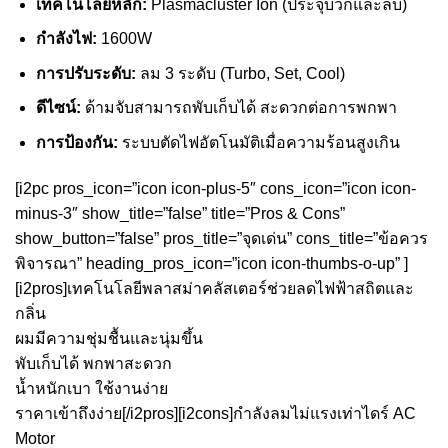
เทคโนโลยีหลัก:
Plasmacluster Ion (ประจุบวกและลบ)
กำลังไฟ:
1600W
การปรับระดับ:
ลม 3 ระดับ (Turbo, Set, Cool)
ดีไซน์:
ด้ามจับสามารถพับเก็บได้ สะดวกต่อการพกพา
การป้องกัน:
ระบบตัดไฟอัตโนมัติเมื่อความร้อนสูงเกิน
[i2pc pros_icon=”icon icon-plus-5″ cons_icon=”icon icon-
minus-3″ show_title=”false” title=”Pros & Cons”
show_button=”false” pros_title=”จุดเด่น” cons_title=”ข้อควร
พิจารณา” heading_pros_icon=”icon icon-thumbs-o-up” ]
[i2pros]เทคโนโลยีพลาสม่าคลัสเตอร์ช่วยลดไฟฟ้าสถิตและ
กลิ่น
ผมมีความชุ่มชื้นและนุ่มขึ้น
พับเก็บได้ พกพาสะดวก
น้ำหนักเบา ใช้งานง่าย
ราคาเข้าถึงง่าย[/i2pros][i2cons]กำลังลมไม่แรงเท่าไดร์ AC
Motor