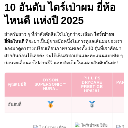
10 อันดับ ไดร์เป่าผม ยี่ห้อ
ไหนดี แห่งปี 2025
สำหรับสาว ๆ ที่กำลังตัดสินใจไม่ถูกว่าจะเลือก
ไดร์เป่าผม
ยี่ห้อไหนดี
ที่จะมาเป็นผู้ช่วยมือหนึ่งในการดูแลเส้นผมของเรา
ลองมาดูตารางเปรียบเทียบภาพรวมของทั้ง 10 รุ่นที่เราคัดมา
ฝากกันก่อนได้เลยค่ะ จะได้เห็นสเปกเด่นและคะแนนแบบชัด ๆ
ก่อนจะเลื่อนลงไปอ่านรีวิวแบบจัดเต็มในแต่ละอันดับกันค่ะ!
PHILIPS
DYSON
DRYCARE
PANA
คุณสมบัติ
SUPERSONIC™
PRESTIGE
NURAL
HP8281
อันดับที่