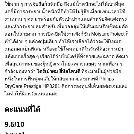
ใช้มาก ๆ การจับถือก็ถนัดมือ ถึงแม้น้ำหนักจะไม่ได้เบาที่สุด
แต่ก็มีการกระจายน้ำหนักที่ดีทำให้ไม่รู้สึกเมื่อยแขนเวลาใช้
งานนาน ๆ ค่ะ มาพร้อมกับหัวเป่าปากแคบสำหรับจัดแต่งทรง
และหัวกระจายลมสำหรับเพิ่มวอลลุ่มให้เส้นผมหรือเซ็ตผมดัด
ลอนให้สวยงาม การเปิด-ปิดใช้งานฟังก์ชัน MoistureProtect ก็
ทำได้ง่าย ๆ แค่กดปุ่มเดียว ทำให้เราเลือกได้ว่าจะใช้โหมด
ถนอมผมเป็นพิเศษ หรือจะใช้โหมดปกติในวันที่ต้องการเป่า
แห้งแบบเร็วสุด ๆ เรียกได้ว่าเป็นไดร์ที่ทั้งสวยและฉลาด คิดมา
เพื่อสุขภาพผมของผู้หญิงเราโดยเฉพาะเลยค่ะ หากเพื่อน ๆ
กำลังมองหาว่า
ไดร์เป่าผม ยี่ห้อไหนดี
ที่จะมาเป็นผู้ช่วยมือ
หนึ่งในการฟื้นฟูผมเสียให้กลับมาสวยสุขภาพดี Philips
DryCare Prestige HP8281 คือการลงทุนที่เห็นผลชัดเจนและ
ไม่ทำให้ผิดหวังแน่นอนค่ะ
คะแนนที่ได้
9.5/10
[/expand]