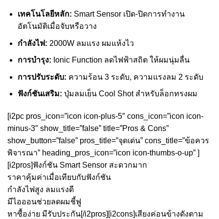
เทคโนโลยีหลัก:
Smart Sensor เปิด-ปิดการทำงาน
อัตโนมัติเมื่อจับหรือวาง
กำลังไฟ:
2000W ลมแรง ผมแห้งไว
การบำรุง:
Ionic Function ลดไฟฟ้าสถิต ให้ผมนุ่มลื่น
การปรับระดับ:
ความร้อน 3 ระดับ, ความแรงลม 2 ระดับ
ฟังก์ชันเสริม:
ปุ่มลมเย็น Cool Shot สำหรับล็อกทรงผม
[i2pc pros_icon=”icon icon-plus-5″ cons_icon=”icon icon-
minus-3″ show_title=”false” title=”Pros & Cons”
show_button=”false” pros_title=”จุดเด่น” cons_title=”ข้อควร
พิจารณา” heading_pros_icon=”icon icon-thumbs-o-up” ]
[i2pros]ฟังก์ชัน Smart Sensor สะดวกมาก
ราคาคุ้มค่าเมื่อเทียบกับฟังก์ชัน
กำลังไฟสูง ลมแรงดี
มีไอออนช่วยลดผมชี้ฟู
หาซื้อง่าย มีรับประกัน[/i2pros][i2cons]เสียงค่อนข้างดังตาม