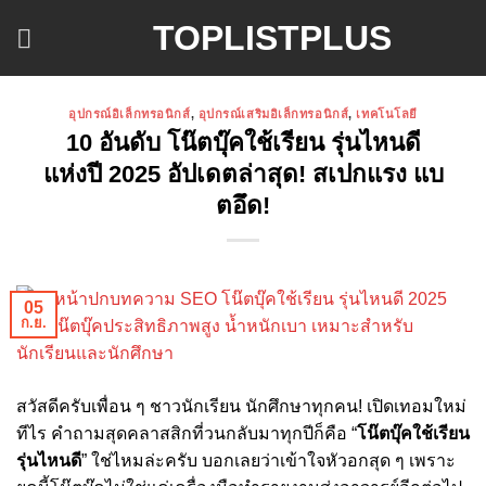
ข้าม
TOPLISTPLUS
ไป
ยัง
เนื้อหา
อุปกรณ์อิเล็กทรอนิกส์
,
อุปกรณ์เสริมอิเล็กทรอนิกส์
,
เทคโนโลยี
10 อันดับ โน๊ตบุ๊คใช้เรียน รุ่นไหนดี
แห่งปี 2025 อัปเดตล่าสุด! สเปกแรง แบ
ตอึด!
05
ก.ย.
สวัสดีครับเพื่อน ๆ ชาวนักเรียน นักศึกษาทุกคน! เปิดเทอมใหม่
ทีไร คำถามสุดคลาสสิกที่วนกลับมาทุกปีก็คือ “
โน๊ตบุ๊คใช้เรียน
รุ่นไหนดี
” ใช่ไหมล่ะครับ บอกเลยว่าเข้าใจหัวอกสุด ๆ เพราะ