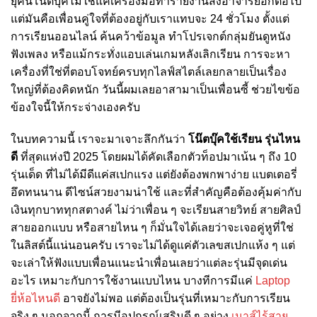
ยุคนี้โน๊ตบุ๊คไม่ใช่แค่เครื่องมือทำรายงานส่งอาจารย์อีกต่อไป
แต่มันคือเพื่อนคู่ใจที่ต้องอยู่กับเราแทบจะ 24 ชั่วโมง ตั้งแต่
การเรียนออนไลน์ ค้นคว้าข้อมูล ทำโปรเจกต์กลุ่มยันดูหนัง
ฟังเพลง หรือแม้กระทั่งแอบเล่นเกมหลังเลิกเรียน การจะหา
เครื่องที่ใช่ที่ตอบโจทย์ครบทุกไลฟ์สไตล์เลยกลายเป็นเรื่อง
ใหญ่ที่ต้องคิดหนัก วันนี้ผมเลยอาสามาเป็นเพื่อนซี้ ช่วยไขข้อ
ข้องใจนี้ให้กระจ่างเองครับ
ในบทความนี้ เราจะมาเจาะลึกกันว่า
โน๊ตบุ๊คใช้เรียน รุ่นไหน
ดี
ที่สุดแห่งปี 2025 โดยผมได้คัดเลือกตัวท็อปมาเน้น ๆ ถึง 10
รุ่นเด็ด ที่ไม่ได้มีดีแค่สเปกแรง แต่ยังต้องพกพาง่าย แบตเตอรี่
อึดทนนาน ดีไซน์สวยงามน่าใช้ และที่สำคัญคือต้องคุ้มค่ากับ
เงินทุกบาททุกสตางค์ ไม่ว่าเพื่อน ๆ จะเรียนสายวิทย์ สายศิลป์
สายออกแบบ หรือสายไหน ๆ ก็มั่นใจได้เลยว่าจะเจอคู่หูที่ใช่
ในลิสต์นี้แน่นอนครับ เราจะไม่ได้ดูแค่ตัวเลขสเปกแห้ง ๆ แต่
จะเล่าให้ฟังแบบเพื่อนแนะนำเพื่อนเลยว่าแต่ละรุ่นมีจุดเด่น
อะไร เหมาะกับการใช้งานแบบไหน บางทีการมีแค่
Laptop
ยี่ห้อไหนดี
อาจยังไม่พอ แต่ต้องเป็นรุ่นที่เหมาะกับการเรียน
จริง ๆ นอกจากนี้ การมีอุปกรณ์เสริมดี ๆ อย่าง
เมาส์ไร้สาย