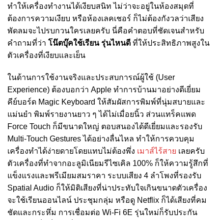
ทำให้เครื่องทำงานได้เงียบสนิท ไม่ว่าจะอยู่ในห้องสมุดที่
ต้องการความเงียบ หรือห้องเลคเชอร์ ก็ไม่ต้องกังวลว่าเสียง
พัดลมจะไปรบกวนใครเลยครับ นี่คือคำตอบที่ชัดเจนสำหรับ
คำถามที่ว่า
โน๊ตบุ๊คใช้เรียน รุ่นไหนดี
ที่ให้ประสิทธิภาพสูงใน
ตัวเครื่องที่เงียบและเย็น
ในด้านการใช้งานจริงและประสบการณ์ผู้ใช้ (User
Experience) ต้องบอกว่า Apple ทำการบ้านมาอย่างดีเยี่ยม
คีย์บอร์ด Magic Keyboard ให้สัมผัสการพิมพ์ที่นุ่มสบายและ
แม่นยำ พิมพ์รายงานยาว ๆ ได้ไม่เมื่อยนิ้ว ส่วนแทร็คแพด
Force Touch ก็มีขนาดใหญ่ ตอบสนองได้ดีเยี่ยมและรองรับ
Multi-Touch Gestures ได้อย่างลื่นไหล ทำให้การควบคุม
เครื่องทำได้ง่ายดายโดยแทบไม่ต้องพึ่ง
เมาส์ไร้สาย
เลยครับ
ตัวเครื่องที่ทำจากอะลูมิเนียมรีไซเคิล 100% ก็ให้ความรู้สึกที่
แข็งแรงและพรีเมียมสมราคา ระบบเสียง 4 ลำโพงที่รองรับ
Spatial Audio ก็ให้มิติเสียงที่น่าประทับใจเกินขนาดตัวเครื่อง
จะใช้เรียนออนไลน์ ประชุมกลุ่ม หรือดู Netflix ก็ได้เสียงที่คม
ชัดและกระหึ่ม การเชื่อมต่อ Wi-Fi 6E รุ่นใหม่ก็รับประกัน