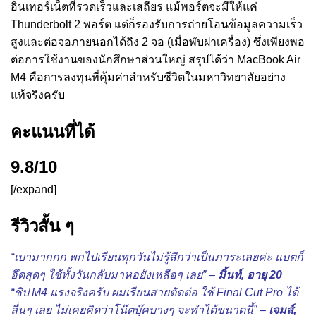
อินเทอร์เน็ตที่รวดเร็วและเสถียร แม้พอร์ตจะมีให้แค่
Thunderbolt 2 พอร์ต แต่ก็รองรับการถ่ายโอนข้อมูลความเร็ว
สูงและต่อจอภายนอกได้ถึง 2 จอ (เมื่อพับฝาเครื่อง) ซึ่งเพียงพอ
ต่อการใช้งานของนักศึกษาส่วนใหญ่ สรุปได้ว่า MacBook Air
M4 คือการลงทุนที่คุ้มค่าสำหรับชีวิตในมหาวิทยาลัยอย่าง
แท้จริงครับ
คะแนนที่ได้
9.8/10
[/expand]
รีวิวสั้น ๆ
“เบามากกก พกไปเรียนทุกวันไม่รู้สึกว่าเป็นภาระเลยค่ะ แบตก็
อึดสุดๆ ใช้ทั้งวันกลับมาหอยังเหลือๆ เลย” –
มิ้นท์, อายุ 20
“ชิป M4 แรงจริงครับ ผมเรียนสายตัดต่อ ใช้ Final Cut Pro ได้
ลื่นๆ เลย ไม่เคยคิดว่าโน๊ตบุ๊คบางๆ จะทำได้ขนาดนี้” –
เจมส์,