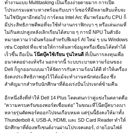
ทำงานแบบ Multitasking เป็นเรื่องง่ายดายมาก การเปิด
โปรแกรมเฉพาะทางพร้อมกับเบราว์เซอร์ที่มีหลายสิบแท็บจะ
ไม่ใช่ปัญหาอีกต่อไป การ์ดจอ Intel Arc ที่มาพร้อมกับ CPU ก็
มีประสิทธิภาพดีพอที่จะใช้ทำงานกราฟิกเบา ๆ หรือเล่นเกมที่
ไม่กินสเปกสูงหลังเลิกเรียนได้สบาย ๆ การมี NPU ในตัวยัง
หมายความว่ามันพร้อมสำหรับฟีเจอร์ AI ใหม่ ๆ บน Windows
เช่น Copilot ที่จะช่วยให้การค้นหาข้อมูลหรือเขียนโค้ดทำได้
เร็วขึ้น ถือเป็น
โน๊ตบุ๊คใช้เรียน รุ่นไหนดี
ที่เป็นการลงทุนเพื่อ
อนาคตอย่างแท้จริง นอกจากนี้ ระบบระบายความร้อนของ
Dell ก็ถูกออกแบบมาให้จัดการกับความร้อนได้ดี ทำให้เครื่อง
ยังคงประสิทธิภาพสูงไว้ได้แม้จะทำงานหนักต่อเนื่อง ซึ่ง
สำคัญมากสำหรับนักศึกษาที่ต้องเร่งปั่นโปรเจกต์ข้ามคืน
อีกหนึ่งสิ่งที่ทำให้ Dell 14 Plus โดดเด่นกว่าคู่แข่งในตลาดคือ
“ความครบครันของพอร์ตเชื่อมต่อ” ในขณะที่โน๊ตบุ๊คบางเบา
หลายรุ่นตัดพอร์ตออกไปจนเกือบหมด แต่รุ่นนี้ยังคงให้มาทั้ง
Thunderbolt 4, USB-A, HDMI, และ SD Card Reader ทำให้
นักศึกษาที่ต้องพรีเซนต์งานผ่านโปรเจคเตอร์, ถ่ายโอนไฟล์