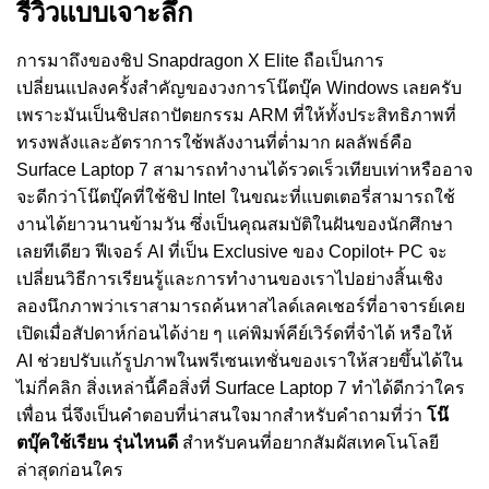
รีวิวแบบเจาะลึก
การมาถึงของชิป Snapdragon X Elite ถือเป็นการ
เปลี่ยนแปลงครั้งสำคัญของวงการโน๊ตบุ๊ค Windows เลยครับ
เพราะมันเป็นชิปสถาปัตยกรรม ARM ที่ให้ทั้งประสิทธิภาพที่
ทรงพลังและอัตราการใช้พลังงานที่ต่ำมาก ผลลัพธ์คือ
Surface Laptop 7 สามารถทำงานได้รวดเร็วเทียบเท่าหรืออาจ
จะดีกว่าโน๊ตบุ๊คที่ใช้ชิป Intel ในขณะที่แบตเตอรี่สามารถใช้
งานได้ยาวนานข้ามวัน ซึ่งเป็นคุณสมบัติในฝันของนักศึกษา
เลยทีเดียว ฟีเจอร์ AI ที่เป็น Exclusive ของ Copilot+ PC จะ
เปลี่ยนวิธีการเรียนรู้และการทำงานของเราไปอย่างสิ้นเชิง
ลองนึกภาพว่าเราสามารถค้นหาสไลด์เลคเชอร์ที่อาจารย์เคย
เปิดเมื่อสัปดาห์ก่อนได้ง่าย ๆ แค่พิมพ์คีย์เวิร์ดที่จำได้ หรือให้
AI ช่วยปรับแก้รูปภาพในพรีเซนเทชั่นของเราให้สวยขึ้นได้ใน
ไม่กี่คลิก สิ่งเหล่านี้คือสิ่งที่ Surface Laptop 7 ทำได้ดีกว่าใคร
เพื่อน นี่จึงเป็นคำตอบที่น่าสนใจมากสำหรับคำถามที่ว่า
โน๊
ตบุ๊คใช้เรียน รุ่นไหนดี
สำหรับคนที่อยากสัมผัสเทคโนโลยี
ล่าสุดก่อนใคร