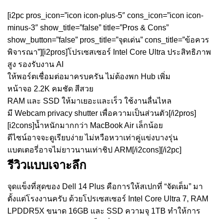
[i2pc pros_icon=”icon icon-plus-5″ cons_icon=”icon icon-
minus-3″ show_title=”false” title=”Pros & Cons”
show_button=”false” pros_title=”จุดเด่น” cons_title=”ข้อควร
พิจารณา”][i2pros]โปรเซสเซอร์ Intel Core Ultra ประสิทธิภาพ
สูง รองรับงาน AI
ให้พอร์ตเชื่อมต่อมาครบครัน ไม่ต้องพก Hub เพิ่ม
หน้าจอ 2.2K คมชัด สีสวย
RAM และ SSD ให้มาเยอะและเร็ว ใช้งานลื่นไหล
มี Webcam privacy shutter เพื่อความเป็นส่วนตัว[/i2pros]
[i2cons]น้ำหนักมากกว่า MacBook Air เล็กน้อย
ดีไซน์อาจจะดูเรียบง่าย ไม่หวือหวาเท่าคู่แข่งบางรุ่น
แบตเตอรี่อาจไม่ยาวนานเท่าชิป ARM[/i2cons][/i2pc]
รีวิวแบบเจาะลึก
จุดแข็งที่สุดของ Dell 14 Plus คือการให้สเปกที่ “จัดเต็ม” มา
ตั้งแต่โรงงานครับ ด้วยโปรเซสเซอร์ Intel Core Ultra 7, RAM
LPDDR5X ขนาด 16GB และ SSD ความจุ 1TB ทำให้การ