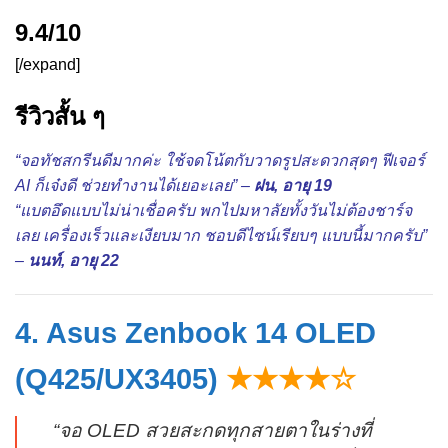
9.4/10
[/expand]
รีวิวสั้น ๆ
“จอทัชสกรีนดีมากค่ะ ใช้จดโน้ตกับวาดรูปสะดวกสุดๆ ฟีเจอร์
AI ก็เจ๋งดี ช่วยทำงานได้เยอะเลย” –
ฝน, อายุ 19
“แบตอึดแบบไม่น่าเชื่อครับ พกไปมหาลัยทั้งวันไม่ต้องชาร์จ
เลย เครื่องเร็วและเงียบมาก ชอบดีไซน์เรียบๆ แบบนี้มากครับ”
–
นนท์, อายุ 22
4. Asus Zenbook 14 OLED
(Q425/UX3405)
★★★★☆
“จอ OLED สวยสะกดทุกสายตาในร่างที่