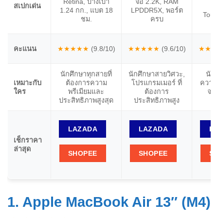
Retina, บางเบา
จอ 2.2K, RAM
สเปกเด่น
Pi
1.24 กก., แบต 18
LPDDR5X, พอร์ต
Touc
ชม.
ครบ
C
คะแนน
★★★★★
(9.8/10)
★★★★★
(9.6/10)
★★★
นักศึกษาทุกสายที่
นักศึกษาสายวิศวะ,
นักศ
เหมาะกับ
ต้องการความ
โปรแกรมเมอร์ ที่
ความค
ใคร
พรีเมียมและ
ต้องการ
จอส
ประสิทธิภาพสูงสุด
ประสิทธิภาพสูง
ฟ
LAZADA
LAZADA
L
เช็กราคา
ล่าสุด
SHOPEE
SHOPEE
S
1. Apple MacBook Air 13″ (M4)