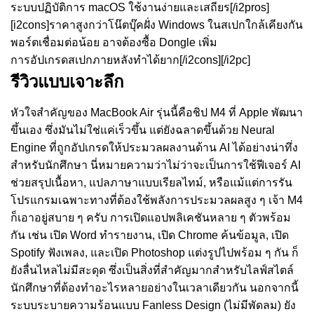
ระบบปฏิบัติการ macOS ใช้งานง่ายและเสถียร[/i2pros]
[i2cons]ราคาสูงกว่าโน๊ตบุ๊คฝั่ง Windows ในสเปกใกล้เคียงกัน
พอร์ตเชื่อมต่อน้อย อาจต้องซื้อ Dongle เพิ่ม
การอัปเกรดสเปกภายหลังทำได้ยาก[/i2cons][/i2pc]
รีวิวแบบเจาะลึก
หัวใจสำคัญของ MacBook Air รุ่นนี้คือชิป M4 ที่ Apple พัฒนา
ขึ้นเอง ซึ่งมันไม่ใช่แค่เร็วขึ้น แต่ยังฉลาดขึ้นด้วย Neural
Engine ที่ถูกอัปเกรดให้ประมวลผลงานด้าน AI ได้อย่างน่าทึ่ง
สำหรับนักศึกษา นี่หมายความว่าไม่ว่าจะเป็นการใช้ฟีเจอร์ AI
ช่วยสรุปเนื้อหา, แปลภาษาแบบเรียลไทม์, หรือแม้แต่การรัน
โปรแกรมเฉพาะทางที่ต้องใช้พลังการประมวลผลสูง ๆ เจ้า M4
ก็เอาอยู่สบาย ๆ ครับ การเปิดแอปพลิเคชันหลาย ๆ ตัวพร้อม
กัน เช่น เปิด Word ทำรายงาน, เปิด Chrome ค้นข้อมูล, เปิด
Spotify ฟังเพลง, และเปิด Photoshop แต่งรูปไปพร้อม ๆ กัน ก็
ยังลื่นไหลไม่มีสะดุด ซึ่งเป็นสิ่งที่สำคัญมากสำหรับไลฟ์สไตล์
นักศึกษาที่ต้องทำอะไรหลายอย่างในเวลาเดียวกัน นอกจากนี้
ระบบระบายความร้อนแบบ Fanless Design (ไม่มีพัดลม) ยัง