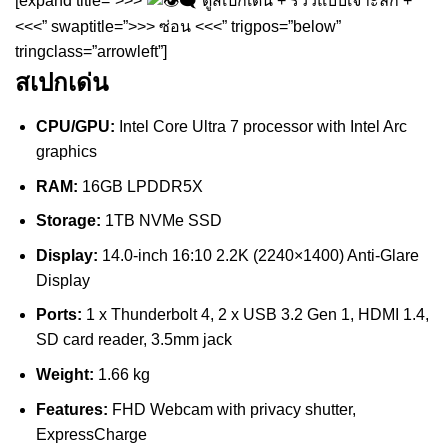
[expand title=”>>>
ดูสเปกเด่น + รีวิวแบบเจาะลึก +
<<<” swaptitle=”>>> ซ่อน <<<” trigpos=”below”
tringclass=”arrowleft”]
สเปกเด่น
CPU/GPU:
Intel Core Ultra 7 processor with Intel Arc
graphics
RAM:
16GB LPDDR5X
Storage:
1TB NVMe SSD
Display:
14.0-inch 16:10 2.2K (2240×1400) Anti-Glare
Display
Ports:
1 x Thunderbolt 4, 2 x USB 3.2 Gen 1, HDMI 1.4,
SD card reader, 3.5mm jack
Weight:
1.66 kg
Features:
FHD Webcam with privacy shutter,
ExpressCharge