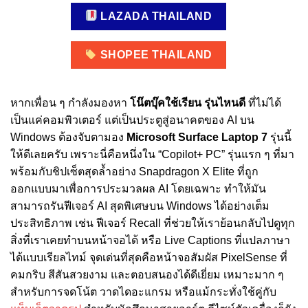
LAZADA THAILAND
SHOPEE THAILAND
หากเพื่อน ๆ กำลังมองหา
โน๊ตบุ๊คใช้เรียน รุ่นไหนดี
ที่ไม่ได้
เป็นแค่คอมพิวเตอร์ แต่เป็นประตูสู่อนาคตของ AI บน
Windows ต้องจับตามอง
Microsoft Surface Laptop 7
รุ่นนี้
ให้ดีเลยครับ เพราะนี่คือหนึ่งใน “Copilot+ PC” รุ่นแรก ๆ ที่มา
พร้อมกับชิปเซ็ตสุดล้ำอย่าง Snapdragon X Elite ที่ถูก
ออกแบบมาเพื่อการประมวลผล AI โดยเฉพาะ ทำให้มัน
สามารถรันฟีเจอร์ AI สุดพิเศษบน Windows ได้อย่างเต็ม
ประสิทธิภาพ เช่น ฟีเจอร์ Recall ที่ช่วยให้เราย้อนกลับไปดูทุก
สิ่งที่เราเคยทำบนหน้าจอได้ หรือ Live Captions ที่แปลภาษา
ได้แบบเรียลไทม์ จุดเด่นที่สุดคือหน้าจอสัมผัส PixelSense ที่
คมกริบ สีสันสวยงาม และตอบสนองได้ดีเยี่ยม เหมาะมาก ๆ
สำหรับการจดโน้ต วาดไดอะแกรม หรือแม้กระทั่งใช้คู่กับ