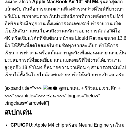
เหมาะไปกว่า
Apple MacBook Air 13″ ชิป M4
รุ่นล่าสุดอีก
แล้วครับ มันคือการผสมผสานที่ลงตัวระหว่างดีไซน์ที่บางเบา
พรีเมียม พกพาสะดวก กับประสิทธิภาพที่ทรงพลังจากชิป M4
ที่พร้อมรับมือทุกงาน ตั้งแต่การจดเลคเชอร์ ทำรายงาน เปิด
เว็บเป็นสิบ ๆ แท็บ ไปจนถึงงานหนัก ๆ อย่างการตัดต่อวิดีโอ
4K หรือเขียนโค้ดที่ซับซ้อน หน้าจอ Liquid Retina ขนาด 13.6
นิ้ว ให้สีสันที่สดใสสมจริง คมชัดทุกรายละเอียด ทำให้การ
เรียน การทำงาน หรือแม้แต่การดูหนังเพื่อผ่อนคลายกลายเป็น
ประสบการณ์ที่ยอดเยี่ยม แถมแบตเตอรี่ที่ใช้งานได้ยาวนาน
สูงสุดถึง 18 ชั่วโมง ก็หมายความว่าเพื่อน ๆ สามารถพกมันไป
เรียนได้ทั้งวันโดยไม่ต้องพกสายชาร์จให้หนักกระเป๋าเลยครับ
[expand title=”>>>
ดูสเปกเด่น + รีวิวแบบเจาะลึก +
<<<” swaptitle=”>>> ซ่อน <<<” trigpos=”below”
tringclass=”arrowleft”]
สเปกเด่น
CPU/GPU:
Apple M4 chip พร้อม Neural Engine รุ่นใหม่