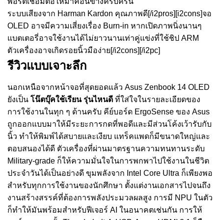
พอร์ตเชื่อมต่อให้มาค่อนข้างครบครัน
ระบบเสียงจาก Harman Kardon คุณภาพดี[/i2pros][i2cons]จอ
OLED อาจมีความเสี่ยงเรื่อง Burn-in หากเปิดภาพนิ่งนานๆ
แบตเตอรี่อาจใช้งานได้ไม่ยาวนานเท่าคู่แข่งที่ใช้ชิป ARM
ตัวเครื่องอาจเกิดรอยนิ้วมือง่าย[/i2cons][/i2pc]
รีวิวแบบเจาะลึก
นอกเหนือจากหน้าจอที่สุดยอดแล้ว Asus Zenbook 14 OLED
ยังเป็น
โน๊ตบุ๊คใช้เรียน รุ่นไหนดี
ที่ใส่ใจในรายละเอียดของ
การใช้งานในทุก ๆ ด้านครับ คีย์บอร์ด ErgoSense ของ Asus
ถูกออกแบบมาให้มีระยะการกดที่พอดีและมีส่วนโค้งเว้ารับกับ
นิ้ว ทำให้พิมพ์ได้สบายและเงียบ แทร็คแพดก็มีขนาดใหญ่และ
ตอบสนองได้ดี ตัวเครื่องที่ผ่านมาตรฐานความทนทานระดับ
Military-grade ก็ให้ความมั่นใจในการพกพาไปใช้งานในชีวิต
ประจำวันได้เป็นอย่างดี ขุมพลังจาก Intel Core Ultra ก็เพียงพอ
สำหรับทุกการใช้งานของนักศึกษา ตั้งแต่งานเอกสารไปจนถึง
งานสร้างสรรค์ที่ต้องการพลังประมวลผลสูง การมี NPU ในตัว
ก็ทำให้มันพร้อมสำหรับฟีเจอร์ AI ในอนาคตเช่นกัน การให้