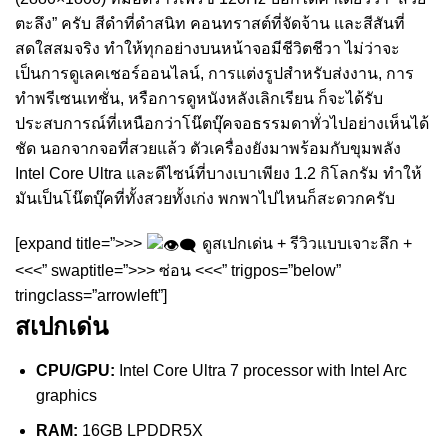
ตะลึง” ครับ สีดำที่ดำสนิท คอนทราสต์ที่จัดจ้าน และสีสันที่
สดใสสมจริง ทำให้ทุกอย่างบนหน้าจอมีชีวิตชีวา ไม่ว่าจะ
เป็นการดูเลคเชอร์ออนไลน์, การแต่งรูปสำหรับส่งงาน, การ
ทำพรีเซนเทชั่น, หรือการดูหนังหลังเลิกเรียน ก็จะได้รับ
ประสบการณ์ที่เหนือกว่าโน๊ตบุ๊คจอธรรมดาทั่วไปอย่างเห็นได้
ชัด นอกจากจอที่สวยแล้ว ตัวเครื่องยังมาพร้อมกับขุมพลัง
Intel Core Ultra และดีไซน์ที่บางเบาเพียง 1.2 กิโลกรัม ทำให้
มันเป็นโน๊ตบุ๊คที่ทั้งสวยทั้งเก่ง พกพาไปไหนก็สะดวกครับ
[expand title=”>>>
ดูสเปกเด่น + รีวิวแบบเจาะลึก +
<<<” swaptitle=”>>> ซ่อน <<<” trigpos=”below”
tringclass=”arrowleft”]
สเปกเด่น
CPU/GPU:
Intel Core Ultra 7 processor with Intel Arc
graphics
RAM:
16GB LPDDR5X