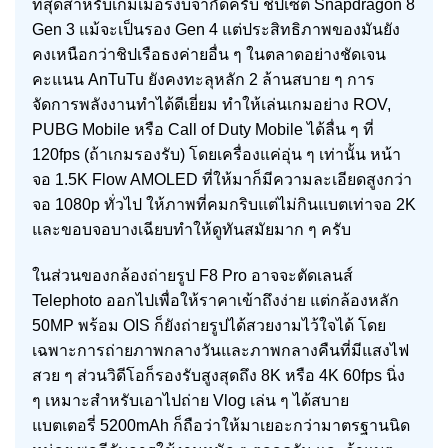
ที่สุดสำหรับเกมเมอร์งบจำกัดครับ ชิปเซ็ต Snapdragon 8
Gen 3 แม้จะเป็นรอง Gen 4 แต่ประสิทธิภาพของมันยัง
คงเหนือกว่าชิปเรือธงค่ายอื่น ๆ ในตลาดอย่างชัดเจน
คะแนน AnTuTu ยังคงทะลุหลัก 2 ล้านสบาย ๆ การ
จัดการพลังงานทำได้ดีเยี่ยม ทำให้เล่นเกมอย่าง ROV,
PUBG Mobile หรือ Call of Duty Mobile ได้ลื่น ๆ ที่
120fps (ถ้าเกมรองรับ) โดยเครื่องแค่อุ่น ๆ เท่านั้น หน้า
จอ 1.5K Flow AMOLED ที่ให้มาก็มีความละเอียดสูงกว่า
จอ 1080p ทั่วไป ให้ภาพที่คมกริบแต่ไม่กินแบตเท่าจอ 2K
และขอบจอบางเฉียบทำให้ดูทันสมัยมาก ๆ ครับ
ในส่วนของกล้องถ่ายรูป F8 Pro อาจจะตัดเลนส์
Telephoto ออกไปเพื่อให้ราคาเข้าถึงง่าย แต่กล้องหลัก
50MP พร้อม OIS ก็ยังถ่ายรูปได้สวยงามไว้ใจได้ โดย
เฉพาะการถ่ายภาพกลางวันและภาพกลางคืนที่มีแสงไฟ
สวย ๆ ส่วนวิดีโอก็รองรับสูงสุดถึง 8K หรือ 4K 60fps นิ่ง
ๆ เหมาะสำหรับเอาไปถ่าย Vlog เล่น ๆ ได้สบาย
แบตเตอรี่ 5200mAh ก็ถือว่าให้มาเยอะกว่ามาตรฐานนิด