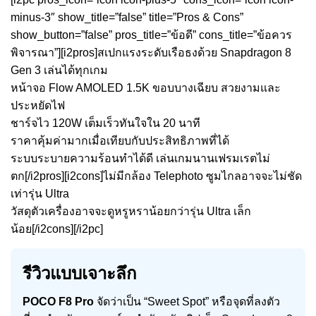
minus-3″ show_title=”false” title=”Pros & Cons”
show_button=”false” pros_title=”ข้อดี” cons_title=”ข้อควร
พิจารณา”][i2pros]สเปกแรงระดับเรือธงด้วย Snapdragon 8
Gen 3 เล่นได้ทุกเกม
หน้าจอ Flow AMOLED 1.5K ขอบบางเฉียบ สวยงามและ
ประหยัดไฟ
ชาร์จไว 120W เต็มเร็วทันใจใน 20 นาที
ราคาคุ้มค่ามากเมื่อเทียบกับประสิทธิภาพที่ได้
ระบบระบายความร้อนทำได้ดี เล่นเกมนานเฟรมเรตไม่
ตก[/i2pros][i2cons]ไม่มีกล้อง Telephoto ซูมไกลอาจจะไม่ชัด
เท่ารุ่น Ultra
วัสดุตัวเครื่องอาจจะดูหรูหราน้อยกว่ารุ่น Ultra เล็ก
น้อย[/i2cons][/i2pc]
รีวิวแบบเจาะลึก
POCO F8 Pro
จัดว่าเป็น “Sweet Spot” หรือจุดที่ลงตัว