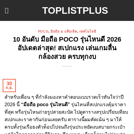
ข้าม
TOPLISTPLUS
ไป
ยัง
เนื้อหา
POCO
,
มือถือ & แท็บเล็ต
,
เทคโนโลยี
10 อันดับ มือถือ POCO รุ่นไหนดี 2026
อัปเดตล่าสุด! สเปกแรง เล่นเกมลื่น
กล้องสวย ครบทุกงบ
30
ก.ย.
สำหรับเพื่อน ๆ ที่กำลังมองหาคำตอบแบบรวดเร็วทันใจว่าปี
2026 นี้
“มือถือ poco รุ่นไหนดี”
รุ่นไหนที่สเปกแรงคุ้มราคา
ที่สุด หรือรุ่นไหนถ่ายรูปสวยสะบัด ไปดูตารางสรุปเปรียบเทียบ
สเปกและราคากันก่อนเลยครับ ตารางนี้ผมคัดเน้น ๆ มาให้
ครบทั้งรุ่นเรือธงตัวท็อปไปจนถึงรุ่นประหยัดงบสบายกระเป๋า