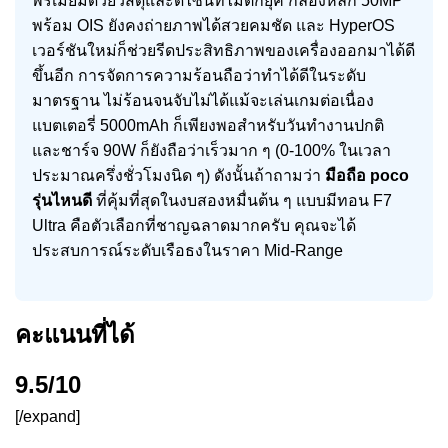
พรีเมียมด้วยวัสดุและดีไซน์ที่ไม่ตกยุค กล้องหลัก 50MP
พร้อม OIS ยังคงถ่ายภาพได้สวยคมชัด และ HyperOS
เวอร์ชันใหม่ก็ช่วยรีดประสิทธิภาพของเครื่องออกมาได้ดี
ขึ้นอีก การจัดการความร้อนถือว่าทำได้ดีในระดับ
มาตรฐาน ไม่ร้อนจนจับไม่ได้แม้จะเล่นเกมต่อเนื่อง
แบตเตอรี่ 5000mAh ก็เพียงพอสำหรับวันทำงานปกติ
และชาร์จ 90W ก็ยังถือว่าเร็วมาก ๆ (0-100% ในเวลา
ประมาณครึ่งชั่วโมงนิด ๆ) ดังนั้นถ้าถามว่า
มือถือ poco
รุ่นไหนดี
ที่คุ้มที่สุดในงบสองหมื่นต้น ๆ แบบมีทอน F7
Ultra คือตัวเลือกที่ชาญฉลาดมากครับ คุณจะได้
ประสบการณ์ระดับเรือธงในราคา Mid-Range
คะแนนที่ได้
9.5/10
[/expand]