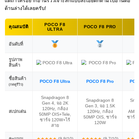
แต่ถ้าใครอยากอ่านรีวิวเจาะลึกแบบละเอียดก็ตามไปอ่านต่อ
ด้านล่างได้เลยครับ!
POCO F8
P
คุณสมบัติ
POCO F8 PRO
ULTRA
อันดับที่
รูปภาพ
สินค้า
ชื่อสินค้า
POCO F8 Ultra
POCO F8 Pro
POC
(กดดูรีวิว)
Snapdragon 8
Snapdragon 8
Sna
Gen 4, จอ 2K
Gen 3, จอ 1.5K
G
120Hz, กล้อง
สเปกเด่น
120Hz, กล้อง
AMOL
50MP OIS+Tele,
50MP OIS, ชาร์จ
ชาร์จ
ชาร์จ 120W+ไร้
120W
ค
สาย
คะแนน
★★★★★
(9.9/10)
★★★★★
(9.7/10)
★★★