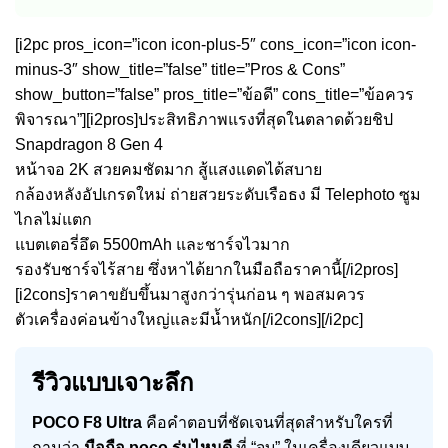
[i2pc pros_icon=”icon icon-plus-5″ cons_icon=”icon icon-
minus-3″ show_title=”false” title=”Pros & Cons”
show_button=”false” pros_title=”ข้อดี” cons_title=”ข้อควร
พิจารณา”][i2pros]ประสิทธิภาพแรงที่สุดในตลาดด้วยชิป
Snapdragon 8 Gen 4
หน้าจอ 2K สวยคมชัดมาก สู้แสงแดดได้สบาย
กล้องหลังอัปเกรดใหม่ ถ่ายสวยระดับเรือธง มี Telephoto ซูม
ไกลไม่แตก
แบตเตอรี่อึด 5500mAh และชาร์จไวมาก
รองรับชาร์จไร้สาย ซึ่งหาได้ยากในมือถือราคานี้[/i2pros]
[i2cons]ราคาขยับขึ้นมาสูงกว่ารุ่นก่อน ๆ พอสมควร
ตัวเครื่องค่อนข้างใหญ่และมีน้ำหนัก[/i2cons][/i2pc]
รีวิวแบบเจาะลึก
POCO F8 Ultra
คือคำตอบที่ชัดเจนที่สุดสำหรับใครที่
ถามว่า
มือถือ poco รุ่นไหนดี
ที่ “จบ” ในเครื่องเดียวแบบ