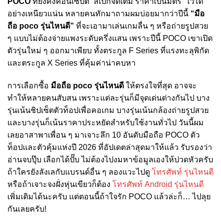
POCO
ที่ยังคงคอนเซปต์ “สเปกจัดเต็ม ราคาเป็นมิตร” ไว้ได้
อย่างเหนียวแน่น หลายคนทักมาถามผมบ่อยมากว่าปีนี้
“มือ
ถือ poco รุ่นไหนดี”
ที่จะเอามาเล่นเกมลื่น ๆ หรือถ่ายรูปสวย
ๆ แบบไม่ต้องจ่ายแพงระดับครึ่งแสน เพราะปีนี้ POCO เขาเปิด
ตัวรุ่นใหม่ ๆ ออกมาเพียบ ทั้งตระกูล F Series ที่แรงทะลุพิกัด
และตระกูล X Series ที่คุ้มค่าน่าคบหา
การเลือกซื้อ
มือถือ poco รุ่นไหนดี
ให้ตรงใจที่สุด อาจจะ
ทำให้หลายคนสับสน เพราะแต่ละรุ่นก็มีจุดเด่นต่างกันไป บาง
รุ่นเน้นชิปเซ็ตตัวท็อปเพื่อคอเกม บางรุ่นเน้นกล้องถ่ายรูปสวย
และบางรุ่นก็เน้นราคาประหยัดสำหรับใช้งานทั่วไป วันนี้ผม
เลยอาสาพาเพื่อน ๆ มาเจาะลึก 10 อันดับมือถือ POCO ตัว
ท็อปและตัวคุ้มแห่งปี 2026 ที่อัปเดตล่าสุดมาให้แล้ว รับรองว่า
อ่านจบปุ๊บ เลือกได้ปั๊บ ไม่ต้องไปงมหาข้อมูลเองให้ปวดหัวครับ
ถ้าใครยังลังเลกับแบรนด์อื่น ๆ ลองแวะไปดู
โทรศัพท์ รุ่นไหนดี
หรือถ้าเจาะจงฝั่งหุ่นเขียวก็ต้อง
โทรศัพท์ Android รุ่นไหนดี
เพิ่มเติมได้นะครับ แต่ตอนนี้ถ้าใจรัก POCO แล้วล่ะก็… ไปลุย
กันเลยครับ!