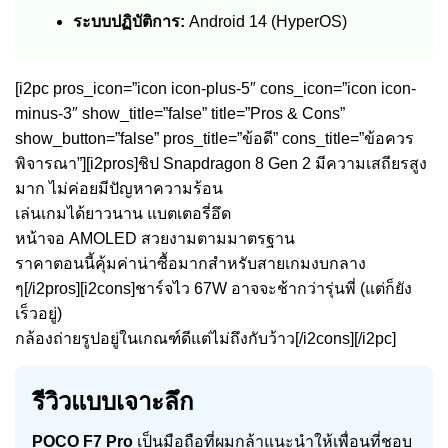
ระบบปฏิบัติการ:
Android 14 (HyperOS)
[i2pc pros_icon=”icon icon-plus-5″ cons_icon=”icon icon-
minus-3″ show_title=”false” title=”Pros & Cons”
show_button=”false” pros_title=”ข้อดี” cons_title=”ข้อควร
พิจารณา”][i2pros]ชิป Snapdragon 8 Gen 2 มีความเสถียรสูง
มาก ไม่ค่อยมีปัญหาความร้อน
เล่นเกมได้ยาวนาน แบตเตอรี่อึด
หน้าจอ AMOLED สวยงามตามมาตรฐาน
ราคาตอนนี้คุ้มค่าน่าซื้อมากสำหรับสายเกมงบกลาง
ๆ[/i2pros][i2cons]ชาร์จไว 67W อาจจะช้ากว่ารุ่นพี่ (แต่ก็ยัง
เร็วอยู่)
กล้องถ่ายรูปอยู่ในเกณฑ์ดีแต่ไม่ถึงกับว้าว[/i2cons][/i2pc]
รีวิวแบบเจาะลึก
POCO F7 Pro
เป็นมือถือที่ผมกล้าแนะนำให้เพื่อนที่ชอบ