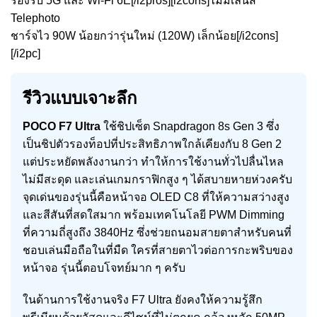
รองรับ 5G และ Wi-Fi 6E[/i2pros][i2cons]ไม่มีเลนส์
Telephoto
ชาร์จไว 90W น้อยกว่ารุ่นใหม่ (120W) เล็กน้อย[/i2cons]
[/i2pc]
รีวิวแบบเจาะลึก
POCO F7 Ultra
ใช้ชิปเซ็ต Snapdragon 8s Gen 3 ซึ่ง
เป็นชิปตัวรองท็อปที่ประสิทธิภาพใกล้เคียงกับ 8 Gen 2
แต่ประหยัดพลังงานกว่า ทำให้การใช้งานทั่วไปลื่นไหล
ไม่มีสะดุด และเล่นเกมกราฟิกสูง ๆ ได้สบายหายห่วงครับ
จุดเด่นของรุ่นนี้คือหน้าจอ OLED C8 ที่ให้ความสว่างสูง
และสีสันที่สดใสมาก พร้อมเทคโนโลยี PWM Dimming
ที่ความถี่สูงถึง 3840Hz ซึ่งช่วยถนอมสายตาสำหรับคนที่
ชอบเล่นมือถือในที่มืด ใครที่สายตาไวต่อการกะพริบของ
หน้าจอ รุ่นนี้ตอบโจทย์มาก ๆ ครับ
ในด้านการใช้งานจริง F7 Ultra ยังคงให้ความรู้สึก