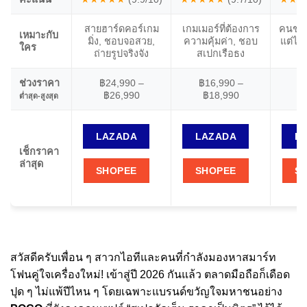
สายฮาร์ดคอร์เกม
เกมเมอร์ที่ต้องการ
คนชอบ
เหมาะกับ
มิ่ง, ชอบจอสวย,
ความคุ้มค่า, ชอบ
แต่ไม
ใคร
ถ่ายรูปจริงจัง
สเปกเรือธง
ช่วงราคา
฿24,990 –
฿16,990 –
฿
฿26,990
฿18,990
ต่ำสุด-สูงสุด
LAZADA
LAZADA
L
เช็กราคา
ล่าสุด
SHOPEE
SHOPEE
S
สวัสดีครับเพื่อน ๆ สาวกไอทีและคนที่กำลังมองหาสมาร์ท
โฟนคู่ใจเครื่องใหม่! เข้าสู่ปี 2026 กันแล้ว ตลาดมือถือก็เดือด
ปุด ๆ ไม่แพ้ปีไหน ๆ โดยเฉพาะแบรนด์ขวัญใจมหาชนอย่าง