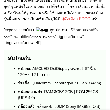
แทบจะหายใจรดต้นคอเรือธง ทำให้มันเป็นมือถือที่ “คุ้มค่าที่
สุด” รุ่นหนึ่งในตลาดเลยก็ว่าได้ครับ ถ้าใครกำลังมองหามือถือ
เครื่องใหม่ให้ลูกหลาน หรือใช้เองแบบไม่อยากจ่ายแพง ต้อง
รุ่นนี้เลย รายละเอียดเพิ่มเติมดูได้ที่
คู่มือเลือก POCO
ครับ
[expand title=”>>>
ดูสเปกเด่น + รีวิวแบบเจาะลึก +
<<<” swaptitle=”>>> ซ่อน <<<” trigpos=”below”
tringclass=”arrowleft”]
สเปกเด่น
หน้าจอ:
AMOLED DotDisplay ขนาด 6.67 นิ้ว,
120Hz, 12-bit color
ชิปเซ็ต:
Qualcomm Snapdragon 7+ Gen 3 (4nm)
หน่วยความจำ:
RAM 8GB/12GB | ROM 256GB
(UFS 4.0)
กล้องหลัง:
กล้องหลัก 50MP (Sony IMX882, OIS)