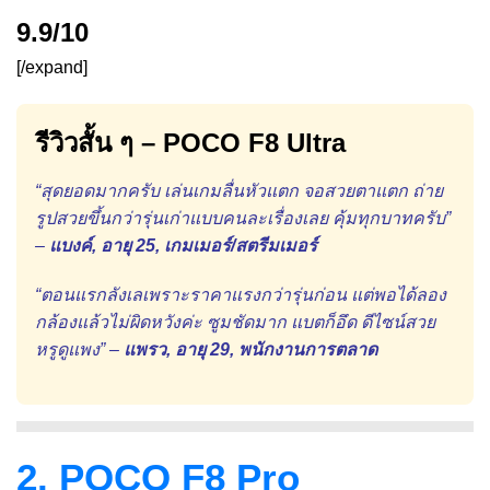
9.9/10
[/expand]
รีวิวสั้น ๆ – POCO F8 Ultra
“สุดยอดมากครับ เล่นเกมลื่นหัวแตก จอสวยตาแตก ถ่าย
รูปสวยขึ้นกว่ารุ่นเก่าแบบคนละเรื่องเลย คุ้มทุกบาทครับ”
–
แบงค์, อายุ 25, เกมเมอร์/สตรีมเมอร์
“ตอนแรกลังเลเพราะราคาแรงกว่ารุ่นก่อน แต่พอได้ลอง
กล้องแล้วไม่ผิดหวังค่ะ ซูมชัดมาก แบตก็อึด ดีไซน์สวย
หรูดูแพง” –
แพรว, อายุ 29, พนักงานการตลาด
2. POCO F8 Pro