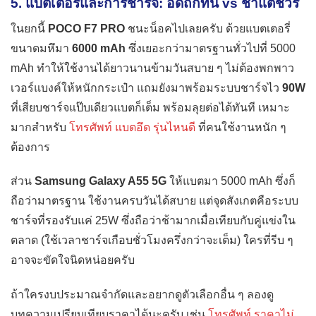
5. แบตเตอรี่และการชาร์จ: อึดถึกทน vs ช้าแต่ชัวร์
ในยกนี้
POCO F7 PRO
ชนะน็อคไปเลยครับ ด้วยแบตเตอรี่
ขนาดมหึมา
6000 mAh
ซึ่งเยอะกว่ามาตรฐานทั่วไปที่ 5000
mAh ทำให้ใช้งานได้ยาวนานข้ามวันสบาย ๆ ไม่ต้องพกพาว
เวอร์แบงค์ให้หนักกระเป๋า แถมยังมาพร้อมระบบชาร์จไว
90W
ที่เสียบชาร์จแป๊บเดียวแบตก็เต็ม พร้อมลุยต่อได้ทันที เหมาะ
มากสำหรับ
โทรศัพท์ แบตอึด รุ่นไหนดี
ที่คนใช้งานหนัก ๆ
ต้องการ
ส่วน
Samsung Galaxy A55 5G
ให้แบตมา 5000 mAh ซึ่งก็
ถือว่ามาตรฐาน ใช้งานครบวันได้สบาย แต่จุดสังเกตคือระบบ
ชาร์จที่รองรับแค่ 25W ซึ่งถือว่าช้ามากเมื่อเทียบกับคู่แข่งใน
ตลาด (ใช้เวลาชาร์จเกือบชั่วโมงครึ่งกว่าจะเต็ม) ใครที่รีบ ๆ
อาจจะขัดใจนิดหน่อยครับ
ถ้าใครงบประมาณจำกัดและอยากดูตัวเลือกอื่น ๆ ลองดู
บทความเปรียบเทียบราคาได้นะครับ เช่น
โทรศัพท์ ราคาไม่