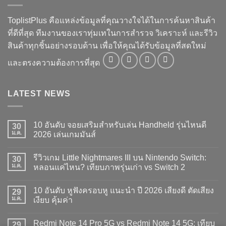
ToplistPlus คือแหล่งข้อมูลที่คุณวางใจได้ในการค้นหาสินค้า
ที่ดีที่สุด ทีมงานของเราทุ่มเทในการสำรวจ วิเคราะห์ และรีวิว
สินค้าทุกชิ้นอย่างรอบด้าน เพื่อให้คุณได้รับข้อมูลที่สดใหม่
และตรงความต้องการที่สุด
LATEST NEWS
10 อันดับ จอยเสริมสำหรับเล่น Handheld รุ่นไหนดี
30
ม.ค.
2026 เล่นเกมมันส์
ไม่มี
ความ
รีวิวเกม Little Nightmares III บน Nintendo Switch:
30
เห็น
บน
ม.ค.
หลอนแค่ไหน? เทียบภาพรุ่นเก่า vs Switch 2
10
อันดับ
ไม่มี
จอย
ความ
10 อันดับ หูฟังครอบหู แนะนำ ปี 2026 เสียงดี ตัดเสียง
เสริม
29
เห็น
สำหรับ
บน
ม.ค.
เงียบ คุ้มค่า
เล่น
รีวิว
Handheld
เกม
ไม่มี
รุ่น
Little
ความ
Redmi Note 14 Pro 5G vs Redmi Note 14 5G: เทียบ
ไหน
Nightmares
29
เห็น