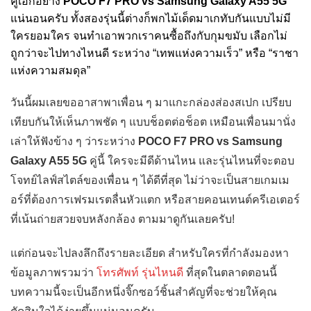
คู่เอกอย่าง
POCO F7 PRO vs Samsung Galaxy A55 5G
แน่นอนครับ ทั้งสองรุ่นนี้ต่างก็พกไม้เด็ดมาเกทับกันแบบไม่มี
ใครยอมใคร จนทำเอาพวกเราคนซื้อถึงกับกุมขมับ เลือกไม่
ถูกว่าจะไปทางไหนดี ระหว่าง “เทพแห่งความเร็ว” หรือ “ราชา
แห่งความสมดุล”
วันนี้ผมเลยขออาสาพาเพื่อน ๆ มาแกะกล่องส่องสเปก เปรียบ
เทียบกันให้เห็นภาพชัด ๆ แบบช็อตต่อช็อต เหมือนเพื่อนมานั่ง
เล่าให้ฟังข้าง ๆ ว่าระหว่าง
POCO F7 PRO vs Samsung
Galaxy A55 5G
คู่นี้ ใครจะมีดีด้านไหน และรุ่นไหนที่จะตอบ
โจทย์ไลฟ์สไตล์ของเพื่อน ๆ ได้ดีที่สุด ไม่ว่าจะเป็นสายเกมเม
อร์ที่ต้องการเฟรมเรตลื่นหัวแตก หรือสายคอนเทนต์ครีเอเตอร์
ที่เน้นถ่ายสวยจบหลังกล้อง ตามมาดูกันเลยครับ!
แต่ก่อนจะไปลงลึกถึงรายละเอียด สำหรับใครที่กำลังมองหา
ข้อมูลภาพรวมว่า
โทรศัพท์ รุ่นไหนดี
ที่สุดในตลาดตอนนี้
บทความนี้จะเป็นอีกหนึ่งจิ๊กซอว์ชิ้นสำคัญที่จะช่วยให้คุณ