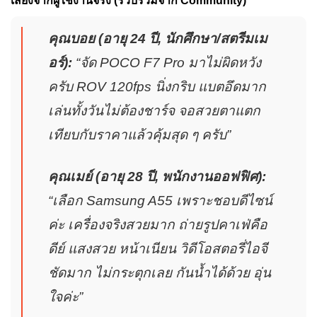
เสียงจากผู้ใช้งานจริง (รวบรวมจาก Community)
คุณบอย (อายุ 24 ปี, นักศึกษา/สตรีมเม
อร์):
“จัด POCO F7 Pro มาไม่ผิดหวัง
ครับ ROV 120fps นิ่งกริบ แบตอึดมาก
เล่นทั้งวันไม่ต้องชาร์จ จอสวยตาแตก
เทียบกับราคาแล้วคุ้มสุด ๆ ครับ”
คุณเมย์ (อายุ 28 ปี, พนักงานออฟฟิศ):
“เลือก Samsung A55 เพราะชอบดีไซน์
ค่ะ เครื่องจริงสวยมาก ถ่ายรูปคาเฟ่คือ
ดีย์ แสงสวย หน้าเนียน วิดีโอสตอรี่ไอจี
ชัดมาก ไม่กระตุกเลย กันน้ำได้ด้วย อุ่น
ใจค่ะ”