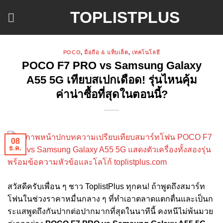
ข้าม
TOPLISTPLUS
ไป
ยัง
เนื้อหา
POCO
,
มือถือ & แท็บเล็ต
,
เทคโนโลยี
POCO F7 PRO vs Samsung Galaxy
A55 5G เทียบสเปกเดือด! รุ่นไหนคุ้ม
ค่าน่าซื้อที่สุดในตอนนี้?
08
ธ.ค.
สวัสดีครับเพื่อน ๆ ชาว ToplistPlus ทุกคน! ถ้าพูดถึงสมาร์ท
โฟนในช่วงราคาหมื่นกลาง ๆ ที่ทำเอาตลาดแตกตื่นและเป็นก
ระแสพูดถึงกันปากต่อปากมากที่สุดในนาทีนี้ คงหนีไม่พ้นมวย