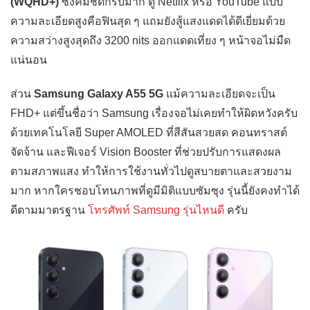
(WQHD+)
ซึ่งคมชัดกริบมาก ดู Netflix หรือ YouTube แบบ
ความละเอียดสูงคือฟินสุด ๆ แถมยังสู้แสงแดดได้ดีเยี่ยมด้วย
ความสว่างสูงสุดถึง 3200 nits ออกแดดเที่ยง ๆ หน้าจอไม่มืด
แน่นอน
ส่วน
Samsung Galaxy A55 5G
แม้ความละเอียดจะเป็น
FHD+ แต่ขึ้นชื่อว่า Samsung เรื่องจอไม่เคยทำให้ผิดหวังครับ
ด้วยเทคโนโลยี Super AMOLED ที่สีสันสวยสด คอนทราสต์
จัดจ้าน และฟีเจอร์ Vision Booster ที่ช่วยปรับการแสดงผล
ตามสภาพแสง ทำให้การใช้งานทั่วไปดูสบายตาและสวยงาม
มาก หากใครชอบโทนภาพที่ดูมีมิติแบบซัมซุง รุ่นนี้ยังคงทำได้
ดีตามมาตรฐาน
โทรศัพท์ Samsung รุ่นไหนดี
ครับ