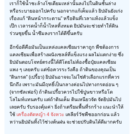
เราก็ใช้น้ำชะล้างโซเดียมเหล่านั้นลงไปในดินชั้นล่าง
หรือระบายออกไปครับ นอกจากแก้เค็มแล้ว ยิปมันยังเก่ง
เรื่องแก้ “ดินหน้ากระดาน” หรือดินที่เวลาแห้งแล้วแข็ง
เป๊ก เวลารดน้ำก็น้ำไหลทิ้งหมด ยิปมันจะช่วยทำให้ดิน
ร่วนซุยขึ้น น้ำซึมลงรากได้ดีขึ้นครับ
อีกข้อดีคือมันเป็นแหล่งแคลเซียมราคาถูก พืชต้องการ
แคลเซียมเพื่อสร้างผนังเซลล์ที่แข็งแรง ผลไม่แตกง่าย ซึ่ง
ยิปมันตอบโจทย์ตรงนี้ได้ดีโดยไม่ต้องซื้อปุ๋ยแคลเซียม
แพง ๆ เลยครับ แต่ข้อควรระวังคือ ถ้าดินของคุณเป็น
“ดินกรด” (เปรี้ยว) ยิปมันอาจจะไม่ใช่ตัวเลือกแรกที่ควร
นึกถึง เพราะมันมีฤทธิ์เป็นกลางค่อนไปทางกรดอ่อน ๆ
(จากซัลเฟอร์) ถ้าดินเปรี้ยวควรไปใช้ปูนขาวหรือโด
โลไมท์แทนครับ แต่ถ้าดินเค็ม ดินเหนียวจัด จัดยิปมันไป
เลยครับ รับรองคุ้มค่า ยิ่งถ้าเตรียมพื้นที่รกร้าง แนะนำให้
ใช้
เครื่องตัดหญ้า 4 จังหวะ
เคลียร์วัชพืชออกก่อน แล้ว
หว่านยิปมันทิ้งไว้ช่วงต้นฝน จะช่วยปรับดินได้ดีมากครับ