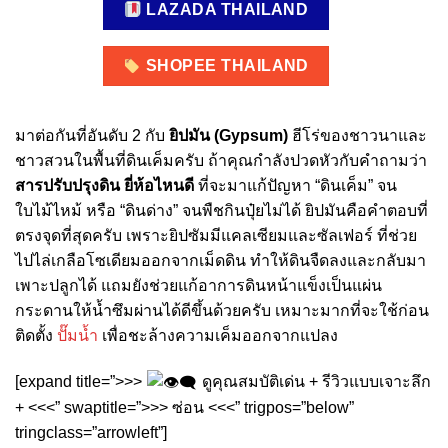
LAZADA THAILAND
SHOPEE THAILAND
มาต่อกันที่อันดับ 2 กับ
ยิปมัน (Gypsum)
ฮีโร่ของชาวนาและ
ชาวสวนในพื้นที่ดินเค็มครับ ถ้าคุณกำลังปวดหัวกับคำถามว่า
สารปรับปรุงดิน ยี่ห้อไหนดี
ที่จะมาแก้ปัญหา “ดินเค็ม” จน
ใบไม้ไหม้ หรือ “ดินด่าง” จนพืชกินปุ๋ยไม่ได้ ยิปมันคือคำตอบที่
ตรงจุดที่สุดครับ เพราะยิปซัมมีแคลเซียมและซัลเฟอร์ ที่ช่วย
ไปไล่เกลือโซเดียมออกจากเม็ดดิน ทำให้ดินจืดลงและกลับมา
เพาะปลูกได้ แถมยังช่วยแก้อาการดินหน้าแข็งเป็นแผ่น
กระดานให้น้ำซึมผ่านได้ดีขึ้นด้วยครับ เหมาะมากที่จะใช้ก่อน
ติดตั้ง
ปั๊มน้ำ
เพื่อชะล้างความเค็มออกจากแปลง
[expand title=”>>>
ดูคุณสมบัติเด่น + รีวิวแบบเจาะลึก
+ <<<” swaptitle=”>>> ซ่อน <<<” trigpos=”below”
tringclass=”arrowleft”]