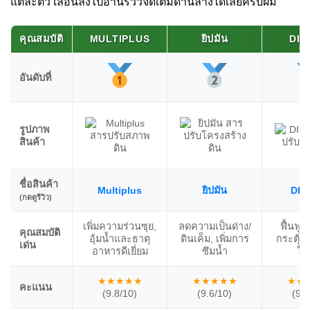
แต่ละตัว เลื่อนลงไปอ่านรีวิวจัดเต็มด้านล่างได้เลยครับผม
คุณสมบัติ
MULTIPLUS
ยิปมัน
DIN
อันดับที่
รูปภาพ
สินค้า
ชื่อสินค้า
Multiplus
ยิปมัน
DIN
(กดดูรีวิว)
เพิ่มความร่วนซุย,
ลดความเป็นด่าง/
ฟื้นฟูดิ
คุณสมบัติ
อุ้มน้ำและธาตุ
ดินเค็ม, เพิ่มการ
กระตุ้นจ
เด่น
อาหารดีเยี่ยม
ซึมน้ำ
ใน
★★★★★
★★★★★
★★
คะแนน
(9.8/10)
(9.6/10)
(9.5