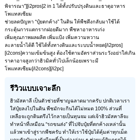
พิจารณา”][i2pros]2 in 1 ได้ทั้งปรับปรุงดินและธาตุอาหาร
โพแทสเซียม
ช่วยลดปัญหา “ปุ๋ยตกค้าง” ในดิน ให้พืชดึงกลับมาใช้ได้
กระตุ้นการแตกรากฝอยดีมาก พืชหาอาหารเก่ง
เพิ่มคุณภาพผลผลิต เพิ่มแป้ง เพิ่มความหวาน
ละลายน้ำได้ดี ใช้ได้ทั้งทางดินและระบบน้ำหยด[/i2pros]
[i2cons]ความเข้มข้นสูง ต้องใช้ตามอัตราส่วนระวังอย่าใส่เกิน
ราคาอาจสูงกว่าฮิวมิคทั่วไปเล็กน้อยเพราะมี
โพแทสเซียม[/i2cons][/i2pc]
รีวิวแบบเจาะลึก
ฮิวมัสคาลี เป็นตัวช่วยที่ชาญฉลาดมากครับ ปกติเวลาเรา
ใส่ปุ๋ยลงไปในดิน พืชมักจะกินได้ไม่หมด 100% ส่วนที่
เหลือจะถูกดินตรึงไว้กลายเป็นทุนจม แต่เจ้าฮิวมัสคาลีจะ
ทำหน้าที่เหมือน “รถขนส่ง” ที่ไปจับปุ๋ยที่ตกค้างเหล่านั้น
แล้วพาเข้าสู่รากพืชครับ ทำให้เราใช้ปุ๋ยได้คุ้มค่าทุกเม็ด
แถมตัวมันเองยังมีฤทธิ์เป็นด่างอ่อน ๆ ช่วยแก้ดินกรดได้