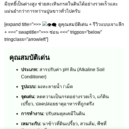
มีฤทธิ์เป็นด่างสูง ช่วยสะเทินกรดในดินได้อย่างรวดเร็วและ
แม่นยำกว่าการหว่านปูนขาวทั่วไปครับ
[expand title=”>>>
ดูคุณสมบัติเด่น + รีวิวแบบเจาะลึก
+ <<<” swaptitle=”>>> ซ่อน <<<” trigpos=”below”
tringclass=”arrowleft”]
คุณสมบัติเด่น
ประเภท:
สารปรับค่า pH ดิน (Alkaline Soil
Conditioner)
รูปแบบ:
ผงละลายน้ำ / เม็ด
จุดเด่น:
ลดความเป็นกรดอย่างรวดเร็ว, แก้ดิน
เปรี้ยว, ปลดปล่อยธาตุอาหารที่ถูกตรึง
การทำงาน:
ปรับสมดุลเคมีในดิน
เหมาะกับ:
นาข้าวที่ดินเปรี้ยว, สวนส้ม, พืชที่