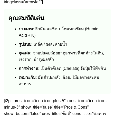
tringclass=”arrowleft”]
คุณสมบัติเด่น
ประเภท:
ฮิวมิค แอซิด + โพแทสเซียม (Humic
Acid + K)
รูปแบบ:
เกล็ด / ผงละลายน้ำ
จุดเด่น:
ช่วยปลดปล่อยธาตุอาหารที่ตกค้างในดิน,
เร่งราก, บำรุงผล/หัว
การทำงาน:
เป็นตัวคีเลต (Chelate) จับปุ๋ยให้พืชกิน
เหมาะกับ:
มันสำปะหลัง, อ้อย, ไม้ผลช่วงสะสม
อาหาร
[i2pc pros_icon=”icon icon-plus-5″ cons_icon=”icon icon-
minus-3″ show_title=”false” title=”Pros & Cons”
show_button=”false” pros_title=”ข้อดี” cons_title=”ข้อควร