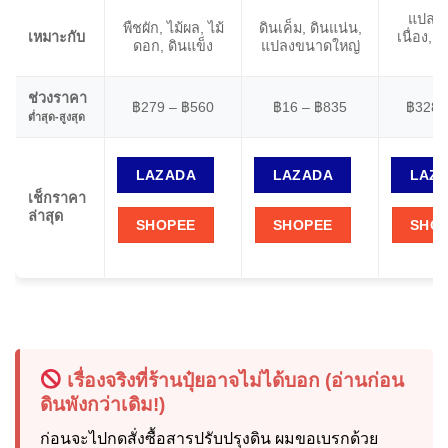
แปลงป
พืชผัก, ไม้ผล, ไม้
ดินเค็ม, ดินแน่น,
เหมาะกับ
เนื่อง, ฟ
ดอก, ดินแข็ง
แปลงขนาดใหญ่
ย
ช่วงราคา
฿279 – ฿560
฿16 – ฿835
฿328 
ต่ำสุด-สูงสุด
LAZADA
LAZADA
LAZ
เช็กราคา
ล่าสุด
SHOPEE
SHOPEE
SHO
เรื่องจริงที่ร้านปุ๋ยอาจไม่ได้บอก (อ่านก่อน
ดินพังกว่าเดิม!)
ก่อนจะไปกดสั่งซื้อสารปรับปรุงดิน ผมขอเบรกด้วย