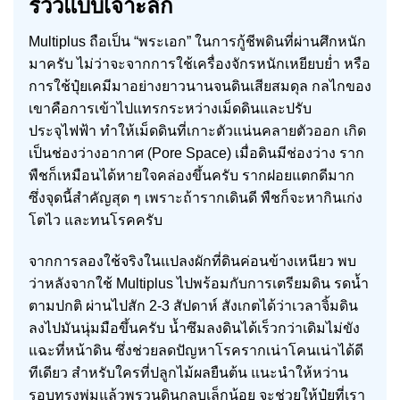
รีวิวแบบเจาะลึก
Multiplus ถือเป็น “พระเอก” ในการกู้ชีพดินที่ผ่านศึกหนัก
มาครับ ไม่ว่าจะจากการใช้เครื่องจักรหนักเหยียบย่ำ หรือ
การใช้ปุ๋ยเคมีมาอย่างยาวนานจนดินเสียสมดุล กลไกของ
เขาคือการเข้าไปแทรกระหว่างเม็ดดินและปรับ
ประจุไฟฟ้า ทำให้เม็ดดินที่เกาะตัวแน่นคลายตัวออก เกิด
เป็นช่องว่างอากาศ (Pore Space) เมื่อดินมีช่องว่าง ราก
พืชก็เหมือนได้หายใจคล่องขึ้นครับ รากฝอยแตกดีมาก
ซึ่งจุดนี้สำคัญสุด ๆ เพราะถ้ารากเดินดี พืชก็จะหากินเก่ง
โตไว และทนโรคครับ
จากการลองใช้จริงในแปลงผักที่ดินค่อนข้างเหนียว พบ
ว่าหลังจากใช้ Multiplus ไปพร้อมกับการเตรียมดิน รดน้ำ
ตามปกติ ผ่านไปสัก 2-3 สัปดาห์ สังเกตได้ว่าเวลาจิ้มดิน
ลงไปมันนุ่มมือขึ้นครับ น้ำซึมลงดินได้เร็วกว่าเดิมไม่ขัง
แฉะที่หน้าดิน ซึ่งช่วยลดปัญหาโรครากเน่าโคนเน่าได้ดี
ทีเดียว สำหรับใครที่ปลูกไม้ผลยืนต้น แนะนำให้หว่าน
รอบทรงพุ่มแล้วพรวนดินกลบเล็กน้อย จะช่วยให้ปุ๋ยที่เรา