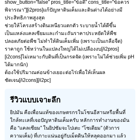
show_button=”false” pros_title=”ข้อดี” cons_title=”ข้อควร
พิจารณา”][i2pros]แก้ปัญหาดินเค็มและดินด่างได้อย่างมี
ประสิทธิภาพสูงสุด
ช่วยให้โครงสร้างดินเหนียวแตกตัว ระบายน้ำได้ดีขึ้น
เป็นแหล่งแคลเซียมและกำมะถันราคาประหยัดให้พืช
ปลอดภัยต่อพืช ไม่ทำให้ดินเค็มเพิ่ม (เพราะเป็นเกลือจืด)
ราคาถูก ใช้หว่านในแปลงใหญ่ได้ไม่เปลืองงบ[/i2pros]
[i2cons]ไม่เหมาะกับดินที่เป็นกรดจัด (เพราะไม่ได้ช่วยเพิ่ม pH
ได้มากนัก)
ต้องใช้ปริมาณค่อนข้างเยอะต่อไร่เพื่อให้เห็นผล
ชัดเจน[/i2cons][/i2pc]
รีวิวแบบเจาะลึก
ยิปมัน คือเพื่อนแท้ของเกษตรกรในโซนอีสานหรือพื้นที่
ใกล้ทะเลที่เจอปัญหาดินเค็มครับ หลักการทำงานของมัน
คือ “แคลเซียม” ในยิปซัมจะไปเตะ “โซเดียม” (ตัวการ
ความเค็ม) ที่เกาะแน่นอยู่กับเม็ดดินให้หลุดออกมา แล้ว