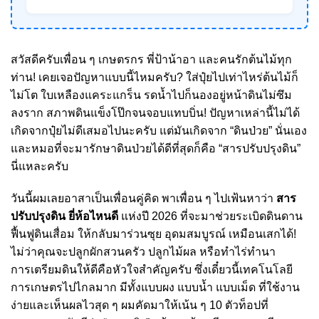
สวัสดีครับเพื่อน ๆ เกษตรกร พี่ป้าน้าอา และคนรักต้นไม้ทุก
ท่าน! เคยเจอปัญหาแบบนี้ไหมครับ? ใส่ปุ๋ยไปเท่าไหร่ต้นไม้ก็
ไม่โต ใบเหลืองแคระแกร็น รดน้ำไปก็นองอยู่หน้าดินไม่ซึม
ลงราก สภาพดินแข็งโป๊กจนจอบแทบบิ่น! ปัญหาเหล่านี้ไม่ได้
เกิดจากปุ๋ยไม่ดีเสมอไปนะครับ แต่มันเกิดจาก “ดินป่วย” นั่นเอง
และหมอที่จะมารักษาดินป่วยได้ดีที่สุดก็คือ “สารปรับปรุงดิน”
นี่แหละครับ
วันนี้ผมเลยอาสาเป็นเพื่อนคู่คิด พาเพื่อน ๆ ไปเฟ้นหาว่า
สาร
ปรับปรุงดิน ยี่ห้อไหนดี
แห่งปี 2026 ที่จะมาช่วยระเบิดดินดาน
ฟื้นฟูดินเสื่อม ให้กลับมาร่วนซุย อุดมสมบูรณ์ เหมือนเสกได้!
ไม่ว่าคุณจะปลูกผักสวนครัว ปลูกไม้ผล หรือทำไร่ทำนา
การเตรียมดินให้ดีคือหัวใจสำคัญครับ ซึ่งเดี๋ยวนี้เทคโนโลยี
การเกษตรไปไกลมาก มีทั้งแบบผง แบบน้ำ แบบเม็ด ที่ใช้งาน
ง่ายและเห็นผลไวสุด ๆ ผมคัดมาให้เน้น ๆ 10 ตัวท็อปที่