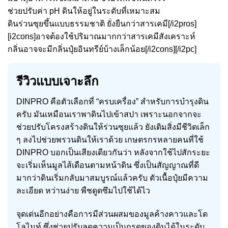
ช่วยปรับค่า pH ดินให้อยู่ในระดับที่เหมาะสม
ดินร่วนซุยขึ้นแบบธรรมชาติ ยั่งยืนกว่าสารเคมี[/i2pros]
[i2cons]อาจต้องใช้ปริมาณมากกว่าสารเคมีสังเคราะห์
กลิ่นอาจจะมีกลิ่นปุ๋ยอินทรีย์บ้างเล็กน้อย[/i2cons][/i2pc]
รีวิวแบบเจาะลึก
DINPRO คือตัวเลือกที่ “ครบเครื่อง” สำหรับการบำรุงดิน
ครับ มันเหมือนเราพาดินไปเข้าสปา เพราะนอกจากจะ
ช่วยปรับโครงสร้างดินให้ร่วนซุยแล้ว ยังเติมสิ่งมีชีวิตเล็ก
ๆ ลงไปช่วยพรวนดินให้เราด้วย เกษตรกรหลายคนที่ใช้
DINPRO บอกเป็นเสียงเดียวกันว่า หลังจากใช้ไปสักระยะ
จะเริ่มเห็นมูลไส้เดือนตามหน้าดิน ซึ่งเป็นสัญญาณที่ดี
มากว่าดินเริ่มกลับมาสมบูรณ์แล้วครับ ตัวเนื้อปุ๋ยมีความ
ละเอียด หว่านง่าย พืชดูดซึมไปใช้ได้ไว
จุดเด่นอีกอย่างคือการมีส่วนผสมของมูลค้างคาวและโด
โลไมท์ ซึ่งช่วยปรับลดความเป็นกรดของดินได้ในระดับ