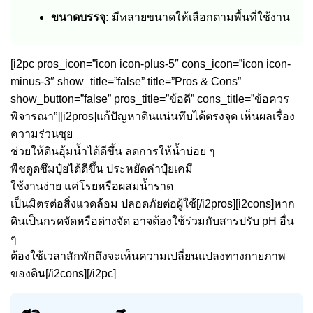
ขนาดบรรจุ:
มีหลายขนาดให้เลือกตามพื้นที่ใช้งาน
[i2pc pros_icon=”icon icon-plus-5″ cons_icon=”icon icon-
minus-3″ show_title=”false” title=”Pros & Cons”
show_button=”false” pros_title=”ข้อดี” cons_title=”ข้อควร
พิจารณา”][i2pros]แก้ปัญหาดินแน่นทึบได้ตรงจุด เห็นผลเรื่อง
ความร่วนซุย
ช่วยให้ดินอุ้มน้ำได้ดีขึ้น ลดการให้น้ำบ่อย ๆ
พืชดูดซึมปุ๋ยได้ดีขึ้น ประหยัดค่าปุ๋ยเคมี
ใช้งานง่าย แค่โรยหรือผสมน้ำราด
เป็นมิตรต่อสิ่งแวดล้อม ปลอดภัยต่อผู้ใช้[/i2pros][i2cons]หาก
ดินเป็นกรดจัดหรือด่างจัด อาจต้องใช้ร่วมกับสารปรับ pH อื่น
ๆ
ต้องใช้เวลาสักพักถึงจะเห็นความเปลี่ยนแปลงทางกายภาพ
ของดิน[/i2cons][/i2pc]