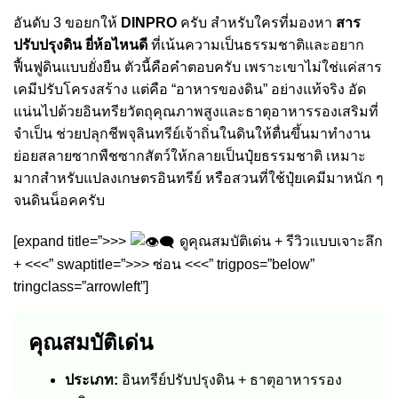
อันดับ 3 ขอยกให้
DINPRO
ครับ สำหรับใครที่มองหา
สาร
ปรับปรุงดิน ยี่ห้อไหนดี
ที่เน้นความเป็นธรรมชาติและอยาก
ฟื้นฟูดินแบบยั่งยืน ตัวนี้คือคำตอบครับ เพราะเขาไม่ใช่แค่สาร
เคมีปรับโครงสร้าง แต่คือ “อาหารของดิน” อย่างแท้จริง อัด
แน่นไปด้วยอินทรียวัตถุคุณภาพสูงและธาตุอาหารรองเสริมที่
จำเป็น ช่วยปลุกชีพจุลินทรีย์เจ้าถิ่นในดินให้ตื่นขึ้นมาทำงาน
ย่อยสลายซากพืชซากสัตว์ให้กลายเป็นปุ๋ยธรรมชาติ เหมาะ
มากสำหรับแปลงเกษตรอินทรีย์ หรือสวนที่ใช้ปุ๋ยเคมีมาหนัก ๆ
จนดินน็อคครับ
[expand title=”>>>
ดูคุณสมบัติเด่น + รีวิวแบบเจาะลึก
+ <<<” swaptitle=”>>> ซ่อน <<<” trigpos=”below”
tringclass=”arrowleft”]
คุณสมบัติเด่น
ประเภท:
อินทรีย์ปรับปรุงดิน + ธาตุอาหารรอง