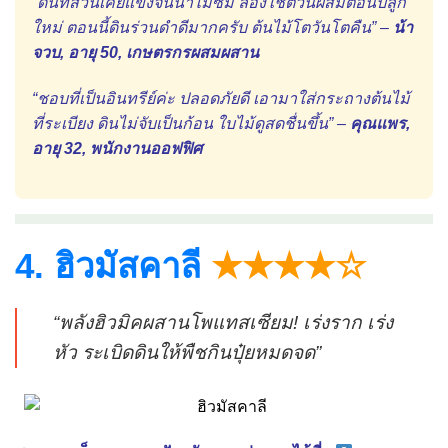
“ดินที่สวนเคยแข็งจนน้ำไม่ซึม ลองใช้ตัวนี้ผสมตอนปลูก
ใหม่ ตอนนี้ดินร่วนดำดีมากครับ ต้นไม้โตวันโตคืน” –
น้า
จวบ, อายุ 50, เกษตรกรผสมผสาน
“ชอบที่เป็นอินทรีย์ค่ะ ปลอดภัยดี เอามาใส่กระถางต้นไม้
ที่ระเบียง ดินไม่จับเป็นก้อน ใบไม้ดูสดชื่นขึ้น” –
คุณแพร,
อายุ 32, พนักงานออฟฟิศ
4. ฮิวมัสคาลี
★★★★☆
“พลังฮิวมิคผสานโพแทสเซียม! เร่งราก เร่ง
หัว ระเบิดดินให้พืชกินปุ๋ยหมดจด”