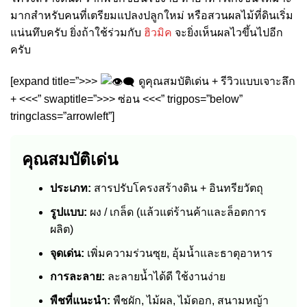
มากสำหรับคนที่เตรียมแปลงปลูกใหม่ หรือสวนผลไม้ที่ดินเริ่ม
แน่นทึบครับ ยิ่งถ้าใช้ร่วมกับ
ฮิวมิค
จะยิ่งเห็นผลไวขึ้นไปอีก
ครับ
[expand title=”>>>
ดูคุณสมบัติเด่น + รีวิวแบบเจาะลึก
+ <<<” swaptitle=”>>> ซ่อน <<<” trigpos=”below”
tringclass=”arrowleft”]
คุณสมบัติเด่น
ประเภท:
สารปรับโครงสร้างดิน + อินทรียวัตถุ
รูปแบบ:
ผง / เกล็ด (แล้วแต่ร้านค้าและล็อตการ
ผลิต)
จุดเด่น:
เพิ่มความร่วนซุย, อุ้มน้ำและธาตุอาหาร
การละลาย:
ละลายน้ำได้ดี ใช้งานง่าย
พืชที่แนะนำ:
พืชผัก, ไม้ผล, ไม้ดอก, สนามหญ้า