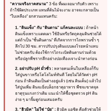
“ความจริงภาคสนาม”
3 ข้อ ที่ผมเจอมากับตัว เพราะ
ถ้าใช้ผิดประเภท แทนที่ต้นไม้จะงาม อาจจะกลายเป็น
“ใบเหลือง” ยกสวนแทนครับ:
1. “ดินแข็ง” กับ “ดินดาน” แก้คนละแบบ :
ถ้าหน้า
ดินแข็งเพราะแดดเผา ใช้อินทรียวัตถุคลุมดินช่วยได้
แต่ถ้าเป็น “ชั้นดินดาน” ที่เกิดจากการไถพรวนซ้ำ ๆ
ลึกไป 30 ซม. สารปรับปรุงดินแบบผงโรยหน้าแทบ
ไม่ช่วยครับ ต้องใช้การไถระเบิดดินดานร่วมด้วย
หรือปลูกพืชรากลึกอย่างปอเทืองเจาะนำทางก่อน
2. อย่าปรับ pH มั่วซั่ว :
หลายคนเห็นใบเหลืองก็รีบ
ใส่ปูนขาวหรือโดโลไมท์ทันที โดยไม่ได้วัดค่า pH
ก่อน ถ้าดินเดิมเป็นด่างอยู่แล้ว (เช่น ดินเค็ม) แล้วไป
ใส่ปูนเพิ่ม ดินจะยิ่งบล็อกธาตุอาหาร พืชจะขาดจุล
ธาตุรุนแรงกว่าเดิม แนะนำให้ซื้อชุดตรวจ pH ดิน
ง่าย ๆ มาจิ้มดูก่อนเสมอครับ
3. “ฮิวมิค” ไม่ใช่ “ปุ๋ย” :
ฮิวมิค แอซิด คือตัวช่วยให้