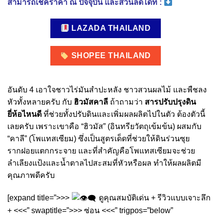
สามารถเช็คราคา ณ ปัจจุบัน และส่วนลดได้ที่ :
LAZADA THAILAND
SHOPEE THAILAND
อันดับ 4 เอาใจชาวไร่มันสำปะหลัง ชาวสวนผลไม้ และพืชลง
หัวทั้งหลายครับ กับ
ฮิวมัสคาลี
ถ้าถามว่า
สารปรับปรุงดิน
ยี่ห้อไหนดี
ที่ช่วยทั้งปรับดินและเพิ่มผลผลิตไปในตัว ต้องตัวนี้
เลยครับ เพราะเขาคือ “ฮิวมัส” (อินทรียวัตถุเข้มข้น) ผสมกับ
“คาลี” (โพแทสเซียม) ซึ่งเป็นสูตรเด็ดที่ช่วยให้ดินร่วนซุย
รากฝอยแตกกระจาย และที่สำคัญคือโพแทสเซียมจะช่วย
ลำเลียงแป้งและน้ำตาลไปสะสมที่หัวหรือผล ทำให้ผลผลิตมี
คุณภาพดีครับ
[expand title=”>>>
ดูคุณสมบัติเด่น + รีวิวแบบเจาะลึก
+ <<<” swaptitle=”>>> ซ่อน <<<” trigpos=”below”