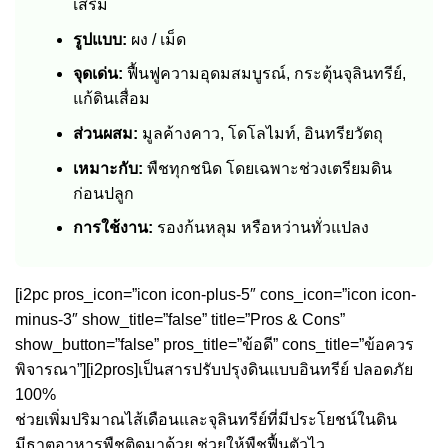
เสริม
รูปแบบ:
ผง / เม็ด
จุดเด่น:
ฟื้นฟูความอุดมสมบูรณ์, กระตุ้นจุลินทรีย์,
แก้ดินเสื่อม
ส่วนผสม:
มูลค้างคาว, โดโลไมท์, อินทรียวัตถุ
เหมาะกับ:
พืชทุกชนิด โดยเฉพาะช่วงเตรียมดิน
ก่อนปลูก
การใช้งาน:
รองก้นหลุม หรือหว่านทั่วแปลง
[i2pc pros_icon=”icon icon-plus-5″ cons_icon=”icon icon-
minus-3″ show_title=”false” title=”Pros & Cons”
show_button=”false” pros_title=”ข้อดี” cons_title=”ข้อควร
พิจารณา”][i2pros]เป็นสารปรับปรุงดินแบบอินทรีย์ ปลอดภัย
100%
ช่วยเพิ่มปริมาณไส้เดือนและจุลินทรีย์ที่มีประโยชน์ในดิน
มีธาตุอาหารพืชติดมาด้วย ช่วยให้พืชฟื้นตัวไว