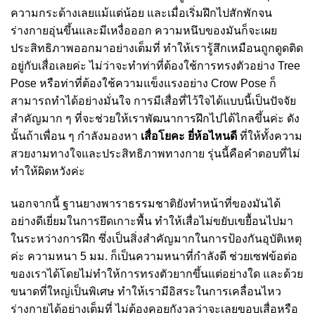
ความกระด้างเลยแม้แต่น้อย และเมื่อเริ่มฝึกไปสักพักจน
ร่างกายอุ่นขึ้นและมีเหงื่อออก ความหนึบของมันก็จะเผย
ประสิทธิภาพออกมาอย่างเต็มที่ ทำให้เรารู้สึกเหมือนถูกดูดติด
อยู่กับเสื่อเลยค่ะ ไม่ว่าจะทำท่าที่ต้องใช้การทรงตัวอย่าง Tree
Pose หรือท่าที่ต้องใช้ความแข็งแรงอย่าง Crow Pose ก็
สามารถทำได้อย่างมั่นใจ การมีเสื่อที่ไว้ใจได้แบบนี้เป็นปัจจัย
สำคัญมาก ๆ ที่จะช่วยให้เราพัฒนาการฝึกไปได้ไกลขึ้นค่ะ ดัง
นั้นถ้าเพื่อน ๆ กำลังมองหา
เสื่อโยคะ ยี่ห้อไหนดี
ที่ให้ทั้งความ
สวยงามทางใจและประสิทธิภาพทางกาย รุ่นนี้คือคำตอบที่ไม่
ทำให้ผิดหวังค่ะ
นอกจากนี้ ฐานยางพาราธรรมชาติยังทำหน้าที่ของมันได้
อย่างดีเยี่ยมในการยึดเกาะพื้น ทำให้เสื่อไม่ขยับเขยื้อนไปมา
ในระหว่างการฝึก ซึ่งเป็นสิ่งสำคัญมากในการป้องกันอุบัติเหตุ
ค่ะ ความหนา 5 มม. ก็เป็นความหนาที่กำลังดี ช่วยเซฟข้อต่อ
ของเราได้โดยไม่ทำให้การทรงตัวยากขึ้นแต่อย่างใด และด้วย
ขนาดที่ใหญ่เป็นพิเศษ ทำให้เรามีอิสระในการเคลื่อนไหว
ร่างกายได้อย่างเต็มที่ ไม่ต้องคอยกังวลว่าจะเลยขอบเสื่อหรือ