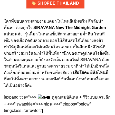
SHOPEE THAILAND
ใครที่ชอบความสวยงามแต่มาในโทนสีเข้มขรึม ลึกลับน่า
ค้นหา ต้องถูกใจ
SIRAVANA New The Midnight Garden
แน่นอนค่ะ! รุ่นนี้มาในคอนเซ็ปต์สวนสวยยามค่ำคืน โทนสี
เข้มของเสื่อตัดกับลวดลายดอกไม้สีสันสดใสได้อย่างลงตัว
ทำให้ดูมีเสน่ห์และไม่เหมือนใครเลยค่ะ เป็นอีกหนึ่งดีไซน์ที่
ช่วยสร้างสมาธิและทำให้พื้นที่การฝึกของเราดูน่าสนใจยิ่งขึ้น
ในด้านของคุณภาพก็ยังคงจัดเต็มตามสไตล์ SIRAVANA ด้วย
วัสดุหนังวีแกนและฐานยางพาราธรรมชาติ ทำให้เป็นอีกหนึ่ง
ตัวเลือกที่ยอดเยี่ยมสำหรับคนที่สงสัยว่า
เสื่อโยคะ ยี่ห้อไหนดี
ที่จะให้ทั้งความสวยงามและฟังก์ชันที่ตอบโจทย์คนเหงื่อเยอะ
ได้เป็นอย่างดีค่ะ
[expand title=”>>>
ดูคุณสมบัติเด่น + รีวิวแบบเจาะลึก
+ <<<” swaptitle=”>>> ซ่อน <<<” trigpos=”below”
tringclass=”arrowleft”]