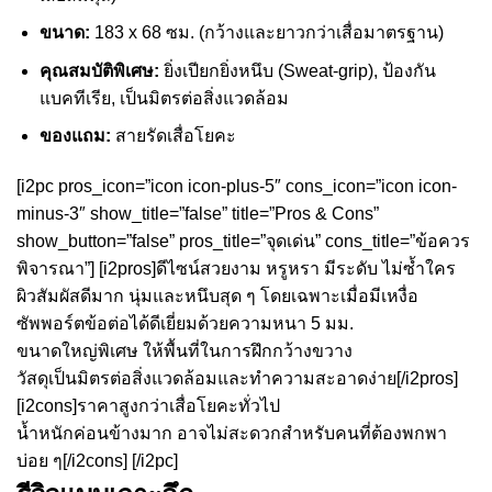
ขนาด:
183 x 68 ซม. (กว้างและยาวกว่าเสื่อมาตรฐาน)
คุณสมบัติพิเศษ:
ยิ่งเปียกยิ่งหนึบ (Sweat-grip), ป้องกัน
แบคทีเรีย, เป็นมิตรต่อสิ่งแวดล้อม
ของแถม:
สายรัดเสื่อโยคะ
[i2pc pros_icon=”icon icon-plus-5″ cons_icon=”icon icon-
minus-3″ show_title=”false” title=”Pros & Cons”
show_button=”false” pros_title=”จุดเด่น” cons_title=”ข้อควร
พิจารณา”] [i2pros]ดีไซน์สวยงาม หรูหรา มีระดับ ไม่ซ้ำใคร
ผิวสัมผัสดีมาก นุ่มและหนึบสุด ๆ โดยเฉพาะเมื่อมีเหงื่อ
ซัพพอร์ตข้อต่อได้ดีเยี่ยมด้วยความหนา 5 มม.
ขนาดใหญ่พิเศษ ให้พื้นที่ในการฝึกกว้างขวาง
วัสดุเป็นมิตรต่อสิ่งแวดล้อมและทำความสะอาดง่าย[/i2pros]
[i2cons]ราคาสูงกว่าเสื่อโยคะทั่วไป
น้ำหนักค่อนข้างมาก อาจไม่สะดวกสำหรับคนที่ต้องพกพา
บ่อย ๆ[/i2cons] [/i2pc]