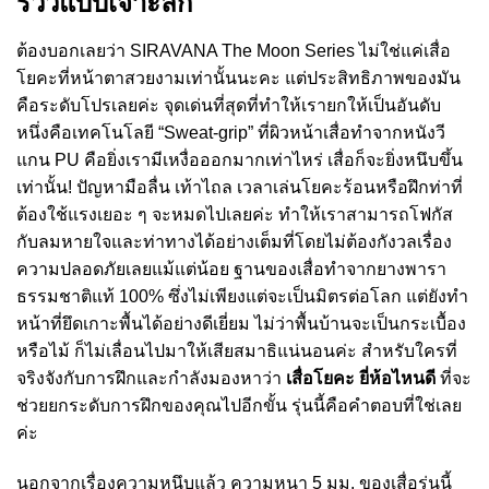
รีวิวแบบเจาะลึก
ต้องบอกเลยว่า SIRAVANA The Moon Series ไม่ใช่แค่เสื่อ
โยคะที่หน้าตาสวยงามเท่านั้นนะคะ แต่ประสิทธิภาพของมัน
คือระดับโปรเลยค่ะ จุดเด่นที่สุดที่ทำให้เรายกให้เป็นอันดับ
หนึ่งคือเทคโนโลยี “Sweat-grip” ที่ผิวหน้าเสื่อทำจากหนังวี
แกน PU คือยิ่งเรามีเหงื่อออกมากเท่าไหร่ เสื่อก็จะยิ่งหนึบขึ้น
เท่านั้น! ปัญหามือลื่น เท้าไถล เวลาเล่นโยคะร้อนหรือฝึกท่าที่
ต้องใช้แรงเยอะ ๆ จะหมดไปเลยค่ะ ทำให้เราสามารถโฟกัส
กับลมหายใจและท่าทางได้อย่างเต็มที่โดยไม่ต้องกังวลเรื่อง
ความปลอดภัยเลยแม้แต่น้อย ฐานของเสื่อทำจากยางพารา
ธรรมชาติแท้ 100% ซึ่งไม่เพียงแต่จะเป็นมิตรต่อโลก แต่ยังทำ
หน้าที่ยึดเกาะพื้นได้อย่างดีเยี่ยม ไม่ว่าพื้นบ้านจะเป็นกระเบื้อง
หรือไม้ ก็ไม่เลื่อนไปมาให้เสียสมาธิแน่นอนค่ะ สำหรับใครที่
จริงจังกับการฝึกและกำลังมองหาว่า
เสื่อโยคะ ยี่ห้อไหนดี
ที่จะ
ช่วยยกระดับการฝึกของคุณไปอีกขั้น รุ่นนี้คือคำตอบที่ใช่เลย
ค่ะ
นอกจากเรื่องความหนึบแล้ว ความหนา 5 มม. ของเสื่อรุ่นนี้