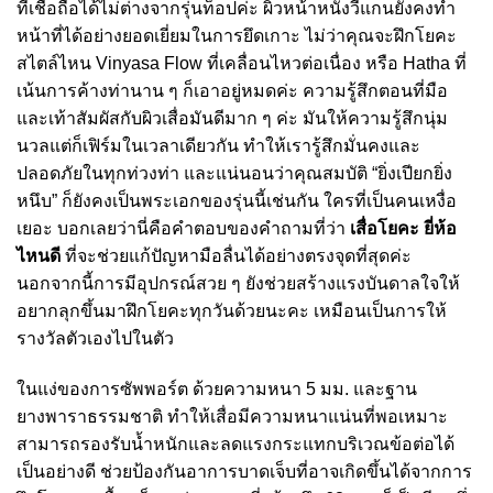
ที่เชื่อถือได้ไม่ต่างจากรุ่นท็อปค่ะ ผิวหน้าหนังวีแกนยังคงทำ
หน้าที่ได้อย่างยอดเยี่ยมในการยึดเกาะ ไม่ว่าคุณจะฝึกโยคะ
สไตล์ไหน Vinyasa Flow ที่เคลื่อนไหวต่อเนื่อง หรือ Hatha ที่
เน้นการค้างท่านาน ๆ ก็เอาอยู่หมดค่ะ ความรู้สึกตอนที่มือ
และเท้าสัมผัสกับผิวเสื่อมันดีมาก ๆ ค่ะ มันให้ความรู้สึกนุ่ม
นวลแต่ก็เฟิร์มในเวลาเดียวกัน ทำให้เรารู้สึกมั่นคงและ
ปลอดภัยในทุกท่วงท่า และแน่นอนว่าคุณสมบัติ “ยิ่งเปียกยิ่ง
หนึบ” ก็ยังคงเป็นพระเอกของรุ่นนี้เช่นกัน ใครที่เป็นคนเหงื่อ
เยอะ บอกเลยว่านี่คือคำตอบของคำถามที่ว่า
เสื่อโยคะ ยี่ห้อ
ไหนดี
ที่จะช่วยแก้ปัญหามือลื่นได้อย่างตรงจุดที่สุดค่ะ
นอกจากนี้การมีอุปกรณ์สวย ๆ ยังช่วยสร้างแรงบันดาลใจให้
อยากลุกขึ้นมาฝึกโยคะทุกวันด้วยนะคะ เหมือนเป็นการให้
รางวัลตัวเองไปในตัว
ในแง่ของการซัพพอร์ต ด้วยความหนา 5 มม. และฐาน
ยางพาราธรรมชาติ ทำให้เสื่อมีความหนาแน่นที่พอเหมาะ
สามารถรองรับน้ำหนักและลดแรงกระแทกบริเวณข้อต่อได้
เป็นอย่างดี ช่วยป้องกันอาการบาดเจ็บที่อาจเกิดขึ้นได้จากการ