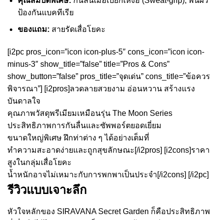
คุณสมบัติพิเศษ:
กันลื่นเมื่อเปียกเหงื่อ (Sweat-grip), พื้นผิว
ป้องกันแบคทีเรีย
ของแถม:
สายรัดเสื่อโยคะ
[i2pc pros_icon=”icon icon-plus-5″ cons_icon=”icon icon-
minus-3″ show_title=”false” title=”Pros & Cons”
show_button=”false” pros_title=”จุดเด่น” cons_title=”ข้อควร
พิจารณา”] [i2pros]ลวดลายสวยงาม อ่อนหวาน สร้างแรง
บันดาลใจ
คุณภาพวัสดุพรีเมียมเหมือนรุ่น The Moon Series
ประสิทธิภาพการกันลื่นและซัพพอร์ตยอดเยี่ยม
ขนาดใหญ่พิเศษ ฝึกท่าต่าง ๆ ได้อย่างเต็มที่
ทำความสะอาดง่ายและถูกสุขลักษณะ[/i2pros] [i2cons]ราคา
สูงในกลุ่มเสื่อโยคะ
น้ำหนักอาจไม่เหมาะกับการพกพาเป็นประจำ[/i2cons] [/i2pc]
รีวิวแบบเจาะลึก
หัวใจหลักของ SIRAVANA Secret Garden ก็คือประสิทธิภาพ