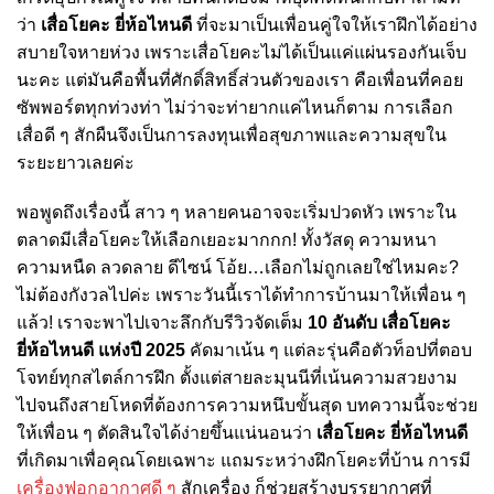
ว่า
เสื่อโยคะ ยี่ห้อไหนดี
ที่จะมาเป็นเพื่อนคู่ใจให้เราฝึกได้อย่าง
สบายใจหายห่วง เพราะเสื่อโยคะไม่ได้เป็นแค่แผ่นรองกันเจ็บ
นะคะ แต่มันคือพื้นที่ศักดิ์สิทธิ์ส่วนตัวของเรา คือเพื่อนที่คอย
ซัพพอร์ตทุกท่วงท่า ไม่ว่าจะท่ายากแค่ไหนก็ตาม การเลือก
เสื่อดี ๆ สักผืนจึงเป็นการลงทุนเพื่อสุขภาพและความสุขใน
ระยะยาวเลยค่ะ
พอพูดถึงเรื่องนี้ สาว ๆ หลายคนอาจจะเริ่มปวดหัว เพราะใน
ตลาดมีเสื่อโยคะให้เลือกเยอะมากกก! ทั้งวัสดุ ความหนา
ความหนืด ลวดลาย ดีไซน์ โอ้ย…เลือกไม่ถูกเลยใช่ไหมคะ?
ไม่ต้องกังวลไปค่ะ เพราะวันนี้เราได้ทำการบ้านมาให้เพื่อน ๆ
แล้ว! เราจะพาไปเจาะลึกกับรีวิวจัดเต็ม
10 อันดับ เสื่อโยคะ
ยี่ห้อไหนดี แห่งปี 2025
คัดมาเน้น ๆ แต่ละรุ่นคือตัวท็อปที่ตอบ
โจทย์ทุกสไตล์การฝึก ตั้งแต่สายละมุนนีที่เน้นความสวยงาม
ไปจนถึงสายโหดที่ต้องการความหนึบขั้นสุด บทความนี้จะช่วย
ให้เพื่อน ๆ ตัดสินใจได้ง่ายขึ้นแน่นอนว่า
เสื่อโยคะ ยี่ห้อไหนดี
ที่เกิดมาเพื่อคุณโดยเฉพาะ แถมระหว่างฝึกโยคะที่บ้าน การมี
เครื่องฟอกอากาศดี ๆ
สักเครื่อง ก็ช่วยสร้างบรรยากาศที่