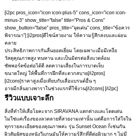
[i2pc pros_icon=”icon icon-plus-5″ cons_icon=”icon icon-
minus-3″ show_title=”false” title=”Pros & Cons”
show_button=”false” pros_title=”จุดเด่น” cons_title=”ข้อควร
พิจารณา”] [i2pros]ดีไซน์สวยงาม ให้ความรู้สึกสงบและผ่อน
คลาย
ประสิทธิภาพการกันลื่นยอดเยี่ยม โดยเฉพาะเมื่อมีเหงื่อ
วัสดุคุณภาพสูง ทนทาน และเป็นมิตรต่อสิ่งแวดล้อม
ซัพพอร์ตข้อต่อได้ดี ลดความเสี่ยงในการบาดเจ็บ
ขนาดใหญ่ ให้พื้นที่การฝึกที่สะดวกสบาย[/i2pros]
[i2cons]ราคาสูงเมื่อเทียบกับเสื่อแบรนด์อื่น ๆ
อาจมีกลิ่นยางพาราในช่วงแรกที่ใช้งาน[/i2cons] [/i2pc]
รีวิวแบบเจาะลึก
สิ่งที่ทำให้เสื่อโยคะจาก SIRAVANA แตกต่างและโดดเด่น
ไม่ใช่แค่เรื่องของลวดลายที่สวยงามเท่านั้น แต่คือการใส่ใจใน
ทุกรายละเอียดของคุณภาพค่ะ รุ่น Sunset Ocean ก็เช่นกัน
ผิวสัมผัสของหนังวีแกนมันให้ความรู้สึกที่ดีต่อผิวมาก ๆ ไม่มี