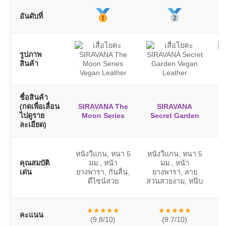
อันดับที่
รูปภาพ
สินค้า
ชื่อสินค้า
(กดเพื่อเลื่อน
SIRAVANA The
SIRAVANA
ไปดูราย
Moon Series
Secret Garden
S
ละเอียด)
หน
หนังวีแกน, หนา 5
หนังวีแกน, หนา 5
คุณสมบัติ
มม., หน้า
มม., หน้า
เด่น
ยางพารา, กันลื่น,
ยางพารา, ลาย
ดีไซน์สวย
สวนสวยงาม, หนึบ
★★★★★
★★★★★
คะแนน
(9.8/10)
(9.7/10)