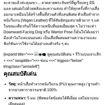
ละลายแล้วค่ะคุณขา… ลวดลายพระจันทร์ที่ดูเรียบหรู มินิ
มอล แต่แฝงไปด้วยพลังและความสงบ ทำให้ทุกครั้งที่กางเสื่อ
ออกมาเหมือนได้สร้างพื้นที่ส่วนตัวที่แสนพิเศษ ตัวเสื่อทำจาก
หนังวีแกน (Vegan Leather) ที่ให้สัมผัสนุ่มสบายผิวมาก ๆ แต่
ในขณะเดียวกันก็ให้ความหนึบที่ยอดเยี่ยมสุด ๆ ไม่ว่าจะท่า
Downward-Facing Dog หรือ Warrior Pose ก็มั่นใจได้เลยว่า
มือเท้าไม่ไถลแน่นอนค่ะ เป็นเสื่อที่ผสมผสานความงามและ
ฟังก์ชันการใช้งานได้อย่างลงตัวจริง ๆ ค่ะ
[expand title=”>>>
ดูคุณสมบัติเด่น + รีวิวแบบเจาะลึก
+ <<<” swaptitle=”>>> ซ่อน <<<” trigpos=”below”
tringclass=”arrowleft”]
คุณสมบัติเด่น
วัสดุ:
หน้าเสื่อทำจากหนังวีแกน (PU) คุณภาพสูง / ฐานทำ
จากยางพาราธรรมชาติ 100%
ความหนา:
5 มม. (ซัพพอร์ตข้อต่อได้ดีเยี่ยม แต่ไม่ยวบจน
เสียสมดุล)