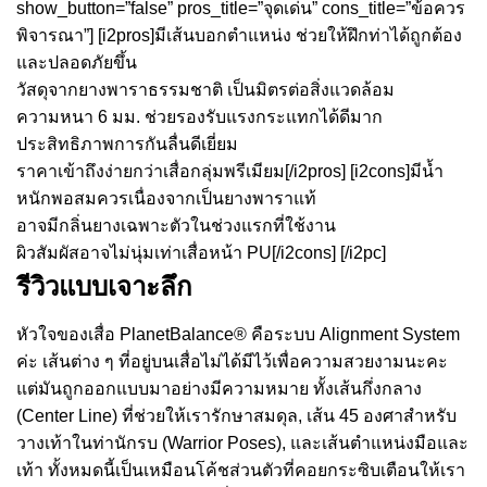
show_button=”false” pros_title=”จุดเด่น” cons_title=”ข้อควร
พิจารณา”] [i2pros]มีเส้นบอกตำแหน่ง ช่วยให้ฝึกท่าได้ถูกต้อง
และปลอดภัยขึ้น
วัสดุจากยางพาราธรรมชาติ เป็นมิตรต่อสิ่งแวดล้อม
ความหนา 6 มม. ช่วยรองรับแรงกระแทกได้ดีมาก
ประสิทธิภาพการกันลื่นดีเยี่ยม
ราคาเข้าถึงง่ายกว่าเสื่อกลุ่มพรีเมียม[/i2pros] [i2cons]มีน้ำ
หนักพอสมควรเนื่องจากเป็นยางพาราแท้
อาจมีกลิ่นยางเฉพาะตัวในช่วงแรกที่ใช้งาน
ผิวสัมผัสอาจไม่นุ่มเท่าเสื่อหน้า PU[/i2cons] [/i2pc]
รีวิวแบบเจาะลึก
หัวใจของเสื่อ PlanetBalance® คือระบบ Alignment System
ค่ะ เส้นต่าง ๆ ที่อยู่บนเสื่อไม่ได้มีไว้เพื่อความสวยงามนะคะ
แต่มันถูกออกแบบมาอย่างมีความหมาย ทั้งเส้นกึ่งกลาง
(Center Line) ที่ช่วยให้เรารักษาสมดุล, เส้น 45 องศาสำหรับ
วางเท้าในท่านักรบ (Warrior Poses), และเส้นตำแหน่งมือและ
เท้า ทั้งหมดนี้เป็นเหมือนโค้ชส่วนตัวที่คอยกระซิบเตือนให้เรา