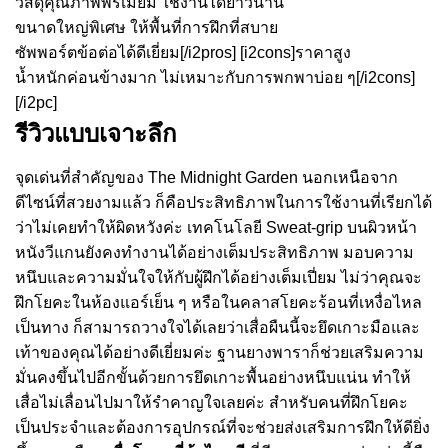
วัสดุคุณภาพพรีเมียม ใช้งานได้ยาวนาน
ขนาดใหญ่พิเศษ ให้พื้นที่การฝึกที่สบาย
ซัพพอร์ตข้อต่อได้ดีเยี่ยม[/i2pros] [i2cons]ราคาสูง
น้ำหนักค่อนข้างมาก ไม่เหมาะกับการพกพาบ่อย ๆ[/i2cons]
[/i2pc]
รีวิวแบบเจาะลึก
จุดเด่นที่สำคัญของ The Midnight Garden นอกเหนือจาก
ดีไซน์ที่สวยงามแล้ว ก็คือประสิทธิภาพในการใช้งานที่เรียกได้
ว่าไม่เคยทำให้ผิดหวังค่ะ เทคโนโลยี Sweat-grip บนผิวหน้า
หนังวีแกนยังคงทำงานได้อย่างเต็มประสิทธิภาพ มอบความ
หนึบและความมั่นใจให้กับผู้ฝึกได้อย่างเต็มเปี่ยม ไม่ว่าคุณจะ
ฝึกโยคะในห้องแอร์เย็น ๆ หรือในคลาสโยคะร้อนที่เหงื่อไหล
เป็นทาง ก็สามารถวางใจได้เลยว่าเสื่อผืนนี้จะยึดเกาะมือและ
เท้าของคุณได้อย่างดีเยี่ยมค่ะ ฐานยางพาราก็ช่วยเสริมความ
มั่นคงขึ้นไปอีกขั้นด้วยการยึดเกาะพื้นอย่างหนึบแน่น ทำให้
เสื่อไม่เลื่อนไปมาให้รำคาญใจเลยค่ะ สำหรับคนที่ฝึกโยคะ
เป็นประจำและต้องการอุปกรณ์ที่จะช่วยส่งเสริมการฝึกให้ดียิ่ง