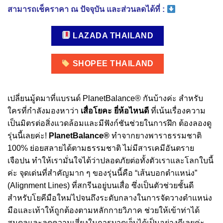
สามารถเช็คราคา ณ ปัจจุบัน และส่วนลดได้ที่ :
LAZADA THAILAND
SHOPEE THAILAND
เปลี่ยนมู้ดมาที่แบรนด์ PlanetBalance® กันบ้างค่ะ สำหรับ
ใครที่กำลังมองหาว่า
เสื่อโยคะ ยี่ห้อไหนดี
ที่เน้นเรื่องความ
เป็นมิตรต่อสิ่งแวดล้อมและมีฟังก์ชันช่วยในการฝึก ต้องลองดู
รุ่นนี้เลยค่ะ!
PlanetBalance®
ทำจากยางพาราธรรมชาติ
100% ย่อยสลายได้ตามธรรมชาติ ไม่มีสารเคมีอันตราย
เจือปน ทำให้เรามั่นใจได้ว่าปลอดภัยต่อทั้งตัวเราและโลกใบนี้
ค่ะ จุดเด่นที่สำคัญมาก ๆ ของรุ่นนี้คือ “เส้นบอกตำแหน่ง”
(Alignment Lines) ที่สกรีนอยู่บนเสื่อ ซึ่งเป็นตัวช่วยชั้นดี
สำหรับโยคีมือใหม่ไปจนถึงระดับกลางในการจัดวางตำแหน่ง
มือและเท้าให้ถูกต้องตามหลักกายวิภาค ช่วยให้เข้าท่าได้
สมดุลและลดความเสี่ยงในการบาดเจ็บได้เป็นอย่างดีเลยค่ะ