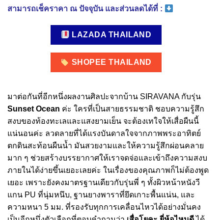
สามารถเช็คราคา ณ ปัจจุบัน และส่วนลดได้ที่ :
LAZADA THAILAND
SHOPEE THAILAND
มาต่อกันที่อีกหนึ่งผลงานศิลปะจากบ้าน SIRAVANA กับรุ่น
Sunset Ocean
ค่ะ ใครที่เป็นสายธรรมชาติ ชอบความรู้สึก
สงบของท้องทะเลและแสงยามเย็น จะต้องเทใจให้เสื่อผืนนี้
แน่นอนค่ะ ลวดลายที่ได้แรงบันดาลใจจากภาพพระอาทิตย์
ตกดินสะท้อนผืนน้ำ มันสวยงามและให้ความรู้สึกผ่อนคลาย
มาก ๆ ช่วยสร้างบรรยากาศให้เราจดจ่อและเข้าถึงความสงบ
ภายในได้ง่ายขึ้นเยอะเลยค่ะ ในเรื่องของคุณภาพก็ไม่ต้องพูด
เยอะ เพราะยังคงมาตรฐานเดียวกับรุ่นพี่ ๆ ทั้งผิวหน้าหนังวี
แกน PU ที่นุ่มหนึบ, ฐานยางพาราที่ยึดเกาะพื้นแน่น, และ
ความหนา 5 มม. ที่รองรับทุกการเคลื่อนไหวได้อย่างมั่นคง
เป็นอีกหนึ่งตัวเลือกที่ตอบคำถามว่า
เสื่อโยคะ ยี่ห้อไหนดี
ได้