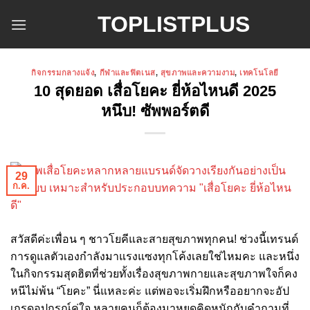
ข้าม
TOPLISTPLUS
ไป
ยัง
เนื้อหา
กิจกรรมกลางแจ้ง
,
กีฬาและฟิตเนส
,
สุขภาพและความงาม
,
เทคโนโลยี
10 สุดยอด เสื่อโยคะ ยี่ห้อไหนดี 2025
หนึบ! ซัพพอร์ตดี
29
ก.ค.
สวัสดีค่ะเพื่อน ๆ ชาวโยคีและสายสุขภาพทุกคน! ช่วงนี้เทรนด์
การดูแลตัวเองกำลังมาแรงแซงทุกโค้งเลยใช่ไหมคะ และหนึ่ง
ในกิจกรรมสุดฮิตที่ช่วยทั้งเรื่องสุขภาพกายและสุขภาพใจก็คง
หนีไม่พ้น “โยคะ” นี่แหละค่ะ แต่พอจะเริ่มฝึกหรืออยากจะอัป
เกรดอุปกรณ์คู่ใจ หลายคนก็ต้องมาหยุดคิดหนักกับคำถามที่