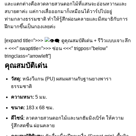
และแตกต่างคือลวดลายสวนดอกไม้ที่แสนจะอ่อนหวานและ
สบายตาค่ะ แค่กางเสื่อออกมาก็เหมือนได้วาร์ปไปอยู่
ท่ามกลางธรรมชาติ ทำให้รู้สึกผ่อนคลายและมีสมาธิกับการ
ฝึกมากขึ้นเป็นกองเลยค่ะ
[expand title=”>>>
ดูคุณสมบัติเด่น + รีวิวแบบเจาะลึก
+ <<<” swaptitle=”>>> ซ่อน <<<” trigpos=”below”
tringclass=”arrowleft”]
คุณสมบัติเด่น
วัสดุ:
หนังวีแกน (PU) ผสมผสานกับฐานยางพารา
ธรรมชาติ
ความหนา:
5 มม.
ขนาด:
183 x 68 ซม.
ดีไซน์:
ลวดลายสวนดอกไม้และนกฮัมมิงเบิร์ด ให้ความ
รู้สึกสดชื่น ผ่อนคลาย