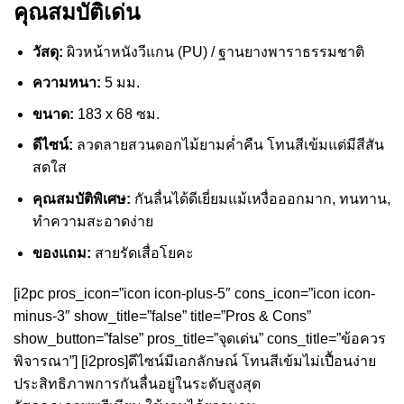
คุณสมบัติเด่น
วัสดุ:
ผิวหน้าหนังวีแกน (PU) / ฐานยางพาราธรรมชาติ
ความหนา:
5 มม.
ขนาด:
183 x 68 ซม.
ดีไซน์:
ลวดลายสวนดอกไม้ยามค่ำคืน โทนสีเข้มแต่มีสีสัน
สดใส
คุณสมบัติพิเศษ:
กันลื่นได้ดีเยี่ยมแม้เหงื่อออกมาก, ทนทาน,
ทำความสะอาดง่าย
ของแถม:
สายรัดเสื่อโยคะ
[i2pc pros_icon=”icon icon-plus-5″ cons_icon=”icon icon-
minus-3″ show_title=”false” title=”Pros & Cons”
show_button=”false” pros_title=”จุดเด่น” cons_title=”ข้อควร
พิจารณา”] [i2pros]ดีไซน์มีเอกลักษณ์ โทนสีเข้มไม่เปื้อนง่าย
ประสิทธิภาพการกันลื่นอยู่ในระดับสูงสุด