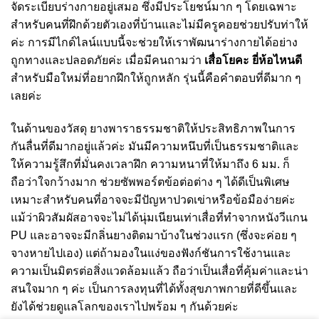
จัดระเบียบร่างกายอยู่เสมอ ซึ่งมีประโยชน์มาก ๆ โดยเฉพาะ
สำหรับคนที่ฝึกด้วยตัวเองที่บ้านและไม่มีครูคอยช่วยปรับท่าให้
ค่ะ การมีไกด์ไลน์แบบนี้จะช่วยให้เราพัฒนาร่างกายได้อย่าง
ถูกทางและปลอดภัยค่ะ เมื่อมีคนถามว่า
เสื่อโยคะ ยี่ห้อไหนดี
สำหรับมือใหม่ที่อยากฝึกให้ถูกหลัก รุ่นนี้คือคำตอบที่ดีมาก ๆ
เลยค่ะ
ในด้านของวัสดุ ยางพาราธรรมชาติให้ประสิทธิภาพในการ
กันลื่นที่ดีมากอยู่แล้วค่ะ มันมีความหนึบที่เป็นธรรมชาติและ
ให้ความรู้สึกที่มั่นคงเวลาฝึก ความหนาที่ให้มาถึง 6 มม. ก็
ถือว่าใจกว้างมาก ช่วยซัพพอร์ตข้อต่อต่าง ๆ ได้ดีเป็นพิเศษ
เหมาะสำหรับคนที่อาจจะมีปัญหาปวดเข่าหรือข้อมือง่ายค่ะ
แม้ว่าผิวสัมผัสอาจจะไม่ได้นุ่มเนียนเท่าเสื่อที่ทำจากหนังวีแกน
PU และอาจจะมีกลิ่นยางติดมาบ้างในช่วงแรก (ซึ่งจะค่อย ๆ
จางหายไปเอง) แต่ถ้ามองในแง่ของฟังก์ชันการใช้งานและ
ความเป็นมิตรต่อสิ่งแวดล้อมแล้ว ถือว่าเป็นเสื่อที่คุ้มค่าและน่า
สนใจมาก ๆ ค่ะ เป็นการลงทุนที่ได้ทั้งสุขภาพกายที่ดีขึ้นและ
ยังได้ช่วยดูแลโลกของเราไปพร้อม ๆ กันด้วยค่ะ