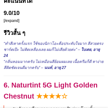
คะแนนที่ได้
9.0/10
[/expand]
รีวิวสั้น ๆ
“ทำสีเทาครั้งแรก ใช้ของนิกาโอะคือประทับใจมาก สีสวยตรง
ชาร์ตเป๊ะ ไม่ติดเหลืองเลย ผมก็ไม่เสียด้วยค่ะ” –
ใบเตย, อายุ
24
“กลิ่นหอมมากครับ ไม่เหมือนสีย้อมผมเลย เนื้อครีมก็ดี ทาง่าย
สีติดชัดเจนดีมากครับ” –
นนท์, อายุ 27
6. Naturtint 5G Light Golden
Chestnut
★★★★☆