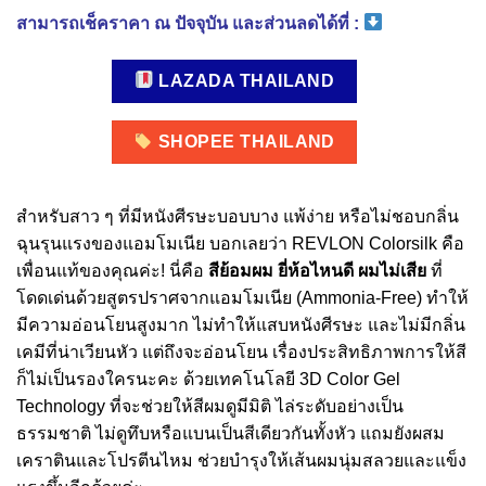
สามารถเช็คราคา ณ ปัจจุบัน และส่วนลดได้ที่ :
LAZADA THAILAND
SHOPEE THAILAND
สำหรับสาว ๆ ที่มีหนังศีรษะบอบบาง แพ้ง่าย หรือไม่ชอบกลิ่น
ฉุนรุนแรงของแอมโมเนีย บอกเลยว่า REVLON Colorsilk คือ
เพื่อนแท้ของคุณค่ะ! นี่คือ
สีย้อมผม ยี่ห้อไหนดี ผมไม่เสีย
ที่
โดดเด่นด้วยสูตรปราศจากแอมโมเนีย (Ammonia-Free) ทำให้
มีความอ่อนโยนสูงมาก ไม่ทำให้แสบหนังศีรษะ และไม่มีกลิ่น
เคมีที่น่าเวียนหัว แต่ถึงจะอ่อนโยน เรื่องประสิทธิภาพการให้สี
ก็ไม่เป็นรองใครนะคะ ด้วยเทคโนโลยี 3D Color Gel
Technology ที่จะช่วยให้สีผมดูมีมิติ ไล่ระดับอย่างเป็น
ธรรมชาติ ไม่ดูทึบหรือแบนเป็นสีเดียวกันทั้งหัว แถมยังผสม
เคราตินและโปรตีนไหม ช่วยบำรุงให้เส้นผมนุ่มสลวยและแข็ง