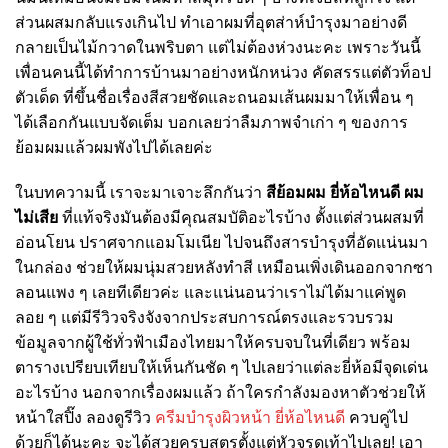
ส่วนผสมกลับแรงเกินไป ทำเอาผมที่อุตส่าห์บำรุงมาอย่างดี
กลายเป็นไม้กวาดในพริบตา แต่ไม่ต้องห่วงนะคะ เพราะวันนี้
เพื่อนคนนี้ได้ทำการบ้านมาอย่างหนักหน่วง คัดสรรแต่ตัวท็อป
ตัวเด็ด ที่ขึ้นชื่อเรื่องสีสวยชัดและถนอมเส้นผมมาให้เพื่อน ๆ
ได้เลือกกันแบบจัดเต็ม บอกเลยว่าลืมภาพจำเก่า ๆ ของการ
ย้อมผมแล้วผมพังไปได้เลยค่ะ
ในบทความนี้ เราจะมาเจาะลึกกันว่า
สีย้อมผม ยี่ห้อไหนดี ผม
ไม่เสีย
ที่แท้จริงมันต้องมีคุณสมบัติอะไรบ้าง ตั้งแต่ส่วนผสมที่
อ่อนโยน ปราศจากแอมโมเนีย ไปจนถึงสารบำรุงที่อัดแน่นมา
ในกล่อง ช่วยให้ผมนุ่มสวยหลังทำสี เหมือนเพิ่งเดินออกจากซา
ลอนแพง ๆ เลยทีเดียวค่ะ และแน่นอนว่าเราไม่ได้มาแค่พูด
ลอย ๆ แต่มีรีวิวจริงจังจากประสบการณ์ตรงและรวบรวม
ข้อมูลจากผู้ใช้ทั่วฟ้าเมืองไทยมาให้ครบจบในที่เดียว พร้อม
ตารางเปรียบเทียบให้เห็นกันชัด ๆ ไปเลยว่าแต่ละยี่ห้อมีจุดเด่น
อะไรบ้าง นอกจากเรื่องผมแล้ว ถ้าใครกำลังมองหาตัวช่วยให้
หน้าใสปิ๊ง ลองดูรีวิว
ครีมบํารุงผิวหน้า ยี่ห้อไหนดี
ควบคู่ไป
ด้วยก็ได้นะคะ จะได้สวยครบสูตรตั้งแต่หัวจรดเท้าไปเลย! เอา