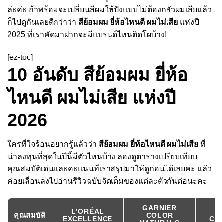
ล่ะค่ะ ถ้าพร้อมจะเปลี่ยนสีผมให้ปังแบบไม่ต้องกลัวผมเสียแล้ว
ก็ไปดูกันเลยดีกว่าว่า
สีย้อมผม ยี่ห้อไหนดี ผมไม่เสีย
แห่งปี
2025 ที่เราคัดมาฝากจะมีแบรนด์ไหนติดโผบ้าง!
[ez-toc]
10 อันดับ สีย้อมผม ยี่ห้อ
ไหนดี ผมไม่เสีย แห่งปี
2026
ใครที่ใจร้อนอยากรู้แล้วว่า
สีย้อมผม ยี่ห้อไหนดี ผมไม่เสีย
ที่
น่าลงทุนที่สุดในปีนี้มีตัวไหนบ้าง ลองดูตารางเปรียบเทียบ
คุณสมบัติเด่นและคะแนนที่เราสรุปมาให้ดูก่อนได้เลยค่ะ แล้ว
ค่อยเลื่อนลงไปอ่านรีวิวฉบับจัดเต็มของแต่ละตัวกันต่อนะคะ
GARNIER
L’ORÉAL
R
คุณสมบัติ
COLOR
EXCELLENCE
CO