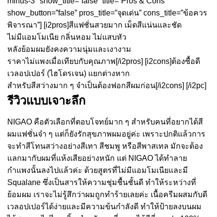
minus-3″ show_title=”false” title=”Pros & Cons”
show_button=”false” pros_title=”จุดเด่น” cons_title=”ข้อควร
พิจารณา”] [i2pros]สีแฟชั่นสวยมาก เม็ดสีแน่นและชัด
ไม่มีแอมโมเนีย กลิ่นหอม ไม่แสบหัว
หลังย้อมผมยังคงความนุ่มและเงางาม
ราคาไม่แพงเมื่อเทียบกับคุณภาพ[/i2pros] [i2cons]ต้องซื้อดี
เวลอปเปอร์ (ไฮโดรเจน) แยกต่างหาก
สำหรับสีสว่างมาก ๆ จำเป็นต้องฟอกสีผมก่อน[/i2cons] [/i2pc]
รีวิวแบบเจาะลึก
NIGAO คือตัวเลือกที่ตอบโจทย์มาก ๆ สำหรับคนที่อยากได้สี
ผมแฟชั่นจ๋า ๆ แต่ก็ยังรักสุขภาพผมอยู่ค่ะ เพราะปกติแล้วการ
จะทำสีโทนสว่างอย่างสีเทา สีชมพู หรือสีพาสเทล มักจะต้อง
แลกมากับผมที่แห้งเสียอย่างหนัก แต่ NIGAO ได้ทำลาย
กำแพงนั้นลงไปแล้วค่ะ ด้วยสูตรที่ไม่มีแอมโมเนียและมี
Squalane ซึ่งเป็นสารให้ความชุ่มชื้นชั้นดี ทำให้ระหว่างที่
ย้อมผม เราจะไม่รู้สึกว่าผมถูกทำร้ายเลยค่ะ เนื้อครีมผสมกับดี
เวลอปเปอร์ได้ง่ายและมีความข้นกำลังดี ทำให้ป้ายลงบนผม