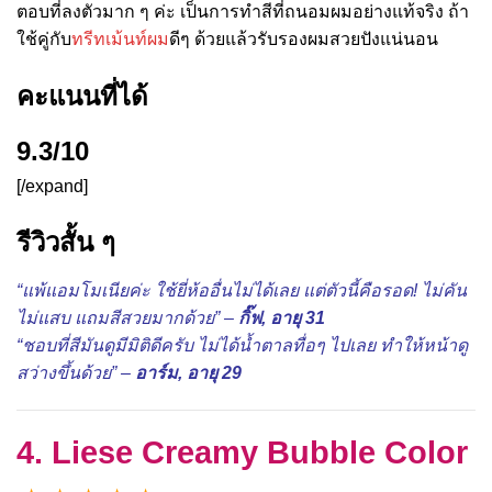
ตอบที่ลงตัวมาก ๆ ค่ะ เป็นการทำสีที่ถนอมผมอย่างแท้จริง ถ้า
ใช้คู่กับ
ทรีทเม้นท์ผม
ดีๆ ด้วยแล้วรับรองผมสวยปังแน่นอน
คะแนนที่ได้
9.3/10
[/expand]
รีวิวสั้น ๆ
“แพ้แอมโมเนียค่ะ ใช้ยี่ห้ออื่นไม่ได้เลย แต่ตัวนี้คือรอด! ไม่คัน
ไม่แสบ แถมสีสวยมากด้วย” –
กิ๊ฟ, อายุ 31
“ชอบที่สีมันดูมีมิติดีครับ ไม่ได้น้ำตาลทื่อๆ ไปเลย ทำให้หน้าดู
สว่างขึ้นด้วย” –
อาร์ม, อายุ 29
4. Liese Creamy Bubble Color