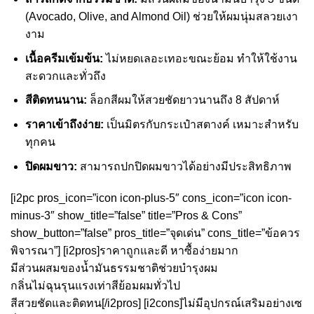
(Avocado, Olive, and Almond Oil) ช่วยให้ผมนุ่มสลวยเงา
งาม
เนื้อครีมเข้มข้น:
ไม่หยดเลอะเทอะขณะย้อม ทำให้ใช้งาน
สะดวกและทั่วถึง
สีติดทนนาน:
ล็อกสีผมให้สวยชัดยาวนานถึง 8 สัปดาห์
ราคาเข้าถึงง่าย:
เป็นมิตรกับกระเป๋าสตางค์ เหมาะสำหรับ
ทุกคน
ปิดผมขาว:
สามารถปกปิดผมขาวได้อย่างมีประสิทธิภาพ
[i2pc pros_icon=”icon icon-plus-5″ cons_icon=”icon icon-
minus-3″ show_title=”false” title=”Pros & Cons”
show_button=”false” pros_title=”จุดเด่น” cons_title=”ข้อควร
พิจารณา”] [i2pros]ราคาถูกและดี หาซื้อง่ายมาก
มีส่วนผสมของน้ำมันธรรมชาติช่วยบำรุงผม
กลิ่นไม่ฉุนรุนแรงเท่าสีย้อมผมทั่วไป
สีสวยชัดและติดทน[/i2pros] [i2cons]ไม่มีอุปกรณ์เสริมอย่างเซ