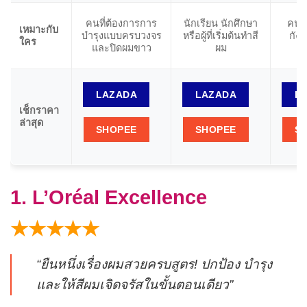
คนที่ต้องการการ
นักเรียน นักศึกษา
คนที
เหมาะกับ
บำรุงแบบครบวงจร
หรือผู้ที่เริ่มต้นทำสี
กังว
ใคร
และปิดผมขาว
ผม
แ
LAZADA
LAZADA
L
เช็กราคา
ล่าสุด
SHOPEE
SHOPEE
S
1. L’Oréal Excellence
★★★★★
“ยืนหนึ่งเรื่องผมสวยครบสูตร! ปกป้อง บำรุง
และให้สีผมเจิดจรัสในขั้นตอนเดียว”