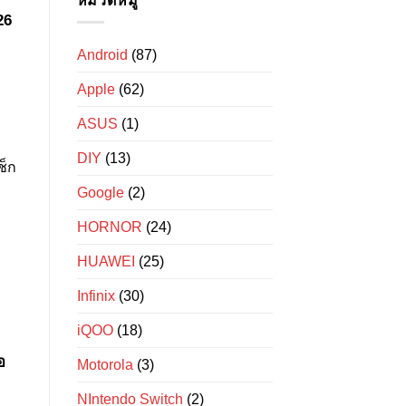
หมวดหมู่
Redmi
คุ้ม
10
Note
ค่า
26
อันดับ
14
โทรศัพท์
5G:
vivo
เทียบ
Android
(87)
กล้อง
สเปก
สวย
ชัด
รุ่น
ๆ
Apple
(62)
ไหน
รุ่น
ดี
ไหน
2026
คุ้ม
ASUS
(1)
ถ่าย
สุด
คน
ปี
เป๊ะ
DIY
(13)
2026?
วิว
ปัง!
Google
(2)
HORNOR
(24)
HUAWEI
(25)
Infinix
(30)
iQOO
(18)
อ
Motorola
(3)
NIntendo Switch
(2)