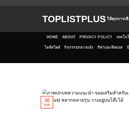
ข้าม
ไป
TOPLISTPLUS
ยัง
" ให้ทุกการเลื
เนื้อหา
HOME
ABOUT
PRIVACY POLICY
เทคโนโ
ไลฟ์สไตล์
กิจกรรมกลางแจ้ง
กีฬาและฟิตเนส
บ
30
ม.ค.