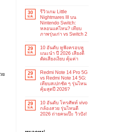
ไม่มี
ความ
รีวิวเกม Little
30
เห็น
บน
ม.ค.
Nightmares III บน
10
Nintendo Switch:
อันดับ
จอย
หลอนแค่ไหน? เทียบ
เสริม
ภาพรุ่นเก่า vs Switch 2
สำหรับ
เล่น
ไม่มี
Handheld
ความ
รุ่น
10 อันดับ หูฟังครอบหู
29
เห็น
ไหน
บน
ม.ค.
แนะนำ ปี 2026 เสียงดี
ดี
รีวิว
2026
ตัดเสียงเงียบ คุ้มค่า
เกม
เล่น
Little
ไม่มี
เกม
Nightmares
ความ
มันส์
III
Redmi Note 14 Pro 5G
29
เห็น
บน
บน
ม.ค.
vs Redmi Note 14 5G:
Nintendo
10
Switch:
เทียบสเปกชัด ๆ รุ่นไหน
อันดับ
หลอน
หู
คุ้มสุดปี 2026?
แค่
ฟัง
ไหน?
ครอบ
ไม่มี
เทียบ
หู
ความ
ภาพ
10 อันดับ โทรศัพท์ vivo
29
แนะนำ
เห็น
รุ่น
บน
ปี
ม.ค.
กล้องสวย รุ่นไหนดี
เก่า
Redmi
2026
vs
2026 ถ่ายคนเป๊ะ วิวปัง!
Note
เสียง
Switch
14
ดี
ไม่มี
2
Pro
ตัด
ความ
5G
เสียง
เห็น
vs
เงียบ
บน