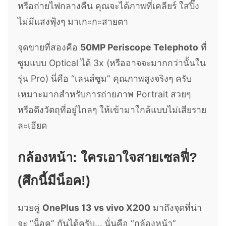
หรือถ่ายไฟกลางคืน คุณจะได้ภาพที่เคลียร์ ใสปิ๊ง
ไม่มีแสงฟุ้งๆ มาเกะกะสายตา
จุดขายที่สองคือ
50MP Periscope Telephoto
ที่
ซูมแบบ Optical ได้ 3x (หรืออาจจะมากกว่านั้นใน
รุ่น Pro) นี่คือ “เลนส์ซูม” คุณภาพสูงจริงๆ ครับ
เหมาะมากสำหรับการถ่ายภาพ Portrait สวยๆ
หรือดึงวัตถุที่อยู่ไกลๆ ให้เข้ามาใกล้แบบไม่เสียราย
ละเอียด
กล้องหน้า: ใครเอาใจสายเซลฟี่?
(ศึกนี้มีน็อค!)
มวยคู่
OnePlus 13 vs vivo X200
มาถึงจุดที่น่า
จะ “น็อค” กันได้ครับ… นั่นคือ “กล้องหน้า”