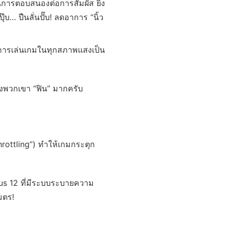
การตอบสนองต่อการสัมผัส ยิ่ง
บ… ปืนลั่นปั๊บ! ลดอาการ “นิ้ว
้การเล่นเกมในทุกสภาพแสงเป็น
ของพวกเขา “ฟิน” มากครับ
Throttling”) ทำให้เกมกระตุก
lus 12 ที่มีระบบระบายความ
มตร!