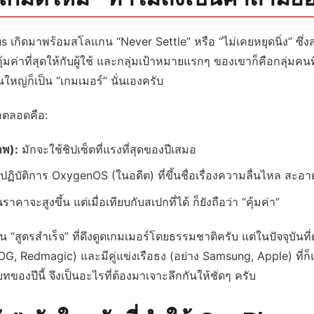
 เกิดมาพร้อมสโลแกน “Never Settle” หรือ “ไม่เคยหยุดนิ่ง” ซึ่
ุ้มค่าที่สุดให้กับผู้ใช้ และกลุ่มเป้าหมายแรกๆ ของเขาก็คือกลุ่มคนที
วนใหญ่ก็เป็น “เกมเมอร์” นั่นเองครับ
มาตลอดคือ:
าพ):
มักจะใช้ชิปเซ็ตที่แรงที่สุดของปีเสมอ
ฏิบัติการ OxygenOS (ในอดีต) ที่ขึ้นชื่อเรื่องความลื่นไหล สะอ
นราคาจะสูงขึ้น แต่เมื่อเทียบกับสเปกที่ได้ ก็ยังถือว่า “คุ้มค่า”
ป็น “สูตรสำเร็จ” ที่ดึงดูดเกมเมอร์โดยธรรมชาติครับ แต่ในปัจจุบันที
, Redmagic) และมีคู่แข่งเรือธง (อย่าง Samsung, Apple) ที่ก็แ
ทของปีนี้ จึงเป็นอะไรที่ต้องมาเจาะลึกกันให้ชัดๆ ครับ