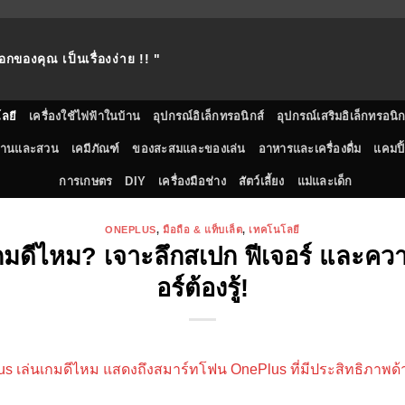
อกของคุณ เป็นเรื่องง่าย !! "
ลยี
เครื่องใช้ไฟฟ้าในบ้าน
อุปกรณ์อิเล็กทรอนิกส์
อุปกรณ์เสริมอิเล็กทรอนิก
้านและสวน
เคมีภัณฑ์
ของสะสมและของเล่น
อาหารและเครื่องดื่ม
แคมปิ้
การเกษตร
DIY
เครื่องมือช่าง
สัตว์เลี้ยง
แม่และเด็ก
ONEPLUS
,
มือถือ & แท็บเล็ต
,
เทคโนโลยี
มดีไหม? เจาะลึกสเปก ฟีเจอร์ และความค
อร์ต้องรู้!