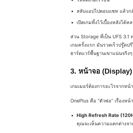
สลับแอปไปตอบแชท แล้วกลับเ
เปิดเกมทิ้งไว้เบื้องหลังได้
ส่วน Storage ที่เป็น UFS 3.1 
เกมครั้งแรก มันรวดเร็วปรู๊ดปร๊
ฮาร์ดแวร์พื้นฐานเขาแน่นจริงๆ
3. หน้าจอ (Display)
เกมเมอร์ต้องการอะไรจากหน้
OnePlus คือ “ตัวพ่อ” เรื่องหน
High Refresh Rate (120
คุณจะเห็นความแตกต่างจา