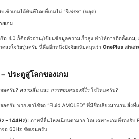
ข้าเกมได้ทันทีโดยที่เกมไม่ “รีเฟรช” (หลุด)
หลายเกม
หรือ 4.0 ก็คือตัวอ่าน/เขียนข้อมูลความเร็วสูง ทำให้การติดตั้งเก
าดสะใจวัยรุ่นครับ นี่คืออีกหนึ่งปัจจัยสนับสนุนว่า
OnePlus เล่นเก
 – ประตูสู่โลกของเกม
าจอครับ?
ความลื่น
และ
การตอบสนองที่ไว
ใช่ไหมครับ?
้าจอครับ พวกเขาใช้จอ “Fluid AMOLED” ที่มีชื่อเสียงมานาน สิ่งที่เ
Hz – 144Hz):
ภาพที่ลื่นไหลเนียนตามาก โดยเฉพาะเกมที่รองรับ 
กจอ 60Hz ชัดเจนครับ