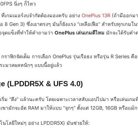
0FPS นิ่งๆ ก็ไหว
้ม” ที่เกมเมอร์งบจำกัดต้องมองครับ อย่าง
OnePlus 13R
(ถ้ามีออกมา)
อ 8 Gen 3) ซึ่งเอาตรงๆ มันก็ยังแรง “เหลือเฟือ” สำหรับทุกเกมในป
ือจุดแข็งที่ทำให้คำถามว่า
OnePlus เล่นเกมดีไหม
มักจะได้รับคำตอ
 กราฟิกจัดเต็ม การเลือก OnePlus รุ่นเรือธง หรือรุ่น R Series คือ
ะมวลผลหนักๆ แบบนี้อยู่แล้ว
ge (LPDDR5X & UFS 4.0)
เริ่ม “ตึง” แล้วนะครับ โดยเฉพาะเวลาสลับแอปไปมา หรือเล่นเกม
วกเขามักจะอัด RAM มาให้แบบ “จุกๆ” ตั้งแต่ 12GB, 16GB หรือแม้ก
โนโลยีใหม่ๆ อย่าง LPDDR5X) มันช่วยให้: