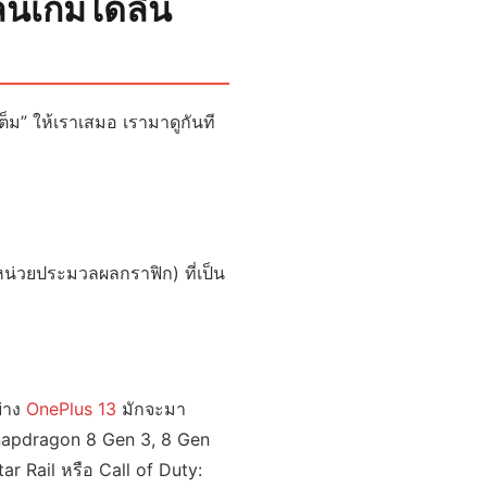
่นเกมได้ลื่น
เต็ม” ให้เราเสมอ เรามาดูกันที
(หน่วยประมวลผลกราฟิก) ที่เป็น
่าง
OnePlus 13
มักจะมา
napdragon 8 Gen 3, 8 Gen
tar Rail หรือ Call of Duty: