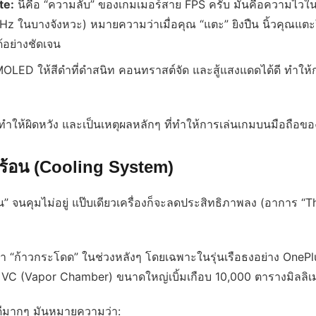
te:
นี่คือ “ความลับ” ของเกมเมอร์สาย FPS ครับ มันคือความไวใน
z ในบางจังหวะ) หมายความว่าเมื่อคุณ “แตะ” ยิงปืน นิ้วคุณแตะปุ๊
ด้อย่างชัดเจน
LED ให้สีดำที่ดำสนิท คอนทราสต์จัด และสู้แสงแดดได้ดี ทำให
ยทำให้ผิดหวัง และเป็นเหตุผลหลักๆ ที่ทำให้การเล่นเกมบนมือถือ
้อน (Cooling System)
อน” จนคุมไม่อยู่ แป๊บเดียวเครื่องก็จะลดประสิทธิภาพลง (อาการ “
้นมา “ก้าวกระโดด” ในช่วงหลังๆ โดยเฉพาะในรุ่นเรือธงอย่าง OneP
 VC (Vapor Chamber) ขนาดใหญ่เบิ้มเกือบ 10,000 ตารางมิลลิเ
ดีมากๆ มันหมายความว่า: