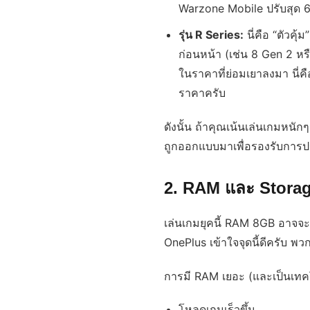
Warzone Mobile ปรับสุด 6
รุ่น R Series:
นี่คือ “ตัวคุ
ก่อนหน้า (เช่น 8 Gen 2 หรื
ในราคาที่ย่อมเยาลงมา นี่ค
ราคาครับ
ดังนั้น ถ้าคุณเน้นเล่นเกมหนักๆ
ถูกออกแบบมาเพื่อรองรับการปร
2. RAM และ Stora
เล่นเกมยุคนี้ RAM 8GB อาจจะ
OnePlus เข้าใจจุดนี้ดีครับ พ
การมี RAM เยอะ (และเป็นเทค
โหลดเกมเร็วขึ้น