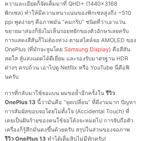
ความละเอียดก็จัดเต็มมาที่ QHD+ (1440×3168
พิกเซล) ทำให้มีความหนาแน่นของพิกเซลสูงถึง ~510
ppi พูดง่ายๆ คือภาพมัน “คมกริบ” ชนิดที่ว่าเอาแว่น
ขยายมาส่องก็ยังไม่เห็นรอยหยักของตัวอักษรเลยครับ
การแสดงสีสันก็ไม่ต้องห่วง ตามสไตล์จอ AMOLED ของ
OnePlus (ที่มักจะจูนโดย
Samsung Display
) คือสีสัน
สดใส สู้แสงแดดได้ดีเยี่ยม และรองรับมาตรฐาน HDR
ต่างๆ ครบถ้วน เอาไปดู Netflix หรือ YouTube นี่คือฟิ
นครับ
การที่กลับมาใช้จอแบน ผมขอย้ำอีกครั้งใน
รีวิว
OnePlus 13
นี้ว่ามันคือ “จุดเปลี่ยน” ที่ดีงามมาก ปัญหา
การสัมผัสขอบจอโดยไม่ตั้งใจ (Accidental Touch) ที่
เคยเป็นฝันร้ายของคนใช้จอโค้งจะหมดไป การจับถือตัว
เครื่องก็รู้สึกมั่นคงขึ้นด้วยครับ สรุปในส่วนของจอภาพ
รีวิว OnePlus 13
ทำได้เต็มสิบไม่มีหักครับ!