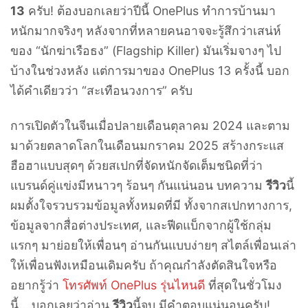
13
ครับ! ต้องบอกเลยว่าปีนี้ OnePlus ทำการบ้านมา
หนักมากจริงๆ หลังจากที่หลายคนอาจจะรู้สึกว่าเสน่ห์
ของ “นักฆ่าเรือธง” (Flagship Killer) มันเริ่มจางๆ ไป
บ้างในช่วงหลัง แต่การมาของ OnePlus 13 ครั้งนี้ บอก
ได้คำเดียวว่า “สะเทือนวงการ” ครับ
การเปิดตัวในจีนเมื่อปลายเดือนตุลาคม 2024 และตาม
มาด้วยตลาดโลกในเดือนมกราคม 2025 สร้างกระแส
ฮือฮาแบบสุดๆ ด้วยสเปกที่จัดหนักจัดเต็มชนิดที่ว่า
แบรนด์คู่แข่งมีหนาวๆ ร้อนๆ กันแน่นอน บทความ
รีวิว
นี้
ผมตั้งใจรวบรวมข้อมูลทั้งหมดที่มี ทั้งจากสเปกทางการ,
ข้อมูลจากสื่อต่างประเทศ, และฟีดแบ็กจากผู้ใช้กลุ่ม
แรกๆ มาย่อยให้เพื่อนๆ อ่านกันแบบง่ายๆ สไตล์เพื่อนเล่า
ให้เพื่อนฟังเหมือนเดิมครับ ถ้าคุณกำลังตัดสินใจหรือ
อยากรู้ว่า
โทรศัพท์ OnePlus รุ่นไหนดี
ที่สุดในชั่วโมง
นี้… บอกเลยว่าอ่าน
รีวิว
นี้จบ มีคำตอบแน่นอนครับ!