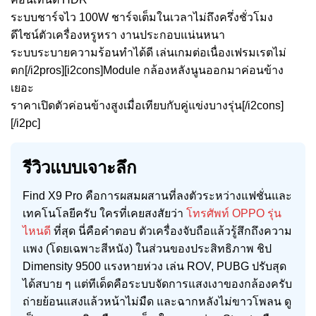
ระบบชาร์จไว 100W ชาร์จเต็มในเวลาไม่ถึงครึ่งชั่วโมง
ดีไซน์ตัวเครื่องหรูหรา งานประกอบแน่นหนา
ระบบระบายความร้อนทำได้ดี เล่นเกมต่อเนื่องเฟรมเรตไม่
ตก[/i2pros][i2cons]Module กล้องหลังนูนออกมาค่อนข้าง
เยอะ
ราคาเปิดตัวค่อนข้างสูงเมื่อเทียบกับคู่แข่งบางรุ่น[/i2cons]
[/i2pc]
รีวิวแบบเจาะลึก
Find X9 Pro คือการผสมผสานที่ลงตัวระหว่างแฟชั่นและ
เทคโนโลยีครับ ใครที่เคยสงสัยว่า
โทรศัพท์ OPPO รุ่น
ไหนดี
ที่สุด นี่คือคำตอบ ตัวเครื่องจับถือแล้วรู้สึกถึงความ
แพง (โดยเฉพาะสีหนัง) ในส่วนของประสิทธิภาพ ชิป
Dimensity 9500 แรงหายห่วง เล่น ROV, PUBG ปรับสุด
ได้สบาย ๆ แต่ทีเด็ดคือระบบจัดการแสงเงาของกล้องครับ
ถ่ายย้อนแสงแล้วหน้าไม่มืด และฉากหลังไม่ขาวโพลน ดู