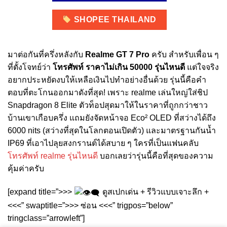
SHOPEE THAILAND
มาต่อกันที่ครึ่งหลังกับ
Realme GT 7 Pro
ครับ สำหรับเพื่อน ๆ
ที่ตั้งโจทย์ว่า
โทรศัพท์ ราคาไม่เกิน 50000 รุ่นไหนดี
แต่ใจจริง
อยากประหยัดงบให้เหลือเงินไปทำอย่างอื่นด้วย รุ่นนี้คือคำ
ตอบที่ตะโกนออกมาดังที่สุด! เพราะ realme เล่นใหญ่ใส่ชิป
Snapdragon 8 Elite ตัวท็อปสุดมาให้ในราคาที่ถูกกว่าชาว
บ้านเขาเกือบครึ่ง แถมยังจัดหน้าจอ Eco² OLED ที่สว่างได้ถึง
6000 nits (สว่างที่สุดในโลกตอนเปิดตัว) และมาตรฐานกันน้ำ
IP69 ที่เอาไปลุยสงกรานต์ได้สบาย ๆ ใครที่เป็นแฟนคลับ
โทรศัพท์ realme รุ่นไหนดี
บอกเลยว่ารุ่นนี้คือที่สุดของความ
คุ้มค่าครับ
[expand title=”>>>
ดูสเปกเด่น + รีวิวแบบเจาะลึก +
<<<” swaptitle=”>>> ซ่อน <<<” trigpos=”below”
tringclass=”arrowleft”]