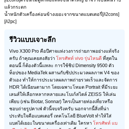
แล้วกระดก
น้ำหนักตัวเครื่องค่อนข้างเยอะจากขนาดแบตเตอรี่[/i2cons]
[/i2pc]
รีวิวแบบเจาะลึก
Vivo X300 Pro คือปีศาจแห่งวงการถ่ายภาพอย่างแท้จริง
ครับ ถ้าคุณเคยสงสัยว่า
โทรศัพท์ vivo รุ่นไหนดี
ที่สุดใน
ตอนนี้ ก็ต้องตัวนี้แหละ การใช้ชิป Dimensity 9500 ตัว
ท็อปของ MediaTek ผสานกับชิปประมวลผลภาพ V4 ของ
ตัวเอง ทำให้การประมวลผลภาพถ่ายรวดเร็วและจัดการ
HDR ได้เนียนตามาก โดยเฉพาะโหมด Portrait ที่มีระยะ
เลนส์ให้เลือกหลากหลายและโบเก้สไตล์ ZEISS ให้เล่น
เพียบ (เช่น Biotar, Sonnar) ใครเป็นสายท่องเที่ยวหรือ
ชอบถ่ายรูปคาเฟ่ ตัวนี้จบจริงครับ นอกจากนี้สิ่งที่น่า
ประทับใจคือแบตเตอรี่ เทคโนโลยี BlueVolt ทำให้ใส่
แบตได้เยอะในขนาดเครื่องเท่าเดิม ใครหา
โทรศัพท์ แบ