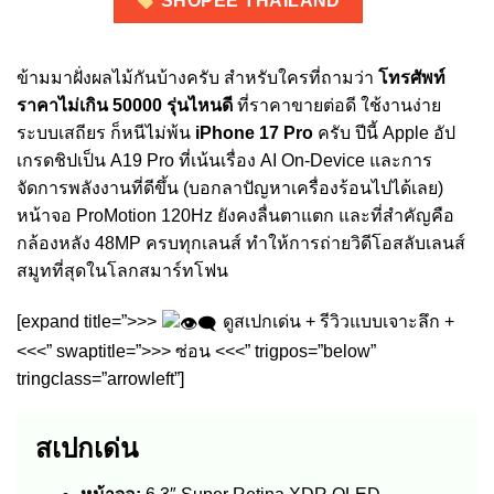
SHOPEE THAILAND
ข้ามมาฝั่งผลไม้กันบ้างครับ สำหรับใครที่ถามว่า
โทรศัพท์
ราคาไม่เกิน 50000 รุ่นไหนดี
ที่ราคาขายต่อดี ใช้งานง่าย
ระบบเสถียร ก็หนีไม่พ้น
iPhone 17 Pro
ครับ ปีนี้ Apple อัป
เกรดชิปเป็น A19 Pro ที่เน้นเรื่อง AI On-Device และการ
จัดการพลังงานที่ดีขึ้น (บอกลาปัญหาเครื่องร้อนไปได้เลย)
หน้าจอ ProMotion 120Hz ยังคงลื่นตาแตก และที่สำคัญคือ
กล้องหลัง 48MP ครบทุกเลนส์ ทำให้การถ่ายวิดีโอสลับเลนส์
สมูทที่สุดในโลกสมาร์ทโฟน
[expand title=”>>>
ดูสเปกเด่น + รีวิวแบบเจาะลึก +
<<<” swaptitle=”>>> ซ่อน <<<” trigpos=”below”
tringclass=”arrowleft”]
สเปกเด่น