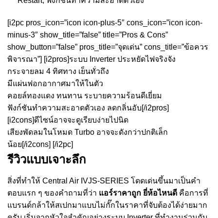
Restart, ฟังก์ชันทำความสะอาดตัวเอง
[i2pc pros_icon=”icon icon-plus-5″ cons_icon=”icon icon-
minus-3″ show_title=”false” title=”Pros & Cons”
show_button=”false” pros_title=”จุดเด่น” cons_title=”ข้อควร
พิจารณา”] [i2pros]ระบบ Inverter ประหยัดไฟจริงจัง
กระจายลม 4 ทิศทาง เย็นทั่วถึง
มีแผ่นฟอกอากาศมาให้ในตัว
คอยล์ทองแดง ทนทาน ระบายความร้อนดีเยี่ยม
ฟังก์ชันทำความสะอาดตัวเอง ลดกลิ่นอับ[/i2pros]
[i2cons]ดีไซน์อาจจะดูเรียบง่ายไปนิด
เสียงพัดลมในโหมด Turbo อาจจะดังกว่าปกติเล็ก
น้อย[/i2cons] [/i2pc]
รีวิวแบบเจาะลึก
สิ่งที่ทำให้ Central Air IVJS-SERIES โดดเด่นขึ้นมาเป็นคำ
ตอบแรก ๆ ของคำถามที่ว่า
แอร์ราคาถูก ยี่ห้อไหนดี
คือการที่
แบรนด์กล้าให้สเปกมาแบบไม่กั๊กในราคาที่จับต้องได้ง่ายมาก
ครับ เริ่มจากหัวใจสำคัญอย่างระบบ Inverter ที่ทำงานร่วมกับ