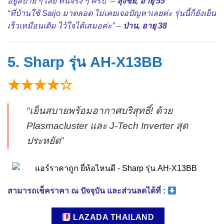
อยู่สบาย ๆ เลย ทนจริง ๆ ครับ” –
ลุงชัย, อายุ 55
“ที่บ้านใช้ Saijo มาตลอด ไม่เคยเจอปัญหาเลยค่ะ รุ่นนี้ก็ยังเย็น
เร็วเหมือนเดิม ไว้ใจได้เสมอค่ะ” –
ป่าน, อายุ 38
5. Sharp รุ่น AH-X13BB
★★★★☆
“เย็นสบายพร้อมอากาศบริสุทธิ์! ด้วย
Plasmacluster และ J-Tech Inverter สุด
ประหยัด”
สามารถเช็คราคา ณ ปัจจุบัน และส่วนลดได้ที่ :
LAZADA THAILAND