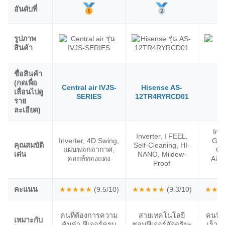
อันดับที่
รูปภาพ
สินค้า
ชื่อสินค้า
(กดเพื่อ
Central air IVJS-
Hisense AS-
T
เลื่อนไปดู
SERIES
12TR4RYRCD01
X
ราย
ละเอียด)
Inve
Inverter, I FEEL,
Inverter, 4D Swing,
Gold
คุณสมบัติ
Self-Cleaning, HI-
แผ่นฟอกอากาศ,
Co
เด่น
NANO, Mildew-
คอยล์ทองแดง
Airf
Proof
คะแนน
★★★★★
(9.5/10)
★★★★★
(9.3/10)
★★★
คนที่ต้องการความ
สายเทคโนโลยี
คนที่
เหมาะกับ
คุ้มค่า ฟีเจอร์ครบ
ชอบฟีเจอร์อัจฉริยะ
เร็ว ส