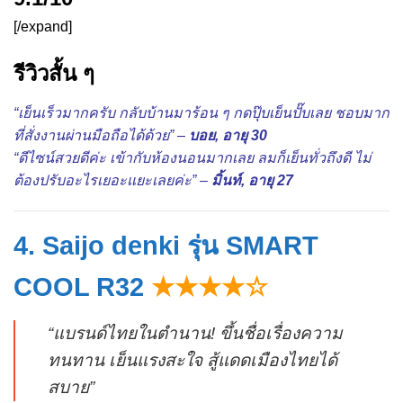
[/expand]
รีวิวสั้น ๆ
“เย็นเร็วมากครับ กลับบ้านมาร้อน ๆ กดปุ๊บเย็นปั๊บเลย ชอบมาก
ที่สั่งงานผ่านมือถือได้ด้วย” –
บอย, อายุ 30
“ดีไซน์สวยดีค่ะ เข้ากับห้องนอนมากเลย ลมก็เย็นทั่วถึงดี ไม่
ต้องปรับอะไรเยอะแยะเลยค่ะ” –
มิ้นท์, อายุ 27
4. Saijo denki รุ่น SMART
COOL R32
★★★★☆
“แบรนด์ไทยในตำนาน! ขึ้นชื่อเรื่องความ
ทนทาน เย็นแรงสะใจ สู้แดดเมืองไทยได้
สบาย”