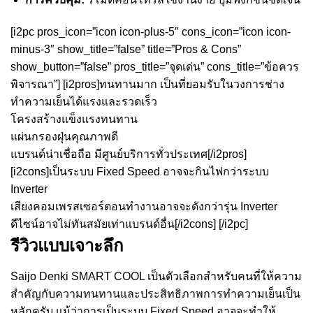
[i2pc pros_icon=”icon icon-plus-5″ cons_icon=”icon icon-
minus-3″ show_title=”false” title=”Pros & Cons”
show_button=”false” pros_title=”จุดเด่น” cons_title=”ข้อควร
พิจารณา”] [i2pros]ทนทานมาก เป็นที่ยอมรับในวงการช่าง
ทำความเย็นได้แรงและรวดเร็ว
โครงสร้างแข็งแรงทนทาน
แผ่นกรองฝุ่นคุณภาพดี
แบรนด์น่าเชื่อถือ มีศูนย์บริการทั่วประเทศ[/i2pros]
[i2cons]เป็นระบบ Fixed Speed อาจจะกินไฟกว่าระบบ
Inverter
เสียงคอมเพรสเซอร์ตอนทำงานอาจจะดังกว่ารุ่น Inverter
ดีไซน์อาจไม่ทันสมัยเท่าแบรนด์อื่น[/i2cons] [/i2pc]
รีวิวแบบเจาะลึก
Saijo Denki SMART COOL เป็นตัวเลือกสำหรับคนที่ให้ความ
สำคัญกับความทนทานและประสิทธิภาพการทำความเย็นเป็น
หลักครับ แม้ว่าการเป็นระบบ Fixed Speed อาจจะทำให้