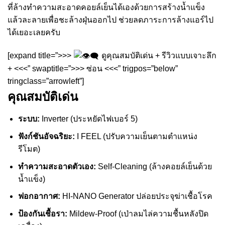
ที่ล้างทำความสะอาดคอยล์เย็นได้เองด้วยการสร้างน้ำแข็ง
แล้วละลายเพื่อชะล้างฝุ่นออกไป ช่วยลดภาระการล้างแอร์ไป
ได้เยอะเลยครับ
[expand title=”>>>
ดูคุณสมบัติเด่น + รีวิวแบบเจาะลึก
+ <<<” swaptitle=”>>> ซ่อน <<<” trigpos=”below”
tringclass=”arrowleft”]
คุณสมบัติเด่น
ระบบ:
Inverter (ประหยัดไฟเบอร์ 5)
ฟังก์ชันอัจฉริยะ:
I FEEL (ปรับความเย็นตามตำแหน่ง
รีโมต)
ทำความสะอาดตัวเอง:
Self-Cleaning (ล้างคอยล์เย็นด้วย
น้ำแข็ง)
ฟอกอากาศ:
HI-NANO Generator ปล่อยประจุฆ่าเชื้อโรค
ป้องกันเชื้อรา:
Mildew-Proof (เป่าลมไล่ความชื้นหลังปิด