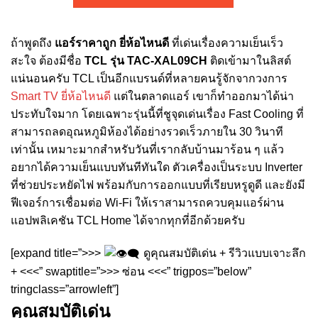
ถ้าพูดถึง
แอร์ราคาถูก ยี่ห้อไหนดี
ที่เด่นเรื่องความเย็นเร็ว
สะใจ ต้องมีชื่อ
TCL รุ่น TAC-XAL09CH
ติดเข้ามาในลิสต์
แน่นอนครับ TCL เป็นอีกแบรนด์ที่หลายคนรู้จักจากวงการ
Smart TV ยี่ห้อไหนดี
แต่ในตลาดแอร์ เขาก็ทำออกมาได้น่า
ประทับใจมาก โดยเฉพาะรุ่นนี้ที่ชูจุดเด่นเรื่อง Fast Cooling ที่
สามารถลดอุณหภูมิห้องได้อย่างรวดเร็วภายใน 30 วินาที
เท่านั้น เหมาะมากสำหรับวันที่เรากลับบ้านมาร้อน ๆ แล้ว
อยากได้ความเย็นแบบทันทีทันใด ตัวเครื่องเป็นระบบ Inverter
ที่ช่วยประหยัดไฟ พร้อมกับการออกแบบที่เรียบหรูดูดี และยังมี
ฟีเจอร์การเชื่อมต่อ Wi-Fi ให้เราสามารถควบคุมแอร์ผ่าน
แอปพลิเคชัน TCL Home ได้จากทุกที่อีกด้วยครับ
[expand title=”>>>
ดูคุณสมบัติเด่น + รีวิวแบบเจาะลึก
+ <<<” swaptitle=”>>> ซ่อน <<<” trigpos=”below”
tringclass=”arrowleft”]
คุณสมบัติเด่น