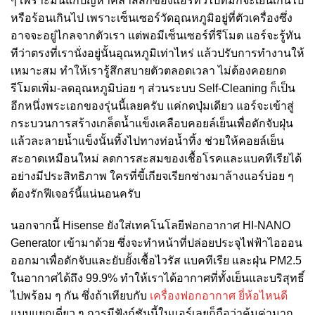
ๆ เพราะมันแก้ปัญหาคลาสสิกของแอร์ทั่วไปที่มักจะเย็นเกินไป
หรือร้อนเกินไป เพราะเซ็นเซอร์วัดอุณหภูมิอยู่ที่ตัวเครื่องซึ่ง
อาจจะอยู่ไกลจากตัวเรา แต่พอมีเซ็นเซอร์ที่รีโมต แอร์จะรู้ทัน
ทีว่าตรงที่เรานั่งอยู่นั้นอุณหภูมิเท่าไหร่ แล้วปรับการทำงานให้
เหมาะสม ทำให้เรารู้สึกสบายตัวตลอดเวลา ไม่ต้องคอยกด
รีโมตเพิ่ม-ลดอุณหภูมิบ่อย ๆ ส่วนระบบ Self-Cleaning ก็เป็น
อีกหนึ่งพระเอกของรุ่นนี้เลยครับ แค่กดปุ่มเดียว แอร์จะเข้าสู่
กระบวนการสร้างเกล็ดน้ำแข็งเคลือบคอยล์เย็นเพื่อดักจับฝุ่น
แล้วละลายน้ำแข็งนั้นทิ้งไปทางท่อน้ำทิ้ง ช่วยให้คอยล์เย็น
สะอาดเหมือนใหม่ ลดการสะสมของเชื้อโรคและแบคทีเรียได้
อย่างมีประสิทธิภาพ ใครที่ขี้เกียจเรียกช่างมาล้างแอร์บ่อย ๆ
ต้องรักฟีเจอร์นี้แน่นอนครับ
นอกจากนี้ Hisense ยังใส่เทคโนโลยีฟอกอากาศ HI-NANO
Generator เข้ามาด้วย ซึ่งจะทำหน้าที่ปล่อยประจุไฟฟ้าไอออน
ออกมาเพื่อดักจับและยับยั้งเชื้อไวรัส แบคทีเรีย และฝุ่น PM2.5
ในอากาศได้ถึง 99.9% ทำให้เราได้อากาศที่ทั้งเย็นและบริสุทธิ์
ไปพร้อม ๆ กัน ซึ่งถ้าเทียบกับ
เครื่องฟอกอากาศ ยี่ห้อไหนดี
แบบแยกเดี่ยว ๆ การมีฟังก์ชันนี้ในแอร์เลยก็ถือว่าคุ้มค่ามาก