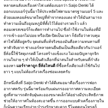
หลายคนลังเลเรื่องค่าไฟ แต่ต้องบอกว่า Saijo Denki ได้
ออกแบบแอร์รุ่นนี้มาให้ประหยัดไฟตามมาตรฐานเบอร์ 5 และ
ด้วยแผงคอยล์ขนาดใหญ่ที่ทำจากทองแดง ทำให้มันสามารถ
ทำความเย็นถึงอุณหภูมิที่ตั้งไว้ได้อย่างรวดเร็ว แล้ว
คอมเพรสเซอร์ก็จะตัดการทำงานไป ซึ่งถ้าใช้งานในห้องที่มี
การเข้า-ออกไม่บ่อย หรือเปิด-ปิดเป็นเวลา ก็ยังถือว่าควบคุม
ค่าไฟได้ดีอยู่ครับ จุดเด่นที่แท้จริงของมันคือความทนทานที่
หาตัวจับยาก ช่างแอร์หลายคนยืนยันเป็นเสียงเดียวกันว่าแอร์
ยี่ห้อนี้ใช้วัสดุเกรดดี โครงสร้างแข็งแรง ไม่เจอปัญหาจุกจิก
กวนใจง่าย ๆ ทำให้เป็นตัวเลือกที่น่าสนใจสำหรับคนที่กำลัง
มองหา
แอร์ราคาถูก ยี่ห้อไหนดี
ที่ซื้อครั้งเดียวแล้วใช้กันไป
ยาว ๆ แบบไม่ต้องกังวลเรื่องซ่อมเลยครับ
อีกหนึ่งสิ่งที่ Saijo Denki ทำได้ดีเสมอมาคือเรื่องการฟอก
อากาศครับ รุ่นนี้มาพร้อมกับแผ่นกรองอากาศความละเอียด
สูงที่สามารถดักจับฝุ่นละอองขนาดเล็กได้อย่างมีประสิทธิภาพ
ช่วยให้อากาศในห้องสะอาดขึ้น การออกแบบตัวเครื่องภายใน
ก็เน้นความเรียบง่าย บำรุงรักษาสะดวก รีโมตคอนโทรลก็