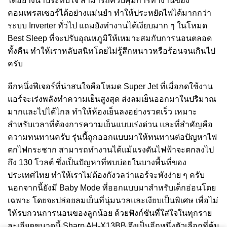
ได้อย่างน่าประทับใจ สามารถควบคุมการทำงานของ
คอมเพรสเซอร์ได้อย่างแม่นยำ ทำให้ประหยัดไฟได้มากกว่า
ระบบ Inverter ทั่วไป แถมยังทำงานได้เงียบมาก ๆ ในโหมด
Best Sleep ที่จะปรับอุณหภูมิให้เหมาะสมกับการนอนตลอด
ทั้งคืน ทำให้เราหลับสนิทโดยไม่รู้สึกหนาวหรือร้อนจนเกินไป
ครับ
อีกหนึ่งฟีเจอร์ที่น่าสนใจคือโหมด Super Jet ที่เมื่อกดใช้งาน
แอร์จะเร่งพลังทำความเย็นสูงสุด ส่งลมเย็นออกมาในปริมาณ
มากและไปได้ไกล ทำให้ห้องเย็นลงอย่างรวดเร็ว เหมาะ
สำหรับเวลาที่ต้องการความเย็นแบบเร่งด่วน และที่สำคัญคือ
ความทนทานครับ รุ่นนี้ถูกออกแบบมาให้ทนทานต่อปัญหาไฟ
ตกไฟกระชาก สามารถทำงานได้แม้แรงดันไฟฟ้าจะตกลงไป
ถึง 130 โวลต์ ซึ่งเป็นปัญหาที่พบบ่อยในบางพื้นที่ของ
ประเทศไทย ทำให้เราไม่ต้องกังวลว่าแอร์จะพังง่าย ๆ ครับ
นอกจากนี้ยังมี Baby Mode ที่ออกแบบมาสำหรับเด็กอ่อนโดย
เฉพาะ โดยจะปล่อยลมเย็นที่นุ่มนวลและเงียบเป็นพิเศษ เพื่อไม่
ให้รบกวนการนอนของลูกน้อย ด้วยฟังก์ชันที่ใส่ใจในทุกราย
ละเอียดขนาดนี้ Sharp AH-X13BB จึงเป็นอีกหนึ่งตัวเลือกที่คุ้ม