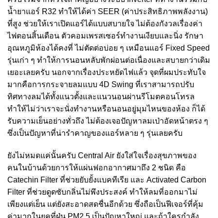
น้ำยาแอร์ R32 ทำให้ได้ค่า SEER (ค่าประสิทธิภาพพลังงาน)
ที่สูง ช่วยให้เราเปิดแอร์ได้แบบสบายใจ ไม่ต้องกังวลเรื่องค่า
ไฟตอนสิ้นเดือน ตัวคอมเพรสเซอร์ทำงานเงียบและนิ่ง รักษา
อุณหภูมิห้องได้คงที่ ไม่ตัดต่อบ่อย ๆ เหมือนแอร์ Fixed Speed
รุ่นเก่า ๆ ทำให้การนอนหลับพักผ่อนต่อเนื่องและสบายกว่าเดิม
เยอะเลยครับ นอกจากเรื่องประหยัดไฟแล้ว จุดที่ผมประทับใจ
มากคือการกระจายลมแบบ 4D Swing ที่เราสามารถปรับ
ทิศทางลมได้ทั้งแนวตั้งและแนวนอนผ่านรีโมตคอนโทรล
ทำให้ไม่ว่าเราจะนั่งทำงานหรือนอนอยู่มุมไหนของห้อง ก็ได้
รับความเย็นอย่างทั่วถึง ไม่ต้องเจอปัญหาลมเป่าอัดหน้าตรง ๆ
ซึ่งเป็นปัญหาที่น่ารำคาญของแอร์หลาย ๆ รุ่นเลยครับ
ยังไม่หมดแค่นั้นครับ Central Air ยังใส่ใจเรื่องสุขภาพของ
คนในบ้านด้วยการให้แผ่นฟอกอากาศมาถึง 2 ชนิด คือ
Catechin Filter ที่ช่วยยับยั้งแบคทีเรีย และ Activated Carbon
Filter ที่ช่วยดูดซับกลิ่นไม่พึงประสงค์ ทำให้ลมที่ออกมาไม่
เพียงแต่เย็น แต่ยังสะอาดสดชื่นอีกด้วย ซึ่งถือเป็นฟีเจอร์ที่คุ้ม
ค่ามากในยุคที่ฝุ่น PM2.5 เป็นปัญหาใหญ่ และถ้าใครกำลัง