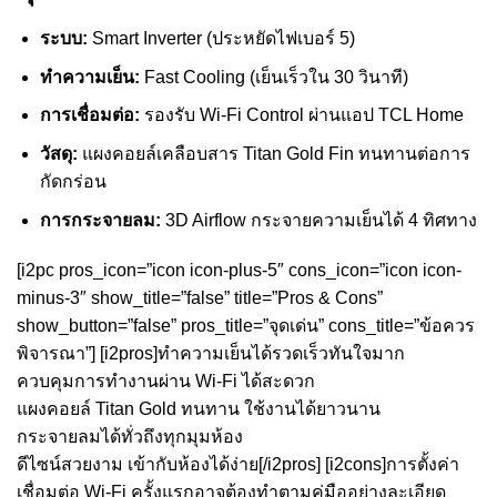
ระบบ:
Smart Inverter (ประหยัดไฟเบอร์ 5)
ทำความเย็น:
Fast Cooling (เย็นเร็วใน 30 วินาที)
การเชื่อมต่อ:
รองรับ Wi-Fi Control ผ่านแอป TCL Home
วัสดุ:
แผงคอยล์เคลือบสาร Titan Gold Fin ทนทานต่อการ
กัดกร่อน
การกระจายลม:
3D Airflow กระจายความเย็นได้ 4 ทิศทาง
[i2pc pros_icon=”icon icon-plus-5″ cons_icon=”icon icon-
minus-3″ show_title=”false” title=”Pros & Cons”
show_button=”false” pros_title=”จุดเด่น” cons_title=”ข้อควร
พิจารณา”] [i2pros]ทำความเย็นได้รวดเร็วทันใจมาก
ควบคุมการทำงานผ่าน Wi-Fi ได้สะดวก
แผงคอยล์ Titan Gold ทนทาน ใช้งานได้ยาวนาน
กระจายลมได้ทั่วถึงทุกมุมห้อง
ดีไซน์สวยงาม เข้ากับห้องได้ง่าย[/i2pros] [i2cons]การตั้งค่า
เชื่อมต่อ Wi-Fi ครั้งแรกอาจต้องทำตามคู่มืออย่างละเอียด