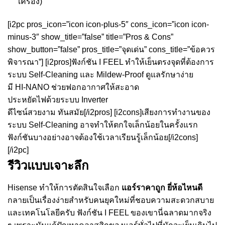
เครื่อง)
[i2pc pros_icon=”icon icon-plus-5″ cons_icon=”icon icon-
minus-3″ show_title=”false” title=”Pros & Cons”
show_button=”false” pros_title=”จุดเด่น” cons_title=”ข้อควร
พิจารณา”] [i2pros]ฟังก์ชัน I FEEL ทำให้เย็นตรงจุดที่ต้องการ
ระบบ Self-Cleaning และ Mildew-Proof ดูแลรักษาง่าย
มี HI-NANO ช่วยฟอกอากาศให้สะอาด
ประหยัดไฟด้วยระบบ Inverter
ดีไซน์สวยงาม ทันสมัย[/i2pros] [i2cons]เสียงการทำงานของ
ระบบ Self-Cleaning อาจทำให้ตกใจเล็กน้อยในครั้งแรก
ฟังก์ชันบางอย่างอาจต้องใช้เวลาเรียนรู้เล็กน้อย[/i2cons]
[/i2pc]
รีวิวแบบเจาะลึก
Hisense ทำให้การตัดสินใจเลือก
แอร์ราคาถูก ยี่ห้อไหนดี
กลายเป็นเรื่องง่ายสำหรับคนยุคใหม่ที่ชอบความสะดวกสบาย
และเทคโนโลยีครับ ฟังก์ชัน I FEEL ของเขานี่ฉลาดมากจริง