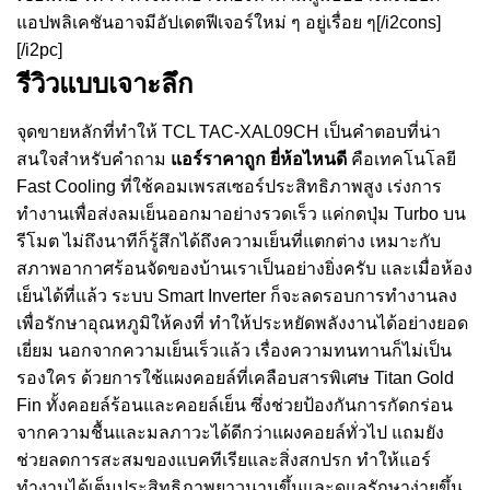
แอปพลิเคชันอาจมีอัปเดตฟีเจอร์ใหม่ ๆ อยู่เรื่อย ๆ[/i2cons]
[/i2pc]
รีวิวแบบเจาะลึก
จุดขายหลักที่ทำให้ TCL TAC-XAL09CH เป็นคำตอบที่น่า
สนใจสำหรับคำถาม
แอร์ราคาถูก ยี่ห้อไหนดี
คือเทคโนโลยี
Fast Cooling ที่ใช้คอมเพรสเซอร์ประสิทธิภาพสูง เร่งการ
ทำงานเพื่อส่งลมเย็นออกมาอย่างรวดเร็ว แค่กดปุ่ม Turbo บน
รีโมต ไม่ถึงนาทีก็รู้สึกได้ถึงความเย็นที่แตกต่าง เหมาะกับ
สภาพอากาศร้อนจัดของบ้านเราเป็นอย่างยิ่งครับ และเมื่อห้อง
เย็นได้ที่แล้ว ระบบ Smart Inverter ก็จะลดรอบการทำงานลง
เพื่อรักษาอุณหภูมิให้คงที่ ทำให้ประหยัดพลังงานได้อย่างยอด
เยี่ยม นอกจากความเย็นเร็วแล้ว เรื่องความทนทานก็ไม่เป็น
รองใคร ด้วยการใช้แผงคอยล์ที่เคลือบสารพิเศษ Titan Gold
Fin ทั้งคอยล์ร้อนและคอยล์เย็น ซึ่งช่วยป้องกันการกัดกร่อน
จากความชื้นและมลภาวะได้ดีกว่าแผงคอยล์ทั่วไป แถมยัง
ช่วยลดการสะสมของแบคทีเรียและสิ่งสกปรก ทำให้แอร์
ทำงานได้เต็มประสิทธิภาพยาวนานขึ้นและดูแลรักษาง่ายขึ้น