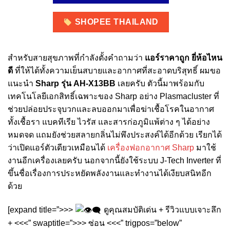
SHOPEE THAILAND
สำหรับสายสุขภาพที่กำลังตั้งคำถามว่า
แอร์ราคาถูก ยี่ห้อไหน
ดี
ที่ให้ได้ทั้งความเย็นสบายและอากาศที่สะอาดบริสุทธิ์ ผมขอ
แนะนำ
Sharp รุ่น AH-X13BB
เลยครับ ตัวนี้มาพร้อมกับ
เทคโนโลยีเอกสิทธิ์เฉพาะของ Sharp อย่าง Plasmacluster ที่
ช่วยปล่อยประจุบวกและลบออกมาเพื่อฆ่าเชื้อโรคในอากาศ
ทั้งเชื้อรา แบคทีเรีย ไวรัส และสารก่อภูมิแพ้ต่าง ๆ ได้อย่าง
หมดจด แถมยังช่วยสลายกลิ่นไม่พึงประสงค์ได้อีกด้วย เรียกได้
ว่าเปิดแอร์ตัวเดียวเหมือนได้
เครื่องฟอกอากาศ Sharp
มาใช้
งานอีกเครื่องเลยครับ นอกจากนี้ยังใช้ระบบ J-Tech Inverter ที่
ขึ้นชื่อเรื่องการประหยัดพลังงานและทำงานได้เงียบสนิทอีก
ด้วย
[expand title=”>>>
ดูคุณสมบัติเด่น + รีวิวแบบเจาะลึก
+ <<<” swaptitle=”>>> ซ่อน <<<” trigpos=”below”