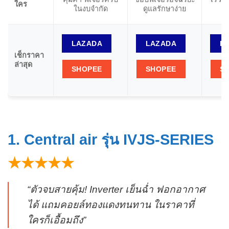
ใคร
ในงบจำกัด
ดูแลรักษาง่าย
ถ
LAZADA
LAZADA
L
เช็กราคา
ล่าสุด
SHOPEE
SHOPEE
S
1. Central air รุ่น IVJS-SERIES
★★★★★
“ตัวจบสายคุ้ม! Inverter เย็นฉ่ำ ฟอกอากาศ
ได้ แถมคอยล์ทองแดงทนทาน ในราคาที่
ใครก็เอื้อมถึง”