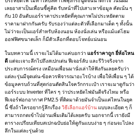
ประหยัดไฟ ไม่ทำให้บิลค่าไฟพุ่งกระฉูดจนน่าตกใจ วันนี้ผม
เลยอาสาเป็นเพื่อนซี้คู่คิด รับหน้าที่ไปเสาะหาข้อมูล คัดเน้น ๆ
กับ 10 อันดับแอร์ราคาประหยัดที่คุณภาพไม่ประหยัดตาม
ราคามาฝากกันครับ รับรองว่าแต่ละตัวที่เลือกมาเด็ด ๆ ทั้งนั้น
ไม่ว่าจะเป็นแอร์สำหรับห้องนอน ห้องนั่งเล่น หรือแม้แต่โฮม
ออฟฟิศขนาดเล็ก ก็มีตัวเลือกที่ตอบโจทย์แน่นอน
ในบทความนี้ เราจะไม่ได้มาแค่บอกว่า
แอร์ราคาถูก ยี่ห้อไหน
ดี
แต่จะเจาะลึกไปถึงสเปกเด่น ฟีเจอร์ลับ และรีวิวจริงจาก
ประสบการณ์ตรง เหมือนเพื่อนมานั่งเล่าให้ฟังกันเลยครับว่า
แต่ละรุ่นมีจุดเด่น-ข้อควรพิจารณาอะไรบ้าง เพื่อให้เพื่อน ๆ ได้
ข้อมูลครบถ้วนที่สุดก่อนตัดสินใจควักกระเป๋า เราจะมาดูกันว่า
แอร์ระบบ Inverter ที่ใคร ๆ ว่าประหยัดไฟมันดีจริงไหม หรือ
ฟีเจอร์ฟอกอากาศ PM2.5 ที่ติดมาด้วยมันจำเป็นแค่ไหนในยุค
นี้ ซึ่งถ้าใครอยากรู้ลึกเรื่อง
วิธีเลือกแอร์บ้าน
แบบละเอียด ๆ ก็
สามารถกดเข้าไปอ่านเพิ่มเติมได้เลยครับ นอกจากนี้ เรายังมี
ตารางเปรียบเทียบสเปกฉบับย่อให้ดูกันแบบง่าย ๆ ก่อนจะไปลง
ลึกในแต่ละรุ่นด้วย