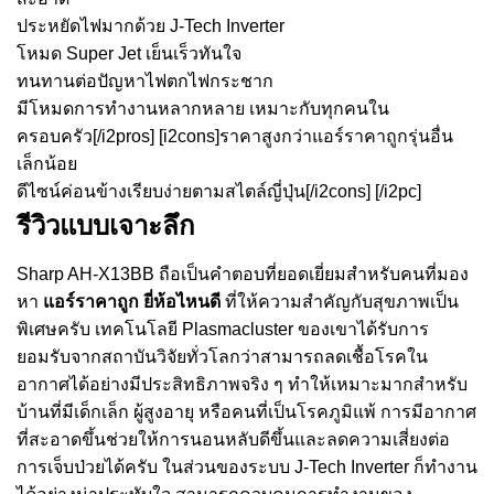
ประหยัดไฟมากด้วย J-Tech Inverter
โหมด Super Jet เย็นเร็วทันใจ
ทนทานต่อปัญหาไฟตกไฟกระชาก
มีโหมดการทำงานหลากหลาย เหมาะกับทุกคนใน
ครอบครัว[/i2pros] [i2cons]ราคาสูงกว่าแอร์ราคาถูกรุ่นอื่น
เล็กน้อย
ดีไซน์ค่อนข้างเรียบง่ายตามสไตล์ญี่ปุ่น[/i2cons] [/i2pc]
รีวิวแบบเจาะลึก
Sharp AH-X13BB ถือเป็นคำตอบที่ยอดเยี่ยมสำหรับคนที่มอง
หา
แอร์ราคาถูก ยี่ห้อไหนดี
ที่ให้ความสำคัญกับสุขภาพเป็น
พิเศษครับ เทคโนโลยี Plasmacluster ของเขาได้รับการ
ยอมรับจากสถาบันวิจัยทั่วโลกว่าสามารถลดเชื้อโรคใน
อากาศได้อย่างมีประสิทธิภาพจริง ๆ ทำให้เหมาะมากสำหรับ
บ้านที่มีเด็กเล็ก ผู้สูงอายุ หรือคนที่เป็นโรคภูมิแพ้ การมีอากาศ
ที่สะอาดขึ้นช่วยให้การนอนหลับดีขึ้นและลดความเสี่ยงต่อ
การเจ็บป่วยได้ครับ ในส่วนของระบบ J-Tech Inverter ก็ทำงาน