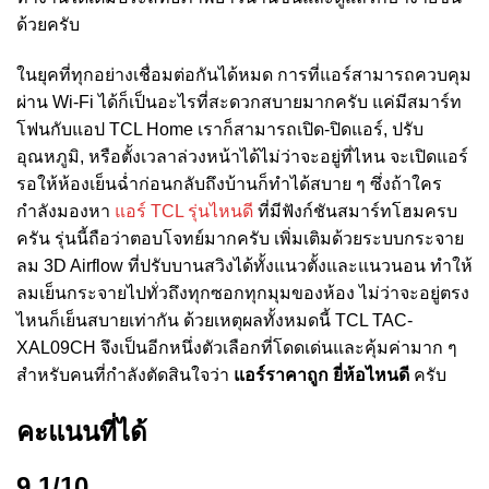
ด้วยครับ
ในยุคที่ทุกอย่างเชื่อมต่อกันได้หมด การที่แอร์สามารถควบคุม
ผ่าน Wi-Fi ได้ก็เป็นอะไรที่สะดวกสบายมากครับ แค่มีสมาร์ท
โฟนกับแอป TCL Home เราก็สามารถเปิด-ปิดแอร์, ปรับ
อุณหภูมิ, หรือตั้งเวลาล่วงหน้าได้ไม่ว่าจะอยู่ที่ไหน จะเปิดแอร์
รอให้ห้องเย็นฉ่ำก่อนกลับถึงบ้านก็ทำได้สบาย ๆ ซึ่งถ้าใคร
กำลังมองหา
แอร์ TCL รุ่นไหนดี
ที่มีฟังก์ชันสมาร์ทโฮมครบ
ครัน รุ่นนี้ถือว่าตอบโจทย์มากครับ เพิ่มเติมด้วยระบบกระจาย
ลม 3D Airflow ที่ปรับบานสวิงได้ทั้งแนวตั้งและแนวนอน ทำให้
ลมเย็นกระจายไปทั่วถึงทุกซอกทุกมุมของห้อง ไม่ว่าจะอยู่ตรง
ไหนก็เย็นสบายเท่ากัน ด้วยเหตุผลทั้งหมดนี้ TCL TAC-
XAL09CH จึงเป็นอีกหนึ่งตัวเลือกที่โดดเด่นและคุ้มค่ามาก ๆ
สำหรับคนที่กำลังตัดสินใจว่า
แอร์ราคาถูก ยี่ห้อไหนดี
ครับ
คะแนนที่ได้
9.1/10