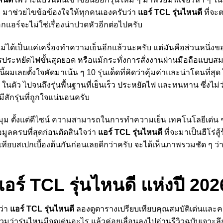
้ใจ มาช่วยไขข้อข้องใจให้ทุกคนเองครับว่า
แอร์ TCL รุ่นไหนดี
ที่จะ
อกแอร์จะไม่ใช่เรื่องน่าปวดหัวอีกต่อไปครับ
ม่ได้เป็นแค่เครื่องทำความเย็นอีกแล้วนะครับ แต่มันคือส่วนหนึ่
 การประหยัดไฟขั้นสุดยอด หรือแม้กระทั่งการสั่งงานผ่านมือถือแบบสม
เลยตั้งใจคัดมาเน้น ๆ 10 รุ่นเด็ดที่คิดว่าคุ้มค่าและน่าโดนที่สุด ไล่ต
ในตัว ไปจนถึงรุ่นพื้นฐานที่เย็นเร็ว ประหยัดไฟ และทนทาน ซึ่งไม่ว่
สักรุ่นที่ถูกใจแน่นอนครับ
ุม ตั้งแต่ดีไซน์ ความสามารถในการทำความเย็น เทคโนโลยีเด่น ๆ
ข้อมูลครบที่สุดก่อนตัดสินใจว่า
แอร์ TCL รุ่นไหนดี
ที่จะมาเป็นฮีโร่ส
ทียบสเปกเบื้องต้นกันก่อนเลยดีกว่าครับ จะได้เห็นภาพรวมชัด ๆ ว่าแ
แอร์ TCL รุ่นไหนดี แห่งปี 202
ว่า
แอร์ TCL รุ่นไหนดี
ลองดูตารางเปรียบเทียบคุณสมบัติเด่นและคะ
มว่ารุ่นไหนมีจุดเด่นอะไร แล้วค่อยเลื่อนลงไปอ่านรีวิวฉบับเจาะลึ