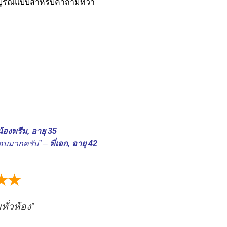
บูรณ์แบบสำหรับคำถามที่ว่า
้องพรีม, อายุ 35
ชอบมากครับ” –
พี่เอก, อายุ 42
★★
ั่วห้อง”