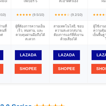
ntrol
ไฟเบอร์ 5
สะอาดตัวเอง
Re
/10)
★★★★★
(9.5/10)
★★★★☆
(9.2/10)
★★★★
านที่
ผู้ที่ต้องการความเย็น
สายเทคโนโลยี, ชอบ
ผู้ใช้งาน
 คนที่
เร็ว, ทนทาน, และ
ความสะดวกสบาย,
ความคุ้
าศ
ควบคุมผ่านมือถือได้
ต้องการแอร์ที่สั่งงาน
เย็นพื้นฐา
สะดวก
ด้วยเสียงได้
LAZADA
LAZADA
LAZ
SHOPEE
SHOPEE
SHO