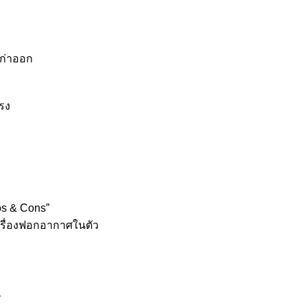
ก่าออก
รง
ros & Cons”
ะเครื่องฟอกอากาศในตัว
น