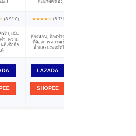
start
สะอาดตัวเอง
เอง
☆
(8.9/10)
★★★★☆
(8.7/10)
★★★★☆
(8.5/10)
★
ทั่วไป, เน้น
ห้องนอน, ห้องทำงาน
ผู้ที่ต้องการฟีเจอร์
ห้อ
มค่า, ความ
ที่ต้องการความเย็น
ครบ, ดีไซน์สวย, และ
ต้
นที่เชื่อถือ
ฉ่ำและประหยัดไฟ
ควบคุมผ่านแอปได้
ยลม
ได้
ADA
LAZADA
LAZADA
PEE
SHOPEE
SHOPEE