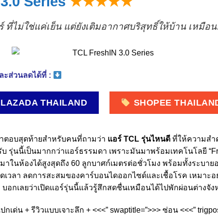
3.0 Series
★★★★★
ที่ไม่ใช่แค่เย็น แต่ยังเติมอากาศบริสุทธิ์ให้บ้าน เหมือ
ะส่วนลดได้ที่ :
LAZADA THAILAND
SHOPEE THAILAN
ำตอบสุดท้ายสำหรับคนที่ถามว่า
แอร์ TCL รุ่นไหนดี
ที่ให้ความสำ
ครับ รุ่นนี้เป็นมากกว่าแอร์ธรรมดา เพราะมันมาพร้อมเทคโนโลยี “Fr
าในห้องได้สูงสุดถึง 60 ลูกบาศก์เมตรต่อชั่วโมง พร้อมทั้งระบา
วลา ลดการสะสมของคาร์บอนไดออกไซด์และเชื้อโรค เหมาะอย่างยิ่ง
บ บอกเลยว่าเปิดแอร์รุ่นนี้แล้วรู้สึกสดชื่นเหมือนได้ไปพักผ่อนต่างจัง
เปกเด่น + รีวิวแบบเจาะลึก + <<<” swaptitle=”>>> ซ่อน <<<” trigp