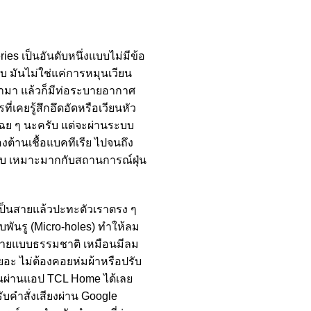
ies เป็นอันดับหนึ่งแบบไม่มีข้อ
บ มันไม่ใช่แค่การหมุนเวียน
ข้ามา แล้วก็มีท่อระบายอากาศ
่เคยรู้สึกอึดอัดหรือเวียนหัว
าเฉย ๆ นะครับ แต่จะผ่านระบบ
งต้านเชื้อแบคทีเรีย ไปจนถึง
ับ เหมาะมากกับสถานการณ์ฝุ่น
าเป็นสายแล้วปะทะตัวเราตรง ๆ
บพันรู (Micro-holes) ทำให้ลม
สบายแบบธรรมชาติ เหมือนมีลม
อะ ไม่ต้องคอยห่มผ้าหรือปรับ
านผ่านแอป TCL Home ได้เลย
ับคำสั่งเสียงผ่าน Google