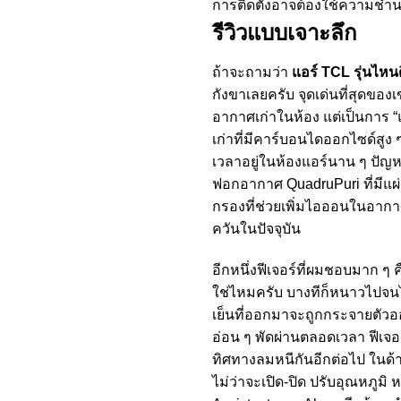
การติดตั้งอาจต้องใช้ความชำนา
รีวิวแบบเจาะลึก
ถ้าจะถามว่า
แอร์ TCL รุ่นไหนด
กังขาเลยครับ จุดเด่นที่สุดขอ
อากาศเก่าในห้อง แต่เป็นการ “
เก่าที่มีคาร์บอนไดออกไซด์สูง 
เวลาอยู่ในห้องแอร์นาน ๆ ปัญห
ฟอกอากาศ QuadruPuri ที่มีแผ่น
กรองที่ช่วยเพิ่มไอออนในอาก
ควันในปัจจุบัน
อีกหนึ่งฟีเจอร์ที่ผมชอบมาก ๆ
ใช่ไหมครับ บางทีก็หนาวไปจนไม
เย็นที่ออกมาจะถูกกระจายตัวอ
อ่อน ๆ พัดผ่านตลอดเวลา ฟีเจ
ทิศทางลมหนีกันอีกต่อไป ในด้
ไม่ว่าจะเปิด-ปิด ปรับอุณหภูมิ