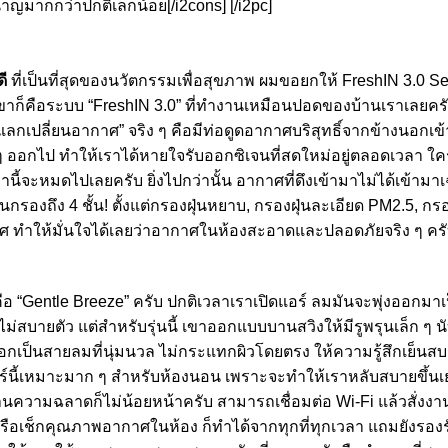
ญมากกว่าปกติเล็กน้อย[/i2cons] [/i2pc]
ี
ที่เป็นที่สุดของนวัตกรรมเพื่อสุขภาพ ผมขอยกให้ FreshIN 3.0 Ser
งเขาก็คือระบบ “FreshIN 3.0” ที่ทำงานเหมือนปอดของบ้านเราเลยครั
แลกเปลี่ยนอากาศ” จริง ๆ คือมีท่อดูดอากาศบริสุทธิ์จากข้างนอกเ
ๆ ออกไป ทำให้เราได้หายใจรับออกซิเจนที่สดใหม่อยู่ตลอดเวลา ใครที
านี้จะหมดไปเลยครับ ยิ่งไปกว่านั้น อากาศที่ดึงเข้ามาไม่ได้เข้าม
กรองถึง 4 ชั้น! ตั้งแต่กรองฝุ่นหยาบ, กรองฝุ่นละเอียด PM2.5, กรอ
าศ ทำให้มั่นใจได้เลยว่าอากาศในห้องสะอาดและปลอดภัยจริง ๆ คร
 คือ “Gentle Breeze” ครับ ปกติเวลาเราเปิดแอร์ ลมมันจะพุ่งออกม
่สบายตัว แต่สำหรับรุ่นนี้ เขาออกแบบบานสวิงให้มีรูพรุนเล็ก ๆ นั
อกเป็นสายลมที่นุ่มนวล ไม่กระแทกผิวโดยตรง ให้ความรู้สึกเย็น
อร์นี้เหมาะมาก ๆ สำหรับห้องนอน เพราะจะทำให้เราหลับสบายขึ้นเย
านความฉลาดก็ไม่น้อยหน้าครับ สามารถเชื่อมต่อ Wi-Fi แล้วสั่งง
 หรือเช็กคุณภาพอากาศในห้อง ก็ทำได้จากทุกที่ทุกเวลา แถมยังรองร