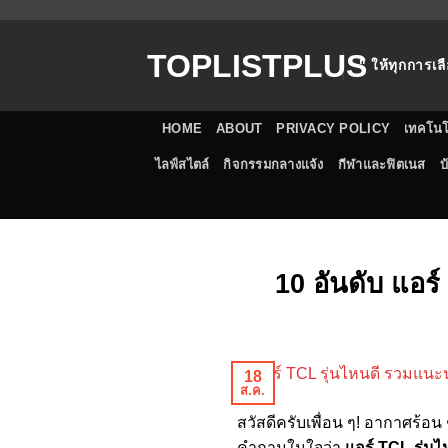
ข้าม
ไป
TOPLISTPLUS
ยัง
" ให้ทุกการเลื
เนื้อหา
HOME
ABOUT
PRIVACY POLICY
เทคโนโ
ไลฟ์สไตล์
กิจกรรมกลางแจ้ง
กีฬาและฟิตเนส
บ
10 อันดับ แอร์
18
ส.ค.
สวัสดีครับเพื่อน ๆ! อากาศร้อ
คำถามในใจว่า
แอร์ TCL รุ่นไ