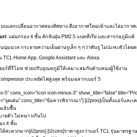
บบแลกเปลี่ยนอากาศสองทิศทาง ดึงอากาศใหม่เข้าและไล่อากาศเ
ri:
แผ่นกรอง 4 ชั้น ดักจับฝุ่น PM2.5 แบคทีเรีย และสารก่อภูมิแพ้
นุ่มนวล กระจายความเย็นผ่านรูเล็ก ๆ กว่าพันรู ไม่ปะทะตัวโดยต
น TCL Home App, Google Assistant และ Alexa
ซอร์ที่รีโมท ช่วยปรับอุณหภูมิให้เหมาะสมกับตำแหน่งผู้ใช้งาน
Compressor ประหยัดไฟสูงสุด พร้อมฉลากเบอร์ 5
us-5″ cons_icon=”icon icon-minus-3″ show_title=”false” title=”P
e=”จุดเด่น” cons_title=”ข้อควรพิจารณา”] [i2pros]เป็นทั้งแอร์แล
มอับชื้น
บายตัว ไม่หนาวเกินไป
ง 4 ชั้น
ได้สะดวกมาก[/i2pros] [i2cons]ราคาสูงกว่าแอร์ TCL รุ่นมาตรฐา