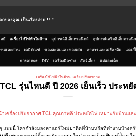
อกของคุณ เป็นเรื่องง่าย !! "
ลยี
เครื่องใช้ไฟฟ้าในบ้าน
อุปกรณ์อิเล็กทรอนิกส์
อุปกรณ์เสริมอิเล็กทรอนิก
้านและสวน
เคมีภัณฑ์
ของสะสมและของเล่น
อาหารและเครื่องดื่ม
แคมปิ้
การเกษตร
DIY
เครื่องมือช่าง
สัตว์เลี้ยง
แม่และเด็ก
เครื่องใช้ไฟฟ้าในบ้าน
,
เครื่องปรับอากาศ
 TCL รุ่นไหนดี ปี 2026 เย็นเร็ว ประหย
น ๆ แบบนี้ ใครกำลังมองหาแอร์ใหม่มาติดที่บ้านหรือที่ทำงานบ้างคร
หนดี
เพราะแบรนด์นี้เขาขยันออกรุ่นใหม่ ๆ มาพร้อมฟีเจอร์ล้ำ ๆ ในรา