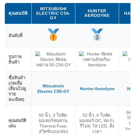
MITSUBISHI
HUNTER
คุณสมบัติ
ELECTRIC C56-
HAT
AERODYNE
GY
อันดับที่
รูปภาพ
สินค้า
ชื่อสินค้า
(กดเพื่อ
Mitsubishi
เลื่อนไปดู
Hunter Aerodyne
Hat
Electric C56-GY
ราย
ละเอียด)
56 นิ
56 นิ้ว, 3 ใบพัด,
52 นิ้ว, 4 ใบพัด,
The
คุณสมบัติ
มอเตอร์ทนทาน,
มอเตอร์ DC, Wi-Fi,
ปร
เด่น
Thermal Fuse,
รีโมท, ไฟ LED, ตั้ง
ระดับ
สวิตช์แบบกล่อง
เวลา