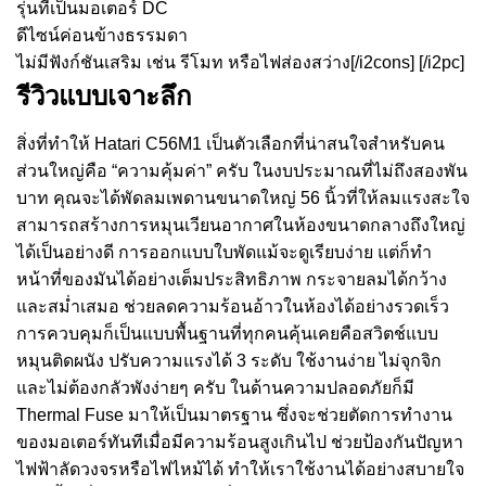
รุ่นที่เป็นมอเตอร์ DC
ดีไซน์ค่อนข้างธรรมดา
ไม่มีฟังก์ชันเสริม เช่น รีโมท หรือไฟส่องสว่าง[/i2cons] [/i2pc]
รีวิวแบบเจาะลึก
สิ่งที่ทำให้ Hatari C56M1 เป็นตัวเลือกที่น่าสนใจสำหรับคน
ส่วนใหญ่คือ “ความคุ้มค่า” ครับ ในงบประมาณที่ไม่ถึงสองพัน
บาท คุณจะได้พัดลมเพดานขนาดใหญ่ 56 นิ้วที่ให้ลมแรงสะใจ
สามารถสร้างการหมุนเวียนอากาศในห้องขนาดกลางถึงใหญ่
ได้เป็นอย่างดี การออกแบบใบพัดแม้จะดูเรียบง่าย แต่ก็ทำ
หน้าที่ของมันได้อย่างเต็มประสิทธิภาพ กระจายลมได้กว้าง
และสม่ำเสมอ ช่วยลดความร้อนอ้าวในห้องได้อย่างรวดเร็ว
การควบคุมก็เป็นแบบพื้นฐานที่ทุกคนคุ้นเคยคือสวิตช์แบบ
หมุนติดผนัง ปรับความแรงได้ 3 ระดับ ใช้งานง่าย ไม่จุกจิก
และไม่ต้องกลัวพังง่ายๆ ครับ ในด้านความปลอดภัยก็มี
Thermal Fuse มาให้เป็นมาตรฐาน ซึ่งจะช่วยตัดการทำงาน
ของมอเตอร์ทันทีเมื่อมีความร้อนสูงเกินไป ช่วยป้องกันปัญหา
ไฟฟ้าลัดวงจรหรือไฟไหม้ได้ ทำให้เราใช้งานได้อย่างสบายใจ