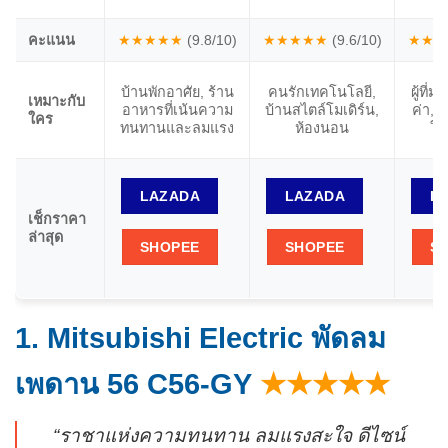
คะแนน
★★★★★
(9.8/10)
★★★★★
(9.6/10)
★★★
บ้านพักอาศัย, ร้าน
คนรักเทคโนโลยี,
ผู้ที่
เหมาะกับ
อาหารที่เน้นความ
บ้านสไตล์โมเดิร์น,
ค่า, ห
ใคร
ทนทานและลมแรง
ห้องนอน
ใช
LAZADA
LAZADA
L
เช็กราคา
ล่าสุด
SHOPEE
SHOPEE
S
1. Mitsubishi Electric พัดลม
เพดาน 56 C56-GY
★★★★★
“ราชาแห่งความทนทาน ลมแรงสะใจ ดีไซน์