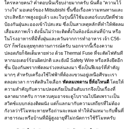
ใครหลายคน? คำตอบนั้นเรียบง่ายมากครับ นั่นคือ “ความไว้
วางใจ” มอเตอร์ของ Mitsubishi ขึ้นชื่อเรื่องความทนทานและ
ประสิทธิภาพสูงอยู่แล้ว และในรุ่นนี้ก็ใช้มอเตอร์แบบปิดที่ช่วย
ป้องกันฝุ่นละอองเข้าไปสะสม ซึ่งเป็นสาเหตุหลักที่ทำให้พัดลม
เสื่อมสภาพเร็ว ดังนั้นไม่ว่าจะติดตั้งในห้องนั่งเล่นที่บ้าน หรือ
ในโรงอาหารที่มีทั้งฝุ่นและควันจากการทำอาหาร เจ้า C56-
GY ก็พร้อมลุยทุกสถานการณ์ครับ นอกจากนี้เรื่องความ
ปลอดภัยก็จัดเต็มหายห่วง ด้วย Thermal Fuse ที่จะตัดไฟทันที
หากมอเตอร์ร้อนผิดปกติ และยังมี Safety Wire หรือสลิงยึดอีก
ชั้น ป้องกันพรากพัดลมร่วงหล่นลงมา ซึ่งเป็นฟีเจอร์ที่สำคัญ
มากๆ สำหรับเครื่องใช้ไฟฟ้าที่ต้องแขวนอยู่เหนือศีรษะเรา
ตลอดเวลา การตัดสินใจเลือก
พัดลมเพดาน ยี่ห้อไหนดี
โดยให้
ความสำคัญกับความปลอดภัยเป็นอันดับแรกจึงเป็นเรื่องที่
ฉลาดมากครับ การควบคุมอาจจะดูโบราณไปนิดเพราะเป็น
สวิตช์แบบกล่องติดผนัง แต่ก็แลกมากับความเสถียรที่ไม่ต้อง
กังวลว่ารีโมทจะหายหรือถ่านจะหมด ทำให้มันเหมาะกับพื้นที่
สาธารณะหรือบ้านที่มีผู้สูงอายุที่ไม่ถนัดการใช้รีโมทครับ