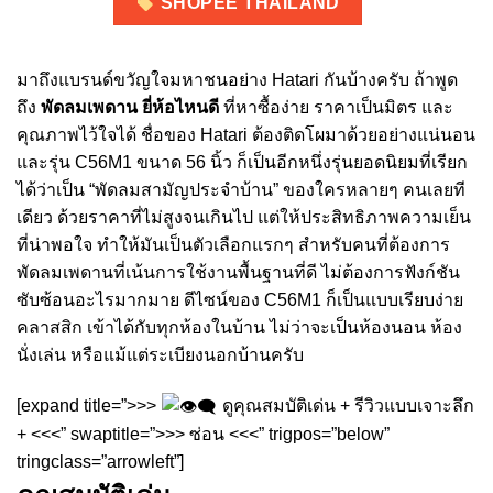
SHOPEE THAILAND
มาถึงแบรนด์ขวัญใจมหาชนอย่าง Hatari กันบ้างครับ ถ้าพูด
ถึง
พัดลมเพดาน ยี่ห้อไหนดี
ที่หาซื้อง่าย ราคาเป็นมิตร และ
คุณภาพไว้ใจได้ ชื่อของ Hatari ต้องติดโผมาด้วยอย่างแน่นอน
และรุ่น C56M1 ขนาด 56 นิ้ว ก็เป็นอีกหนึ่งรุ่นยอดนิยมที่เรียก
ได้ว่าเป็น “พัดลมสามัญประจำบ้าน” ของใครหลายๆ คนเลยที
เดียว ด้วยราคาที่ไม่สูงจนเกินไป แต่ให้ประสิทธิภาพความเย็น
ที่น่าพอใจ ทำให้มันเป็นตัวเลือกแรกๆ สำหรับคนที่ต้องการ
พัดลมเพดานที่เน้นการใช้งานพื้นฐานที่ดี ไม่ต้องการฟังก์ชัน
ซับซ้อนอะไรมากมาย ดีไซน์ของ C56M1 ก็เป็นแบบเรียบง่าย
คลาสสิก เข้าได้กับทุกห้องในบ้าน ไม่ว่าจะเป็นห้องนอน ห้อง
นั่งเล่น หรือแม้แต่ระเบียงนอกบ้านครับ
[expand title=”>>>
ดูคุณสมบัติเด่น + รีวิวแบบเจาะลึก
+ <<<” swaptitle=”>>> ซ่อน <<<” trigpos=”below”
tringclass=”arrowleft”]