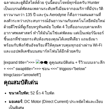
ฉลาดและดูดีมีสไตล์ด้วย รุ่นนี้ตอบโจทย์ทุกข้อครับ Hunter
เป็นแบรนด์พัดลมเพดานระดับพรีเมียมจากอเมริกาที่มีประวัติ
ยาวนานกว่า 135 ปี และรุ่น Aerodyne ก็คือการผสมผสานที่
ลงตัวระหว่างประสบการณ์อันยาวนานกับเทคโนโลยีสมัยใหม่
ด้วยดีไซน์ที่ดูเรียบหรูทันสมัย ใบพัด 4 ใบที่ออกแบบตามหลัก
อากาศพลศาสตร์ ทำให้มันไม่ใช่แค่พัดลม แต่เป็นเฟอร์นิเจอร์
ชิ้นเอกที่ช่วยยกระดับห้องของคุณได้เลยทีเดียว แถมยังมา
พร้อมกับฟังก์ชันอัจฉริยะที่ให้คุณควบคุมทุกอย่างผ่าน Wi-Fi
และแอปพลิเคชันบนสมาร์ทโฟนได้อีกด้วยครับ
[expand title=”>>>
ดูคุณสมบัติเด่น + รีวิวแบบเจาะลึก
+ <<<” swaptitle=”>>> ซ่อน <<<” trigpos=”below”
tringclass=”arrowleft”]
คุณสมบัติเด่น
ขนาดใบพัด:
52 นิ้ว 4 ใบพัด
มอเตอร์:
DC Motor (Direct Current) ประหยัดไฟและเงียบ
เป็นพิเศษ