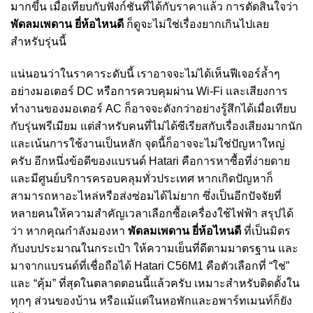
มากขึ้น เมื่อเทียบกับฟังก์ชันที่ได้กับราคาแล้ว การตัดสินใจว่า
พัดลมเพดาน ยี่ห้อไหนดี
ก็ดูจะไม่ใช่เรื่องยากเกินไปเลย
สำหรับรุ่นนี้
แน่นอนว่าในราคาระดับนี้ เราอาจจะไม่ได้เห็นฟีเจอร์ล้ำๆ
อย่างมอเตอร์ DC หรือการควบคุมผ่าน Wi-Fi และเสียงการ
ทำงานของมอเตอร์ AC ก็อาจจะดังกว่าอย่างรู้สึกได้เมื่อเทียบ
กับรุ่นพรีเมียม แต่สำหรับคนที่ไม่ได้ซีเรียสกับเรื่องเสียงมากนัก
และเน้นการใช้งานเป็นหลัก จุดนี้ก็อาจจะไม่ใช่ปัญหาใหญ่
ครับ อีกหนึ่งข้อดีของแบรนด์ Hatari คือการหาซื้อที่ง่ายดาย
และมีศูนย์บริการครอบคลุมทั่วประเทศ หากเกิดปัญหาก็
สามารถหาอะไหล่หรือส่งซ่อมได้ไม่ยาก ซึ่งเป็นอีกปัจจัยที่
หลายคนให้ความสำคัญเวลาเลือกซื้อเครื่องใช้ไฟฟ้า สรุปได้
ว่า หากคุณกำลังมองหา
พัดลมเพดาน ยี่ห้อไหนดี
ที่เป็นมิตร
กับงบประมาณในกระเป๋า ให้ความเย็นที่ดีตามมาตรฐาน และ
มาจากแบรนด์ที่เชื่อถือได้ Hatari C56M1 คือตัวเลือกที่ “ใช่”
และ “คุ้ม” ที่สุดในตลาดตอนนี้แล้วครับ เหมาะสำหรับติดตั้งใน
ทุกๆ ส่วนของบ้าน หรือแม้แต่ในหอพักและอพาร์ทเมนท์ก็ยัง