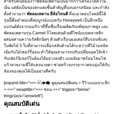
สำหรับคนที่มองว่าพัดลมเพดานเป็นมากกว่าเครื่องให้ความ
เย็น แต่ยังเป็นของตกแต่งชิ้นสำคัญที่บ่งบอกรสนิยม และกำลัง
ตั้งคำถามว่า
พัดลมเพดาน ยี่ห้อไหนดี
ที่จะมาตอบโจทย์นี้ได้
รุ่นนี้คือคำตอบที่สมบูรณ์แบบครับ Honeywell เป็นอีกหนึ่ง
แบรนด์ดังจากอเมริกาที่ขึ้นชื่อเรื่องผลิตภัณฑ์คุณภาพสูง และ
พัดลมเพดานรุ่น Carmel ก็โดดเด่นด้วยดีไซน์แบบคลาสสิก
ผสมผสานความรัสติกนิดๆ ด้วยตัวเรือนมอเตอร์สีบรอนซ์และ
ใบพัดไม้ 5 ใบที่สามารถเลือกสลับด้านได้ระหว่างสีไม้วอลนัท
เข้มกับไม้เชอร์รี่อ่อน ทำให้คุณสามารถปรับเปลี่ยนลุคให้เข้า
กับเฟอร์นิเจอร์ในห้องได้อย่างลงตัว แถมยังมาพร้อมโคมไฟ
แก้วสวยงามที่ให้แสงนวลตา ช่วยสร้างบรรยากาศอบอุ่นให้กับ
ห้องของคุณได้เป็นอย่างดีครับ
[expand title=”>>>
ดูคุณสมบัติเด่น + รีวิวแบบเจาะลึก
+ <<<” swaptitle=”>>> ซ่อน <<<” trigpos=”below”
tringclass=”arrowleft”]
คุณสมบัติเด่น