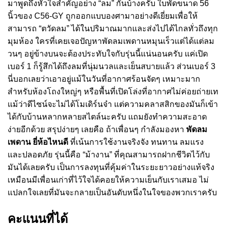
มาพูดถึงหัวใจสำคัญอย่าง “ลม” กันบ้างครับ ใบพัดขนาด 56
นิ้วของ C56-GY ถูกออกแบบองศามาอย่างดีเยี่ยมเพื่อให้
สามารถ “ตวัดลม” ได้ในปริมาณมากและส่งไปได้ไกลทั่วถึงทุก
มุมห้อง ใครที่เคยเจอปัญหาพัดลมเพดานหมุนเร็วแต่ได้แต่ลม
วนๆ อยู่ข้างบนจะต้องประทับใจกับรุ่นนี้แน่นอนครับ แค่เปิด
เบอร์ 1 ก็รู้สึกได้ถึงลมที่นุ่มนวลและเย็นสบายแล้ว ส่วนเบอร์ 3
นี่บอกเลยว่าเอาอยู่แม้ในวันที่อากาศร้อนจัดๆ เหมาะมาก
สำหรับห้องโถงใหญ่ๆ หรือพื้นที่เปิดโล่งที่อากาศไม่ค่อยถ่ายเท
แม้ว่าดีไซน์จะไม่ได้โมเดิร์นจ๋า แต่ความคลาสสิกของมันก็เข้า
ได้กับบ้านหลากหลายสไตล์นะครับ แถมยังทำความสะอาด
ง่ายอีกด้วย สรุปง่ายๆ เลยคือ ถ้าเพื่อนๆ กำลังมองหา
พัดลม
เพดาน ยี่ห้อไหนดี
ที่เน้นการใช้งานจริงจัง ทนทาน ลมแรง
และปลอดภัย รุ่นนี้คือ “ม้างาน” ที่คุณสามารถฝากชีวิตไว้กับ
มันได้เลยครับ เป็นการลงทุนที่คุ้มค่าในระยะยาวอย่างแท้จริง
เหมือนมีเพื่อนเก่าที่ไว้ใจได้คอยให้ความเย็นกับเราเสมอ ไม่
แปลกใจเลยที่มันจะกลายเป็นอันดับหนึ่งในใจของพวกเราครับ
คะแนนที่ได้