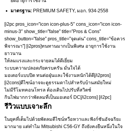
ยืดอายุการใช้งาน
มาตรฐาน:
PREMIUM SAFETY, มอก. 934-2558
[i2pc pros_icon=”icon icon-plus-5″ cons_icon=”icon icon-
minus-3″ show_title=”false” title=”Pros & Cons”
show_button=”false” pros_title=”จุดเด่น” cons_title=”ข้อควร
พิจารณา”] [i2pros]ทนทานมากเป็นพิเศษ อายุการใช้งาน
ยาวนาน
ให้ลมแรงและกระจายลมได้ดีเยี่ยม
ระบบความปลอดภัยครบครัน มั่นใจได้
มอเตอร์แบบปิด ทนต่อฝุ่นและใช้งานหนักได้ดี[/i2pros]
[i2cons]ดีไซน์อาจจะดูธรรมดาไปสำหรับบ้านสมัยใหม่
ไม่มีรีโมทคอนโทรล ต้องเดินไปปรับที่สวิตช์
กินไฟมากกว่าพัดลมที่เป็นมอเตอร์ DC[/i2cons] [/i2pc]
รีวิวแบบเจาะลึก
ในยุคที่เต็มไปด้วยพัดลมดีไซน์หวือหวาและฟังก์ชันอัจฉริยะ
มากมาย แต่ทำไม Mitsubishi C56-GY ถึงยังคงยืนหนึ่งในใจ