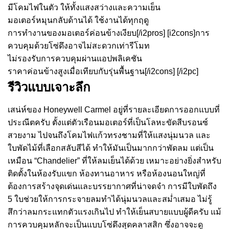
มีโคมไฟในตัว ให้ทั้งแสงสว่างและความเย็น
มอเตอร์หมุนกลับด้านได้ ใช้งานได้ทุกฤดู
การทำงานของมอเตอร์ค่อนข้างเงียบ[/i2pros] [i2cons]การ
ควบคุมด้วยโซ่ดึงอาจไม่สะดวกเท่ารีโมท
ไม่รองรับการควบคุมผ่านแอปพลิเคชัน
ราคาค่อนข้างสูงเมื่อเทียบกับรุ่นพื้นฐาน[/i2cons] [/i2pc]
รีวิวแบบเจาะลึก
เสน่ห์ของ Honeywell Carmel อยู่ที่รายละเอียดการออกแบบที่
ประณีตครับ ตั้งแต่ตัวเรือนมอเตอร์ที่เป็นโลหะขัดสีบรอนซ์
สวยงาม ไปจนถึงโคมไฟแก้วทรงชามที่ให้แสงนุ่มนวล และ
ใบพัดไม้ที่เลือกสลับสีได้ ทำให้มันเป็นมากกว่าพัดลม แต่เป็น
เหมือน “Chandelier” ที่ให้ลมเย็นได้ด้วย เหมาะอย่างยิ่งสำหรับ
ติดตั้งในห้องรับแขก ห้องทานอาหาร หรือห้องนอนใหญ่ที่
ต้องการสร้างจุดเด่นและบรรยากาศที่น่าจดจำ การมีใบพัดถึง
5 ใบช่วยให้การกระจายลมทำได้นุ่มนวลและสม่ำเสมอ ไม่รู้
สึกว่าลมกระแทกตัวแรงเกินไป ทำให้เย็นสบายแบบผู้ดีครับ แม้
การควบคุมหลักจะเป็นแบบโซ่ดึงสุดคลาสสิก ซึ่งอาจจะดู