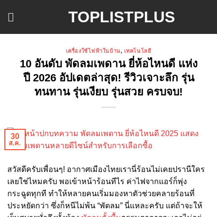
ข้าม
TOPLISTPLUS
ไป
ยัง
เนื้อหา
เครื่องใช้ไฟฟ้าในบ้าน
,
เทคโนโลยี
10 อันดับ พัดลมเพดาน ยี่ห้อไหนดี แห่ง
ปี 2026 อัปเดตล่าสุด! รีวิวเจาะลึก รุ่น
ทนทาน รุ่นเงียบ รุ่นสวย ครบจบ!
30
ส.ค.
สวัสดีครับเพื่อนๆ! อากาศเมืองไทยเรานี่ร้อนไม่เคยปรานีใคร
เลยใช่ไหมครับ พอเข้าหน้าร้อนทีไร ค่าไฟจากแอร์ก็พุ่ง
กระฉูดทุกที ทำให้หลายคนเริ่มมองหาตัวช่วยคลายร้อนที่
ประหยัดกว่า ซึ่งก็หนีไม่พ้น “พัดลม” นี่แหละครับ แต่ถ้าจะให้