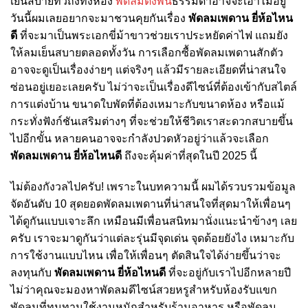
เย็นสบายทั่วถึงทั้งห้อง
พัดลมตั้งพื้น
ธรรมดาอาจจะเอาไม่อยู่
วันนี้ผมเลยอยากจะมาชวนคุยกันเรื่อง
พัดลมเพดาน ยี่ห้อไหน
ดี
ที่จะมาเป็นพระเอกขี่ม้าขาวช่วยเราประหยัดค่าไฟ แถมยัง
ให้ลมเย็นสบายตลอดทั้งวัน การเลือกซื้อพัดลมเพดานสักตัว
อาจจะดูเป็นเรื่องง่ายๆ แต่จริงๆ แล้วมีรายละเอียดที่น่าสนใจ
ซ่อนอยู่เยอะเลยครับ ไม่ว่าจะเป็นเรื่องดีไซน์ที่ต้องเข้ากับสไตล์
การแต่งบ้าน ขนาดใบพัดที่ต้องเหมาะกับขนาดห้อง หรือแม้
กระทั่งฟังก์ชันเสริมต่างๆ ที่จะช่วยให้ชีวิตเราสะดวกสบายขึ้น
ไปอีกขั้น หลายคนอาจจะกำลังปวดหัวอยู่ว่าแล้วจะเลือก
พัดลมเพดาน ยี่ห้อไหนดี
ถึงจะคุ้มค่าที่สุดในปี 2025 นี้
ไม่ต้องกังวลไปครับ! เพราะในบทความนี้ ผมได้รวบรวมข้อมูล
จัดอันดับ 10 สุดยอดพัดลมเพดานที่น่าสนใจที่สุดมาให้เพื่อนๆ
ได้ดูกันแบบเจาะลึก เหมือนมีเพื่อนสนิทมานั่งแนะนำข้างๆ เลย
ครับ เราจะมาดูกันว่าแต่ละรุ่นมีจุดเด่น จุดด้อยยังไง เหมาะกับ
การใช้งานแบบไหน เพื่อให้เพื่อนๆ ตัดสินใจได้ง่ายขึ้นว่าจะ
ลงทุนกับ
พัดลมเพดาน ยี่ห้อไหนดี
ที่จะอยู่กับเราไปอีกหลายปี
ไม่ว่าคุณจะมองหาพัดลมดีไซน์สวยหรูสำหรับห้องรับแขก
พัดลมที่ทนทานใช้งานหนักสำหรับร้านอาหาร หรือพัดลม