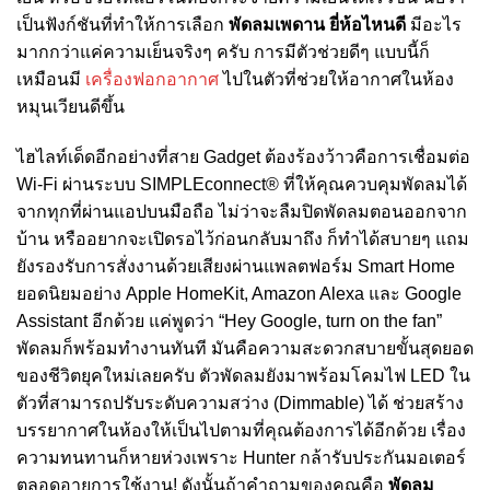
เป็นฟังก์ชันที่ทำให้การเลือก
พัดลมเพดาน ยี่ห้อไหนดี
มีอะไร
มากกว่าแค่ความเย็นจริงๆ ครับ การมีตัวช่วยดีๆ แบบนี้ก็
เหมือนมี
เครื่องฟอกอากาศ
ไปในตัวที่ช่วยให้อากาศในห้อง
หมุนเวียนดีขึ้น
ไฮไลท์เด็ดอีกอย่างที่สาย Gadget ต้องร้องว้าวคือการเชื่อมต่อ
Wi-Fi ผ่านระบบ SIMPLEconnect® ที่ให้คุณควบคุมพัดลมได้
จากทุกที่ผ่านแอปบนมือถือ ไม่ว่าจะลืมปิดพัดลมตอนออกจาก
บ้าน หรืออยากจะเปิดรอไว้ก่อนกลับมาถึง ก็ทำได้สบายๆ แถม
ยังรองรับการสั่งงานด้วยเสียงผ่านแพลตฟอร์ม Smart Home
ยอดนิยมอย่าง Apple HomeKit, Amazon Alexa และ Google
Assistant อีกด้วย แค่พูดว่า “Hey Google, turn on the fan”
พัดลมก็พร้อมทำงานทันที มันคือความสะดวกสบายขั้นสุดยอด
ของชีวิตยุคใหม่เลยครับ ตัวพัดลมยังมาพร้อมโคมไฟ LED ใน
ตัวที่สามารถปรับระดับความสว่าง (Dimmable) ได้ ช่วยสร้าง
บรรยากาศในห้องให้เป็นไปตามที่คุณต้องการได้อีกด้วย เรื่อง
ความทนทานก็หายห่วงเพราะ Hunter กล้ารับประกันมอเตอร์
ตลอดอายุการใช้งาน! ดังนั้นถ้าคำถามของคุณคือ
พัดลม