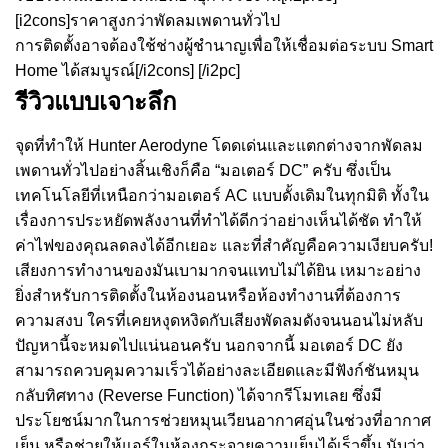
[i2cons]ราคาสูงกว่าพัดลมเพดานทั่วไป
การติดตั้งอาจต้องใช้ช่างผู้ชำนาญเพื่อให้เชื่อมต่อระบบ Smart
Home ได้สมบูรณ์[/i2cons] [/i2pc]
รีวิวแบบเจาะลึก
จุดที่ทำให้ Hunter Aerodyne โดดเด่นและแตกต่างจากพัดลม
เพดานทั่วไปอย่างสิ้นเชิงก็คือ “มอเตอร์ DC” ครับ ซึ่งเป็น
เทคโนโลยีที่เหนือกว่ามอเตอร์ AC แบบดั้งเดิมในทุกมิติ ทั้งใน
เรื่องการประหยัดพลังงานที่ทำได้ดีกว่าอย่างเห็นได้ชัด ทำให้
ค่าไฟของคุณลดลงได้อีกเยอะ และที่สำคัญคือความเงียบครับ!
เสียงการทำงานของมันเบามากจนแทบไม่ได้ยิน เหมาะอย่าง
ยิ่งสำหรับการติดตั้งในห้องนอนหรือห้องทำงานที่ต้องการ
ความสงบ ใครที่เคยหงุดหงิดกับเสียงพัดลมดังจนนอนไม่หลับ
ปัญหานี้จะหมดไปแน่นอนครับ นอกจากนี้ มอเตอร์ DC ยัง
สามารถควบคุมความเร็วได้อย่างละเอียดและมีฟังก์ชันหมุน
กลับทิศทาง (Reverse Function) ได้จากรีโมทเลย ซึ่งมี
ประโยชน์มากในการช่วยหมุนเวียนอากาศอุ่นในช่วงที่อากาศ
เย็น หรือช่วยให้แอร์ในห้องกระจายความเย็นได้เร็วขึ้น นับว่า