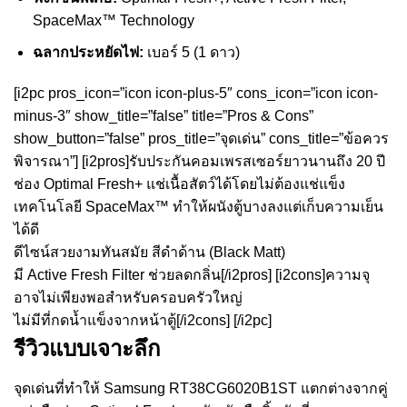
SpaceMax™ Technology
ฉลากประหยัดไฟ:
เบอร์ 5 (1 ดาว)
[i2pc pros_icon=”icon icon-plus-5″ cons_icon=”icon icon-
minus-3″ show_title=”false” title=”Pros & Cons”
show_button=”false” pros_title=”จุดเด่น” cons_title=”ข้อควร
พิจารณา”] [i2pros]รับประกันคอมเพรสเซอร์ยาวนานถึง 20 ปี
ช่อง Optimal Fresh+ แช่เนื้อสัตว์ได้โดยไม่ต้องแช่แข็ง
เทคโนโลยี SpaceMax™ ทำให้ผนังตู้บางลงแต่เก็บความเย็น
ได้ดี
ดีไซน์สวยงามทันสมัย สีดำด้าน (Black Matt)
มี Active Fresh Filter ช่วยลดกลิ่น[/i2pros] [i2cons]ความจุ
อาจไม่เพียงพอสำหรับครอบครัวใหญ่
ไม่มีที่กดน้ำแข็งจากหน้าตู้[/i2cons] [/i2pc]
รีวิวแบบเจาะลึก
จุดเด่นที่ทำให้ Samsung RT38CG6020B1ST แตกต่างจากคู่