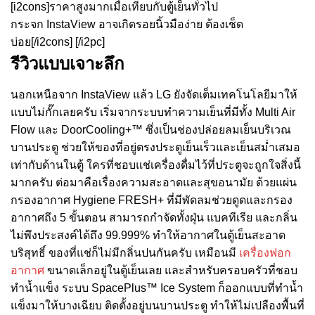
[i2cons]ราคาสูงมากเมื่อเทียบกับตู้เย็นทั่วไป
กระจก InstaView อาจเกิดรอยนิ้วมือง่าย ต้องเช็ด
บ่อย[/i2cons] [/i2pc]
รีวิวแบบเจาะลึก
นอกเหนือจาก InstaView แล้ว LG ยังจัดเต็มเทคโนโลยีมาให้
แบบไม่กั๊กเลยครับ เริ่มจากระบบทำความเย็นที่มีทั้ง Multi Air
Flow และ DoorCooling+™ ซึ่งเป็นช่องปล่อยลมเย็นบริเวณ
บานประตู ช่วยให้ของที่อยู่ตรงประตูเย็นเร็วและเย็นสม่ำเสมอ
เท่ากับด้านในตู้ ใครที่ชอบแช่เครื่องดื่มไว้ที่ประตูจะถูกใจสิ่งนี้
มากครับ ต่อมาคือเรื่องความสะอาดและสุขอนามัย ด้วยแผ่น
กรองอากาศ Hygiene FRESH+ ที่มีพัดลมช่วยดูดและกรอง
อากาศถึง 5 ขั้นตอน สามารถกำจัดทั้งฝุ่น แบคทีเรีย และกลิ่น
ไม่พึงประสงค์ได้ถึง 99.999% ทำให้อากาศในตู้เย็นสะอาด
บริสุทธิ์ ของที่แช่ก็ไม่มีกลิ่นปนกันครับ เหมือนมี
เครื่องฟอก
อากาศ
ขนาดเล็กอยู่ในตู้เย็นเลย และสำหรับครอบครัวที่ชอบ
ทำน้ำแข็ง ระบบ SpacePlus™ Ice System ก็ออกแบบที่ทำน้ำ
แข็งมาให้บางเฉียบ ติดตั้งอยู่บนบานประตู ทำให้ไม่เปลืองพื้นที่