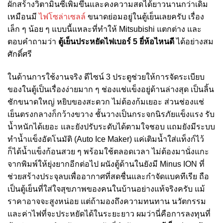
ผักสร้างวิตามินซีเพิ่มขึ้นและคงความสดได้ยาวนานกว่าเดิม
เหมือนมี
ไฟโซล่าเซลล์
ขนาดย่อมอยู่ในตู้เย็นเลยครับ เรื่อง
เล็ก ๆ น้อย ๆ แบบนี้แหละที่ทำให้ Mitsubishi แตกต่าง และ
ตอบคำถามว่า
ตู้เย็นประหยัดไฟเบอร์ 5 ยี่ห้อไหนดี
ได้อย่างสม
ศักดิ์ศรี
ในด้านการใช้งานจริง ดีไซน์ 3 ประตูช่วยให้การจัดระเบียบ
ของในตู้เป็นเรื่องง่ายมาก ๆ ช่องแช่แข็งอยู่ด้านล่างสุด เป็นลิ้น
ชักขนาดใหญ่ หยิบของสะดวก ไม่ต้องก้มเยอะ ส่วนช่องแช่
เย็นตรงกลางก็กว้างขวาง ชั้นวางเป็นกระจกนิรภัยแข็งแรง รับ
น้ำหนักได้เยอะ และยังปรับระดับได้ตามใจชอบ แถมยังมีระบบ
ทำน้ำแข็งอัตโนมัติ (Auto Ice Maker) แค่เติมน้ำใส่แท็งก์ไว้
ก็ได้น้ำแข็งก้อนสวย ๆ พร้อมใช้ตลอดเวลา ไม่ต้องมานั่งแกะ
จากพิมพ์ให้ยุ่งยากอีกต่อไป ผนังตู้ด้านในยังมี Minus ION ที่
ช่วยสร้างประจุลบเพื่ออากาศที่สดชื่นและกำจัดแบคทีเรีย ถือ
เป็นตู้เย็นที่ใส่ใจสุขภาพของคนในบ้านอย่างแท้จริงครับ แม้
ราคาอาจจะสูงหน่อย แต่ถ้ามองถึงความทนทาน นวัตกรรม
และค่าไฟที่จะประหยัดได้ในระยะยาว ผมว่านี่คือการลงทุนที่