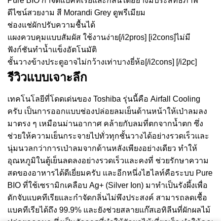
Pure BIO กำจัดแบคทีเรียและกลิ่นได้อย่างมีประสิทธิภาพ
ดีไซน์สวยงาม สี Morandi Grey ดูพรีเมียม
ช่องแช่ผักปรับความชื้นได้
แผงควบคุมแบบสัมผัส ใช้งานง่าย[/i2pros] [i2cons]ไม่มี
ฟังก์ชันทำน้ำแข็งอัตโนมัติ
ชั้นวางข้างประตูอาจไม่กว้างเท่าบางยี่ห้อ[/i2cons] [/i2pc]
รีวิวแบบเจาะลึก
เทคโนโลยีที่โดดเด่นของ Toshiba รุ่นนี้คือ Airfall Cooling
ครับ เป็นการออกแบบช่องปล่อยลมเย็นด้านหน้าให้เป่าลมลง
มาตรง ๆ เหมือนม่านอากาศ คล้ายกับลมที่ตกจากน้ำตก ซึ่ง
ช่วยให้ความเย็นกระจายไปทั่วทุกชั้นวางได้อย่างรวดเร็วและ
นุ่มนวลกว่าการเป่าลมจากด้านหลังเพียงอย่างเดียว ทำให้
อุณหภูมิในตู้เย็นลดลงอย่างรวดเร็วและคงที่ ช่วยรักษาความ
สดของอาหารได้ดีเยี่ยมครับ และอีกหนึ่งไฮไลท์คือระบบ Pure
BIO ที่ใช้เซรามิกเคลือบ Ag+ (Silver Ion) มาทำเป็นรังผึ้งเพื่อ
ดักจับแบคทีเรียและกำจัดกลิ่นไม่พึงประสงค์ สามารถลดเชื้อ
แบคทีเรียได้ถึง 99.9% และยังช่วยสลายแก๊สเอทิลีนที่ผักผลไม้