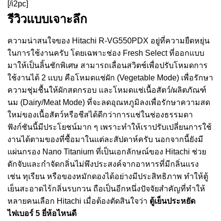
[/i2pc]
รีวิวแบบเจาะลึก
ความน่าสนใจของ Hitachi R-VG550PDX อยู่ที่ความยืดหยุ่น
ในการใช้งานครับ โดยเฉพาะช่อง Fresh Select ที่ออกแบบ
มาให้เป็นลิ้นชักพิเศษ สามารถเลื่อนสวิตช์เพื่อปรับโหมดการ
ใช้งานได้ 2 แบบ คือโหมดแช่ผัก (Vegetable Mode) เพื่อรักษา
ความชุ่มชื้นให้ผักสดกรอบ และโหมดแช่เนื้อสัตว์/ผลิตภัณฑ์
นม (Dairy/Meat Mode) ที่จะลดอุณหภูมิลงเพื่อรักษาความสด
ใหม่ของเนื้อสัตว์หรือชีสได้ดีกว่าการแช่ในช่องธรรมดา
ฟังก์ชันนี้มีประโยชน์มาก ๆ เพราะทำให้เราปรับเปลี่ยนการใช้
งานได้ตามของที่ซื้อมาในแต่ละสัปดาห์ครับ นอกจากนี้ยังมี
แผ่นกรอง Nano Titanium ที่เป็นเอกลักษณ์ของ Hitachi ช่วย
ดักจับและกำจัดกลิ่นไม่พึงประสงค์จากอาหารที่มีกลิ่นแรง
เช่น ทุเรียน หรือของหมักดองได้อย่างมีประสิทธิภาพ ทำให้ตู้
เย็นสะอาดไร้กลิ่นรบกวน ถือเป็นอีกหนึ่งปัจจัยสำคัญที่ทำให้
หลายคนเลือก Hitachi เมื่อต้องตัดสินใจว่า
ตู้เย็นประหยัด
ไฟเบอร์ 5 ยี่ห้อไหนดี