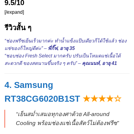
9.5/10
[/expand]
รีวิวสั้น ๆ
“ช่องฟรีซเย็นเร็วมากค่ะ ทำน้ำแข็งแป๊บเดียวก็ได้ใช้แล้ว ช่อง
แช่ของก็ใหญ่ดีค่ะ” –
พี่กิ๊ฟ, อายุ 35
“ชอบช่อง Fresh Select มากครับ ปรับเป็นโหมดแช่เนื้อได้
สะดวกดี ของสดนานขึ้นจริง ๆ ครับ” –
คุณนนท์, อายุ 41
4. Samsung
RT38CG6020B1ST
★★★★☆
“เย็นสม่ำเสมอทุกองศาด้วย All-around
Cooling พร้อมช่องแช่เนื้อสัตว์ไม่ต้องฟรีซ”