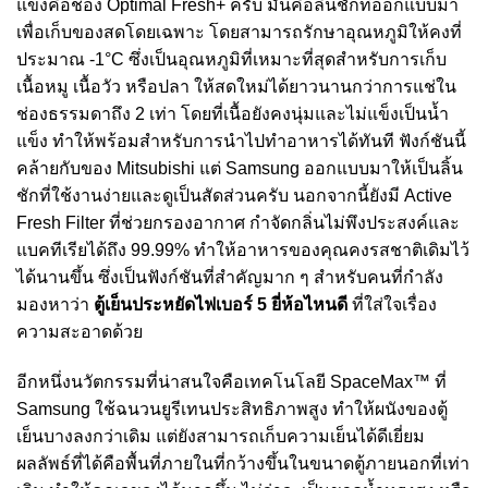
แข่งคือช่อง Optimal Fresh+ ครับ มันคือลิ้นชักที่ออกแบบมา
เพื่อเก็บของสดโดยเฉพาะ โดยสามารถรักษาอุณหภูมิให้คงที่
ประมาณ -1°C ซึ่งเป็นอุณหภูมิที่เหมาะที่สุดสำหรับการเก็บ
เนื้อหมู เนื้อวัว หรือปลา ให้สดใหม่ได้ยาวนานกว่าการแช่ใน
ช่องธรรมดาถึง 2 เท่า โดยที่เนื้อยังคงนุ่มและไม่แข็งเป็นน้ำ
แข็ง ทำให้พร้อมสำหรับการนำไปทำอาหารได้ทันที ฟังก์ชันนี้
คล้ายกับของ Mitsubishi แต่ Samsung ออกแบบมาให้เป็นลิ้น
ชักที่ใช้งานง่ายและดูเป็นสัดส่วนครับ นอกจากนี้ยังมี Active
Fresh Filter ที่ช่วยกรองอากาศ กำจัดกลิ่นไม่พึงประสงค์และ
แบคทีเรียได้ถึง 99.99% ทำให้อาหารของคุณคงรสชาติเดิมไว้
ได้นานขึ้น ซึ่งเป็นฟังก์ชันที่สำคัญมาก ๆ สำหรับคนที่กำลัง
มองหาว่า
ตู้เย็นประหยัดไฟเบอร์ 5 ยี่ห้อไหนดี
ที่ใส่ใจเรื่อง
ความสะอาดด้วย
อีกหนึ่งนวัตกรรมที่น่าสนใจคือเทคโนโลยี SpaceMax™ ที่
Samsung ใช้ฉนวนยูรีเทนประสิทธิภาพสูง ทำให้ผนังของตู้
เย็นบางลงกว่าเดิม แต่ยังสามารถเก็บความเย็นได้ดีเยี่ยม
ผลลัพธ์ที่ได้คือพื้นที่ภายในที่กว้างขึ้นในขนาดตู้ภายนอกที่เท่า