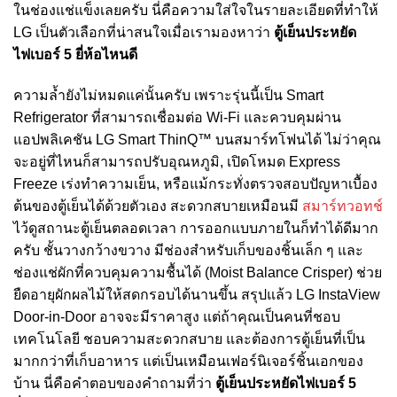
ในช่องแช่แข็งเลยครับ นี่คือความใส่ใจในรายละเอียดที่ทำให้
LG เป็นตัวเลือกที่น่าสนใจเมื่อเรามองหาว่า
ตู้เย็นประหยัด
ไฟเบอร์ 5 ยี่ห้อไหนดี
ความล้ำยังไม่หมดแค่นั้นครับ เพราะรุ่นนี้เป็น Smart
Refrigerator ที่สามารถเชื่อมต่อ Wi-Fi และควบคุมผ่าน
แอปพลิเคชัน LG Smart ThinQ™ บนสมาร์ทโฟนได้ ไม่ว่าคุณ
จะอยู่ที่ไหนก็สามารถปรับอุณหภูมิ, เปิดโหมด Express
Freeze เร่งทำความเย็น, หรือแม้กระทั่งตรวจสอบปัญหาเบื้อง
ต้นของตู้เย็นได้ด้วยตัวเอง สะดวกสบายเหมือนมี
สมาร์ทวอทช์
ไว้ดูสถานะตู้เย็นตลอดเวลา การออกแบบภายในก็ทำได้ดีมาก
ครับ ชั้นวางกว้างขวาง มีช่องสำหรับเก็บของชิ้นเล็ก ๆ และ
ช่องแช่ผักที่ควบคุมความชื้นได้ (Moist Balance Crisper) ช่วย
ยืดอายุผักผลไม้ให้สดกรอบได้นานขึ้น สรุปแล้ว LG InstaView
Door-in-Door อาจจะมีราคาสูง แต่ถ้าคุณเป็นคนที่ชอบ
เทคโนโลยี ชอบความสะดวกสบาย และต้องการตู้เย็นที่เป็น
มากกว่าที่เก็บอาหาร แต่เป็นเหมือนเฟอร์นิเจอร์ชิ้นเอกของ
บ้าน นี่คือคำตอบของคำถามที่ว่า
ตู้เย็นประหยัดไฟเบอร์ 5