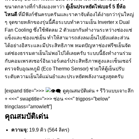
ขนาดกลางที่กำลังมองหาว่า
ตู้เย็นประหยัดไฟเบอร์ 5 ยี่ห้อ
ไหนดี
ที่มีฟังก์ชันครบครันและราคาจับต้องได้ง่ายกว่ารุ่นใหญ่
ๆ จุดขายหลักของรุ่นนี้คือระบบทำความเย็น Inverter x Dual
Fan Cooling ซึ่งใช้พัดลม 2 ตัวแยกกันทำงานระหว่างช่องแช่
แข็งและช่องแช่เย็น ทำให้สามารถส่งลมเย็นไปยังแต่ละส่วน
ได้อย่างอิสระและมีประสิทธิภาพ หมดปัญหาช่องฟรีซเย็นจัด
แต่ช่องธรรมดาเย็นไม่พอไปได้เลยครับ ระบบนี้ยังทำงานร่วม
กับคอมเพรสเซอร์อินเวอร์เตอร์ประสิทธิภาพสูงและเซ็นเซอร์
ตรวจจับอุณหภูมิ (Eco Thermo Sensor) ช่วยให้ตู้เย็นปรับ
ระดับความเย็นได้แม่นยำและประหยัดพลังงานสูงสุดครับ
[expand title=”>>>
ดูคุณสมบัติเด่น + รีวิวแบบเจาะลึก
+ <<<” swaptitle=”>>> ซ่อน <<<” trigpos=”below”
tringclass=”arrowleft”]
คุณสมบัติเด่น
ความจุ:
19.9 คิว (564 ลิตร)