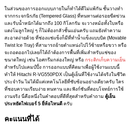
ในส่วนของการออกแบบภายในก็ทำได้ดีไม่แพ้กัน ชั้นวางทำ
จากกระจกนิรภัย (Tempered Glass) ที่ทนทานต่อรอยขีดข่วน
และรับน้ำหนักได้มากถึง 100 กิโลกรัม จะวางหม้อทั้งใบหรือ
แตงโมลูกใหญ่ ๆ ก็ไม่ต้องกลัวชั้นแอ่นครับ แถมยังทำความ
สะอาดง่ายด้วย ที่ช่องแช่แข็งก็มีที่ทำน้ำแข็งแบบบิด (Movable
Twist Ice Tray) ที่สามารถย้ายตำแหน่งไปไว้ซ้ายหรือขวา หรือ
จะถอดออกไปเลยก็ได้ถ้าต้องการพื้นที่เพิ่มสำหรับแช่ของ
ขนาดใหญ่ เช่น ไอศกรีมกล่องใหญ่ หรือ
กระติกเก็บความเย็น
สำหรับไปแคมป์ปิ้ง การออกแบบที่คิดมาเพื่อผู้ใช้งานแบบนี้
ทำให้ Hitachi R-VG550PDX เป็นตู้เย็นที่ใช้งานได้จริงในชีวิต
ประจำวัน ไม่ได้มีแค่เทคโนโลยีที่ซับซ้อนอย่างเดียวครับ ใคร
ที่ชอบความเรียบง่าย ทนทาน และฟังก์ชันที่ตอบโจทย์การใช้
งานจริง นี่คือหนึ่งในคำตอบที่ดีที่สุดสำหรับคำถาม
ตู้เย็น
ประหยัดไฟเบอร์ 5 ยี่ห้อไหนดี
ครับ
คะแนนที่ได้