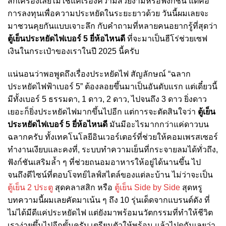
สักเครื่องเลยไม่ใช่แค่เรื่องความสวยงามหรือฟังก์ชัน แต่คือ
การลงทุนเพื่อความประหยัดในระยะยาวด้วย วันนี้ผมเลยจะ
มาชวนคุยกันแบบเจาะลึก กับคำถามที่หลายคนอยากรู้ที่สุดว่า
ตู้เย็นประหยัดไฟเบอร์ 5 ยี่ห้อไหนดี
ที่จะมาเป็นฮีโร่ช่วยเซฟ
เงินในกระเป๋าของเราในปี 2025 นี้ครับ
แน่นอนว่าพอพูดถึงเรื่องประหยัดไฟ สัญลักษณ์ “ฉลาก
ประหยัดไฟฟ้าเบอร์ 5” ต้องลอยขึ้นมาเป็นอันดับแรก แต่เดี๋ยวนี้
มีทั้งเบอร์ 5 ธรรมดา, 1 ดาว, 2 ดาว, ไปจนถึง 3 ดาว ยิ่งดาว
เยอะก็ยิ่งประหยัดไฟมากขึ้นไปอีก แต่การจะตัดสินใจว่า
ตู้เย็น
ประหยัดไฟเบอร์ 5 ยี่ห้อไหนดี
มันมีอะไรมากกว่าแค่ดาวบน
ฉลากครับ ทั้งเทคโนโลยีอินเวอร์เตอร์ที่ช่วยให้คอมเพรสเซอร์
ทำงานเงียบและคงที่, ระบบทำความเย็นที่กระจายลมได้ทั่วถึง,
ฟังก์ชันเสริมล้ำ ๆ ที่ช่วยถนอมอาหารให้อยู่ได้นานขึ้น ไป
จนถึงดีไซน์ที่ตอบโจทย์ไลฟ์สไตล์ของแต่ละบ้าน ไม่ว่าจะเป็น
ตู้เย็น 2 ประตู
สุดคลาสสิก หรือ
ตู้เย็น Side by Side
สุดหรู
บทความนี้ผมเลยคัดมาเน้น ๆ ถึง 10 รุ่นเด็ดจากแบรนด์ดัง ที่
ไม่ได้มีดีแค่ประหยัดไฟ แต่ยังมาพร้อมนวัตกรรมที่ทำให้ชีวิต
เราง่ายขึ้นไปอีกขั้นครับ เตรียมตัวให้พร้อม แล้วไปดูกันเลยว่า