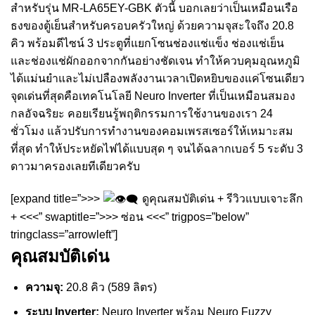
สำหรับรุ่น MR-LA65EY-GBK ตัวนี้ บอกเลยว่าเป็นเหมือนเรือ
ธงของตู้เย็นสำหรับครอบครัวใหญ่ ด้วยความจุสะใจถึง 20.8
คิว พร้อมดีไซน์ 3 ประตูที่แยกโซนช่องแช่แข็ง ช่องแช่เย็น
และช่องแช่ผักออกจากกันอย่างชัดเจน ทำให้ควบคุมอุณหภูมิ
ได้แม่นยำและไม่เปลืองพลังงานเวลาเปิดหยิบของแค่โซนเดียว
จุดเด่นที่สุดคือเทคโนโลยี Neuro Inverter ที่เป็นเหมือนสมอง
กลอัจฉริยะ คอยเรียนรู้พฤติกรรมการใช้งานของเรา 24
ชั่วโมง แล้วปรับการทำงานของคอมเพรสเซอร์ให้เหมาะสม
ที่สุด ทำให้ประหยัดไฟได้แบบสุด ๆ จนได้ฉลากเบอร์ 5 ระดับ 3
ดาวมาครองเลยทีเดียวครับ
[expand title=”>>>
ดูคุณสมบัติเด่น + รีวิวแบบเจาะลึก
+ <<<” swaptitle=”>>> ซ่อน <<<” trigpos=”below”
tringclass=”arrowleft”]
คุณสมบัติเด่น
ความจุ:
20.8 คิว (589 ลิตร)
ระบบ Inverter:
Neuro Inverter พร้อม Neuro Fuzzy