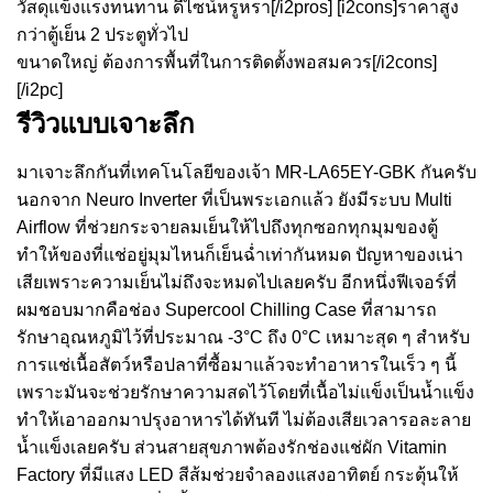
วัสดุแข็งแรงทนทาน ดีไซน์หรูหรา[/i2pros] [i2cons]ราคาสูง
กว่าตู้เย็น 2 ประตูทั่วไป
ขนาดใหญ่ ต้องการพื้นที่ในการติดตั้งพอสมควร[/i2cons]
[/i2pc]
รีวิวแบบเจาะลึก
มาเจาะลึกกันที่เทคโนโลยีของเจ้า MR-LA65EY-GBK กันครับ
นอกจาก Neuro Inverter ที่เป็นพระเอกแล้ว ยังมีระบบ Multi
Airflow ที่ช่วยกระจายลมเย็นให้ไปถึงทุกซอกทุกมุมของตู้
ทำให้ของที่แช่อยู่มุมไหนก็เย็นฉ่ำเท่ากันหมด ปัญหาของเน่า
เสียเพราะความเย็นไม่ถึงจะหมดไปเลยครับ อีกหนึ่งฟีเจอร์ที่
ผมชอบมากคือช่อง Supercool Chilling Case ที่สามารถ
รักษาอุณหภูมิไว้ที่ประมาณ -3°C ถึง 0°C เหมาะสุด ๆ สำหรับ
การแช่เนื้อสัตว์หรือปลาที่ซื้อมาแล้วจะทำอาหารในเร็ว ๆ นี้
เพราะมันจะช่วยรักษาความสดไว้โดยที่เนื้อไม่แข็งเป็นน้ำแข็ง
ทำให้เอาออกมาปรุงอาหารได้ทันที ไม่ต้องเสียเวลารอละลาย
น้ำแข็งเลยครับ ส่วนสายสุขภาพต้องรักช่องแช่ผัก Vitamin
Factory ที่มีแสง LED สีส้มช่วยจำลองแสงอาทิตย์ กระตุ้นให้