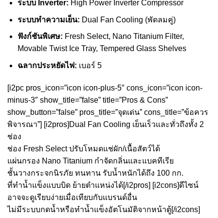
ระบบ Inverter:
High Power Inverter Compressor
ระบบทำความเย็น:
Dual Fan Cooling (พัดลมคู่)
ฟังก์ชันพิเศษ:
Fresh Select, Nano Titanium Filter,
Movable Twist Ice Tray, Tempered Glass Shelves
ฉลากประหยัดไฟ:
เบอร์ 5
[i2pc pros_icon=”icon icon-plus-5″ cons_icon=”icon icon-
minus-3″ show_title=”false” title=”Pros & Cons”
show_button=”false” pros_title=”จุดเด่น” cons_title=”ข้อควร
พิจารณา”] [i2pros]Dual Fan Cooling เย็นเร็วและทั่วถึงทั้ง 2
ช่อง
ช่อง Fresh Select ปรับโหมดแช่ผัก/เนื้อสัตว์ได้
แผ่นกรอง Nano Titanium กำจัดกลิ่นและแบคทีเรีย
ชั้นวางกระจกนิรภัย ทนทาน รับน้ำหนักได้ถึง 100 กก.
ที่ทำน้ำแข็งแบบบิด ย้ายตำแหน่งได้[/i2pros] [i2cons]ดีไซน์
อาจจะดูเรียบง่ายเมื่อเทียบกับแบรนด์อื่น
ไม่มีระบบกดน้ำหรือทำน้ำแข็งอัตโนมัติจากหน้าตู้[/i2cons]