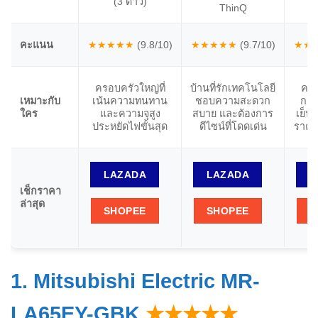
(3 ดาว)
ThinQ
คะแนน
★★★★★
(9.8/10)
★★★★★
(9.7/10)
★★
ครอบครัวใหญ่ที่
บ้านที่รักเทคโนโลยี
คร
เหมาะกับ
เน้นความทนทาน
ชอบความสะดวก
กลาง
ใคร
และความจุสูง
สบาย และต้องการ
เย็น
ประหยัดไฟขั้นสุด
ดีไซน์ที่โดดเด่น
ราคา
LAZADA
LAZADA
L
เช็กราคา
ล่าสุด
SHOPEE
SHOPEE
S
1. Mitsubishi Electric MR-
LA65EY-GBK
★★★★★