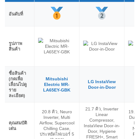
อันดับที่
รูปภาพ
สินค้า
ชื่อสินค้า
(กดเพื่อ
Mitsubishi
LG InstaView
H
เลื่อนไปดู
Electric MR-
Door-in-Door
V
ราย
LA65EY-GBK
ละเอียด)
21.7 คิว, Inverter
20.8 คิว, Neuro
19.9 
Linear
Inverter, Multi
Dual
Compressor,
คุณสมบัติ
Airflow, Supercool
Fr
InstaView Door-in-
เด่น
Chilling Case,
Na
Door, Hygiene
ประหยัดไฟเบอร์ 5
Fil
FRESH+, Smart