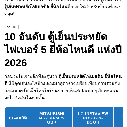
ตู้เย็นประหยัดไฟเบอร์ 5 ยี่ห้อไหนดี
ที่จะใช่สำหรับบ้านเพื่อน ๆ
ที่สุด!
[ez-toc]
10 อันดับ ตู้เย็นประหยัด
ไฟเบอร์ 5 ยี่ห้อไหนดี แห่งปี
2026
ก่อนจะไปเจาะลึกทีละรุ่นว่า
ตู้เย็นประหยัดไฟเบอร์ 5 ยี่ห้อไหน
ดี
ที่มีจุดเด่นอะไรบ้าง ลองมาดูตารางเปรียบเทียบภาพรวมกัน
ก่อนเลยครับ เผื่อใครใจร้อนอยากเห็นสเปกเด่น ๆ กับคะแนน
จะได้ตัดสินใจง่ายขึ้น!
MITSUBISHI
LG INSTAVIEW
H
คุณสมบัติ
MR-LA65EY-
DOOR-IN-
V
GBK
DOOR