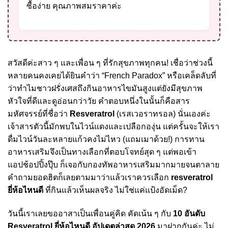
ซื้อง่าย คุณภาพสมราคาค่ะ
สวัสดีค่ะสาว ๆ และเพื่อน ๆ ที่รักสุขภาพทุกคน! เชื่อว่าช่วงนี้
หลายคนคงเคยได้ยินคำว่า “French Paradox” หรือเคล็ดลับที่
ว่าทำไมชาวฝรั่งเศสถึงกินอาหารไขมันสูงแต่ยังมีสุขภาพ
หัวใจที่ดีและดูอ่อนกว่าวัย คำตอบหนึ่งในนั้นก็คือสาร
มหัศจรรย์ที่ชื่อว่า
Resveratrol
(เรสเวอราทรอล) นั่นเองค่ะ
เจ้าสารตัวนี้มักพบในไวน์แดงและเปลือกองุ่น แต่ครั้นจะให้เรา
ดื่มไวน์วันละหลายแก้วคงไม่ไหว (แถมเมาด้วย!) การทาน
อาหารเสริมจึงเป็นทางเลือกที่ตอบโจทย์สุด ๆ แต่พอเข้า
แอปช้อปปิ้งปุ๊บ ก็เจอกับกองทัพอาหารเสริมมากมายจนตาลาย
คำถามยอดฮิตก็เลยตามมาว่าแล้วเราควรเลือก
resveratrol
ยี่ห้อไหนดี
ที่กินแล้วเห็นผลจริง ไม่ใช่แค่แป้งอัดเม็ด?
วันนี้เราเลยขออาสาเป็นเพื่อนคู่คิด คัดเน้น ๆ กับ
10 อันดับ
Resveratrol ยี่ห้อไหนดี อัปเดตล่าสุด 2026
มาฝากกันค่ะ ไม่