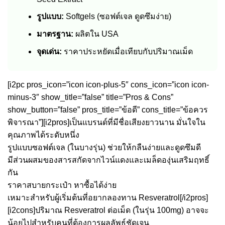
รูปแบบ:
Softgels (ซอฟต์เจล ดูดซึมง่าย)
มาตรฐาน:
ผลิตใน USA
จุดเด่น:
ราคาประหยัดเมื่อเทียบกับปริมาณเม็ด
[i2pc pros_icon=”icon icon-plus-5″ cons_icon=”icon icon-
minus-3″ show_title=”false” title=”Pros & Cons”
show_button=”false” pros_title=”ข้อดี” cons_title=”ข้อควร
พิจารณา”][i2pros]เป็นแบรนด์ที่มีชื่อเสียงยาวนาน มั่นใจใน
คุณภาพได้ระดับหนึ่ง
รูปแบบซอฟต์เจล (ในบางรุ่น) ช่วยให้กลืนง่ายและดูดซึมดี
มีส่วนผสมของสารสกัดจากไวน์แดงและเมล็ดองุ่นเสริมฤทธิ์
กัน
ราคาสบายกระเป๋า หาซื้อได้ง่าย
เหมาะสำหรับผู้เริ่มต้นที่อยากลองทาน Resveratrol[/i2pros]
[i2cons]ปริมาณ Resveratrol ต่อเม็ด (ในรุ่น 100mg) อาจจะ
น้อยไปสำหรับคนที่ต้องการผลลัพธ์ชัดเจน