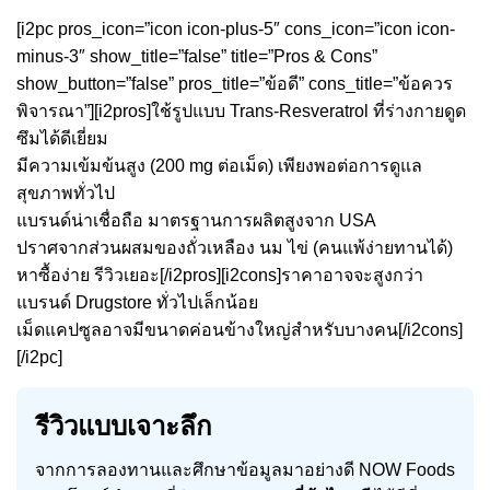
[i2pc pros_icon=”icon icon-plus-5″ cons_icon=”icon icon-
minus-3″ show_title=”false” title=”Pros & Cons”
show_button=”false” pros_title=”ข้อดี” cons_title=”ข้อควร
พิจารณา”][i2pros]ใช้รูปแบบ Trans-Resveratrol ที่ร่างกายดูด
ซึมได้ดีเยี่ยม
มีความเข้มข้นสูง (200 mg ต่อเม็ด) เพียงพอต่อการดูแล
สุขภาพทั่วไป
แบรนด์น่าเชื่อถือ มาตรฐานการผลิตสูงจาก USA
ปราศจากส่วนผสมของถั่วเหลือง นม ไข่ (คนแพ้ง่ายทานได้)
หาซื้อง่าย รีวิวเยอะ[/i2pros][i2cons]ราคาอาจจะสูงกว่า
แบรนด์ Drugstore ทั่วไปเล็กน้อย
เม็ดแคปซูลอาจมีขนาดค่อนข้างใหญ่สำหรับบางคน[/i2cons]
[/i2pc]
รีวิวแบบเจาะลึก
จากการลองทานและศึกษาข้อมูลมาอย่างดี NOW Foods