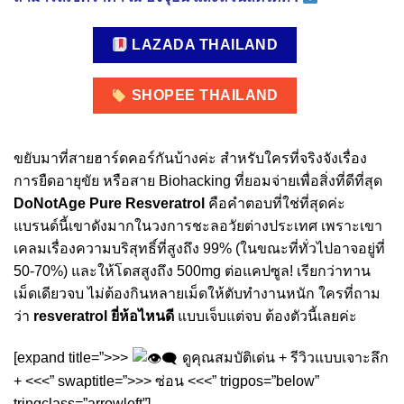
LAZADA THAILAND
SHOPEE THAILAND
ขยับมาที่สายฮาร์ดคอร์กันบ้างค่ะ สำหรับใครที่จริงจังเรื่อง
การยืดอายุขัย หรือสาย Biohacking ที่ยอมจ่ายเพื่อสิ่งที่ดีที่สุด
DoNotAge Pure Resveratrol
คือคำตอบที่ใช่ที่สุดค่ะ
แบรนด์นี้เขาดังมากในวงการชะลอวัยต่างประเทศ เพราะเขา
เคลมเรื่องความบริสุทธิ์ที่สูงถึง 99% (ในขณะที่ทั่วไปอาจอยู่ที่
50-70%) และให้โดสสูงถึง 500mg ต่อแคปซูล! เรียกว่าทาน
เม็ดเดียวจบ ไม่ต้องกินหลายเม็ดให้ตับทำงานหนัก ใครที่ถาม
ว่า
resveratrol ยี่ห้อไหนดี
แบบเจ็บแต่จบ ต้องตัวนี้เลยค่ะ
[expand title=”>>>
ดูคุณสมบัติเด่น + รีวิวแบบเจาะลึก
+ <<<” swaptitle=”>>> ซ่อน <<<” trigpos=”below”
tringclass=”arrowleft”]