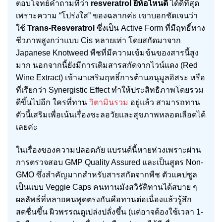
ตอบโจทย์คำถามที่ว่า
resveratrol ยี่ห้อไหนดี
ได้ดีที่สุด
เพราะความ “โปร่งใส” ของฉลากค่ะ เขาบอกชัดเจนว่า
ใช้
Trans-Resveratrol
ซึ่งเป็น Active Form ที่มีฤทธิ์ทาง
ชีวภาพสูงกว่าแบบ Cis หลายเท่า โดยสกัดมาจาก
Japanese Knotweed พืชที่มีความเข้มข้นของสารนี้สูง
มาก นอกจากนี้ยังมีการเติมสารสกัดจากไวน์แดง (Red
Wine Extract) เข้ามาเสริมฤทธิ์การต้านอนุมูลอิสระ หรือ
ที่เรียกว่า Synergistic Effect ทำให้ประสิทธิภาพโดยรวม
ดีขึ้นไปอีก ใครที่ทาน
วิตามินรวม
อยู่แล้ว สามารถทาน
ตัวนี้เสริมเพื่อเน้นเรื่องชะลอวัยและสุขภาพหลอดเลือดได้
เลยค่ะ
ในเรื่องของความปลอดภัย แบรนด์นี้หายห่วงเพราะผ่าน
การตรวจสอบ GMP Quality Assured และเป็นสูตร Non-
GMO ซึ่งสำคัญมากสำหรับสารสกัดจากพืช ตัวแคปซูล
เป็นแบบ Veggie Caps คนทานมังสวิรัติทานได้สบาย ๆ
ผลลัพธ์ที่หลายคนพูดตรงกันคือทานต่อเนื่องแล้วรู้สึก
สดชื่นขึ้น ผิวพรรณดูเปล่งปลั่งขึ้น (แต่อาจต้องใช้เวลา 1-