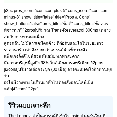
[i2pc pros_icon=”icon icon-plus-5″ cons_icon=”icon icon-
minus-3″ show_title=”false” title=”Pros & Cons”
show_button=”false” pros_title=”ข้อดี” cons_title=”ข้อควร
พิจารณา”][i2pros]ปริมาณ Trans-Resveratrol 300mg เหมาะ
สมกับการทานต่อเนื่อง
สูตรคลีน ไม่มีสารเคมีตกค้าง ดีต่อตับและไตในระยะยาว
ราคาน่ารัก เข้าถึงง่ายกว่าแบรนด์นำเข้าบางตัว
แพ็คเกจจิ้งดีไซน์สวย ทันสมัย พกพาสะดวก
มีความบริสุทธิ์สูงถึง 98% ใกล้เคียงเกรดพรีเมียม[/i2pros]
[i2cons]ปริมาณต่อกระปุก (30 เม็ด) อาจจะหมดเร็วถ้าทานทุก
วัน
ยังไม่มีวางขายในร้านยาทั่วไป ต้องสั่งออนไลน์เป็น
หลัก[/i2cons][/i2pc]
รีวิวแบบเจาะลึก
The Longevist เป็นแบรนด์ที่เข้าใจ Insight คนรุ่นใหม่ที่