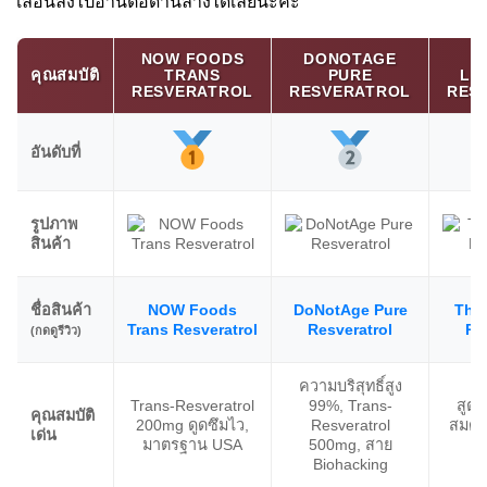
เลื่อนลงไปอ่านต่อด้านล่างได้เลยนะคะ
NOW FOODS
DONOTAGE
คุณสมบัติ
TRANS
PURE
LO
RESVERATROL
RESVERATROL
RES
อันดับที่
รูปภาพ
สินค้า
ชื่อสินค้า
NOW Foods
DoNotAge Pure
The 
Trans Resveratrol
Resveratrol
Re
(กดดูรีวิว)
ความบริสุทธิ์สูง
Trans-Resveratrol
99%, Trans-
สูตร
คุณสมบัติ
200mg ดูดซึมไว,
Resveratrol
สมดุล
เด่น
มาตรฐาน USA
500mg, สาย
แ
Biohacking