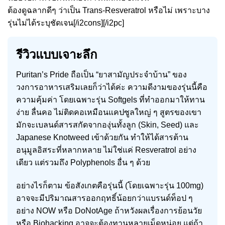
ต้องดูฉลากดีๆ ว่าเป็น Trans-Resveratrol หรือไม่ เพราะบาง
รุ่นไม่ได้ระบุชัดเจน[/i2cons][/i2pc]
รีวิวแบบเจาะลึก
Puritan’s Pride ถือเป็น “ยาสามัญประจำบ้าน” ของ
วงการอาหารเสริมเลยก็ว่าได้ค่ะ ความดีงามของรุ่นนี้คือ
ความคุ้มค่า โดยเฉพาะรุ่น Softgels ที่ทำออกมาให้ทาน
ง่าย ลื่นคอ ไม่ติดคอเหมือนแคปซูลใหญ่ ๆ สูตรของเขา
มักจะเบลนด์สารสกัดจากองุ่นทั้งลูก (Skin, Seed) และ
Japanese Knotweed เข้าด้วยกัน ทำให้ได้สารต้าน
อนุมูลอิสระที่หลากหลาย ไม่ใช่แค่ Resveratrol อย่าง
เดียว แต่รวมถึง Polyphenols อื่น ๆ ด้วย
อย่างไรก็ตาม ข้อสังเกตคือรุ่นนี้ (โดยเฉพาะรุ่น 100mg)
อาจจะมีปริมาณสารออกฤทธิ์น้อยกว่าแบรนด์ท็อป ๆ
อย่าง NOW หรือ DoNotAge ถ้าหวังผลเรื่องการย้อนวัย
หรือ Biohacking อาจจะต้องทานหลายเม็ดหน่อย แต่ถ้า