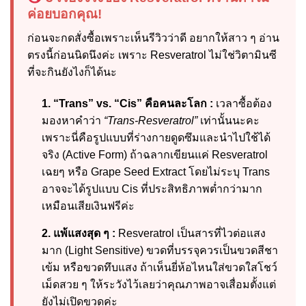
ค่อยบอกคุณ!
ก่อนจะกดสั่งซื้อเพราะเห็นรีวิวว่าดี อยากให้สาว ๆ อ่าน
ตรงนี้ก่อนนิดนึงค่ะ เพราะ Resveratrol ไม่ใช่วิตามินซี
ที่จะกินยังไงก็ได้นะ
1. “Trans” vs. “Cis” คือคนละโลก :
เวลาซื้อต้อง
มองหาคำว่า
“Trans-Resveratrol”
เท่านั้นนะคะ
เพราะนี่คือรูปแบบที่ร่างกายดูดซึมและนำไปใช้ได้
จริง (Active Form) ถ้าฉลากเขียนแค่ Resveratrol
เฉยๆ หรือ Grape Seed Extract โดยไม่ระบุ Trans
อาจจะได้รูปแบบ Cis ที่ประสิทธิภาพต่ำกว่ามาก
เหมือนเสียเงินฟรีค่ะ
2. แพ้แสงสุด ๆ :
Resveratrol เป็นสารที่ไวต่อแสง
มาก (Light Sensitive) ขวดที่บรรจุควรเป็นขวดสีชา
เข้ม หรือขวดทึบแสง ถ้าเห็นยี่ห้อไหนใส่ขวดใสโชว์
เม็ดสวย ๆ ให้ระวังไว้เลยว่าคุณภาพอาจเสื่อมตั้งแต่
ยังไม่เปิดขวดค่ะ