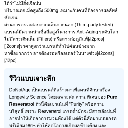
ได้ว่าไม่มีสิ่งเจือปน
ปริมาณต่อเม็ดสูงถึง 500mg เหมาะกับคนที่ต้องการผลลัพธ์
ชัดเจน
ผ่านการตรวจสอบจากแล็บภายนอก (Third-party tested)
แบรนด์มีความน่าเชื่อถือสูงในวงการ Anti-Aging ระดับโลก
ไม่มีสารเติมเต็ม (Fillers) หรือสารก่อภูมิแพ้[/i2pros]
[i2cons]ราคาสูงกว่าแบรนด์ทั่วไปค่อนข้างมาก
หาซื้อยากกว่า อาจต้องรอพรีออเดอร์ในบางช่วง[/i2cons]
[/i2pc]
รีวิวแบบเจาะลึก
DoNotAge เป็นแบรนด์ที่สร้างมาเพื่อคนที่ศึกษาเรื่อง
Longevity Science โดยเฉพาะค่ะ ความพิเศษของ
Pure
Resveratrol
ตัวนี้คือเขาเน้นที่ “Purity” หรือความ
บริสุทธิ์ เพราะ Resveratrol เกรดต่ำมักจะมีสารเจือปนที่
อาจทำให้เกิดอาการมวนท้องได้ แต่ตัวนี้คัดมาแบบเกรด
พรีเมียม 99% ทำให้ลดโอกาสเกิดผลข้างเคียง และ