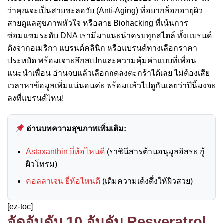
ว่าคุณจะเป็นสายชะลอวัย (Anti-Aging) ที่อยากล็อกอายุผิว
สายดูแลสุขภาพหัวใจ หรือสาย Biohacking ที่เน้นการ
ซ่อมแซมระดับ DNA เรามีมาแนะนำครบทุกสไตล์ ทั้งแบรนด์
ดังจากอเมริกา แบรนด์คลินิก หรือแบรนด์ทางเลือกราคา
ประหยัด พร้อมเจาะลึกสเปกและความคุ้มค่าแบบที่เพื่อน
แนะนำเพื่อน อ่านจบแล้วเลือกกดลงตะกร้าได้เลย ไม่ต้องเสีย
เวลาหาข้อมูลเพิ่มแน่นอนค่ะ พร้อมแล้วไปดูกันเลยว่าปีนี้มงจะ
ลงที่แบรนด์ไหน!
อ่านบทความสุขภาพเพิ่มเติม:
Astaxanthin ยี่ห้อไหนดี
(ราชินีสารต้านอนุมูลอิสระ กู้
ผิวโทรม)
คอลลาเจน ยี่ห้อไหนดี
(เติมความเด้งดึ๋งให้ผิวสวย)
[ez-toc]
จัดอันดับ 10 อันดับ Resveratrol