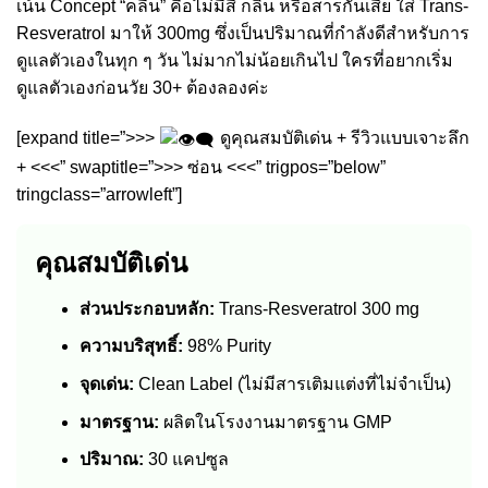
เน้น Concept “คลีน” คือไม่มีสี กลิ่น หรือสารกันเสีย ใส่ Trans-
Resveratrol มาให้ 300mg ซึ่งเป็นปริมาณที่กำลังดีสำหรับการ
ดูแลตัวเองในทุก ๆ วัน ไม่มากไม่น้อยเกินไป ใครที่อยากเริ่ม
ดูแลตัวเองก่อนวัย 30+ ต้องลองค่ะ
[expand title=”>>>
ดูคุณสมบัติเด่น + รีวิวแบบเจาะลึก
+ <<<” swaptitle=”>>> ซ่อน <<<” trigpos=”below”
tringclass=”arrowleft”]
คุณสมบัติเด่น
ส่วนประกอบหลัก:
Trans-Resveratrol 300 mg
ความบริสุทธิ์:
98% Purity
จุดเด่น:
Clean Label (ไม่มีสารเติมแต่งที่ไม่จำเป็น)
มาตรฐาน:
ผลิตในโรงงานมาตรฐาน GMP
ปริมาณ:
30 แคปซูล