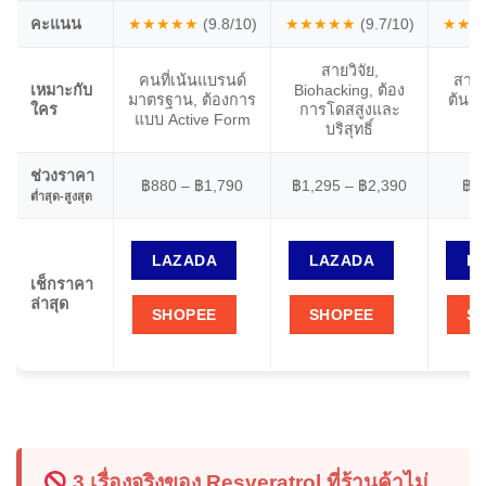
คะแนน
★★★★★
(9.8/10)
★★★★★
(9.7/10)
★★★
สายวิจัย,
คนที่เน้นแบรนด์
สายช
เหมาะกับ
Biohacking, ต้อง
มาตรฐาน, ต้องการ
ต้น, 
ใคร
การโดสสูงและ
แบบ Active Form
บริสุทธิ์
ช่วงราคา
฿880 – ฿1,790
฿1,295 – ฿2,390
฿5
ต่ำสุด-สูงสุด
LAZADA
LAZADA
L
เช็กราคา
ล่าสุด
SHOPEE
SHOPEE
S
3 เรื่องจริงของ Resveratrol ที่ร้านค้าไม่