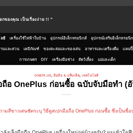
อกของคุณ เป็นเรื่องง่าย !! "
ลยี
เครื่องใช้ไฟฟ้าในบ้าน
อุปกรณ์อิเล็กทรอนิกส์
อุปกรณ์เสริมอิเล็กทรอนิก
้านและสวน
เคมีภัณฑ์
ของสะสมและของเล่น
อาหารและเครื่องดื่ม
แคมปิ้
การเกษตร
DIY
เครื่องมือช่าง
สัตว์เลี้ยง
แม่และเด็ก
ONEPLUS
,
มือถือ & แท็บเล็ต
,
เทคโนโลยี
ือถือ OnePlus ก่อนซื้อ ฉบับจับมือทำ (
่กำลังเล็งมือถือ OnePlus เครื่องใหม่อยู่บ้างครับ? ผมเข้าใจ