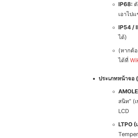
IP68:
ตั
เอาไปแช
IP54 / 
ได้)
(หากต้อ
ได้ที่
Wi
ประเภทหน้าจอ (
AMOLED
สนิท” (
LCD
LTPO (เ
Tempera