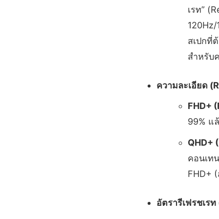
เรท” (R
120Hz/1
สเปกที่ต
สำหรับ
ความละเอียด (R
FHD+ (F
99% แล้
QHD+ (
คอนเทนต
FHD+ (ส
อัตรารีเฟรชเรท