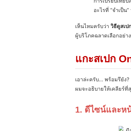
การเปรียบเทียบส
อะไรที่ “จำเป็น”
เห็นไหมครับว่า
วิธีดูสเป
ผู้บริโภคฉลาดเลือกอย่าง
แกะสเปก One
เอาล่ะครับ… พร้อมรึยัง
ผมจะอธิบายให้เคลียร์ที่ส
1. ดีไซน์และหน