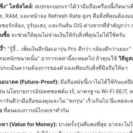
ิ่ง” ไลฟ์สไตล์:
สเปกจะบอกเราได้ว่ามือถือเครื่องนี้เกิดมาเ
็ต, RAM, และหน้าจอ Refresh Rate สูงๆ คือสิ่งที่คุณต้อง
เซอร์กล้อง, รูรับแสง, และกันสั่น OIS ต่างหากที่สำคัญกว่า
นซื้อ
จะช่วยให้คุณไม่จ่ายเงินให้กับสิ่งที่คุณไม่ได้ใช้ครับ
ี้”:
“รู้งี้… เพิ่มเงินอีกนิดเอารุ่น Pro ดีกว่า กล้องดีกว่าเยอะ” ห
เล่นเกมหนักขนาดนั้น” อาการเหล่านี้จะหมดไป ถ้าคุณใช้
วิธีดู
ื่อประเมินความต้องการของตัวเองเทียบกับสิ่งที่มือถือให้มา
ในอนาคต (Future-Proof):
มือถือสมัยนี้เราไม่ได้ใช้กันแค่ป
ช่น นโยบายการอัปเดตซอฟต์แวร์, มาตรฐาน Wi-Fi 6E/7, หร
ารันตีว่ามือถือของคุณจะไม่ “ตกรุ่น” เร็วเกินไป นี่แหย่ล่ะ
อ
ที่คนมองการณ์ไกลเขาทำกัน
ราคา (Value for Money):
บางครั้งรุ่นที่แพงที่สุด อาจจะไม่ไ