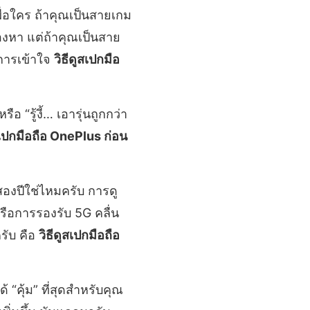
พื่อใคร ถ้าคุณเป็นสายเกม
มองหา แต่ถ้าคุณเป็นสาย
 การเข้าใจ
วิธีดูสเปกมือ
รือ “รู้งี้… เอารุ่นถูกกว่า
สเปกมือถือ OnePlus ก่อน
ีสองปีใช่ไหมครับ การดู
ือการรองรับ 5G คลื่น
ครับ คือ
วิธีดูสเปกมือถือ
ด้ “คุ้ม” ที่สุดสำหรับคุณ