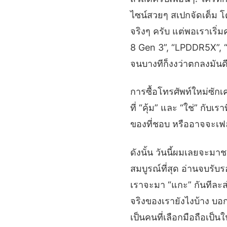
ไซน์สวยๆ สเปกจัดเต็ม โด
จริงๆ ครับ แต่พอเราเริ
8 Gen 3”, “LPDDR5X”, “UF
จนบางทีก็งงว่าตกลงมันดี
การซื้อโทรศัพท์ใหม่ซัก
ที่ “คุ้ม” และ “ใช่” กับเ
ของที่ชอบ หรืออาจจะเฟลไ
ดังนั้น วันนี้ผมเลยจะมา
สมบูรณ์ที่สุด อ่านจบรับ
เราจะมา “แกะ” กันทีละส
จริงของเรายังไงบ้าง บอกเ
เป็นคนที่เลือกมือถือเป็น