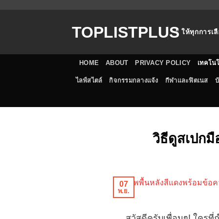
ข้าม
ไป
TOPLISTPLUS
ยัง
" ให้ทุกการเลื
เนื้อหา
HOME
ABOUT
PRIVACY POLICY
เทคโนโ
ไลฟ์สไตล์
กิจกรรมกลางแจ้ง
กีฬาและฟิตเนส
บ
วิธีดูสเปกม
07
พ.ย.
สวัสดีครับเพื่อนๆ! ใครที