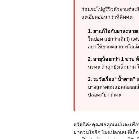
ก่อนจะไปดูรีวิวตัวยาแต่ละ
ละเอียดอ่อนกว่าที่คิดค่ะ:
1. ยาแก้ไอกับยาละลายเ
ในปอด แย่กว่าเดิม!) แต
อย่าใช้ยากดอาการไอเด
2. อายุน้อยกว่า 1 ขวบ ห
นะคะ ถ้าลูกยังเล็กมาก ใ
3. ระวังเรื่อง “น้ำตาล
บางสูตรผสมแอลกอฮอล์ ต้
ปลอดภัยกว่าค่ะ
สวัสดีค่ะคุณพ่อคุณแม่และเพื่อน
มากวนใจอีก ไม่แปลกเลยที่เด