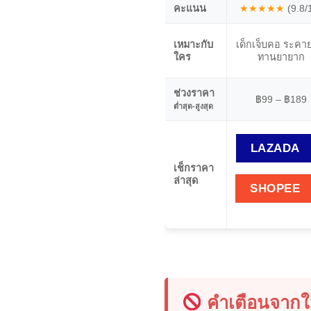
คะแนน
★★★★★
(9.8/
เหมาะกับ
เด็กเจ็บคอ ระคา
ใคร
ทานยายาก
ช่วงราคา
฿99 – ฿189
ต่ำสุด-สูงสุด
LAZADA
เช็กราคา
ล่าสุด
SHOPEE
คำเตือนจากใจแ