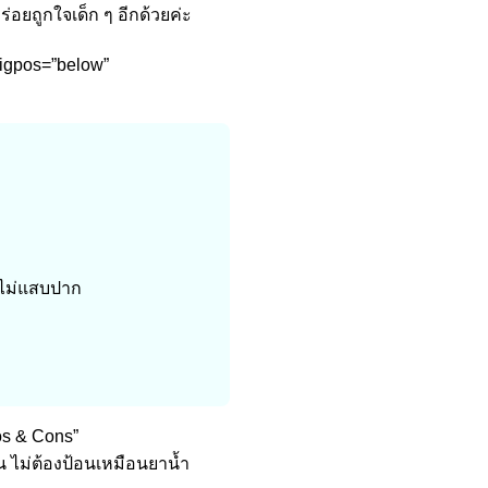
อยถูกใจเด็ก ๆ อีกด้วยค่ะ
trigpos=”below”
 ไม่แสบปาก
ros & Cons”
่น ไม่ต้องป้อนเหมือนยาน้ำ