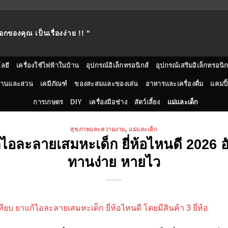
อกของคุณ เป็นเรื่องง่าย !! "
ลยี
เครื่องใช้ไฟฟ้าในบ้าน
อุปกรณ์อิเล็กทรอนิกส์
อุปกรณ์เสริมอิเล็กทรอนิก
้านและสวน
เคมีภัณฑ์
ของสะสมและของเล่น
อาหารและเครื่องดื่ม
แคมปิ้
การเกษตร
DIY
เครื่องมือช่าง
สัตว์เลี้ยง
แม่และเด็ก
สุขภาพและความงาม
,
แม่และเด็ก
้ไอละลายเสมหะเด็ก ยี่ห้อไหนดี 2026 อั
ทานง่าย หายไว