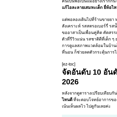
คนเป็นพ่อเป็นแม่อย่างเราก็กิ
แก้ไอละลายเสมหะเด็ก ยี่ห้อไห
แต่พอลองเดินไปที่ร้านขายยา ห
สังเคราะห์ รสสตรอเบอร์รี่ รสน
ขออาสาเป็นเพื่อนคู่คิด คัดสร
ตัวที่รีวิวแน่น รสชาติดีที่เด
การดูแลสภาพแวดล้อมในบ้าน
ที่นอน ก็ช่วยลดตัวกระตุ้นการไอ
[ez-toc]
จัดอันดับ 10 อัน
2026
หลังจากดูตารางเปรียบเทียบกัน
ไหนดี
ที่จะตอบโจทย์อาการของล
เน้นเห็นผลไว ไปดูกันเลยค่ะ