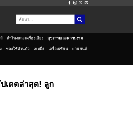
ส์
ลำโพงและเครื่องเสียง
สุขภาพและความงาม
ง
ของใช้ส่วนตัว
เกมมิ่ง
เครื่องเขียน
ยานยนต์
ปเดตล่าสุด! ลูก