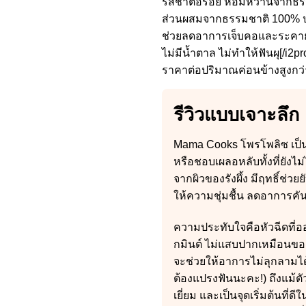
รสชาติอร่อย หอมหวานจากธรร
ส่วนผสมจากธรรมชาติ 100% ป
ช่วยลดอาการเจ็บคอและระคายเ
ไม่มีน้ำตาล ไม่ทำให้ฟันผุ[/
ราคาต่อปริมาณค่อนข้างสูงกว่าย
รีวิวแบบเจาะลึก
Mama Cooks โพรโพลิซ เป็นไ
หรือชอบเผลอหลับทั้งที่ยังไม
จากผิวของรังผึ้ง มีฤทธิ์ช่
ให้ความชุ่มชื้น ลดอาการคัน
ความประทับใจคือหัวฉีดที่อ
กมินต์ ไม่แสบปากเหมือนของผ
จะช่วยให้อาการไม่ลุกลามได
ต้องแปรงฟันนะคะ!) ถึงแม้ต
เยี่ยม และเป็นจุดเริ่มต้นที