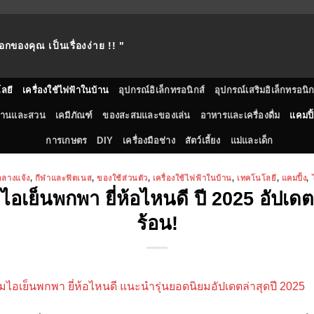
อกของคุณ เป็นเรื่องง่าย !! "
ลยี
เครื่องใช้ไฟฟ้าในบ้าน
อุปกรณ์อิเล็กทรอนิกส์
อุปกรณ์เสริมอิเล็กทรอนิก
้านและสวน
เคมีภัณฑ์
ของสะสมและของเล่น
อาหารและเครื่องดื่ม
แคมปิ้
การเกษตร
DIY
เครื่องมือช่าง
สัตว์เลี้ยง
แม่และเด็ก
กลางแจ้ง
,
กีฬาและฟิตเนส
,
ของใช้ส่วนตัว
,
เครื่องใช้ไฟฟ้าในบ้าน
,
เทคโนโลยี
,
แคมปิ้ง
,
อเย็นพกพา ยี่ห้อไหนดี ปี 2025 อัปเดตล่
ร้อน!