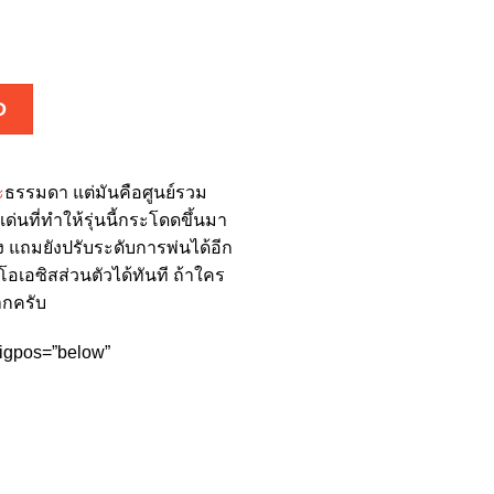
D
ะ
ธรรมดา แต่มันคือศูนย์รวม
เด่นที่ทำให้รุ่นนี้กระโดดขึ้นมา
ัง แถมยังปรับระดับการพ่นได้อีก
อเอซิสส่วนตัวได้ทันที ถ้าใคร
มากครับ
trigpos=”below”