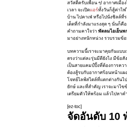
สวัสดีครับเพื่อน ๆ! อากาศเมื
เวลา จะเปิด
แอร์
ทั้งวันก็สู้ค่า
บ้าน ไปคาเฟ่ หรือไปนั่งชิลล์ท
เด็ดที่กำลังมาแรงสุด ๆ นั่นก็คื
คำถามคาใจว่า
พัดลมไอเย็นพก
มาอย่างหนักหน่วง รวบรวมข้อมูล 
บทความนี้เราจะมาคุยกันแบบเพ
ตรงว่าแต่ละรุ่นมีดียังไง มีข้อ
เป็นสายแคมป์ปิ้งที่ต้องการคว
ต้องสู้รบกับอากาศร้อนหน้าแผ
โจทย์ไลฟ์สไตล์ที่แตกต่างกันไป 
ยักษ์ และที่สำคัญ เราจะมาไขข
เตรียมตัวให้พร้อม แล้วไปหาค
[ez-toc]
จัดอันดับ 10 