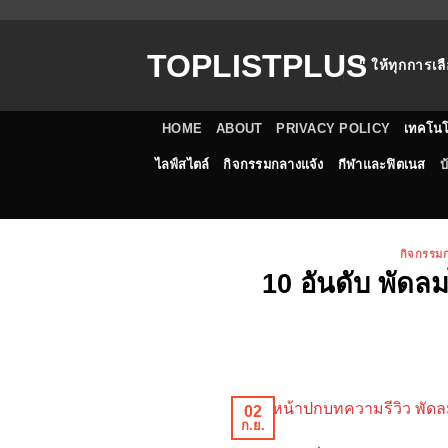
ข้าม
ไป
TOPLISTPLUS
ยัง
" ให้ทุกการเลื
เนื้อหา
HOME
ABOUT
PRIVACY POLICY
เทคโนโ
ไลฟ์สไตล์
กิจกรรมกลางแจ้ง
กีฬาและฟิตเนส
บ
กิจกรรม
10 อันดับ พัดลมไ
02
ก.ย.