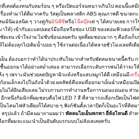
คยต้องทนกับลมร้อน ๆ หรือเปิดแอร์จนหนาวเกินไป ตอนนี้แค่มีเจ้าต
ื่องทำมาได้ดีมากครับ วัสดุเป็นพลาสติก ABS คุณภาพดี ขนาดกะทั
มมินิมอลนิด ๆ วางคู่กับ
มินิพีซี
หรือ
โน๊ตบุ๊ค
เท่ ๆ ได้สบายเลย การใ
าให้) เข้ากับอะแดปเตอร์มือถือหรือช่อง USB ของคอมพิวเตอร์ก็พ
ดเจน เข้าใจง่าย ไม่ซับซ้อนเลยครับ จุดที่ผมชอบมาก ๆ คือถังเก็บน้ำ
้ไม่ต้องลุกไปเติมน้ำบ่อย ๆ ใช้งานต่อเนื่องได้หลายชั่วโมงเลยทีเดี
ย็น ต้องบอกว่าทำได้น่าประทับใจมากสำหรับพัดลมขนาดนี้ครับ การม
นออกมาได้อย่างสม่ำเสมอ สามารถเลือกระดับการพ่นได้ว่าจะให้พ่น 
ง ๆ เพราะมันช่วยลดปัญหาผิวแห้งหรือแสบจมูกได้ดี เหมือนมี
เคร
ก้อนเล็กลงไปในถังน้ำด้วย ผลลัพธ์คือลมที่ออกมาเย็นฉ่ำเหมือนเปิ
บไม่ได้ยินเสียงเลย ไม่รบกวนการทำงานหรือการนอนแน่นอน ส่วนร
อีกหนึ่งกิมมิกที่ผมชอบคือไฟ LED 7 สี ที่สามารถเลือกเปิดเป็นไ
็นโคมไฟหัวเตียงก็ได้สบาย ๆ ฟังก์ชันตั้งเวลาปิดก็เป็นอะไรที่คิด
บ สรุปแล้ว ถ้ามีคนมาถามผมว่า
พัดลมไอเย็นพกพา ยี่ห้อไหนดี
สำหร
กที่ผมจะแนะนำเป็นอันดับแรกแบบไม่ลังเลเลยครับ