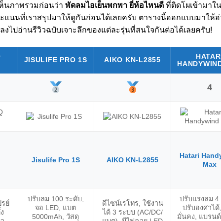
กเห็นภาพรวมก่อนว่า
พัดลมไอเย็นพกพา ยี่ห้อไหนดี
ที่ติดโผเข้ามาใ
ะแนนที่เราสรุปมาให้ดูกันก่อนได้เลยครับ ตารางนี้ออกแบบมาให้อ่
ลงไปอ่านรีวิวฉบับเจาะลึกของแต่ละรุ่นที่สนใจกันต่อได้เลยครับ!
Q
HATAR
JISULIFE PRO 1S
AIKO KN-L2855
HANDYWIN
4
Hatari Hand
Jisulife Pro 1S
AIKO KN-L2855
Max
ปรับลม 100 ระดับ,
ปรับแรงลม 4 
รย์
ดีไซน์เรโทร, ใช้งาน
จอ LED, แบต
ปรับองศาได้
้ง
ได้ 3 ระบบ (AC/DC/
5000mAh, วัสดุ
มั่นคง, แบรนด์