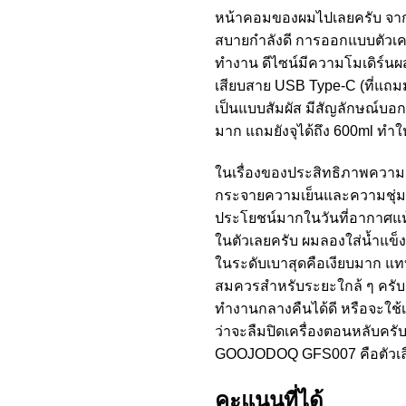
หน้าคอมของผมไปเลยครับ จากที่เ
สบายกำลังดี การออกแบบตัวเคร
ทำงาน ดีไซน์มีความโมเดิร์นผส
เสียบสาย USB Type-C (ที่แถมม
เป็นแบบสัมผัส มีสัญลักษณ์บอกชั
มาก แถมยังจุได้ถึง 600ml ทำให
ในเรื่องของประสิทธิภาพความเ
กระจายความเย็นและความชุ่มชื้
ประโยชน์มากในวันที่อากาศแห้
ในตัวเลยครับ ผมลองใส่น้ำแข็ง
ในระดับเบาสุดคือเงียบมาก แท
สมควรสำหรับระยะใกล้ ๆ ครับ 
ทำงานกลางคืนได้ดี หรือจะใช้เป
ว่าจะลืมปิดเครื่องตอนหลับครั
GOOJODOQ GFS007 คือตัวเลือ
คะแนนที่ได้