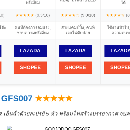
บา
แบต), มีไฟฉาย LED
พรีเมียม
ได้
10)
★★★★★
(9.3/10)
★★★★☆
(9.0/10)
★★★★☆
(8
โต๊ะ
คนที่ต้องการลมแรง,
สายแคมป์ปิ้ง, คนที่
ใช้งานทั่วไป
ชอบความพรีเมียม
เจอไฟดับบ่อย
ความทนท
LAZADA
LAZADA
LAZAD
SHOPEE
SHOPEE
SHOPE
 GFS007
★★★★★
 เย็นฉ่ำด้วยสเปรย์ 5 หัว พร้อมไฟสร้างบรรยากาศ จบคร