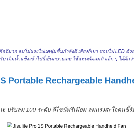
ือดีมาก ลมไม่แรงไปแต่ชุ่มชื้นกำลังดี เสียงก็เบา ชอบไฟ LED ด้วย
รับ เติมน้ำแข็งเข้าไปนี่เย็นสบายเลย ใช้แทนพัดลมตัวเล็ก ๆ ได้ดีกว
o 1S Portable Rechargeable Handh
คน! ปรับลม 100 ระดับ ดีไซน์พรีเมียม ลมแรงสะใจคนขี้ร้