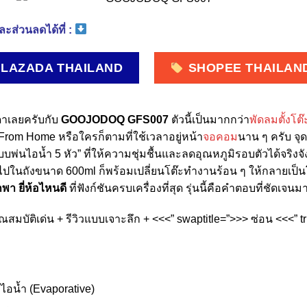
ะส่วนลดได้ที่ :
LAZADA THAILAND
SHOPEE THAILAN
มดาเลยครับกับ
GOOJODOQ GFS007
ตัวนี้เป็นมากกว่า
พัดลมตั้งโต๊
rom Home หรือใครก็ตามที่ใช้เวลาอยู่หน้า
จอคอม
นาน ๆ ครับ จุด
บบพ่นไอน้ำ 5 หัว” ที่ให้ความชุ่มชื้นและลดอุณหภูมิรอบตัวได้จริงจ
ลงไปในถังขนาด 600ml ก็พร้อมเปลี่ยนโต๊ะทำงานร้อน ๆ ให้กลายเป็นโ
พา ยี่ห้อไหนดี
ที่ฟังก์ชันครบเครื่องที่สุด รุ่นนี้คือคำตอบที่ชัดเจน
ุณสมบัติเด่น + รีวิวแบบเจาะลึก + <<<” swaptitle=”>>> ซ่อน <<<” 
ไอน้ำ (Evaporative)