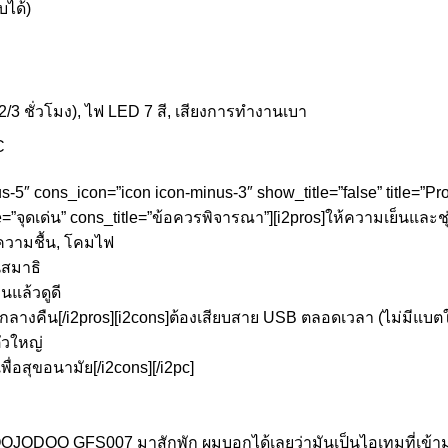
บได้)
/2/3 ชั่วโมง), ไฟ LED 7 สี, เสียงการทำงานเบา
C
us-5″ cons_icon=”icon icon-minus-3″ show_title=”false” title=”P
=”จุดเด่น” cons_title=”ข้อควรพิจารณา”][i2pros]ให้ความเย็นและชุ่
ำความชื้น, โคมไฟ
นสมาธิ
แล้วดูดี
กลางคืน[/i2pros][i2cons]ต้องเสียบสาย USB ตลอดเวลา (ไม่มีแบต
ัวใหญ่
่อสุขอนามัย[/i2cons][/i2pc]
GOOJODOQ GFS007 มาสักพัก ผมบอกได้เลยว่ามันเป็นไอเทมที่เข้าม