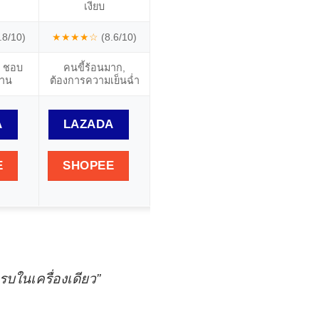
เงียบ
ดีไซน์เรียบง่าย
เ
.8/10)
★★★★☆
(8.6/10)
★★★★☆
(8.4/10)
★★★☆
, ชอบ
คนขี้ร้อนมาก,
ใช้งานอเนกประสงค์,
คนเดิน
าน
ต้องการความเย็นฉ่ำ
คุ้มค่า
กิจกรรม
A
LAZADA
LAZADA
LAZ
E
SHOPEE
SHOPEE
SHO
บในเครื่องเดียว”