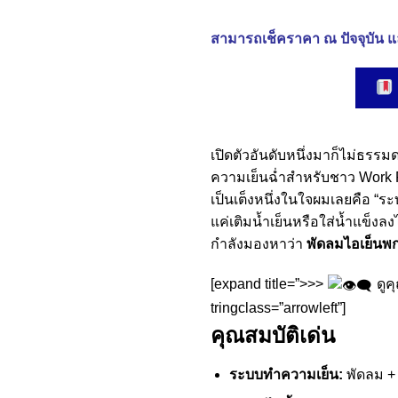
สามารถเช็คราคา ณ ปัจจุบัน แล
เปิดตัวอันดับหนึ่งมาก็ไม่ธรร
ความเย็นฉ่ำสำหรับชาว Work F
เป็นเต็งหนึ่งในใจผมเลยคือ “ระ
แค่เติมน้ำเย็นหรือใส่น้ำแข็ง
กำลังมองหาว่า
พัดลมไอเย็นพก
[expand title=”>>>
ดูค
tringclass=”arrowleft”]
คุณสมบัติเด่น
ระบบทำความเย็น:
พัดลม + 