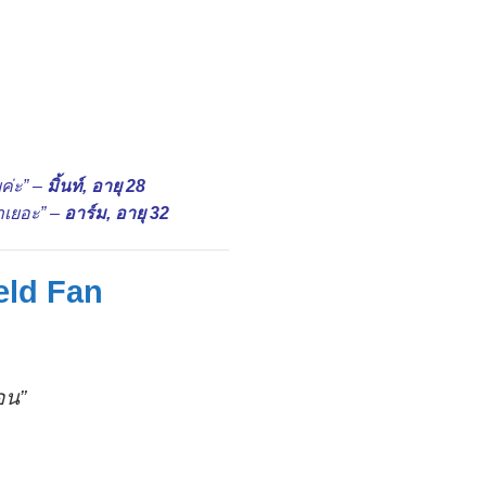
ค่ะ” –
มิ้นท์, อายุ 28
่าเยอะ” –
อาร์ม, อายุ 32
eld Fan
อน”