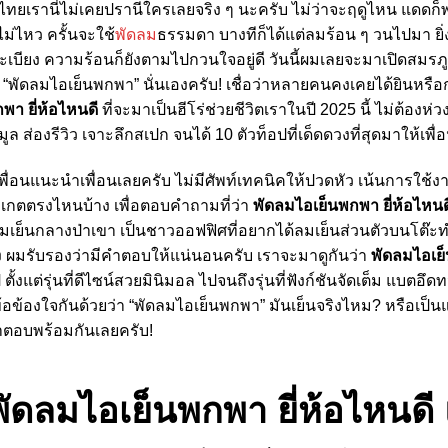
องไทยเรานี่ไม่เคยปรานีใครเลยจริง ๆ นะครับ ไม่ว่าจะฤดูไหน แดด
ไฟไม่ไหว ครั้นจะใช้
พัดลม
ธรรมดา บางทีก็ได้แต่ลมร้อน ๆ วนไปมา 
ี่ระเบียง ความร้อนก็ยังตามไปกวนใจอยู่ดี วันนี้ผมเลยจะมาเปิดสม
อ “พัดลมไอเย็นพกพา” นั่นเองครับ! เชื่อว่าหลายคนคงเคยได้ยินหรือกำลั
พา ยี่ห้อไหนดี
ที่จะมาเป็นฮีโร่ช่วยชีวิตเราในปี 2025 นี้ ไม่ต้อง
ส่องรีวิว เจาะลึกสเปก จนได้ 10 ตัวท็อปที่เด็ดดวงที่สุดมาให้เพื่อ
ื่อนแนะนำเพื่อนเลยครับ ไม่มีศัพท์เทคนิคให้ปวดหัว เน้นการใช้
สังเกตตรงไหนบ้าง เพื่อตอบคำถามที่ว่า
พัดลมไอเย็นพกพา ยี่ห้อไหนด
ามเย็นกลางป่าเขา เป็นชาวออฟฟิศที่อยากได้ลมเย็นส่วนตัวบนโต๊ะทำ
ง ผมรับรองว่ามีคำตอบให้แน่นอนครับ เราจะมาดูกันว่า
พัดลมไอเย็
ตั้งแต่รุ่นที่ดีไซน์สวยมินิมอล ไปจนถึงรุ่นที่ฟังก์ชันจัดเต็ม แบตอ
้อข้องใจกันด้วยว่า “พัดลมไอเย็นพกพา” มันเย็นจริงไหม? หรือเป็
ำตอบพร้อมกันเลยครับ!
พัดลมไอเย็นพกพา ยี่ห้อไหนดี 