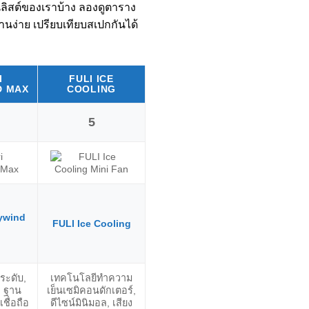
นลิสต์ของเราบ้าง ลองดูตาราง
านง่าย เปรียบเทียบสเปกกันได้
I
FULI ICE
XIAOMI 
ELOOP F3
D MAX
COOLING
F
5
6
ywind
FULI Ice Cooling
Eloop F3
Xiaomi Mi
ระดับ,
เทคโนโลยีทำความ
ปรับแรงลม 3 ระดับ,
ดีไซน์คล้อ
, ฐาน
เย็นเซมิคอนดักเตอร์,
แบต 5200mAh, ถอด
แรงลม 3 ร
เชื่อถือ
ดีไซน์มินิมอล, เสียง
ตะแกรงล้างได้,
2000mAh,